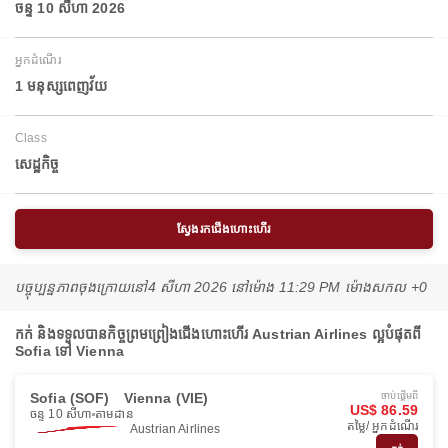
ចន្ទ 10 សីហា 2026
អ្នកដំណើរ
1 មនុស្សពេញវ័យ
Class
សេដ្ឋកិច្ច
ស្វែងរកជើងហោះហើរ
បច្ចុប្បន្នភាពចុងក្រោយនៅ
4 សីហា 2026 នៅ​ម៉ោង 11:29 PM ម៉ោង​សកល +0
កក់ និងទទួលបានកិច្ចព្រមព្រៀងជើងហោះហើរ Austrian Airlines ល្អបំផុតពី
Sofia ទៅ Vienna
Sofia (SOF)
Vienna (VIE)
ចាប់ផ្ដើមពី
US$ 86.59
ចន្ទ 10 សីហា
តាមដាន
តម្លៃ/ អ្នកដំណើរ
Austrian Airlines