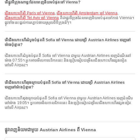
តើផ្លូវទីក្រុងណាខ្លះដែលពេញនិយមបំផុតទៅ Vienna?
ជើងហោះហើរពី Paris ទៅ Vienna
,
ជើងហោះហើរពី Amsterdam ទៅ Vienna
,
ជើងហោះហើរពី Tel Aviv ទៅ Vienna
គឺជាផ្លូវទីក្រុងដែលពេញនិយមបំផុតទៅកាន់ Vienna។
ផ្លូវទាំងនេះផ្តល់ការតភ្ជាប់ងាយស្រួលពីទីក្រុងធំៗ។
តើជើងហោះហើរដំបូងបំផុតពី Sofia ទៅ Vienna ដោយប្រើ Austrian Airlines ចេញនៅ
ម៉ោងប៉ុន្មាន?
ជើងហោះហើរដំបូងបំផុតពី Sofia ទៅ Vienna ជាមួយ Austrian Airlines ចេញដំណើរនៅ
ម៉ោង 07:55។ អ្នកអាចមើលកាលវិភាគនេះ និងប្រៀបធៀបជម្រើសជើងហោះហើរផ្សេងទៀត
នៅលើ Airpaz។
តើជើងហោះហើរចុងក្រោយបំផុតពី Sofia ទៅ Vienna ដោយប្រើ Austrian Airlines
ចេញនៅម៉ោងប៉ុន្មាន?
ជើងហោះហើរចុងក្រោយបំផុតពី Sofia ទៅ Vienna ជាមួយ Austrian Airlines ចេញដំណើរ
នៅម៉ោង 19:05។ អ្នកអាចមើលកាលវិភាគនេះ និងប្រៀបធៀបជម្រើសជើងហោះហើរផ្សេងទៀត
នៅលើ Airpaz។
ផ្លូវពេញនិយមជាមួយ Austrian Airlines ពី Vienna