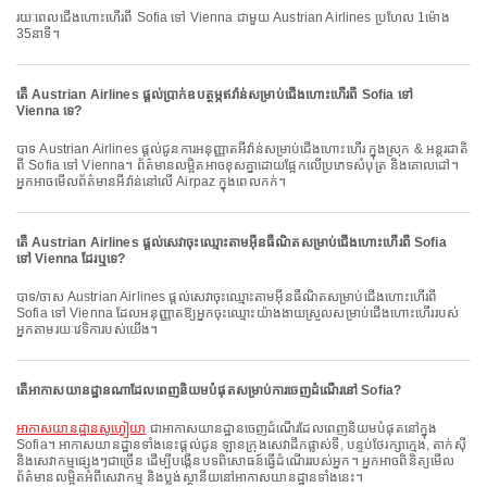
រយៈពេលជើងហោះហើរពី Sofia ទៅ Vienna ជាមួយ Austrian Airlines ប្រហែល 1ម៉ោង
35នាទី។
តើ Austrian Airlines ផ្តល់ប្រាក់ឧបត្ថម្ភឥវ៉ាន់សម្រាប់ជើងហោះហើរពី Sofia ទៅ
Vienna ទេ?
បាទ Austrian Airlines ផ្តល់ជូនការអនុញ្ញាតអីវ៉ាន់សម្រាប់ជើងហោះហើរ ក្នុងស្រុក & អន្តរជាតិ
ពី Sofia ទៅ Vienna។ ព័ត៌មានលម្អិតអាចខុសគ្នាដោយផ្អែកលើប្រភេទសំបុត្រ និងគោលដៅ។
អ្នកអាចមើលព័ត៌មានអីវ៉ាន់នៅលើ Airpaz ក្នុងពេលកក់។
តើ Austrian Airlines ផ្តល់សេវាចុះឈ្មោះតាមអ៊ីនធឺណិតសម្រាប់ជើងហោះហើរពី Sofia
ទៅ Vienna ដែរឬទេ?
បាទ/ចាស Austrian Airlines ផ្តល់សេវាចុះឈ្មោះតាមអ៊ីនធឺណិតសម្រាប់ជើងហោះហើរពី
Sofia ទៅ Vienna ដែលអនុញ្ញាតឱ្យអ្នកចុះឈ្មោះយ៉ាងងាយស្រួលសម្រាប់ជើងហោះហើររបស់
អ្នកតាមរយៈវេទិការបស់យើង។
តើអាកាសយានដ្ឋានណាដែលពេញនិយមបំផុតសម្រាប់ការចេញដំណើរនៅ Sofia?
អាកាសយានដ្ឋានសូហ្វៀយា
ជាអាកាសយានដ្ឋានចេញដំណើរដែលពេញនិយមបំផុតនៅក្នុង
Sofia។ អាកាសយានដ្ឋានទាំងនេះផ្តល់ជូន ឡានក្រុងសេវាដឹកផ្លាស់ទី, បន្ទប់ថែរក្សាក្មេង, តាក់ស៊ី
និងសេវាកម្មផ្សេងៗជាច្រើន ដើម្បីបង្កើនបទពិសោធន៍ធ្វើដំណើររបស់អ្នក។ អ្នកអាចពិនិត្យមើល
ព័ត៌មានលម្អិតអំពីសេវាកម្ម និងប្លង់ស្ថានីយនៅអាកាសយានដ្ឋានទាំងនេះ។