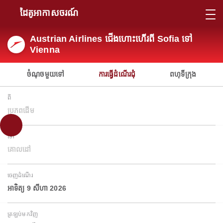
ដៃគូអាកាសចរណ៍
Austrian Airlines ជើងហោះហើរពី Sofia ទៅ
Vienna
ចំណុចមួយទៅ
ការធ្វើដំណើរជុំ
ពហុទីក្រុង
ពី
ប្រភពដើម
ទៅ
គោលដៅ
ចេញដំណើរ
អាទិត្យ 9 សីហា 2026
ត្រឡប់មកវិញ