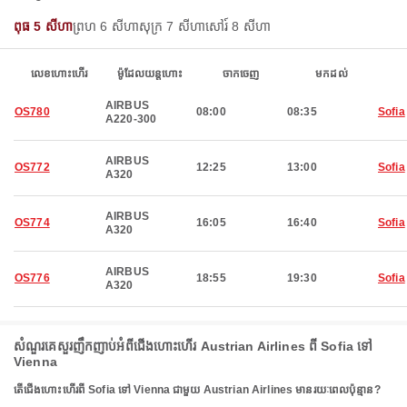
ពុធ 5 សីហា
ព្រហ 6 សីហា
សុក្រ 7 សីហា
សៅរ៍ 8 សីហា
លេខហោះហើរ
ម៉ូដែលយន្តហោះ
ចាកចេញ
មកដល់
AIRBUS
OS780
08:00
08:35
Sofia
A220-300
AIRBUS
OS772
12:25
13:00
Sofia
A320
AIRBUS
OS774
16:05
16:40
Sofia
A320
AIRBUS
OS776
18:55
19:30
Sofia
A320
សំណួរគេសួរញឹកញាប់អំពីជើងហោះហើរ Austrian Airlines ពី Sofia ទៅ
Vienna
តើជើងហោះហើរពី Sofia ទៅ Vienna ជាមួយ Austrian Airlines មានរយៈពេលប៉ុន្មាន?