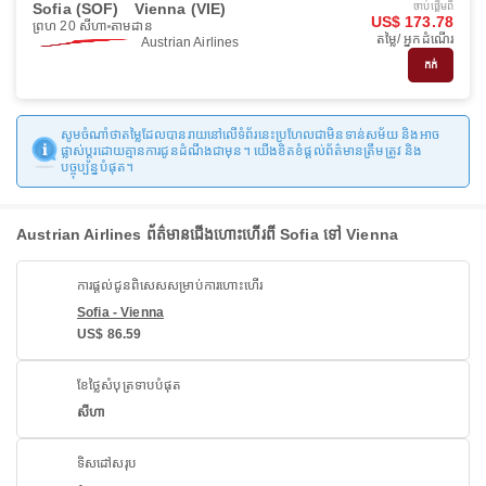
Sofia (SOF)
Vienna (VIE)
ចាប់ផ្ដើមពី
US$ 173.78
ព្រហ 20 សីហា
តាមដាន
តម្លៃ/ អ្នកដំណើរ
Austrian Airlines
កក់
សូមចំណាំថាតម្លៃដែលបានរាយនៅលើទំព័រនេះប្រហែលជាមិនទាន់សម័យ និងអាច
ផ្លាស់ប្តូរដោយគ្មានការជូនដំណឹងជាមុន។ យើងខិតខំផ្តល់ព័ត៌មានត្រឹមត្រូវ និង
បច្ចុប្បន្នបំផុត។
Austrian Airlines ព័ត៌មានជើងហោះហើរពី Sofia ទៅ Vienna
ការផ្តល់ជូនពិសេសសម្រាប់ការហោះហើរ
Sofia - Vienna
US$ 86.59
ខែថ្លៃសំបុត្រទាបបំផុត
សីហា
ទិសដៅសរុប