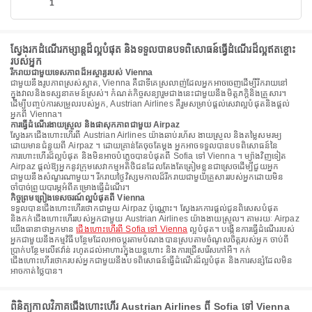
1
ស្វែងរកដំណើរកម្សាន្តដ៏ល្អបំផុត និងទទួលបានបទពិសោធន៍ធ្វើដំណើរដ៏ល្អឥតខ្ចោះ
របស់អ្នក
រីករាយជាមួយទេសភាពដ៏អស្ចារ្យរបស់ Vienna
ជាមួយនឹងរូបភាពស្រស់ស្អាត, Vienna គឺជាទីគេស្រលាញ់ដែលអ្នកអាចចេញដើម្បីរីករាយនៅ
ក្នុងវាលនិងទស្សនាគមន៍ស្រស់។ កំណត់កិច្ចសន្យារួមជាងនេះជាមួយនឹងមិត្តភក្តិនិងគ្រួសារ។
ដើម្បីបញ្ចប់ការសម្រួលរបស់អ្នក, Austrian Airlines គឺរួមសម្រាប់ផ្តល់សេវាល្អបំផុតនិងផ្តល់
អ្នកពី Vienna។
ការធ្វើដំណើរងាយស្រួល និងផាសុកភាពជាមួយ Airpaz
ស្វែងរកជើងហោះហើរពី Austrian Airlines យ៉ាងឆាប់រហ័ស ងាយស្រួល និងតម្លៃសមរម្យ
ដោយមានជំនួយពី Airpaz ។ ដោយគ្រាន់តែចុចតែម្តង អ្នកអាចទទួលបានបទពិសោធន៍នៃ
ការហោះហើរដ៏ល្អបំផុត និងមិនអាចបំភ្លេចបានបំផុតពី Sofia ទៅ Vienna ។ ម្យ៉ាងវិញទៀត
Airpaz ផ្តល់ឱ្យអ្នកនូវក្រុមសេវាកម្មអតិថិជនដែលតែងតែត្រៀមខ្លួនជាស្រេចដើម្បីជួយអ្នក
ជាមួយនឹងសំណួរណាមួយ។ រីករាយថ្ងៃវិស្សមកាលដ៏រីករាយជាមួយគ្រួសាររបស់អ្នកដោយមិន
ចាំបាច់ព្រួយបារម្ភអំពីគម្រោងធ្វើដំណើរ។
កិច្ចព្រមព្រៀងទេសចរណ៍ល្អបំផុតពី Vienna
ទទួលបានជើងហោះហើរថោកជាមួយ Airpaz ប៉ុណ្ណោះ។ ស្វែងរកការផ្តល់ជូនពិសេសបំផុត
និងកក់ជើងហោះហើររបស់អ្នកជាមួយ Austrian Airlines យ៉ាងងាយស្រួល។ តាមរយៈ Airpaz
យើងធានាថាអ្នកមាន
ជើងហោះហើរពី Sofia ទៅ Vienna
ល្អបំផុត។ បង្កើនការធ្វើដំណើររបស់
អ្នកជាមួយនឹងកម្មវិធីបន្ថែមដែលអាចប្ដូរតាមបំណងបានស្របតាមចំណូលចិត្តរបស់អ្នក ចាប់ពី
ប្រាក់បន្ថែមលើឥវ៉ាន់ រហូតដល់អាហារក្នុងយន្តហោះ និងការជ្រើសរើសកៅអី។ កក់
ជើងហោះហើរថោករបស់អ្នកជាមួយនឹងបទពិសោធន៍ធ្វើដំណើរដ៏ល្អបំផុត និងការសន្សំដែលមិន
អាចកាត់ថ្លៃបាន។
ពិនិត្យកាលវិភាគជើងហោះហើរ Austrian Airlines ពី Sofia ទៅ Vienna