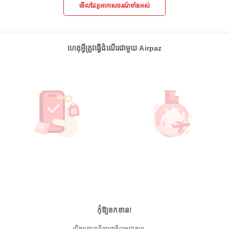
មើលដៃគូអាកាសចរណ៍ទាំងអស់
ហេតុអ្វីត្រូវធ្វើដំណើរជាមួយ Airpaz
កុំឱ្យខកខាន!
ជើងហោះហើរពេញនិយមជាងគេ