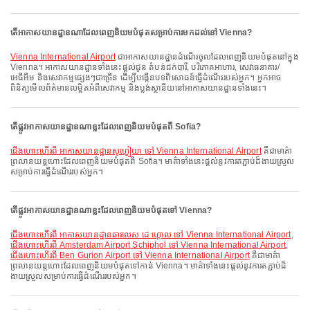
តើអាកាសយានដ្ឋានណាដែលពេញនិយមបំផុតសម្រាប់ការមកដល់នៅ Vienna?
Vienna International Airport
ជាអាកាសយានដ្ឋានដំណើរចូលដែលពេញនិយមបំផុតនៅក្នុង
Vienna។ អាកាសយានដ្ឋានទាំងនេះផ្តល់ជូន តំបន់ជក់បារី, បរិភោគអាហារ, សេវាធនាគារ/
អេធីអឹម និងសេវាកម្មផ្សេងៗជាច្រើន ដើម្បីបង្កើនបទពិសោធន៍ធ្វើដំណើររបស់អ្នក។ អ្នកអាច
ពិនិត្យមើលព័ត៌មានលម្អិតអំពីសេវាកម្ម និងប្លង់ស្ថានីយនៅអាកាសយានដ្ឋានទាំងនេះ។
តើផ្លូវអាកាសយានដ្ឋានណាខ្លះដែលពេញនិយមបំផុតពី Sofia?
ជើងហោះហើរពី អាកាសយានដ្ឋានសូហ្វៀយា ទៅ Vienna International Airport
គឺជាមាគ៌ា
ព្រលានយន្តហោះដែលពេញនិយមបំផុតពី Sofia។ មាគ៌ាទាំងនេះផ្តល់នូវការតភ្ជាប់ដ៏ងាយស្រួល
សម្រាប់ការធ្វើដំណើររបស់អ្នក។
តើផ្លូវអាកាសយានដ្ឋានណាខ្លះដែលពេញនិយមបំផុតទៅ Vienna?
ជើងហោះហើរពី អាកាសយានដ្ឋានឆារលេស ដេ ហ្គោល ទៅ Vienna International Airport
,
ជើងហោះហើរពី Amsterdam Airport Schiphol ទៅ Vienna International Airport
,
ជើងហោះហើរពី Ben Gurion Airport ទៅ Vienna International Airport
គឺជាមាគ៌ា
ព្រលានយន្តហោះដែលពេញនិយមបំផុតទៅកាន់ Vienna។ មាគ៌ាទាំងនេះផ្តល់នូវការតភ្ជាប់ដ៏
ងាយស្រួលសម្រាប់ការធ្វើដំណើររបស់អ្នក។