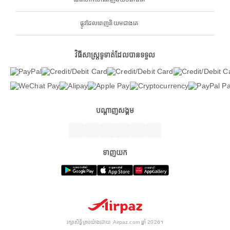
ផ្លូវដែលពេញនិយមជាងគេ
វិធីសាស្ត្រទូទាត់ដែលបានទទួល
បណ្តាញសង្គម
ទាញយក
រក្សាសិទ្ធិគ្រប់យ៉ាងដោយ Airpaz.com ឆ្នាំ 2026។