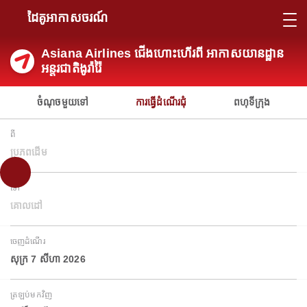
ដៃគូអាកាសចរណ៍
Asiana Airlines ជើងហោះហើរពី អាកាសយានដ្ឋាន
អន្តរជាតិងូរ៉ារ៉ៃ
ចំណុចមួយទៅ
ការធ្វើដំណើរជុំ
ពហុទីក្រុង
ពី
ប្រភពដើម
ទៅ
គោលដៅ
ចេញដំណើរ
សុក្រ 7 សីហា 2026
ត្រឡប់មកវិញ