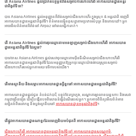
តើ Asiana Airlines ផ្តល់ប្រាក់ឧបត្ថម្ភឥវ៉ាន់សម្រាប់ការហោះហើរពី អាកាសយានដ្ឋានអន្តរ
ជាតិងូរ៉ារ៉ៃ ទេ?
បាទ Asiana Airlines ផ្តល់អនុញ្ញាតអីវ៉ាន់សម្រាប់ជើងហោះហើរ ក្នុងស្រុក & អន្តរជាតិ ចេញពី
អាកាសយានដ្ឋានអន្តរជាតិងូរ៉ារ៉ៃ។ ព័ត៌មានលម្អិតខុសគ្នាតាមប្រភេទសំបុត្រ និងគោលដៅ។ អ្នក
អាចមើលព័ត៌មានអីវ៉ាន់នៅ Airpaz នៅពេលធ្វើការកក់។
តើ Asiana Airlines ផ្តល់ការចុះឈ្មោះតាមអនឡាញសម្រាប់ជើងហោះហើរពី អាកាសយាន
ដ្ឋានអន្តរជាតិងូរ៉ារ៉ៃ ដែរឬទេ?
បាទ/ចាស Asiana Airlines ផ្តល់សេវាចុះឈ្មោះតាមអ៊ីនធឺណិតសម្រាប់ជើងហោះហើរពី
អាកាសយានដ្ឋានអន្តរជាតិងូរ៉ារ៉ៃ ដែលអនុញ្ញាតឱ្យអ្នកចុះឈ្មោះយ៉ាងងាយស្រួលសម្រាប់
ជើងហោះហើររបស់អ្នកតាមរយៈវេទិការបស់យើង។
តើមានស្ថានីយ និងសម្ភារៈអាកាសយានដ្ឋានអ្វីខ្លះនៅ អាកាសយានដ្ឋានអន្តរជាតិងូរ៉ារ៉ៃ?
អាកាសយានដ្ឋានផ្តល់ជូន តំបន់ជក់បារី, បន្ទប់ថែរក្សាក្មេង, សណ្ឋាគារព្រលានយន្តហោះ និងសេវា
កម្មជាច្រើនទៀត ដើម្បីបង្កើនបទពិសោធន៍ធ្វើដំណើររបស់អ្នក។ អ្នកអាចពិនិត្យមើលព័ត៌មាន
លម្អិតអំពីសេវាកម្ម និងប្លង់ស្ថានីយនៅ
អាកាសយានដ្ឋានអន្តរជាតិងូរ៉ារ៉ៃ
។
តើផ្លូវអាកាសយានដ្ឋានណាខ្លះដែលពេញនិយមបំផុតពី អាកាសយានដ្ឋានអន្តរជាតិងូរ៉ារ៉ៃ?
ជើងហោះហើរពី អាកាសយានដ្ឋានអន្តរជាតិងូរ៉ារ៉ៃ ទៅ អាកាសយានដ្ឋានសុវណ្ណភូមិ
,