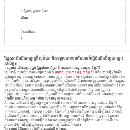
ខែថ្លៃសំបុត្រទាបបំផុត
សីហា
ទិសដៅសរុប
3
ស្វែងរកដំណើរកម្សាន្តដ៏ល្អបំផុត និងទទួលបានបទពិសោធន៍ធ្វើដំណើរដ៏ល្អឥតខ្ចោះ
របស់អ្នក
ទស្សនាដំណើរកម្សាន្តក្នុងក្តីស្រមៃរបស់អ្នកពី អាកាសយានដ្ឋានអន្តរជាតិងូរ៉ារ៉ៃ
ស្វែងរកអ្វីគ្រប់យ៉ាងដែលអ្នកត្រូវដឹងអំពី
អាកាសយានដ្ឋានអន្តរជាតិងូរ៉ារ៉ៃ
ហើយចាប់ផ្តើមដំណើរ
ផ្សងព្រេងបន្ទាប់របស់អ្នកដោយភាពងាយស្រួល។ មិនថាវាកំពុងធ្វើដំណើរទៅកាន់ទីក្រុងដ៏រ៉ូមែនទិក
សម្រាប់លំហែកាយ ការស្វែងរកមជ្ឈមណ្ឌលទីក្រុងដ៏រស់រវើកដែលពោរពេញដោយវប្បធម៌ ឬសម្រាក
នៅលើឆ្នេរដ៏ស្ងប់ស្ងាត់ វាមានអ្វីមួយសម្រាប់អ្នកដំណើរគ្រប់ប្រភេទ។ ជាមួយនឹងជម្រើសជាច្រើននៅ
ចុងម្រាមដៃរបស់អ្នក គោលដៅដ៏ល្អរបស់អ្នកគឺគ្រាន់តែជាជើងហោះហើរឆ្ងាយប៉ុណ្ណោះ។
អនុញ្ញាតឱ្យ Asiana Airlines នាំអ្នកទៅទីនោះសម្រាប់បទពិសោធន៍ដែលមិនអាចបំភ្លេចបាន។
កក់ជើងហោះហើររបស់អ្នកយ៉ាងរលូនជាមួយ Airpaz
Airpaz នៅទីនេះដើម្បីជួយអ្នកក្នុងការកក់ជើងហោះហើរពី អាកាសយានដ្ឋានអន្តរជាតិងូរ៉ារ៉ៃ
ជាមួយ Asiana Airlines ។ ហេតុអ្វីត្រូវជ្រើសរើស Airpaz? យើងផ្តល់ជូននូវបទពិសោធន៍នៃ
ការកក់ដោយគ្មានថ្នេរ តម្លៃប្រកួតប្រជែង និងការគាំទ្រអតិថិជនដ៏ល្អឥតខ្ចោះ ដើម្បីធានាថាការធ្វើ
ដំណើររបស់អ្នកមានភាពរលូន និងរីករាយ។ មិនថាអ្នកមានសំណើពិសេស ឬត្រូវការជំនួយនៅ
ដំណាក់កាលណាមួយនៃការធ្វើដំណើររបស់អ្នកទេ ក្រុមដែលខិតខំប្រឹងប្រែងរបស់យើងគឺអាច
រកបាន 24/7 ដើម្បីជួយអ្នកទទួលបានការធ្វើដំណើរដ៏រីករាយ។
ស្វែងយល់ពីកិច្ចព្រមព្រៀងពិសេសនៅលើ Airpaz