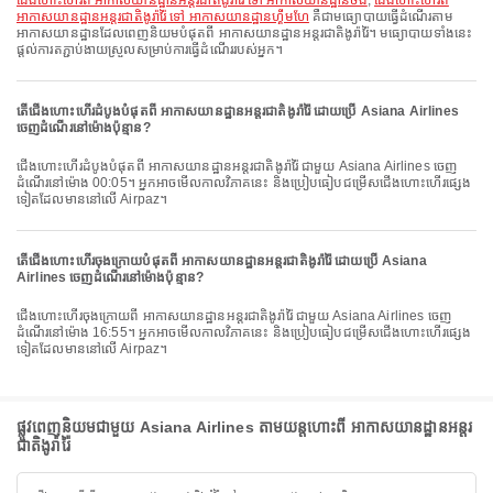
ជើងហោះហើរពី អាកាសយានដ្ឋានអន្តរជាតិងូរ៉ារ៉ៃ ទៅ អាកាសយានដ្ឋានចង់
,
ជើងហោះហើរពី
អាកាសយានដ្ឋានអន្តរជាតិងូរ៉ារ៉ៃ ទៅ អាកាសយានដ្ឋានហ្គីមហែ
គឺជាមធ្យោបាយធ្វើដំណើរតាម
អាកាសយានដ្ឋានដែលពេញនិយមបំផុតពី អាកាសយានដ្ឋានអន្តរជាតិងូរ៉ារ៉ៃ។ មធ្យោបាយទាំងនេះ
ផ្តល់ការតភ្ជាប់ងាយស្រួលសម្រាប់ការធ្វើដំណើររបស់អ្នក។
តើជើងហោះហើរដំបូងបំផុតពី អាកាសយានដ្ឋានអន្តរជាតិងូរ៉ារ៉ៃ ដោយប្រើ Asiana Airlines
ចេញដំណើរនៅម៉ោងប៉ុន្មាន?
ជើងហោះហើរដំបូងបំផុតពី អាកាសយានដ្ឋានអន្តរជាតិងូរ៉ារ៉ៃ ជាមួយ Asiana Airlines ចេញ
ដំណើរនៅម៉ោង 00:05។ អ្នកអាចមើលកាលវិភាគនេះ និងប្រៀបធៀបជម្រើសជើងហោះហើរផ្សេង
ទៀតដែលមាននៅលើ Airpaz។
តើជើងហោះហើរចុងក្រោយបំផុតពី អាកាសយានដ្ឋានអន្តរជាតិងូរ៉ារ៉ៃ ដោយប្រើ Asiana
Airlines ចេញដំណើរនៅម៉ោងប៉ុន្មាន?
ជើងហោះហើរចុងក្រោយពី អាកាសយានដ្ឋានអន្តរជាតិងូរ៉ារ៉ៃ ជាមួយ Asiana Airlines ចេញ
ដំណើរនៅម៉ោង 16:55។ អ្នកអាចមើលកាលវិភាគនេះ និងប្រៀបធៀបជម្រើសជើងហោះហើរផ្សេង
ទៀតដែលមាននៅលើ Airpaz។
ផ្លូវពេញនិយមជាមួយ Asiana Airlines តាមយន្តហោះពី អាកាសយានដ្ឋានអន្តរ
ជាតិងូរ៉ារ៉ៃ