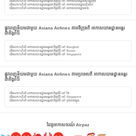
ជើងហោះហើរពី អាកាសយានដ្ឋានអន្តរជាតិងូរ៉ារ៉ៃ ទៅ អាកាសយានដ្ឋានសុវណ្ណភូមិ
ជើងហោះហើរពី អាកាសយានដ្ឋានអន្តរជាតិងូរ៉ារ៉ៃ ទៅ អាកាសយានដ្ឋានហ្គីមហែ
ជើងហោះហើរពី អាកាសយានដ្ឋានអន្តរជាតិងូរ៉ារ៉ៃ ទៅ អាកាសយានដ្ឋានចង់
ផ្លូវពេញនិយមជាមួយ Asiana Airlines តាមទីក្រុងពី អាកាសយានដ្ឋានអន្តរ
ជាតិងូរ៉ារ៉ៃ
ជើងហោះហើរពី អាកាសយានដ្ឋានអន្តរជាតិងូរ៉ារ៉ៃ ទៅ Bangkok
ជើងហោះហើរពី អាកាសយានដ្ឋានអន្តរជាតិងូរ៉ារ៉ៃ ទៅ Busan
ជើងហោះហើរពី អាកាសយានដ្ឋានអន្តរជាតិងូរ៉ារ៉ៃ ទៅ Singapore
ផ្លូវពេញនិយមជាមួយ Asiana Airlines តាមប្រទេសពី អាកាសយានដ្ឋានអន្តរ
ជាតិងូរ៉ារ៉ៃ
ជើងហោះហើរពី អាកាសយានដ្ឋានអន្តរជាតិងូរ៉ារ៉ៃ ទៅ ថៃ
ជើងហោះហើរពី អាកាសយានដ្ឋានអន្តរជាតិងូរ៉ារ៉ៃ ទៅ Singapore
ជើងហោះហើរពី អាកាសយានដ្ឋានអន្តរជាតិងូរ៉ារ៉ៃ ទៅ កូរ៉េខាងត្បូង
ដៃគូអាកាសចរណ៍ Airpaz