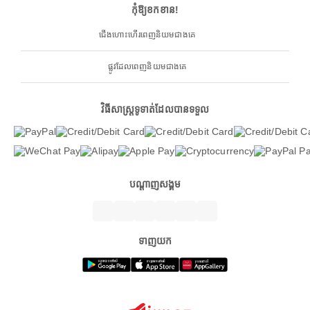
កុំឱ្យខកខាន!
ជើងហោះហើរពេញនិយមជាងគេ
ផ្លូវដែលពេញនិយមជាងគេ
វិធីសាស្ត្រទូទាត់ដែលបានទទួល
បណ្តាញសង្គម
ទាញយក