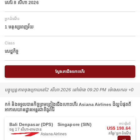
សៅរ៍ 8 សីហា 2026
អ្នកដំណើរ
1 មនុស្សពេញវ័យ
Class
សេដ្ឋកិច្ច
ស្វែងរកជើងហោះហើរ
បច្ចុប្បន្នភាពចុងក្រោយនៅ
2 សីហា 2026 នៅ​ម៉ោង 09:20 PM ម៉ោង​សកល +0
កក់ និងទទួលបានកិច្ចព្រមព្រៀងជើងហោះហើរ Asiana Airlines ដ៏ល្អបំផុតពី
អាកាសយានដ្ឋានអន្តរជាតិងូរ៉ារ៉ៃ
Bali Denpasar (DPS)
Singapore (SIN)
ចាប់ផ្ដើមពី
US$ 198.64
ចន្ទ 17 សីហា
តាមដាន
តម្លៃ/ អ្នកដំណើរ
Asiana Airlines