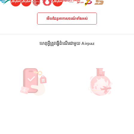
មើលដៃគូអាកាសចរណ៍ទាំងអស់
ហេតុអ្វីត្រូវធ្វើដំណើរជាមួយ Airpaz