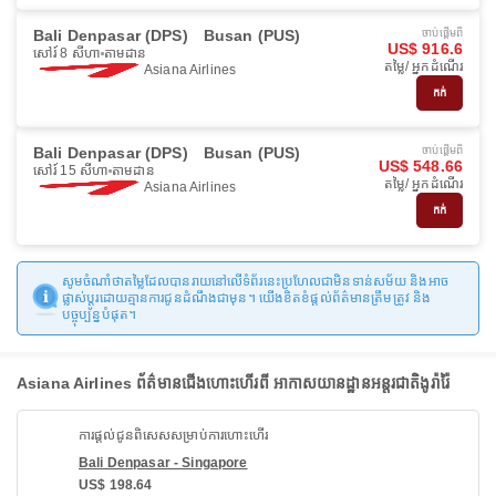
Bali Denpasar (DPS)
Busan (PUS)
ចាប់ផ្ដើមពី
US$ 916.6
សៅរ៍ 8 សីហា
តាមដាន
តម្លៃ/ អ្នកដំណើរ
Asiana Airlines
កក់
Bali Denpasar (DPS)
Busan (PUS)
ចាប់ផ្ដើមពី
US$ 548.66
សៅរ៍ 15 សីហា
តាមដាន
តម្លៃ/ អ្នកដំណើរ
Asiana Airlines
កក់
សូមចំណាំថាតម្លៃដែលបានរាយនៅលើទំព័រនេះប្រហែលជាមិនទាន់សម័យ និងអាច
ផ្លាស់ប្តូរដោយគ្មានការជូនដំណឹងជាមុន។ យើងខិតខំផ្តល់ព័ត៌មានត្រឹមត្រូវ និង
បច្ចុប្បន្នបំផុត។
Asiana Airlines ព័ត៌មានជើងហោះហើរពី អាកាសយានដ្ឋានអន្តរជាតិងូរ៉ារ៉ៃ
ការផ្តល់ជូនពិសេសសម្រាប់ការហោះហើរ
Bali Denpasar - Singapore
US$ 198.64