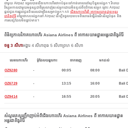
ជាមួយ Airpaz ទទួលបានជើងហោះហើរថោកបំផុតទៅកាន់គោលដៅសុបិន្តរបស់អ្នក។ រីករាយ
វិស្សមកាលជាមួយមនុស្សជាទីស្រលាញ់របស់អ្នកដោយមិនខ្វល់ពីថវិការបស់អ្នក ព្រោះ Airpaz
ផ្តល់ជូនការផ្តល់ជូនពិសេសជាច្រើនសម្រាប់អ្នក។ កក់
ជើងហោះហើរពី អាកាសយានដ្ឋានអន្តរ
ជាតិងូរ៉ារ៉ៃ
តម្លៃថោករបស់អ្នកនៅ Airpaz ដើម្បីទទួលបានបទពិសោធន៍ធ្វើដំណើរដ៏ល្អបំផុត និង
ការសន្សំដែលមិនធ្លាប់មាន។
ពិនិត្យកាលវិភាគហោះហើរ Asiana Airlines ពី អាកាសយានដ្ឋានអន្តរជាតិងូរ៉ារ៉ៃ
ចន្ទ 3 សីហា
អង្គារ 4 សីហា
ពុធ 5 សីហា
ព្រហ 6 សីហា
លេខហោះហើរ
ម៉ូដែលយន្តហោះ
ចាកចេញ
មកដល់
OZ9280
-
00:05
08:00
Bali 
OZ6729
-
13:15
16:00
Bali 
OZ9414
-
16:55
20:05
Bali 
សំណួរគេសួរញឹកញាប់អំពីជើងហោះហើរ Asiana Airlines ពី អាកាសយានដ្ឋាន
អន្តរជាតិងូរ៉ារ៉ៃ