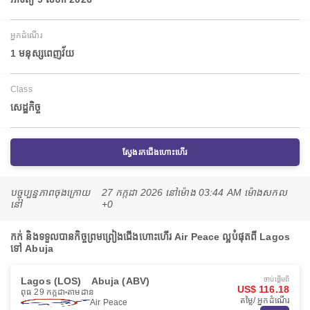
អ្នកដំណើរ
1 មនុស្សពេញវ័យ
Class
សេដ្ឋកិច្ច
ស្វែងរកជើងហោះហើរ
បច្ចុប្បន្នភាពចុងក្រោយ
27 កក្កដា 2026 នៅ​ម៉ោង 03:44 AM ម៉ោង​សកល
នៅ
+0
កក់ និងទទួលបានកិច្ចព្រមព្រៀងជើងហោះហើរ Air Peace ល្អបំផុតពី Lagos
ទៅ Abuja
Lagos (LOS)
Abuja (ABV)
ចាប់ផ្ដើមពី
US$ 116.18
ពុធ 29 កក្កដា
តាមដាន
តម្លៃ/ អ្នកដំណើរ
Air Peace