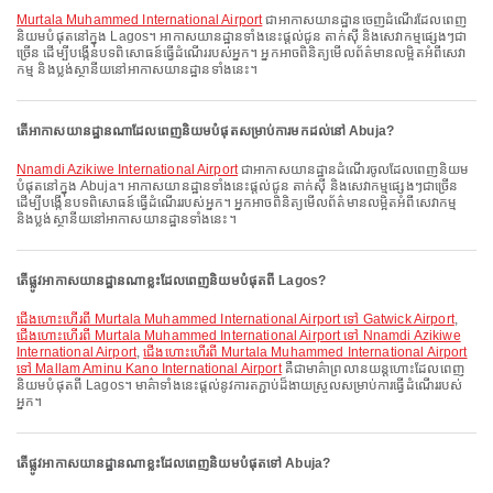
Murtala Muhammed International Airport
ជាអាកាសយានដ្ឋានចេញដំណើរដែលពេញ
និយមបំផុតនៅក្នុង Lagos។ អាកាសយានដ្ឋានទាំងនេះផ្តល់ជូន តាក់ស៊ី និងសេវាកម្មផ្សេងៗជា
ច្រើន ដើម្បីបង្កើនបទពិសោធន៍ធ្វើដំណើររបស់អ្នក។ អ្នកអាចពិនិត្យមើលព័ត៌មានលម្អិតអំពីសេវា
កម្ម និងប្លង់ស្ថានីយនៅអាកាសយានដ្ឋានទាំងនេះ។
តើអាកាសយានដ្ឋានណាដែលពេញនិយមបំផុតសម្រាប់ការមកដល់នៅ Abuja?
Nnamdi Azikiwe International Airport
ជាអាកាសយានដ្ឋានដំណើរចូលដែលពេញនិយម
បំផុតនៅក្នុង Abuja។ អាកាសយានដ្ឋានទាំងនេះផ្តល់ជូន តាក់ស៊ី និងសេវាកម្មផ្សេងៗជាច្រើន
ដើម្បីបង្កើនបទពិសោធន៍ធ្វើដំណើររបស់អ្នក។ អ្នកអាចពិនិត្យមើលព័ត៌មានលម្អិតអំពីសេវាកម្ម
និងប្លង់ស្ថានីយនៅអាកាសយានដ្ឋានទាំងនេះ។
តើផ្លូវអាកាសយានដ្ឋានណាខ្លះដែលពេញនិយមបំផុតពី Lagos?
ជើងហោះហើរពី Murtala Muhammed International Airport ទៅ Gatwick Airport
,
ជើងហោះហើរពី Murtala Muhammed International Airport ទៅ Nnamdi Azikiwe
International Airport
,
ជើងហោះហើរពី Murtala Muhammed International Airport
ទៅ Mallam Aminu Kano International Airport
គឺជាមាគ៌ាព្រលានយន្តហោះដែលពេញ
និយមបំផុតពី Lagos។ មាគ៌ាទាំងនេះផ្តល់នូវការតភ្ជាប់ដ៏ងាយស្រួលសម្រាប់ការធ្វើដំណើររបស់
អ្នក។
តើផ្លូវអាកាសយានដ្ឋានណាខ្លះដែលពេញនិយមបំផុតទៅ Abuja?