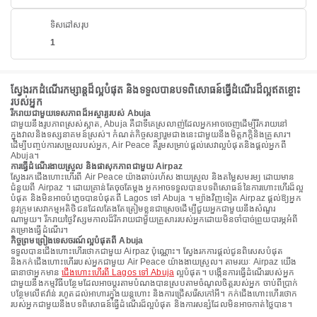
ទិសដៅសរុប
1
ស្វែងរកដំណើរកម្សាន្តដ៏ល្អបំផុត និងទទួលបានបទពិសោធន៍ធ្វើដំណើរដ៏ល្អឥតខ្ចោះ
របស់អ្នក
រីករាយជាមួយទេសភាពដ៏អស្ចារ្យរបស់ Abuja
ជាមួយនឹងរូបភាពស្រស់ស្អាត, Abuja គឺជាទីគេស្រលាញ់ដែលអ្នកអាចចេញដើម្បីរីករាយនៅ
ក្នុងវាលនិងទស្សនាគមន៍ស្រស់។ កំណត់កិច្ចសន្យារួមជាងនេះជាមួយនឹងមិត្តភក្តិនិងគ្រួសារ។
ដើម្បីបញ្ចប់ការសម្រួលរបស់អ្នក, Air Peace គឺរួមសម្រាប់ផ្តល់សេវាល្អបំផុតនិងផ្តល់អ្នកពី
Abuja។
ការធ្វើដំណើរងាយស្រួល និងផាសុកភាពជាមួយ Airpaz
ស្វែងរកជើងហោះហើរពី Air Peace យ៉ាងឆាប់រហ័ស ងាយស្រួល និងតម្លៃសមរម្យ ដោយមាន
ជំនួយពី Airpaz ។ ដោយគ្រាន់តែចុចតែម្តង អ្នកអាចទទួលបានបទពិសោធន៍នៃការហោះហើរដ៏ល្អ
បំផុត និងមិនអាចបំភ្លេចបានបំផុតពី Lagos ទៅ Abuja ។ ម្យ៉ាងវិញទៀត Airpaz ផ្តល់ឱ្យអ្នក
នូវក្រុមសេវាកម្មអតិថិជនដែលតែងតែត្រៀមខ្លួនជាស្រេចដើម្បីជួយអ្នកជាមួយនឹងសំណួរ
ណាមួយ។ រីករាយថ្ងៃវិស្សមកាលដ៏រីករាយជាមួយគ្រួសាររបស់អ្នកដោយមិនចាំបាច់ព្រួយបារម្ភអំពី
គម្រោងធ្វើដំណើរ។
កិច្ចព្រមព្រៀងទេសចរណ៍ល្អបំផុតពី Abuja
ទទួលបានជើងហោះហើរថោកជាមួយ Airpaz ប៉ុណ្ណោះ។ ស្វែងរកការផ្តល់ជូនពិសេសបំផុត
និងកក់ជើងហោះហើររបស់អ្នកជាមួយ Air Peace យ៉ាងងាយស្រួល។ តាមរយៈ Airpaz យើង
ធានាថាអ្នកមាន
ជើងហោះហើរពី Lagos ទៅ Abuja
ល្អបំផុត។ បង្កើនការធ្វើដំណើររបស់អ្នក
ជាមួយនឹងកម្មវិធីបន្ថែមដែលអាចប្ដូរតាមបំណងបានស្របតាមចំណូលចិត្តរបស់អ្នក ចាប់ពីប្រាក់
បន្ថែមលើឥវ៉ាន់ រហូតដល់អាហារក្នុងយន្តហោះ និងការជ្រើសរើសកៅអី។ កក់ជើងហោះហើរថោក
របស់អ្នកជាមួយនឹងបទពិសោធន៍ធ្វើដំណើរដ៏ល្អបំផុត និងការសន្សំដែលមិនអាចកាត់ថ្លៃបាន។