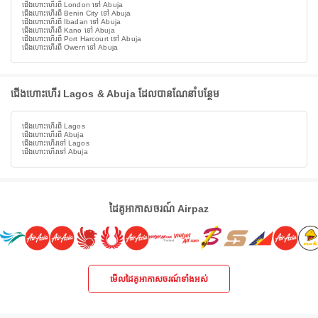
ជើងហោះហើរពី London ទៅ Abuja
ជើងហោះហើរពី Benin City ទៅ Abuja
ជើងហោះហើរពី Ibadan ទៅ Abuja
ជើងហោះហើរពី Kano ទៅ Abuja
ជើងហោះហើរពី Port Harcourt ទៅ Abuja
ជើងហោះហើរពី Owerri ទៅ Abuja
ជើងហោះហើរ Lagos & Abuja ដែលបានណែនាំបន្ថែម
ជើងហោះហើរពី Lagos
ជើងហោះហើរពី Abuja
ជើងហោះហើរទៅ Lagos
ជើងហោះហើរទៅ Abuja
ដៃគូអាកាសចរណ៍ Airpaz
មើលដៃគូអាកាសចរណ៍ទាំងអស់