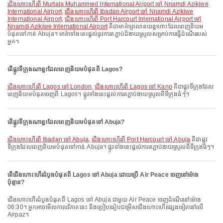
ជើងហោះហើរពី Murtala Muhammed International Airport ទៅ Nnamdi Azikiwe
International Airport
,
ជើងហោះហើរពី Ibadan Airport ទៅ Nnamdi Azikiwe
International Airport
,
ជើងហោះហើរពី Port Harcourt International Airport ទៅ
Nnamdi Azikiwe International Airport
គឺជាមាគ៌ាព្រលានយន្តហោះដែលពេញនិយម
បំផុតទៅកាន់ Abuja។ មាគ៌ាទាំងនេះផ្តល់នូវការតភ្ជាប់ដ៏ងាយស្រួលសម្រាប់ការធ្វើដំណើររបស់
អ្នក។
តើផ្លូវទីក្រុងណាខ្លះដែលពេញនិយមបំផុតពី Lagos?
ជើងហោះហើរពី Lagos ទៅ London
,
ជើងហោះហើរពី Lagos ទៅ Kano
គឺជាផ្លូវទីក្រុងដែល
ពេញនិយមបំផុតចេញពី Lagos។ ផ្លូវទាំងនេះផ្តល់ការតភ្ជាប់ងាយស្រួលពីទីក្រុងធំៗ។
តើផ្លូវទីក្រុងណាខ្លះដែលពេញនិយមបំផុតទៅ Abuja?
ជើងហោះហើរពី Ibadan ទៅ Abuja
,
ជើងហោះហើរពី Port Harcourt ទៅ Abuja
គឺជាផ្លូវ
ទីក្រុងដែលពេញនិយមបំផុតទៅកាន់ Abuja។ ផ្លូវទាំងនេះផ្តល់ការតភ្ជាប់ងាយស្រួលពីទីក្រុងធំៗ។
តើជើងហោះហើរដំបូងបំផុតពី Lagos ទៅ Abuja ដោយប្រើ Air Peace ចេញនៅម៉ោង
ប៉ុន្មាន?
ជើងហោះហើរដំបូងបំផុតពី Lagos ទៅ Abuja ជាមួយ Air Peace ចេញដំណើរនៅម៉ោង
06:30។ អ្នកអាចមើលកាលវិភាគនេះ និងប្រៀបធៀបជម្រើសជើងហោះហើរផ្សេងទៀតនៅលើ
Airpaz។