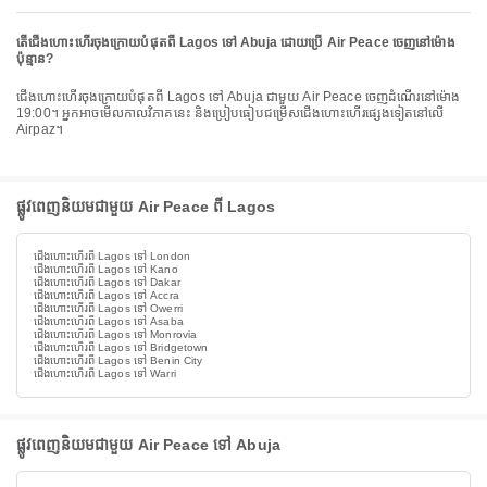
តើជើងហោះហើរចុងក្រោយបំផុតពី Lagos ទៅ Abuja ដោយប្រើ Air Peace ចេញនៅម៉ោង
ប៉ុន្មាន?
ជើងហោះហើរចុងក្រោយបំផុតពី Lagos ទៅ Abuja ជាមួយ Air Peace ចេញដំណើរនៅម៉ោង
19:00។ អ្នកអាចមើលកាលវិភាគនេះ និងប្រៀបធៀបជម្រើសជើងហោះហើរផ្សេងទៀតនៅលើ
Airpaz។
ផ្លូវពេញនិយមជាមួយ Air Peace ពី Lagos
ជើងហោះហើរពី Lagos ទៅ London
ជើងហោះហើរពី Lagos ទៅ Kano
ជើងហោះហើរពី Lagos ទៅ Dakar
ជើងហោះហើរពី Lagos ទៅ Accra
ជើងហោះហើរពី Lagos ទៅ Owerri
ជើងហោះហើរពី Lagos ទៅ Asaba
ជើងហោះហើរពី Lagos ទៅ Monrovia
ជើងហោះហើរពី Lagos ទៅ Bridgetown
ជើងហោះហើរពី Lagos ទៅ Benin City
ជើងហោះហើរពី Lagos ទៅ Warri
ផ្លូវពេញនិយមជាមួយ Air Peace ទៅ Abuja