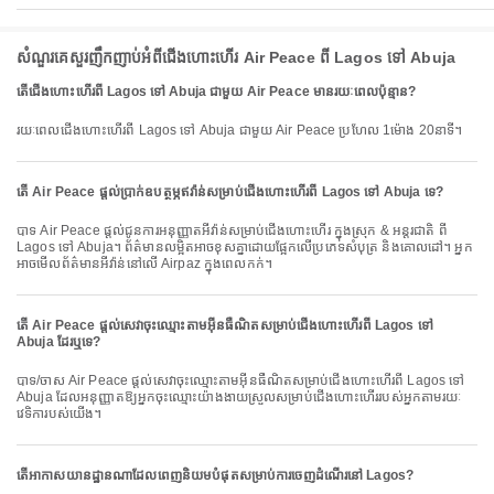
សំណួរគេសួរញឹកញាប់អំពីជើងហោះហើរ Air Peace ពី Lagos ទៅ Abuja
តើជើងហោះហើរពី Lagos ទៅ Abuja ជាមួយ Air Peace មានរយៈពេលប៉ុន្មាន?
រយៈពេលជើងហោះហើរពី Lagos ទៅ Abuja ជាមួយ Air Peace ប្រហែល 1ម៉ោង 20នាទី។
តើ Air Peace ផ្តល់ប្រាក់ឧបត្ថម្ភឥវ៉ាន់សម្រាប់ជើងហោះហើរពី Lagos ទៅ Abuja ទេ?
បាទ Air Peace ផ្តល់ជូនការអនុញ្ញាតអីវ៉ាន់សម្រាប់ជើងហោះហើរ ក្នុងស្រុក & អន្តរជាតិ ពី
Lagos ទៅ Abuja។ ព័ត៌មានលម្អិតអាចខុសគ្នាដោយផ្អែកលើប្រភេទសំបុត្រ និងគោលដៅ។ អ្នក
អាចមើលព័ត៌មានអីវ៉ាន់នៅលើ Airpaz ក្នុងពេលកក់។
តើ Air Peace ផ្តល់សេវាចុះឈ្មោះតាមអ៊ីនធឺណិតសម្រាប់ជើងហោះហើរពី Lagos ទៅ
Abuja ដែរឬទេ?
បាទ/ចាស Air Peace ផ្តល់សេវាចុះឈ្មោះតាមអ៊ីនធឺណិតសម្រាប់ជើងហោះហើរពី Lagos ទៅ
Abuja ដែលអនុញ្ញាតឱ្យអ្នកចុះឈ្មោះយ៉ាងងាយស្រួលសម្រាប់ជើងហោះហើររបស់អ្នកតាមរយៈ
វេទិការបស់យើង។
តើអាកាសយានដ្ឋានណាដែលពេញនិយមបំផុតសម្រាប់ការចេញដំណើរនៅ Lagos?