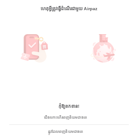
ហេតុអ្វីត្រូវធ្វើដំណើរជាមួយ Airpaz
កុំឱ្យខកខាន!
ជើងហោះហើរពេញនិយមជាងគេ
ផ្លូវដែលពេញនិយមជាងគេ