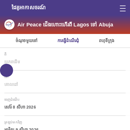
ដៃគូអាកាសចរណ៍
Air Peace ជើងហោះហើរពី Lagos ទៅ Abuja
ចំណុចមួយទៅ
ការធ្វើដំណើរជុំ
ពហុទីក្រុង
ពី
ប្រភពដើម
ទៅ
គោលដៅ
ចេញដំណើរ
សៅរ៍ 8 សីហា 2026
ត្រឡប់មកវិញ
អាទិត្យ 9 សីហា 2026