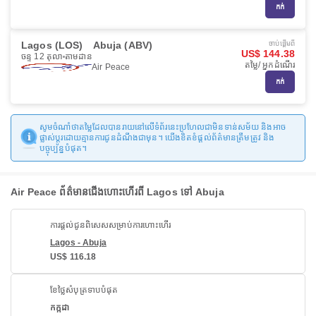
កក់
Lagos (LOS)
Abuja (ABV)
ចាប់ផ្ដើមពី
US$ 144.38
ចន្ទ 12 តុលា
តាមដាន
តម្លៃ/ អ្នកដំណើរ
Air Peace
កក់
សូមចំណាំថាតម្លៃដែលបានរាយនៅលើទំព័រនេះប្រហែលជាមិនទាន់សម័យ និងអាច
ផ្លាស់ប្តូរដោយគ្មានការជូនដំណឹងជាមុន។ យើងខិតខំផ្តល់ព័ត៌មានត្រឹមត្រូវ និង
បច្ចុប្បន្នបំផុត។
Air Peace ព័ត៌មានជើងហោះហើរពី Lagos ទៅ Abuja
ការផ្តល់ជូនពិសេសសម្រាប់ការហោះហើរ
Lagos - Abuja
US$ 116.18
ខែថ្លៃសំបុត្រទាបបំផុត
កក្កដា