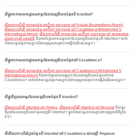
តើផ្លូវអាកាសយានដ្ឋានណាខ្លះដែលពេញនិយមបំផុតពី Istanbul?
ជើងហោះហើរពី អាកាសយ៉ូន សាប៊ីហា ហ្គោកហេន ទៅ Houari Boumediene Airport
,
ជើងហោះហើរពី អាកាសយ៉ូន សាប៊ីហា ហ្គោកហេន ទៅ Casablanca Mohammed V
International Airport
,
ជើងហោះហើរពី អាកាសយ៉ូន សាប៊ីហា ហ្គោកហេន ទៅ អាកាសយាន
ដ្ឋានចុកវូកស្តី អន្តរជាតិ
គឺជាមាគ៌ាព្រលានយន្តហោះដែលពេញនិយមបំផុតពី Istanbul។ មាគ៌ា
ទាំងនេះផ្តល់នូវការតភ្ជាប់ដ៏ងាយស្រួលសម្រាប់ការធ្វើដំណើររបស់អ្នក។
តើផ្លូវអាកាសយានដ្ឋានណាខ្លះដែលពេញនិយមបំផុតទៅ Casablanca?
ជើងហោះហើរពី អាកាសយ៉ូន សាប៊ីហា ហ្គោកហេន ទៅ Casablanca Mohammed V
International Airport
គឺជាមាគ៌ាព្រលានយន្តហោះដែលពេញនិយមបំផុតទៅកាន់
Casablanca។ មាគ៌ាទាំងនេះផ្តល់នូវការតភ្ជាប់ដ៏ងាយស្រួលសម្រាប់ការធ្វើដំណើររបស់អ្នក។
តើផ្លូវទីក្រុងណាខ្លះដែលពេញនិយមបំផុតពី Istanbul?
ជើងហោះហើរពី Istanbul ទៅ Algiers
,
ជើងហោះហើរពី Istanbul ទៅ Moscow
គឺជាផ្លូវ
ទីក្រុងដែលពេញនិយមបំផុតចេញពី Istanbul។ ផ្លូវទាំងនេះផ្តល់ការតភ្ជាប់ងាយស្រួលពីទីក្រុង
ធំៗ។
តើជើងហោះហើរដំបូងបំផុតពី Istanbul ទៅ Casablanca ដោយប្រើ Pegasus