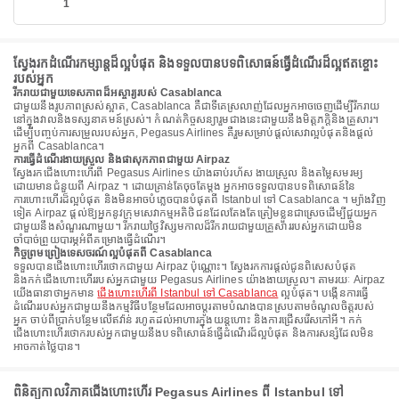
1
ស្វែងរកដំណើរកម្សាន្តដ៏ល្អបំផុត និងទទួលបានបទពិសោធន៍ធ្វើដំណើរដ៏ល្អឥតខ្ចោះ
របស់អ្នក
រីករាយជាមួយទេសភាពដ៏អស្ចារ្យរបស់ Casablanca
ជាមួយនឹងរូបភាពស្រស់ស្អាត, Casablanca គឺជាទីគេស្រលាញ់ដែលអ្នកអាចចេញដើម្បីរីករាយ
នៅក្នុងវាលនិងទស្សនាគមន៍ស្រស់។ កំណត់កិច្ចសន្យារួមជាងនេះជាមួយនឹងមិត្តភក្តិនិងគ្រួសារ។
ដើម្បីបញ្ចប់ការសម្រួលរបស់អ្នក, Pegasus Airlines គឺរួមសម្រាប់ផ្តល់សេវាល្អបំផុតនិងផ្តល់
អ្នកពី Casablanca។
ការធ្វើដំណើរងាយស្រួល និងផាសុកភាពជាមួយ Airpaz
ស្វែងរកជើងហោះហើរពី Pegasus Airlines យ៉ាងឆាប់រហ័ស ងាយស្រួល និងតម្លៃសមរម្យ
ដោយមានជំនួយពី Airpaz ។ ដោយគ្រាន់តែចុចតែម្តង អ្នកអាចទទួលបានបទពិសោធន៍នៃ
ការហោះហើរដ៏ល្អបំផុត និងមិនអាចបំភ្លេចបានបំផុតពី Istanbul ទៅ Casablanca ។ ម្យ៉ាងវិញ
ទៀត Airpaz ផ្តល់ឱ្យអ្នកនូវក្រុមសេវាកម្មអតិថិជនដែលតែងតែត្រៀមខ្លួនជាស្រេចដើម្បីជួយអ្នក
ជាមួយនឹងសំណួរណាមួយ។ រីករាយថ្ងៃវិស្សមកាលដ៏រីករាយជាមួយគ្រួសាររបស់អ្នកដោយមិន
ចាំបាច់ព្រួយបារម្ភអំពីគម្រោងធ្វើដំណើរ។
កិច្ចព្រមព្រៀងទេសចរណ៍ល្អបំផុតពី Casablanca
ទទួលបានជើងហោះហើរថោកជាមួយ Airpaz ប៉ុណ្ណោះ។ ស្វែងរកការផ្តល់ជូនពិសេសបំផុត
និងកក់ជើងហោះហើររបស់អ្នកជាមួយ Pegasus Airlines យ៉ាងងាយស្រួល។ តាមរយៈ Airpaz
យើងធានាថាអ្នកមាន
ជើងហោះហើរពី Istanbul ទៅ Casablanca
ល្អបំផុត។ បង្កើនការធ្វើ
ដំណើររបស់អ្នកជាមួយនឹងកម្មវិធីបន្ថែមដែលអាចប្ដូរតាមបំណងបានស្របតាមចំណូលចិត្តរបស់
អ្នក ចាប់ពីប្រាក់បន្ថែមលើឥវ៉ាន់ រហូតដល់អាហារក្នុងយន្តហោះ និងការជ្រើសរើសកៅអី។ កក់
ជើងហោះហើរថោករបស់អ្នកជាមួយនឹងបទពិសោធន៍ធ្វើដំណើរដ៏ល្អបំផុត និងការសន្សំដែលមិន
អាចកាត់ថ្លៃបាន។
ពិនិត្យកាលវិភាគជើងហោះហើរ Pegasus Airlines ពី Istanbul ទៅ