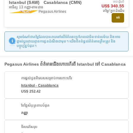
Istanbul (SAW)
Casablanca (CMN)
ចាប់ផ្ដើមពី
US$ 340.55
អាទិត្យ 13 កញ្ញា
តាមដាន
តម្លៃ/ អ្នកដំណើរ
Pegasus Airlines
កក់
សូមចំណាំថាតម្លៃដែលបានរាយនៅលើទំព័រនេះប្រហែលជាមិនទាន់សម័យ និងអាច
ផ្លាស់ប្តូរដោយគ្មានការជូនដំណឹងជាមុន។ យើងខិតខំផ្តល់ព័ត៌មានត្រឹមត្រូវ និង
បច្ចុប្បន្នបំផុត។
Pegasus Airlines ព័ត៌មានជើងហោះហើរពី Istanbul ទៅ Casablanca
ការផ្តល់ជូនពិសេសសម្រាប់ការហោះហើរ
Istanbul - Casablanca
US$ 252.42
ខែថ្លៃសំបុត្រទាបបំផុត
កញ្ញា
ទិសដៅសរុប