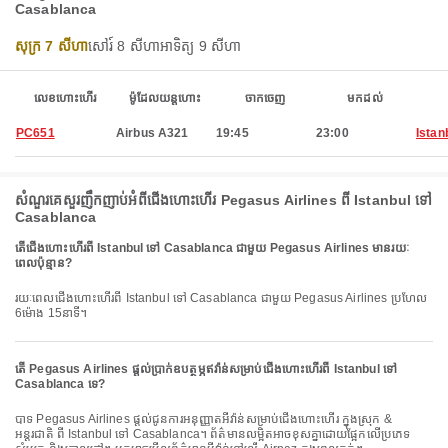
Casablanca
សុក្រ 7 សីហា
សៅរ៍ 8 សីហា
អាទិត្យ 9 សីហា
លេខហោះហើរ
ម៉ូដែលយន្តហោះ
ចាកចេញ
មកដល់
PC651
Airbus A321
19:45
23:00
Istan
សំណួរគេសួរញឹកញាប់អំពីជើងហោះហើរ Pegasus Airlines ពី Istanbul ទៅ
Casablanca
តើជើងហោះហើរពី Istanbul ទៅ Casablanca ជាមួយ Pegasus Airlines មានរយៈ
ពេលប៉ុន្មាន?
រយៈពេលជើងហោះហើរពី Istanbul ទៅ Casablanca ជាមួយ Pegasus Airlines ប្រហែល
6ម៉ោង 15នាទី។
តើ Pegasus Airlines ផ្តល់ប្រាក់ឧបត្ថម្ភឥវ៉ាន់សម្រាប់ជើងហោះហើរពី Istanbul ទៅ
Casablanca ទេ?
បាទ Pegasus Airlines ផ្តល់ជូនការអនុញ្ញាតអីវ៉ាន់សម្រាប់ជើងហោះហើរ ក្នុងស្រុក &
អន្តរជាតិ ពី Istanbul ទៅ Casablanca។ ព័ត៌មានលម្អិតអាចខុសគ្នាដោយផ្អែកលើប្រភេទ