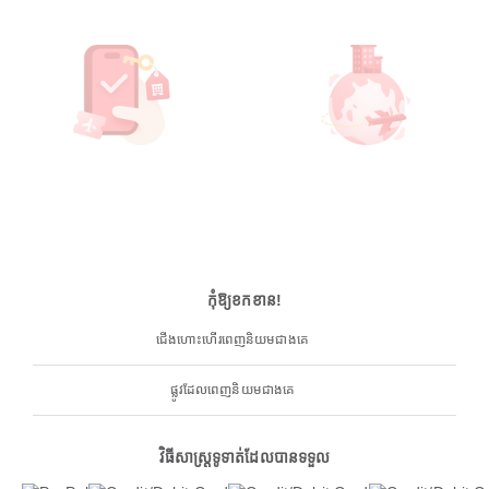
កុំឱ្យខកខាន!
ជើងហោះហើរពេញនិយមជាងគេ
ផ្លូវដែលពេញនិយមជាងគេ
វិធីសាស្ត្រទូទាត់ដែលបានទទួល