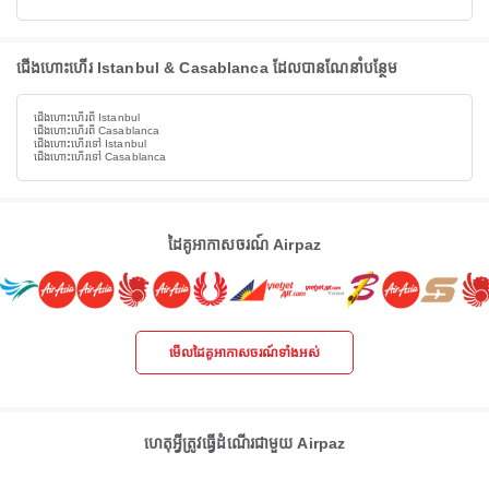
ជើងហោះហើរ Istanbul & Casablanca ដែលបានណែនាំបន្ថែម
ជើងហោះហើរពី Istanbul
ជើងហោះហើរពី Casablanca
ជើងហោះហើរទៅ Istanbul
ជើងហោះហើរទៅ Casablanca
ដៃគូអាកាសចរណ៍ Airpaz
មើលដៃគូអាកាសចរណ៍ទាំងអស់
ហេតុអ្វីត្រូវធ្វើដំណើរជាមួយ Airpaz