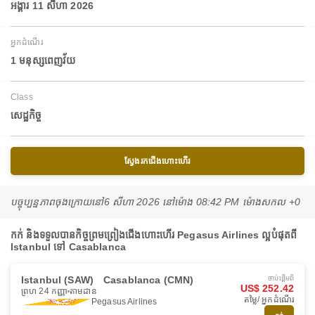
អង្គារ 11 សីហា 2026
អ្នកដំណើរ
1 មនុស្សពេញវ័យ
Class
សេដ្ឋកិច្ច
ស្វែងរកជើងហោះហើរ
បច្ចុប្បន្នភាពចុងក្រោយនៅ
6 សីហា 2026 នៅ​ម៉ោង 08:42 PM ម៉ោង​សកល +0
កក់ និងទទួលបានកិច្ចព្រមព្រៀងជើងហោះហើរ Pegasus Airlines ល្អបំផុតពី
Istanbul ទៅ Casablanca
Istanbul (SAW)
Casablanca (CMN)
ចាប់ផ្ដើមពី
US$ 252.42
ព្រហ 24 កញ្ញា
តាមដាន
តម្លៃ/ អ្នកដំណើរ
Pegasus Airlines