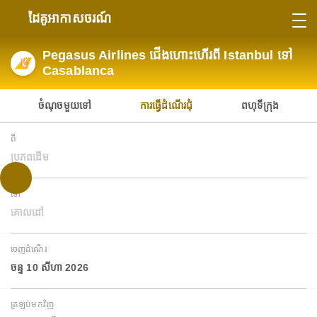
ដៃគូអាកាសចរណ៍
Pegasus Airlines ជើងហោះហើរពី Istanbul ទៅ
Casablanca
ចំណុចមួយទៅ
ការធ្វើដំណើរជុំ
ពហុទីក្រុង
ពី
ប្រភពដើម
ទៅ
គោលដៅ
ចេញដំណើរ
ចន្ទ 10 សីហា 2026
ត្រឡប់មកវិញ