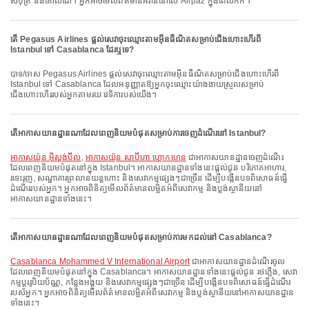
សំបុត្រ និងគោលដៅ។ អ្នកអាចមើលព័ត៌មានអីវ៉ាន់នៅលើ Airpaz ក្នុងពេលកក់។
តើ Pegasus Airlines ផ្តល់សេវាចុះឈ្មោះតាមអ៊ីនធឺណិតសម្រាប់ជើងហោះហើរពី
Istanbul ទៅ Casablanca ដែរឬទេ?
បាទ/ចាស Pegasus Airlines ផ្តល់សេវាចុះឈ្មោះតាមអ៊ីនធឺណិតសម្រាប់ជើងហោះហើរពី
Istanbul ទៅ Casablanca ដែលអនុញ្ញាតឱ្យអ្នកចុះឈ្មោះយ៉ាងងាយស្រួលសម្រាប់
ជើងហោះហើររបស់អ្នកតាមរយៈវេទិការបស់យើង។
តើអាកាសយានដ្ឋានណាដែលពេញនិយមបំផុតសម្រាប់ការចេញដំណើរនៅ Istanbul?
អាកាសយ៉ូន អ៊ីស្តង់ប៊ឺល
,
អាកាសយ៉ូន សាប៊ីហា ហ្គោកហេន
ជាអាកាសយានដ្ឋានចេញដំណើរ
ដែលពេញនិយមបំផុតនៅក្នុង Istanbul។ អាកាសយានដ្ឋានទាំងនេះផ្តល់ជូន បរិភោគអាហារ,
រទេះរុញ, សណ្ឋាគារព្រលានយន្តហោះ និងសេវាកម្មផ្សេងៗជាច្រើន ដើម្បីបង្កើនបទពិសោធន៍ធ្វើ
ដំណើររបស់អ្នក។ អ្នកអាចពិនិត្យមើលព័ត៌មានលម្អិតអំពីសេវាកម្ម និងប្លង់ស្ថានីយនៅ
អាកាសយានដ្ឋានទាំងនេះ។
តើអាកាសយានដ្ឋានណាដែលពេញនិយមបំផុតសម្រាប់ការមកដល់នៅ Casablanca?
Casablanca Mohammed V International Airport
ជាអាកាសយានដ្ឋានដំណើរចូល
ដែលពេញនិយមបំផុតនៅក្នុង Casablanca។ អាកាសយានដ្ឋានទាំងនេះផ្តល់ជូន រថភ្លើង, សេវា
កម្មប្តូររូបិយប័ណ្ណ, កន្លែងអង្គុយ និងសេវាកម្មផ្សេងៗជាច្រើន ដើម្បីបង្កើនបទពិសោធន៍ធ្វើដំណើរ
របស់អ្នក។ អ្នកអាចពិនិត្យមើលព័ត៌មានលម្អិតអំពីសេវាកម្ម និងប្លង់ស្ថានីយនៅអាកាសយានដ្ឋាន
ទាំងនេះ។