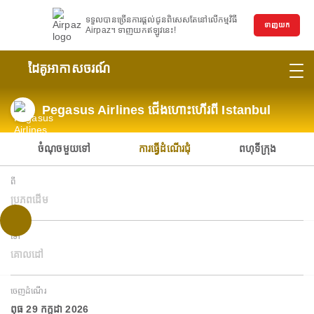
ទទួលបានច្រើនការផ្តល់ជូនពិសេសតែនៅលើកម្មវិធី
ទាញយក
Airpaz។ ទាញយកឥឡូវនេះ!
ដៃគូអាកាសចរណ៍
Pegasus Airlines ជើងហោះហើរពី Istanbul
ចំណុចមួយទៅ
ការធ្វើដំណើរជុំ
ពហុទីក្រុង
ពី
ប្រភពដើម
ទៅ
គោលដៅ
ចេញដំណើរ
ពុធ 29 កក្កដា 2026