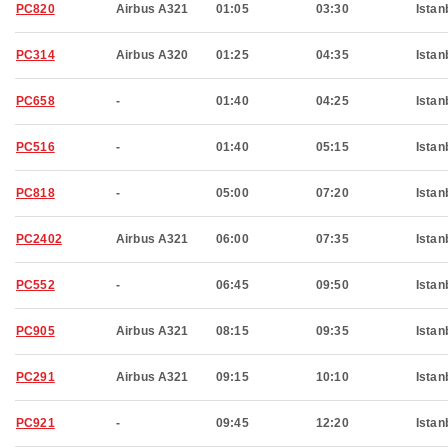
PC820
Airbus A321
01:05
03:30
Istan
PC314
Airbus A320
01:25
04:35
Istan
PC658
-
01:40
04:25
Istan
PC516
-
01:40
05:15
Istan
PC818
-
05:00
07:20
Istan
PC2402
Airbus A321
06:00
07:35
Istan
PC552
-
06:45
09:50
Istan
PC905
Airbus A321
08:15
09:35
Istan
PC291
Airbus A321
09:15
10:10
Istan
PC921
-
09:45
12:20
Istan