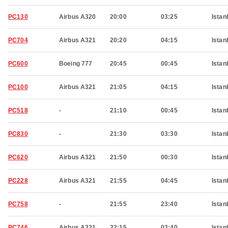
PC130
Airbus A320
20:00
03:25
Istan
PC704
Airbus A321
20:20
04:15
Istan
PC600
Boeing 777
20:45
00:45
Istan
PC100
Airbus A321
21:05
04:15
Istan
PC518
-
21:10
00:45
Istan
PC830
-
21:30
03:30
Istan
PC620
Airbus A321
21:50
00:30
Istan
PC228
Airbus A321
21:55
04:45
Istan
PC758
-
21:55
23:40
Istan
PC746
Airbus A321
22:15
03:40
Istan