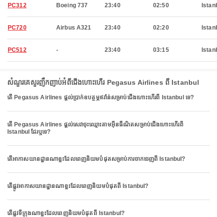
PC312
Boeing 737
23:40
02:50
Istan
PC720
Airbus A321
23:40
02:20
Istan
PC512
-
23:40
03:15
Istan
សំណួរគេសួរញឹកញាប់អំពីជើងហោះហើរ Pegasus Airlines ពី Istanbul
តើ Pegasus Airlines ផ្តល់ប្រាក់ឧបត្ថម្ភឥវ៉ាន់សម្រាប់ជើងហោះហើរពី Istanbul ទេ?
តើ Pegasus Airlines ផ្តល់សេវាចុះឈ្មោះតាមអ៊ីនធឺណិតសម្រាប់ជើងហោះហើរពី
Istanbul ដែរឬទេ?
តើអាកាសយានដ្ឋានណាខ្លះដែលពេញនិយមបំផុតសម្រាប់ការចាកចេញពី Istanbul?
តើផ្លូវអាកាសយានដ្ឋានណាខ្លះដែលពេញនិយមបំផុតពី Istanbul?
តើផ្លូវទីក្រុងណាខ្លះដែលពេញនិយមបំផុតពី Istanbul?