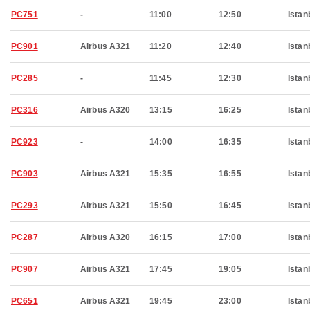
PC751
-
11:00
12:50
Istan
PC901
Airbus A321
11:20
12:40
Istan
PC285
-
11:45
12:30
Istan
PC316
Airbus A320
13:15
16:25
Istan
PC923
-
14:00
16:35
Istan
PC903
Airbus A321
15:35
16:55
Istan
PC293
Airbus A321
15:50
16:45
Istan
PC287
Airbus A320
16:15
17:00
Istan
PC907
Airbus A321
17:45
19:05
Istan
PC651
Airbus A321
19:45
23:00
Istan