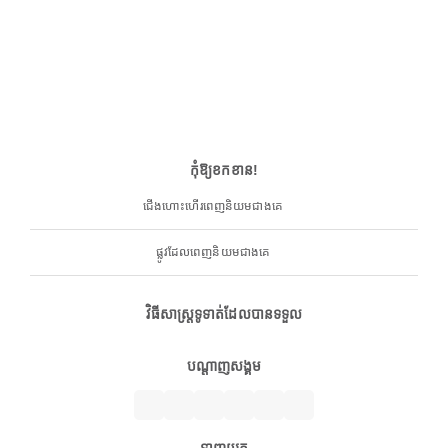
កុំឱ្យខកខាន!
ជើងហោះហើរពេញនិយមជាងគេ
ផ្លូវដែលពេញនិយមជាងគេ
វិធីសាស្ត្រទូទាត់ដែលបានទទួល
បណ្តាញសង្គម