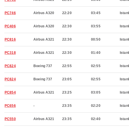
PC746
Airbus A320
22:20
03:45
Istan
PC406
Airbus A320
22:30
03:55
Istan
PC816
Airbus A321
22:30
00:50
Istan
PC318
Airbus A321
22:30
01:40
Istan
PC824
Boeing 737
22:55
02:55
Istan
PC824
Boeing 737
23:05
02:55
Istan
PC854
Airbus A321
23:25
03:05
Istan
PC656
-
23:35
02:20
Istan
PC550
Airbus A321
23:35
02:40
Istan