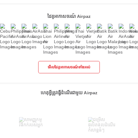
ដៃគូអាកាសចរណ៍ Airpaz
មើលដៃគូអាកាសចរណ៍ទាំងអស់
ហេតុអ្វីត្រូវធ្វើដំណើរជាមួយ Airpaz