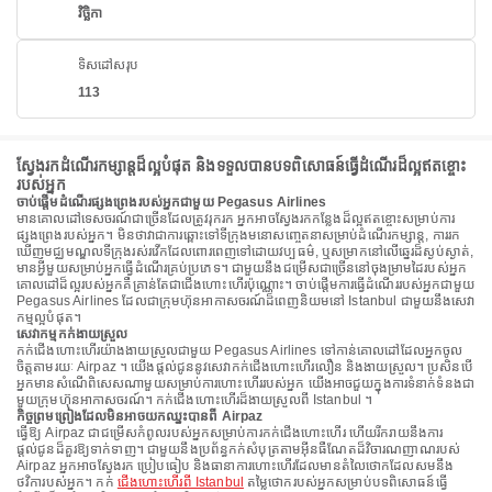
វិច្ឆិកា
ទិសដៅសរុប
113
ស្វែងរកដំណើរកម្សាន្តដ៏ល្អបំផុត និងទទួលបានបទពិសោធន៍ធ្វើដំណើរដ៏ល្អឥតខ្ចោះ
របស់អ្នក
ចាប់ផ្តើមដំណើរផ្សងព្រេងរបស់អ្នកជាមួយ Pegasus Airlines
មានគោលដៅទេសចរណ៍ជាច្រើនដែលត្រូវរុករក អ្នកអាចស្វែងរកកន្លែងដ៏ល្អឥតខ្ចោះសម្រាប់ការ
ផ្សងព្រេងរបស់អ្នក។ មិនថាវាជាការឆ្ពោះទៅទីក្រុងមនោសញ្ចេតនាសម្រាប់ដំណើរកម្សាន្ត, ការរក
ឃើញមជ្ឈមណ្ឌលទីក្រុងរស់រវើកដែលពោរពេញទៅដោយវប្បធម៌, ឬសម្រាកនៅលើឆ្នេរដ៏ស្ងប់ស្ងាត់,
មានអ្វីមួយសម្រាប់អ្នកធ្វើដំណើរគ្រប់ប្រភេទ។ ជាមួយនឹងជម្រើសជាច្រើននៅចុងម្រាមដៃរបស់អ្នក
គោលដៅដ៏ល្អរបស់អ្នកគឺគ្រាន់តែជាជើងហោះហើរប៉ុណ្ណោះ។ ចាប់ផ្តើមការធ្វើដំណើររបស់អ្នកជាមួយ
Pegasus Airlines ដែលជាក្រុមហ៊ុនអាកាសចរណ៍ដ៏ពេញនិយមនៅ Istanbul ជាមួយនឹងសេវា
កម្មល្អបំផុត។
សេវាកម្មកក់ងាយស្រួល
កក់ជើងហោះហើរយ៉ាងងាយស្រួលជាមួយ Pegasus Airlines ទៅកាន់គោលដៅដែលអ្នកចូល
ចិត្តតាមរយៈ Airpaz ។ យើងផ្តល់ជូននូវសេវាកក់ជើងហោះហើរលឿន និងងាយស្រួល។ ប្រសិនបើ
អ្នកមានសំណើពិសេសណាមួយសម្រាប់ការហោះហើររបស់អ្នក យើងអាចជួយក្នុងការទំនាក់ទំនងជា
មួយក្រុមហ៊ុនអាកាសចរណ៍។ កក់ជើងហោះហើរដ៏ងាយស្រួលពី Istanbul ។
កិច្ចព្រមព្រៀងដែលមិនអាចយកឈ្នះបានពី Airpaz
ធ្វើឱ្យ Airpaz ជាជម្រើសកំពូលរបស់អ្នកសម្រាប់ការកក់ជើងហោះហើរ ហើយរីករាយនឹងការ
ផ្តល់ជូនដ៏គួរឱ្យទាក់ទាញ។ ជាមួយនឹងប្រព័ន្ធកក់សំបុត្រតាមអ៊ីនធឺណែតដ៏វិចារណញាណរបស់
Airpaz អ្នកអាចស្វែងរក ប្រៀបធៀប និងធានាការហោះហើរដែលមានតំលៃថោកដែលសមនឹង
ថវិការបស់អ្នក។ កក់
ជើងហោះហើរពី Istanbul
តម្លៃថោករបស់អ្នកសម្រាប់បទពិសោធន៍ធ្វើ