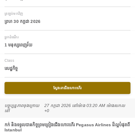
ត្រឡប់មកវិញ
ព្រហ 30 កក្កដា 2026
អ្នកដំណើរ
1 មនុស្សពេញវ័យ
Class
សេដ្ឋកិច្ច
ស្វែងរកជើងហោះហើរ
បច្ចុប្បន្នភាពចុងក្រោយ
27 កក្កដា 2026 នៅ​ម៉ោង 03:20 AM ម៉ោង​សកល
នៅ
+0
កក់ និងទទួលបានកិច្ចព្រមព្រៀងជើងហោះហើរ Pegasus Airlines ដ៏ល្អបំផុតពី
Istanbul