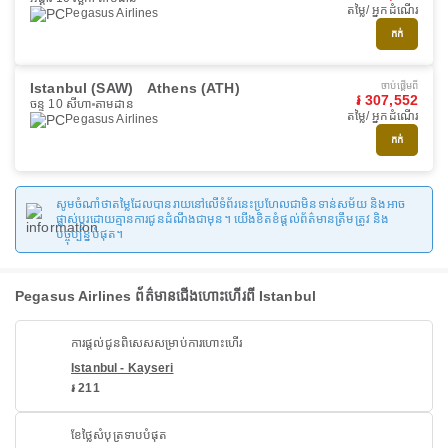
តម្លៃ/ អ្នកដំណើរ
Pegasus Airlines
កក់
Istanbul (SAW)
Athens (ATH)
ចាប់ផ្ដើមពី
៛ 307,552
ចន្ទ 10 សីហា
តាមដាន
តម្លៃ/ អ្នកដំណើរ
Pegasus Airlines
កក់
សូមចំណាំថាតម្លៃដែលបានរាយនៅលើទំព័រនេះប្រហែលជាមិនទាន់សម័យ និងអាច
ផ្លាស់ប្តូរដោយគ្មានការជូនដំណឹងជាមុន។ យើងខិតខំផ្តល់ព័ត៌មានត្រឹមត្រូវ និង
បច្ចុប្បន្នបំផុត។
Pegasus Airlines ព័ត៌មានជើងហោះហើរពី Istanbul
ការផ្តល់ជូនពិសេសសម្រាប់ការហោះហើរ
Istanbul - Kayseri
៛ 211
ខែថ្លៃសំបុត្រទាបបំផុត