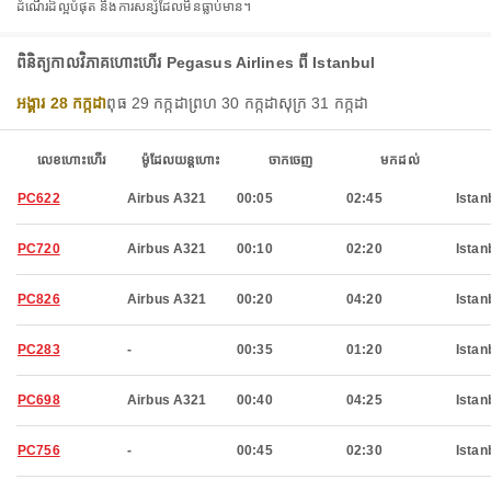
ដំណើរដ៏ល្អបំផុត និងការសន្សំដែលមិនធ្លាប់មាន។
ពិនិត្យកាលវិភាគហោះហើរ Pegasus Airlines ពី Istanbul
អង្គារ 28 កក្កដា
ពុធ 29 កក្កដា
ព្រហ 30 កក្កដា
សុក្រ 31 កក្កដា
លេខហោះហើរ
ម៉ូដែលយន្តហោះ
ចាកចេញ
មកដល់
PC622
Airbus A321
00:05
02:45
Istan
PC720
Airbus A321
00:10
02:20
Istan
PC826
Airbus A321
00:20
04:20
Istan
PC283
-
00:35
01:20
Istan
PC698
Airbus A321
00:40
04:25
Istan
PC756
-
00:45
02:30
Istan