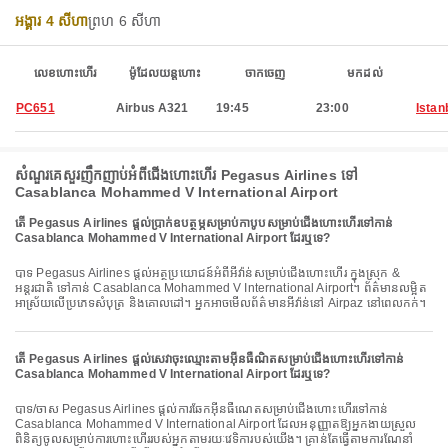
អង្គារ 4 សីហា
ព្រហ 6 សីហា
លេខហោះហើរ
ម៉ូដែលយន្តហោះ
ចាកចេញ
មកដល់
PC651
Airbus A321
19:45
23:00
Istan
សំណួរគេសួរញឹកញាប់អំពីជើងហោះហើរ Pegasus Airlines ទៅ
Casablanca Mohammed V International Airport
តើ Pegasus Airlines ផ្តល់ប្រាក់ឧបត្ថម្ភសម្រាប់កាបូបសម្រាប់ជើងហោះហើរទៅកាន់
Casablanca Mohammed V International Airport ដែរឬទេ?
បាទ Pegasus Airlines ផ្តល់អត្ថប្រយោជន៍អំពីអីវ៉ាន់សម្រាប់ជើងហោះហើរ ក្នុងស្រុក &
អន្តរជាតិ ទៅកាន់ Casablanca Mohammed V International Airport។ ព័ត៌មានលម្អិត
អាស្រ័យលើប្រភេទសំបុត្រ និងគោលដៅ។ អ្នកអាចមើលព័ត៌មានអីវ៉ាន់នៅ Airpaz នៅពេលកក់។
តើ Pegasus Airlines ផ្តល់សេវាចុះឈ្មោះតាមអ៊ីនធឺណិតសម្រាប់ជើងហោះហើរទៅកាន់
Casablanca Mohammed V International Airport ដែរឬទេ?
បាទ/ចាស Pegasus Airlines ផ្តល់ការឆែកអ៊ីនធឺណេតសម្រាប់ជើងហោះហើរទៅកាន់
Casablanca Mohammed V International Airport ដែលអនុញ្ញាតឱ្យអ្នកងាយស្រួល
ពិនិត្យចូលសម្រាប់ការហោះហើររបស់អ្នកតាមរយៈវេទិការបស់យើង។ គ្រាន់តែធ្វើតាមការណែនាំ