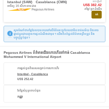
Istanbul (SAW)
Casablanca (CMN)
ចាប់ផ្ដើមពី
US$ 382.42
អាទិត្យ 16 សីហា
តាមដាន
តម្លៃ/ អ្នកដំណើរ
Pegasus Airlines
កក់
សូមចំណាំថាតម្លៃដែលបានរាយនៅលើទំព័រនេះប្រហែលជាមិនទាន់សម័យ និងអាច
ផ្លាស់ប្តូរដោយគ្មានការជូនដំណឹងជាមុន។ យើងខិតខំផ្តល់ព័ត៌មានត្រឹមត្រូវ និង
បច្ចុប្បន្នបំផុត។
Pegasus Airlines ព័ត៌មានជើងហោះហើរទៅកាន់ Casablanca
Mohammed V International Airport
ការផ្តល់ជូនពិសេសសម្រាប់ការហោះហើរ
Istanbul - Casablanca
US$ 252.42
ខែថ្លៃសំបុត្រទាបបំផុត
កញ្ញា