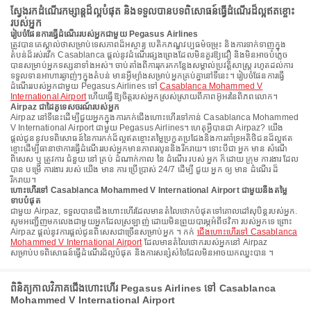
ស្វែងរកដំណើរកម្សាន្តដ៏ល្អបំផុត និងទទួលបានបទពិសោធន៍ធ្វើដំណើរដ៏ល្អឥតខ្ចោះ
របស់អ្នក
រៀបចំផែនការធ្វើដំណើររបស់អ្នកជាមួយ Pegasus Airlines
ត្រូវបានគេស្គាល់ថាសម្រាប់ទេសភាពដ៏អស្ចារ្យ បេតិកភណ្ឌវប្បធម៌ចម្រុះ និងការទាក់ទាញក្នុង
តំបន់ដ៏រស់រវើក Casablanca ផ្តល់នូវដំណើរផ្សងព្រេងដែលមិនគួរឱ្យជឿ និងមិនអាចបំភ្លេច
បានសម្រាប់អ្នកទស្សនាទាំងអស់។ ចាប់តាំងពីការរុករកកន្លែងសម្គាល់ប្រវត្តិសាស្ត្រ រហូតដល់ការ
ទទួលទានអាហារឆ្ងាញ់ៗក្នុងតំបន់ មានអ្វីម្យ៉ាងសម្រាប់អ្នកគ្រប់គ្នានៅទីនេះ។ រៀបចំផែនការធ្វើ
ដំណើររបស់អ្នកជាមួយ Pegasus Airlines ទៅ
Casablanca Mohammed V
International Airport
ហើយធ្វើឱ្យចិត្តរបស់អ្នកស្រស់ស្រាយពីភាពអ៊ូអរនៃពិភពលោក។
Airpaz ជាដៃគូទេសចរណ៍របស់អ្នក
Airpaz នៅទីនេះដើម្បីជួយអ្នកក្នុងការកក់ជើងហោះហើរទៅកាន់ Casablanca Mohammed
V International Airport ជាមួយ Pegasus Airlines។ ហេតុអ្វីបានជា Airpaz? យើង
ផ្តល់ជូននូវបទពិសោធន៍នៃការកក់ដ៏ល្អឥតខ្ចោះតម្លៃប្រកួតប្រជែងនិងការគាំទ្រអតិថិជនដ៏ល្អឥត
ខ្ចោះដើម្បីធានាថាការធ្វើដំណើររបស់អ្នកមានភាពរលូននិងរីករាយ។ ទោះបីជា អ្នក មាន សំណើ
ពិសេស ឬ ត្រូវការ ជំនួយ នៅ គ្រប់ ដំណាក់កាល នៃ ដំណើរ របស់ អ្នក ក៏ដោយ ក្រុម ការងារ ដែល
បាន បម្រើ ការងារ របស់ យើង មាន ការ ប្រើប្រាស់ 24/7 ដើម្បី ជួយ អ្នក ឲ្យ មាន ដំណើរ ដ៏
រីករាយ។
ហោះហើរទៅ Casablanca Mohammed V International Airport ជាមួយនឹងតម្លៃ
ទាបបំផុត
ជាមួយ Airpaz, ទទួលបានជើងហោះហើរដែលមានតំលៃថោកបំផុតទៅគោលដៅសុបិន្តរបស់អ្នក.
សូមអញ្ជើញមកលេងជាមួយអ្នកដែលស្រឡាញ់ ដោយមិនព្រួយបារម្ភអំពីថវិកា របស់អ្នកទេ ព្រោះ
Airpaz ផ្តល់នូវការផ្តល់ជូនពិសេសជាច្រើនសម្រាប់អ្នក ។ កក់
ជើងហោះហើរទៅ Casablanca
Mohammed V International Airport
ដែលមានតំលៃថោករបស់អ្នកនៅ Airpaz
សម្រាប់បទពិសោធន៍ធ្វើដំណើរដ៏ល្អបំផុត និងការសន្សំសំចៃដែលមិនអាចយកឈ្នះបាន ។
ពិនិត្យកាលវិភាគជើងហោះហើរ Pegasus Airlines ទៅ Casablanca
Mohammed V International Airport