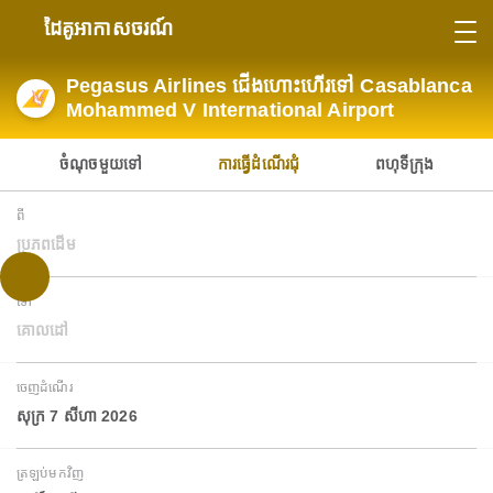
ដៃគូអាកាសចរណ៍
Pegasus Airlines ជើងហោះហើរទៅ Casablanca
Mohammed V International Airport
ចំណុចមួយទៅ
ការធ្វើដំណើរជុំ
ពហុទីក្រុង
ពី
ប្រភពដើម
ទៅ
គោលដៅ
ចេញដំណើរ
សុក្រ 7 សីហា 2026
ត្រឡប់មកវិញ