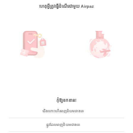
ហេតុអ្វីត្រូវធ្វើដំណើរជាមួយ Airpaz
កុំឱ្យខកខាន!
ជើងហោះហើរពេញនិយមជាងគេ
ផ្លូវដែលពេញនិយមជាងគេ