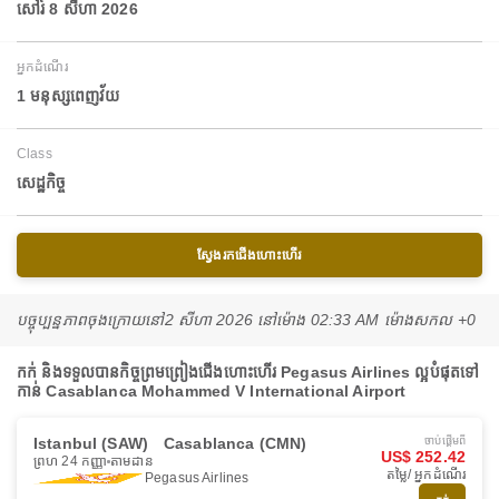
សៅរ៍ 8 សីហា 2026
អ្នកដំណើរ
1 មនុស្សពេញវ័យ
Class
សេដ្ឋកិច្ច
ស្វែងរកជើងហោះហើរ
បច្ចុប្បន្នភាពចុងក្រោយនៅ
2 សីហា 2026 នៅ​ម៉ោង 02:33 AM ម៉ោង​សកល +0
កក់ និងទទួលបានកិច្ចព្រមព្រៀងជើងហោះហើរ Pegasus Airlines ល្អបំផុតទៅ
កាន់ Casablanca Mohammed V International Airport
Istanbul (SAW)
Casablanca (CMN)
ចាប់ផ្ដើមពី
US$ 252.42
ព្រហ 24 កញ្ញា
តាមដាន
តម្លៃ/ អ្នកដំណើរ
Pegasus Airlines