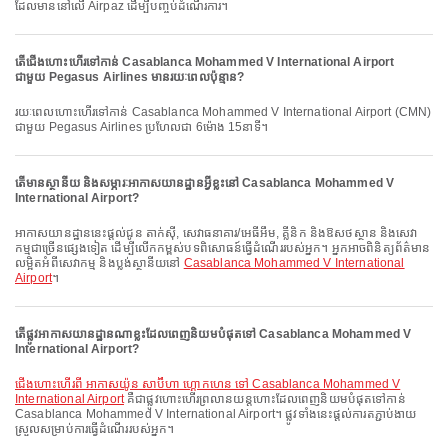
ដែលមាននៅលើ Airpaz ដើម្បីបញ្ចប់ដំណើរការ។
តើជើងហោះហើរទៅកាន់ Casablanca Mohammed V International Airport
ជាមួយ Pegasus Airlines មានរយៈពេលប៉ុន្មាន?
រយៈពេលហោះហើរទៅកាន់ Casablanca Mohammed V International Airport (CMN)
ជាមួយ Pegasus Airlines ប្រហែលជា 6ម៉ោង 15នាទី។
តើមានស្ថានីយ និងសម្ភារៈអាកាសយានដ្ឋានអ្វីខ្លះនៅ Casablanca Mohammed V
International Airport?
អាកាសយានដ្ឋាននេះផ្តល់ជូន តាក់ស៊ី, សេវាធនាគារ/អេធីអឹម, គ្លីនិក និងឱសថស្ថាន និងសេវា
កម្មជាច្រើនផ្សេងទៀត ដើម្បីលើកកម្ពស់បទពិសោធន៍ធ្វើដំណើររបស់អ្នក។ អ្នកអាចពិនិត្យព័ត៌មាន
លម្អិតអំពីសេវាកម្ម និងប្លង់ស្ថានីយនៅ
Casablanca Mohammed V International
Airport
។
តើផ្លូវអាកាសយានដ្ឋានណាខ្លះដែលពេញនិយមបំផុតទៅ Casablanca Mohammed V
International Airport?
ជើងហោះហើរពី អាកាសយ៉ូន សាប៊ីហា ហ្គោកហេន ទៅ Casablanca Mohammed V
International Airport
គឺជាផ្លូវហោះហើរព្រលានយន្តហោះដែលពេញនិយមបំផុតទៅកាន់
Casablanca Mohammed V International Airport។ ផ្លូវទាំងនេះផ្តល់ការតភ្ជាប់ងាយ
ស្រួលសម្រាប់ការធ្វើដំណើររបស់អ្នក។