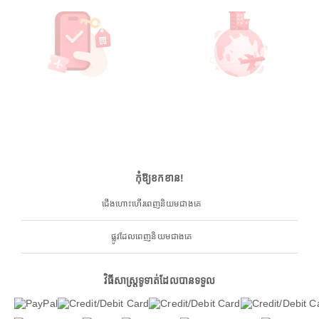
កុំឱ្យខកខាន!
ជើងហោះហើរពេញនិយមជាងគេ
ផ្លូវដែលពេញនិយមជាងគេ
វិធីសាស្ត្រទូទាត់ដែលបានទទួល