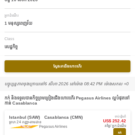
អ្នកដំណើរ
1 មនុស្សពេញវ័យ
Class
សេដ្ឋកិច្ច
ស្វែងរកជើងហោះហើរ
បច្ចុប្បន្នភាពចុងក្រោយនៅ
6 សីហា 2026 នៅ​ម៉ោង 08:42 PM ម៉ោង​សកល +0
កក់ និងទទួលបានកិច្ចព្រមព្រៀងជើងហោះហើរ Pegasus Airlines ល្អបំផុតទៅ
កាន់ Casablanca
Istanbul (SAW)
Casablanca (CMN)
ចាប់ផ្ដើមពី
US$ 252.42
ព្រហ 24 កញ្ញា
តាមដាន
តម្លៃ/ អ្នកដំណើរ
Pegasus Airlines
កក់