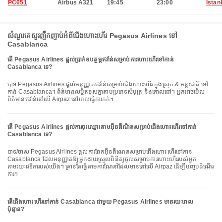
PC651
Airbus A321
19:45
23:00
Istan
សំណួរគេសួរញឹកញាប់អំពីជើងហោះហើរ Pegasus Airlines ទៅ
Casablanca
តើ Pegasus Airlines ផ្តល់ប្រាក់ឧបត្ថម្ភឥវ៉ាន់សម្រាប់ការហោះហើរទៅកាន់
Casablanca ទេ?
បាទ Pegasus Airlines ផ្តល់អនុញ្ញាតឥវ៉ាន់សម្រាប់ជើងហោះហើរ ក្នុងស្រុក & អន្តរជាតិ ទៅ
កាន់ Casablanca។ ព័ត៌មានលម្អិតខុសគ្នាតាមប្រភេទសំបុត្រ និងគោលដៅ។ អ្នកអាចមើល
ព័ត៌មានឥវ៉ាន់នៅលើ Airpaz នៅពេលធ្វើការកក់។
តើ Pegasus Airlines ផ្តល់ការចុះឈ្មោះតាមអ៊ីនធឺណិតសម្រាប់ជើងហោះហើរទៅកាន់
Casablanca ទេ?
បាទ/ចាស Pegasus Airlines ផ្តល់ការឆែកអ៊ីនធឺណេតសម្រាប់ជើងហោះហើរទៅកាន់
Casablanca ដែលអនុញ្ញាតឱ្យអ្នកងាយស្រួលពិនិត្យចូលសម្រាប់ការហោះហើររបស់អ្នក
តាមរយៈវេទិការបស់យើង។ គ្រាន់តែធ្វើតាមការណែនាំដែលមាននៅលើ Airpaz ដើម្បីបញ្ចប់ដំណើរ
ការ។
តើជើងហោះហើរទៅកាន់ Casablanca ជាមួយ Pegasus Airlines មានរយៈពេល
ប៉ុន្មាន?