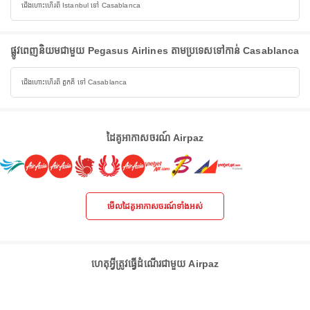
ជើងហោះហើរពី Istanbul ទៅ Casablanca
ផ្លូវពេញនិយមជាមួយ Pegasus Airlines តាមប្រទេសទៅកាន់ Casablanca
ជើងហោះហើរពី តួកគី ទៅ Casablanca
ដៃគូអាកាសចរណ៍ Airpaz
មើលដៃគូអាកាសចរណ៍ទាំងអស់
ហេតុអ្វីត្រូវធ្វើដំណើរជាមួយ Airpaz