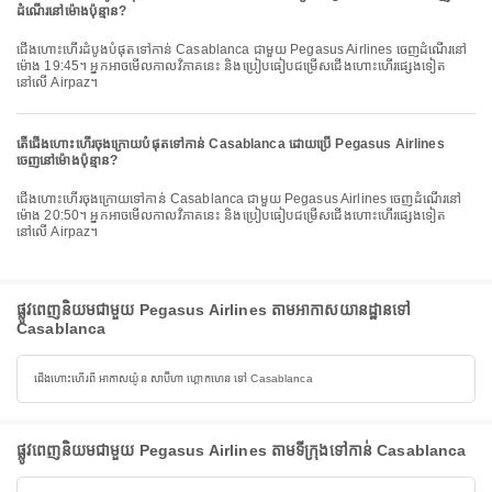
ដំណើរនៅម៉ោងប៉ុន្មាន?
ជើងហោះហើរដំបូងបំផុតទៅកាន់ Casablanca ជាមួយ Pegasus Airlines ចេញដំណើរនៅ
ម៉ោង 19:45។ អ្នកអាចមើលកាលវិភាគនេះ និងប្រៀបធៀបជម្រើសជើងហោះហើរផ្សេងទៀត
នៅលើ Airpaz។
តើជើងហោះហើរចុងក្រោយបំផុតទៅកាន់ Casablanca ដោយប្រើ Pegasus Airlines
ចេញនៅម៉ោងប៉ុន្មាន?
ជើងហោះហើរចុងក្រោយទៅកាន់ Casablanca ជាមួយ Pegasus Airlines ចេញដំណើរនៅ
ម៉ោង 20:50។ អ្នកអាចមើលកាលវិភាគនេះ និងប្រៀបធៀបជម្រើសជើងហោះហើរផ្សេងទៀត
នៅលើ Airpaz។
ផ្លូវពេញនិយមជាមួយ Pegasus Airlines តាមអាកាសយានដ្ឋានទៅ
Casablanca
ជើងហោះហើរពី អាកាសយ៉ូន សាប៊ីហា ហ្គោកហេន ទៅ Casablanca
ផ្លូវពេញនិយមជាមួយ Pegasus Airlines តាមទីក្រុងទៅកាន់ Casablanca