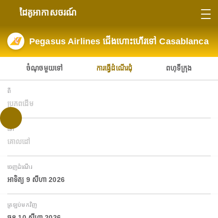
ដៃគូអាកាសចរណ៍
Pegasus Airlines ជើងហោះហើរទៅ Casablanca
ចំណុចមួយទៅ
ការធ្វើដំណើរជុំ
ពហុទីក្រុង
ពី
ប្រភពដើម
ទៅ
គោលដៅ
ចេញដំណើរ
អាទិត្យ 9 សីហា 2026
ត្រឡប់មកវិញ
ចន្ទ 10 សីហា 2026