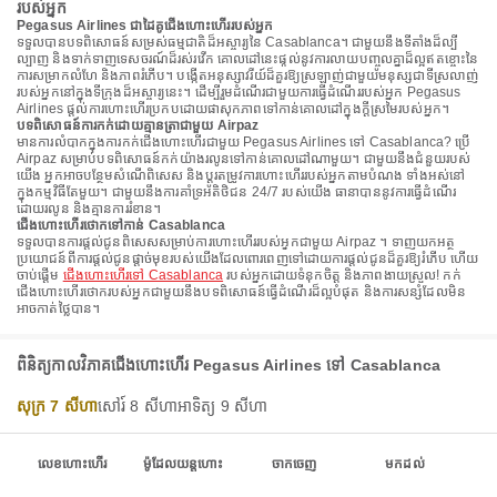
របស់អ្នក
Pegasus Airlines ជាដៃគូជើងហោះហើររបស់អ្នក
ទទួលបានបទពិសោធន៍សម្រស់ធម្មជាតិដ៏អស្ចារ្យនៃ Casablanca។ ជាមួយនឹងទីតាំងដ៏ល្បី
ល្បាញ និងទាក់ទាញទេសចរណ៍ដ៏រស់រវើក គោលដៅនេះផ្តល់នូវការលាយបញ្ចូលគ្នាដ៏ល្អឥតខ្ចោះនៃ
ការសម្រាកលំហែ និងភាពរំភើប។ បង្កើតអនុស្សាវរីយ៍ដ៏គួរឱ្យស្រឡាញ់ជាមួយមនុស្សជាទីស្រលាញ់
របស់អ្នកនៅក្នុងទីក្រុងដ៏អស្ចារ្យនេះ។ ដើម្បីរួមដំណើរជាមួយការធ្វើដំណើររបស់អ្នក Pegasus
Airlines ផ្តល់ការហោះហើរប្រកបដោយផាសុកភាពទៅកាន់គោលដៅក្នុងក្តីស្រមៃរបស់អ្នក។
បទពិសោធន៍ការកក់ដោយគ្មានត្រាជាមួយ Airpaz
មានការលំបាកក្នុងការកក់ជើងហោះហើរជាមួយ Pegasus Airlines ទៅ Casablanca? ប្រើ
Airpaz សម្រាប់បទពិសោធន៍កក់យ៉ាងរលូនទៅកាន់គោលដៅណាមួយ។ ជាមួយនឹងជំនួយរបស់
យើង អ្នកអាចបន្ថែមសំណើពិសេស និងប្ដូរតម្រូវការហោះហើររបស់អ្នកតាមបំណង ទាំងអស់នៅ
ក្នុងកម្មវិធីតែមួយ។ ជាមួយនឹងការគាំទ្រអតិថិជន 24/7 របស់យើង ធានាបាននូវការធ្វើដំណើរ
ដោយរលូន និងគ្មានការរំខាន។
ជើងហោះហើរថោកទៅកាន់ Casablanca
ទទួលបានការផ្តល់ជូនពិសេសសម្រាប់ការហោះហើររបស់អ្នកជាមួយ Airpaz ។ ទាញយកអត្ថ
ប្រយោជន៍ពីការផ្តល់ជូនផ្តាច់មុខរបស់យើងដែលពោរពេញទៅដោយការផ្តល់ជូនដ៏គួរឱ្យរំភើប ហើយ
ចាប់ផ្តើម
ជើងហោះហើរទៅ Casablanca
របស់អ្នកដោយទំនុកចិត្ត និងភាពងាយស្រួល! កក់
ជើងហោះហើរថោករបស់អ្នកជាមួយនឹងបទពិសោធន៍ធ្វើដំណើរដ៏ល្អបំផុត និងការសន្សំដែលមិន
អាចកាត់ថ្លៃបាន។
ពិនិត្យកាលវិភាគជើងហោះហើរ Pegasus Airlines ទៅ Casablanca
សុក្រ 7 សីហា
សៅរ៍ 8 សីហា
អាទិត្យ 9 សីហា
លេខហោះហើរ
ម៉ូដែលយន្តហោះ
ចាកចេញ
មកដល់