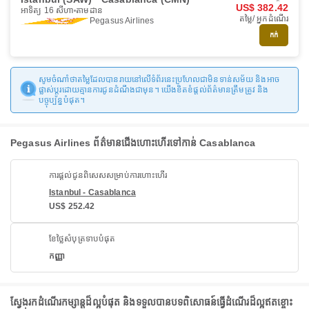
US$ 382.42
អាទិត្យ 16 សីហា
តាមដាន
តម្លៃ/ អ្នកដំណើរ
Pegasus Airlines
កក់
សូមចំណាំថាតម្លៃដែលបានរាយនៅលើទំព័រនេះប្រហែលជាមិនទាន់សម័យ និងអាច
ផ្លាស់ប្តូរដោយគ្មានការជូនដំណឹងជាមុន។ យើងខិតខំផ្តល់ព័ត៌មានត្រឹមត្រូវ និង
បច្ចុប្បន្នបំផុត។
Pegasus Airlines ព័ត៌មានជើងហោះហើរទៅកាន់ Casablanca
ការផ្តល់ជូនពិសេសសម្រាប់ការហោះហើរ
Istanbul - Casablanca
US$ 252.42
ខែថ្លៃសំបុត្រទាបបំផុត
កញ្ញា
ស្វែងរកដំណើរកម្សាន្តដ៏ល្អបំផុត និងទទួលបានបទពិសោធន៍ធ្វើដំណើរដ៏ល្អឥតខ្ចោះ