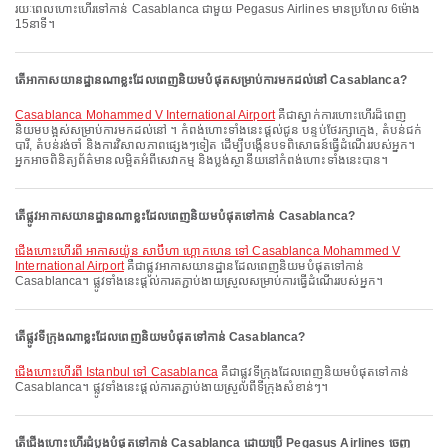
រយៈពេលហោះហើរទៅកាន់ Casablanca ជាមួយ Pegasus Airlines មានប្រហែល 6ម៉ោង
15នាទី។
តើអាកាសយានដ្ឋានណាខ្លះដែលពេញនិយមបំផុតសម្រាប់ការមកដល់នៅ Casablanca?
Casablanca Mohammed V International Airport
គឺជាស្នាក់ការហោះហើរដ៏ពេញ
និយមបង្អស់សម្រាប់ការមកដល់នៅ ។ កំពង់ហោះទាំងនេះផ្តល់ជូន បន្ទប់ថែរក្សាក្មេង, តំបន់ជក់
បារី, តំបន់រង់ចាំ និងការវិសាលភាពផ្សេងៗទៀត ដើម្បីបង្កើនបទពិសោធន៍ធ្វើដំណើររបស់អ្នក។
អ្នកអាចពិនិត្យព័ត៌មានលម្អិតអំពីសេវាកម្ម និងប្លង់ស្ថានីយនៅកំពង់ហោះទាំងនេះបាន។
តើផ្លូវអាកាសយានដ្ឋានណាខ្លះដែលពេញនិយមបំផុតទៅកាន់ Casablanca?
ជើងហោះហើរពី អាកាសយ៉ូន សាប៊ីហា ហ្គោកហេន ទៅ Casablanca Mohammed V
International Airport
គឺជាផ្លូវអាកាសយានដ្ឋានដែលពេញនិយមបំផុតទៅកាន់
Casablanca។ ផ្លូវទាំងនេះផ្តល់ការតភ្ជាប់ងាយស្រួលសម្រាប់ការធ្វើដំណើររបស់អ្នក។
តើផ្លូវទីក្រុងណាខ្លះដែលពេញនិយមបំផុតទៅកាន់ Casablanca?
ជើងហោះហើរពី Istanbul ទៅ Casablanca
គឺជាផ្លូវទីក្រុងដែលពេញនិយមបំផុតទៅកាន់
Casablanca។ ផ្លូវទាំងនេះផ្តល់ការតភ្ជាប់ងាយស្រួលពីទីក្រុងសំខាន់ៗ។
តើជើងហោះហើរដំបូងបំផុតទៅកាន់ Casablanca ដោយប្រើ Pegasus Airlines ចេញ