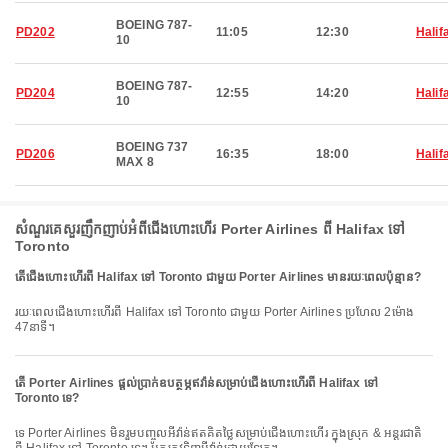
BOEING 787-
PD202
11:05
12:30
Halif
10
BOEING 787-
PD204
12:55
14:20
Halif
10
BOEING 737
PD206
16:35
18:00
Halif
MAX 8
សំណួរគេសួរញឹកញាប់អំពីជើងហោះហើរ Porter Airlines ពី Halifax ទៅ
Toronto
តើជើងហោះហើរពី Halifax ទៅ Toronto ជាមួយ Porter Airlines មានរយៈពេលប៉ុន្មាន?
រយៈពេលជើងហោះហើរពី Halifax ទៅ Toronto ជាមួយ Porter Airlines ប្រហែល 2ម៉ោង
47នាទី។
តើ Porter Airlines ផ្តល់ប្រាក់ឧបត្ថម្ភឥវ៉ាន់សម្រាប់ជើងហោះហើរពី Halifax ទៅ
Toronto ទេ?
ទេ Porter Airlines មិនរួមបញ្ចូលអីវ៉ាន់ឥតគិតថ្លៃសម្រាប់ជើងហោះហើរ ក្នុងស្រុក & អន្តរជាតិ