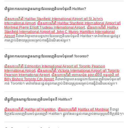
តើផ្លូវអាកាសយានដ្ឋានណាខ្លះដែលពេញនិយមបំផុតពី Halifax?
ជើងហោះហើរពី Halifax Stanfield International Airport ទៅ St John's
International Airport
,
ជើងហោះហើរពី Halifax Stanfield International Airport ទៅ
Montreal Pierre Elliott Trudeau International Airport
,
ជើងហោះហើរពី Halifax
Stanfield International Airport ទៅ John C Munro Hamilton International
Airport
គឺជាមាគ៌ាព្រលានយន្តហោះដែលពេញនិយមបំផុតពី Halifax។ មាគ៌ាទាំងនេះផ្តល់នូវ
ការតភ្ជាប់ដ៏ងាយស្រួលសម្រាប់ការធ្វើដំណើររបស់អ្នក។
តើផ្លូវអាកាសយានដ្ឋានណាខ្លះដែលពេញនិយមបំផុតទៅ Toronto?
ជើងហោះហើរពី Edmonton International Airport ទៅ Toronto Pearson
International Airport
,
ជើងហោះហើរពី Victoria International Airport ទៅ Toronto
Pearson International Airport
,
ជើងហោះហើរពី អាកាសយ៉ូន នួវាកលីបិតី អន្តរជាតិ ទៅ
Billy Bishop Toronto City Airport
គឺជាមាគ៌ាព្រលានយន្តហោះដែលពេញនិយមបំផុតទៅ
កាន់ Toronto។ មាគ៌ាទាំងនេះផ្តល់នូវការតភ្ជាប់ដ៏ងាយស្រួលសម្រាប់ការធ្វើដំណើររបស់អ្នក។
តើផ្លូវទីក្រុងណាខ្លះដែលពេញនិយមបំផុតពី Halifax?
ជើងហោះហើរពី Halifax ទៅ Hamilton
,
ជើងហោះហើរពី Halifax ទៅ Montreal
គឺជាផ្លូវ
ទីក្រុងដែលពេញនិយមបំផុតចេញពី Halifax។ ផ្លូវទាំងនេះផ្តល់ការតភ្ជាប់ងាយស្រួលពីទីក្រុងធំៗ។