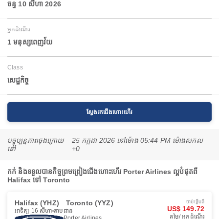
ចន្ទ 10 សីហា 2026
អ្នកដំណើរ
1 មនុស្សពេញវ័យ
Class
សេដ្ឋកិច្ច
ស្វែងរកជើងហោះហើរ
បច្ចុប្បន្នភាពចុងក្រោយ
25 កក្កដា 2026 នៅ​ម៉ោង 05:44 PM ម៉ោង​សកល
នៅ
+0
កក់ និងទទួលបានកិច្ចព្រមព្រៀងជើងហោះហើរ Porter Airlines ល្អបំផុតពី
Halifax ទៅ Toronto
Halifax (YHZ)
Toronto (YYZ)
ចាប់ផ្ដើមពី
US$ 149.72
អាទិត្យ 16 សីហា
តាមដាន
តម្លៃ/ អ្នកដំណើរ
Porter Airlines