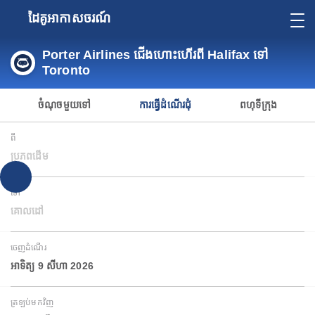
ដៃគូអាកាសចរណ៍
Porter Airlines ជើងហោះហើរពី Halifax ទៅ
Toronto
ចំណុចមួយទៅ
ការធ្វើដំណើរជុំ
ពហុទីក្រុង
ពី
ប្រភពដើម
ទៅ
គោលដៅ
ចេញដំណើរ
អាទិត្យ 9 សីហា 2026
ត្រឡប់មកវិញ