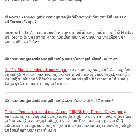
ពី Halifax ទៅ Toronto ទេ។ អ្នកត្រូវទិញអីវ៉ាន់ដោយឡែក។
តើ Porter Airlines ផ្តល់សេវាចុះឈ្មោះតាមអ៊ីនធឺណិតសម្រាប់ជើងហោះហើរពី Halifax
ទៅ Toronto ដែរឬទេ?
បាទ/ចាស Porter Airlines ផ្តល់សេវាចុះឈ្មោះតាមអ៊ីនធឺណិតសម្រាប់ជើងហោះហើរពី Halifax
ទៅ Toronto ដែលអនុញ្ញាតឱ្យអ្នកចុះឈ្មោះយ៉ាងងាយស្រួលសម្រាប់ជើងហោះហើររបស់អ្នក
តាមរយៈវេទិការបស់យើង។
តើអាកាសយានដ្ឋានណាដែលពេញនិយមបំផុតសម្រាប់ការចេញដំណើរនៅ Halifax?
Halifax Stanfield International Airport
ជាអាកាសយានដ្ឋានចេញដំណើរដែលពេញនិយម
បំផុតនៅក្នុង Halifax។ អាកាសយានដ្ឋានទាំងនេះផ្តល់ជូន តាក់ស៊ី និងសេវាកម្មផ្សេងៗជាច្រើន
ដើម្បីបង្កើនបទពិសោធន៍ធ្វើដំណើររបស់អ្នក។ អ្នកអាចពិនិត្យមើលព័ត៌មានលម្អិតអំពីសេវាកម្ម
និងប្លង់ស្ថានីយនៅអាកាសយានដ្ឋានទាំងនេះ។
តើអាកាសយានដ្ឋានណាដែលពេញនិយមបំផុតសម្រាប់ការមកដល់នៅ Toronto?
Toronto Pearson International Airport
,
Billy Bishop Toronto City Airport
ជា
អាកាសយានដ្ឋានដំណើរចូលដែលពេញនិយមបំផុតនៅក្នុង Toronto។ អាកាសយានដ្ឋានទាំងនេះ
ផ្តល់ជូន តាក់ស៊ី, សេវាកម្មប្តូររូបិយប័ណ្ណ, បរិភោគអាហារ និងសេវាកម្មផ្សេងៗជាច្រើន ដើម្បី
បង្កើនបទពិសោធន៍ធ្វើដំណើររបស់អ្នក។ អ្នកអាចពិនិត្យមើលព័ត៌មានលម្អិតអំពីសេវាកម្ម និងប្លង់
ស្ថានីយនៅអាកាសយានដ្ឋានទាំងនេះ។