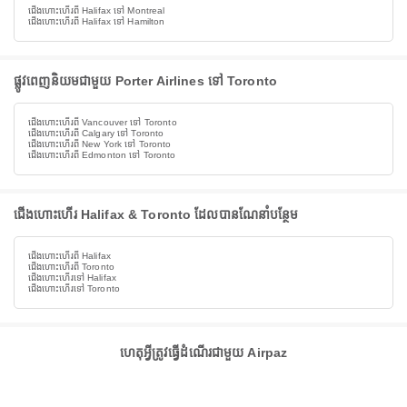
ជើងហោះហើរពី Halifax ទៅ Montreal
ជើងហោះហើរពី Halifax ទៅ Hamilton
ផ្លូវពេញនិយមជាមួយ Porter Airlines ទៅ Toronto
ជើងហោះហើរពី Vancouver ទៅ Toronto
ជើងហោះហើរពី Calgary ទៅ Toronto
ជើងហោះហើរពី New York ទៅ Toronto
ជើងហោះហើរពី Edmonton ទៅ Toronto
ជើងហោះហើរ Halifax & Toronto ដែលបានណែនាំបន្ថែម
ជើងហោះហើរពី Halifax
ជើងហោះហើរពី Toronto
ជើងហោះហើរទៅ Halifax
ជើងហោះហើរទៅ Toronto
ហេតុអ្វីត្រូវធ្វើដំណើរជាមួយ Airpaz