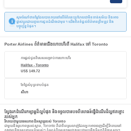
សូមចំណាំថាតម្លៃដែលបានរាយនៅលើទំព័រនេះប្រហែលជាមិនទាន់សម័យ និងអាច
ផ្លាស់ប្តូរដោយគ្មានការជូនដំណឹងជាមុន។ យើងខិតខំផ្តល់ព័ត៌មានត្រឹមត្រូវ និង
បច្ចុប្បន្នបំផុត។
Porter Airlines ព័ត៌មានជើងហោះហើរពី Halifax ទៅ Toronto
ការផ្តល់ជូនពិសេសសម្រាប់ការហោះហើរ
Halifax - Toronto
US$ 149.72
ខែថ្លៃសំបុត្រទាបបំផុត
សីហា
ស្វែងរកដំណើរកម្សាន្តដ៏ល្អបំផុត និងទទួលបានបទពិសោធន៍ធ្វើដំណើរដ៏ល្អឥតខ្ចោះ
របស់អ្នក
រីករាយជាមួយទេសភាពដ៏អស្ចារ្យរបស់ Toronto
ជាមួយនឹងរូបភាពស្រស់ស្អាត, Toronto គឺជាទីគេស្រលាញ់ដែលអ្នកអាចចេញដើម្បីរីករាយនៅ
ក្នុងវាលនិងទស្សនាគមន៍ស្រស់។ កំណត់កិច្ចសន្យារួមជាងនេះជាមួយនឹងមិត្តភក្តិនិងគ្រួសារ។