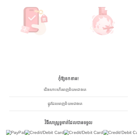
កុំឱ្យខកខាន!
ជើងហោះហើរពេញនិយមជាងគេ
ផ្លូវដែលពេញនិយមជាងគេ
វិធីសាស្ត្រទូទាត់ដែលបានទទួល