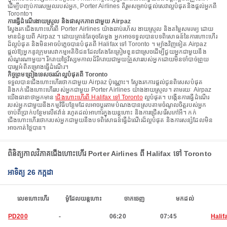
ដើម្បីបញ្ចប់ការសម្រួលរបស់អ្នក, Porter Airlines គឺរួមសម្រាប់ផ្តល់សេវាល្អបំផុតនិងផ្តល់អ្នកពី
Toronto។
ការធ្វើដំណើរងាយស្រួល និងផាសុកភាពជាមួយ Airpaz
ស្វែងរកជើងហោះហើរពី Porter Airlines យ៉ាងឆាប់រហ័ស ងាយស្រួល និងតម្លៃសមរម្យ ដោយ
មានជំនួយពី Airpaz ។ ដោយគ្រាន់តែចុចតែម្តង អ្នកអាចទទួលបានបទពិសោធន៍នៃការហោះហើរ
ដ៏ល្អបំផុត និងមិនអាចបំភ្លេចបានបំផុតពី Halifax ទៅ Toronto ។ ម្យ៉ាងវិញទៀត Airpaz
ផ្តល់ឱ្យអ្នកនូវក្រុមសេវាកម្មអតិថិជនដែលតែងតែត្រៀមខ្លួនជាស្រេចដើម្បីជួយអ្នកជាមួយនឹង
សំណួរណាមួយ។ រីករាយថ្ងៃវិស្សមកាលដ៏រីករាយជាមួយគ្រួសាររបស់អ្នកដោយមិនចាំបាច់ព្រួយ
បារម្ភអំពីគម្រោងធ្វើដំណើរ។
កិច្ចព្រមព្រៀងទេសចរណ៍ល្អបំផុតពី Toronto
ទទួលបានជើងហោះហើរថោកជាមួយ Airpaz ប៉ុណ្ណោះ។ ស្វែងរកការផ្តល់ជូនពិសេសបំផុត
និងកក់ជើងហោះហើររបស់អ្នកជាមួយ Porter Airlines យ៉ាងងាយស្រួល។ តាមរយៈ Airpaz
យើងធានាថាអ្នកមាន
ជើងហោះហើរពី Halifax ទៅ Toronto
ល្អបំផុត។ បង្កើនការធ្វើដំណើរ
របស់អ្នកជាមួយនឹងកម្មវិធីបន្ថែមដែលអាចប្ដូរតាមបំណងបានស្របតាមចំណូលចិត្តរបស់អ្នក
ចាប់ពីប្រាក់បន្ថែមលើឥវ៉ាន់ រហូតដល់អាហារក្នុងយន្តហោះ និងការជ្រើសរើសកៅអី។ កក់
ជើងហោះហើរថោករបស់អ្នកជាមួយនឹងបទពិសោធន៍ធ្វើដំណើរដ៏ល្អបំផុត និងការសន្សំដែលមិន
អាចកាត់ថ្លៃបាន។
ពិនិត្យកាលវិភាគជើងហោះហើរ Porter Airlines ពី Halifax ទៅ Toronto
អាទិត្យ 26 កក្កដា
លេខហោះហើរ
ម៉ូដែលយន្តហោះ
ចាកចេញ
មកដល់
PD200
-
06:20
07:45
Halif