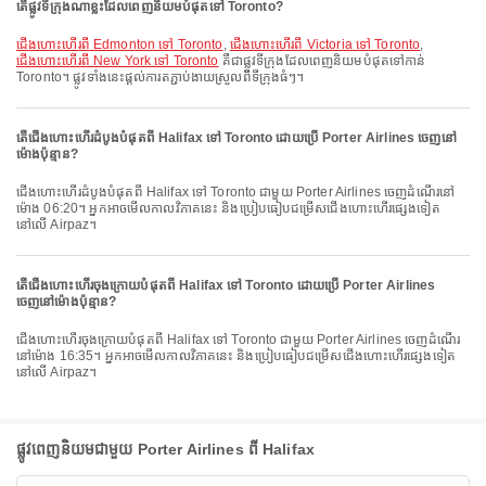
តើផ្លូវទីក្រុងណាខ្លះដែលពេញនិយមបំផុតទៅ Toronto?
ជើងហោះហើរពី Edmonton ទៅ Toronto
,
ជើងហោះហើរពី Victoria ទៅ Toronto
,
ជើងហោះហើរពី New York ទៅ Toronto
គឺជាផ្លូវទីក្រុងដែលពេញនិយមបំផុតទៅកាន់
Toronto។ ផ្លូវទាំងនេះផ្តល់ការតភ្ជាប់ងាយស្រួលពីទីក្រុងធំៗ។
តើជើងហោះហើរដំបូងបំផុតពី Halifax ទៅ Toronto ដោយប្រើ Porter Airlines ចេញនៅ
ម៉ោងប៉ុន្មាន?
ជើងហោះហើរដំបូងបំផុតពី Halifax ទៅ Toronto ជាមួយ Porter Airlines ចេញដំណើរនៅ
ម៉ោង 06:20។ អ្នកអាចមើលកាលវិភាគនេះ និងប្រៀបធៀបជម្រើសជើងហោះហើរផ្សេងទៀត
នៅលើ Airpaz។
តើជើងហោះហើរចុងក្រោយបំផុតពី Halifax ទៅ Toronto ដោយប្រើ Porter Airlines
ចេញនៅម៉ោងប៉ុន្មាន?
ជើងហោះហើរចុងក្រោយបំផុតពី Halifax ទៅ Toronto ជាមួយ Porter Airlines ចេញដំណើរ
នៅម៉ោង 16:35។ អ្នកអាចមើលកាលវិភាគនេះ និងប្រៀបធៀបជម្រើសជើងហោះហើរផ្សេងទៀត
នៅលើ Airpaz។
ផ្លូវពេញនិយមជាមួយ Porter Airlines ពី Halifax