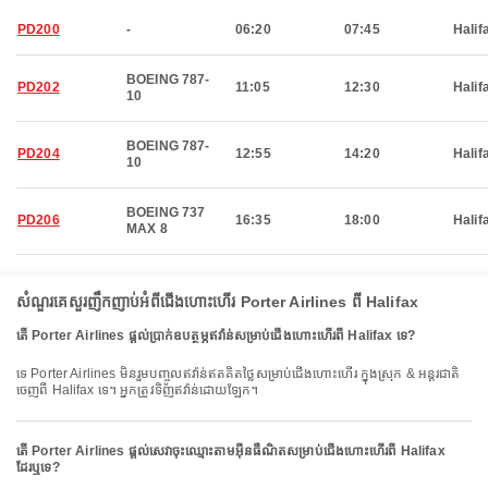
PD200
-
06:20
07:45
Halif
BOEING 787-
PD202
11:05
12:30
Halif
10
BOEING 787-
PD204
12:55
14:20
Halif
10
BOEING 737
PD206
16:35
18:00
Halif
MAX 8
សំណួរគេសួរញឹកញាប់អំពីជើងហោះហើរ Porter Airlines ពី Halifax
តើ Porter Airlines ផ្តល់ប្រាក់ឧបត្ថម្ភឥវ៉ាន់សម្រាប់ជើងហោះហើរពី Halifax ទេ?
ទេ Porter Airlines មិនរួមបញ្ចូលឥវ៉ាន់ឥតគិតថ្លៃសម្រាប់ជើងហោះហើរ ក្នុងស្រុក & អន្តរជាតិ
ចេញពី Halifax ទេ។ អ្នកត្រូវទិញឥវ៉ាន់ដោយឡែក។
តើ Porter Airlines ផ្តល់សេវាចុះឈ្មោះតាមអ៊ីនធឺណិតសម្រាប់ជើងហោះហើរពី Halifax
ដែរឬទេ?