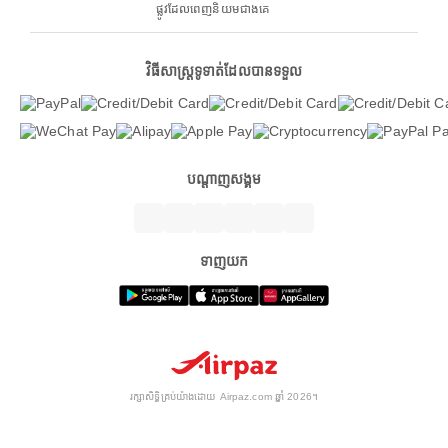
ផ្លូវដែលពេញនិយមជាងគេ
វិធីសាស្ត្រទូទាត់ដែលបានទទួល
បណ្តាញសង្គម
ទាញយក
រក្សាសិទ្ធិគ្រប់យ៉ាងដោយ Airpaz.com ឆ្នាំ 2026។