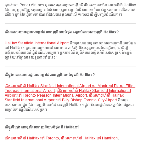
បាទ/ចាស Porter Airlines ផ្តល់សេវាចុះឈ្មោះតាមអ៊ីនធឺណិតសម្រាប់ជើងហោះហើរពី Halifax
ដែលអនុញ្ញាតឱ្យអ្នកចុះឈ្មោះយ៉ាងងាយស្រួលសម្រាប់ជើងហោះហើររបស់អ្នកតាមរយៈវេទិការបស់
យើង។ គ្រាន់តែធ្វើតាមការណែនាំដែលបានផ្តល់នៅលើ Airpaz ដើម្បីបញ្ចប់ដំណើរការ។
តើអាកាសយានដ្ឋានណាខ្លះដែលពេញនិយមបំផុតសម្រាប់ការចាកចេញពី Halifax?
Halifax Stanfield International Airport
គឺជាព្រលានយន្តហោះចាកចេញពេញនិយមបំផុត
នៅ Halifax។ ព្រលានយន្តហោះទាំងនេះមាន តាក់ស៊ី និងអត្ថប្រយោជន៍ជាច្រើនទៀត ដើម្បី
បង្កើនបទពិសោធន៍ធ្វើដំណើររបស់អ្នក។ អ្នកអាចពិនិត្យព័ត៌មានលម្អិតអំពីសេវាសង្វាក់ និងប្លង់
ស្ថានីយនៅព្រលានយន្តហោះទាំងនេះ។
តើផ្លូវអាកាសយានដ្ឋានណាខ្លះដែលពេញនិយមបំផុតពី Halifax?
ជើងហោះហើរពី Halifax Stanfield International Airport ទៅ Montreal Pierre Elliott
Trudeau International Airport
,
ជើងហោះហើរពី Halifax Stanfield International
Airport ទៅ Toronto Pearson International Airport
,
ជើងហោះហើរពី Halifax
Stanfield International Airport ទៅ Billy Bishop Toronto City Airport
គឺជាផ្លូវ
អាកាសយានដ្ឋានដែលពេញនិយមបំផុតចេញពី Halifax។ ផ្លូវទាំងនេះផ្តល់ការតភ្ជាប់ងាយស្រួល
សម្រាប់ការធ្វើដំណើររបស់អ្នក។
តើផ្លូវទីក្រុងណាខ្លះដែលពេញនិយមបំផុតពី Halifax?
ជើងហោះហើរពី Halifax ទៅ Toronto
,
ជើងហោះហើរពី Halifax ទៅ Hamilton
,