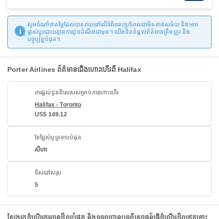
សូមចំណាំថាតម្លៃដែលបានរាយនៅលើទំព័រនេះប្រហែលជាមិនទាន់សម័យ និងអាច
ផ្លាស់ប្តូរដោយគ្មានការជូនដំណឹងជាមុន។ យើងខិតខំផ្តល់ព័ត៌មានត្រឹមត្រូវ និង
បច្ចុប្បន្នបំផុត។
Porter Airlines ព័ត៌មានជើងហោះហើរពី Halifax
ការផ្តល់ជូនពិសេសសម្រាប់ការហោះហើរ
Halifax - Toronto
US$ 149.12
ខែថ្លៃសំបុត្រទាបបំផុត
សីហា
ទិសដៅសរុប
5
ស្វែងរកដំណើរកម្សាន្តដ៏ល្អបំផុត និងទទួលបានបទពិសោធន៍ធ្វើដំណើរដ៏ល្អឥតខ្ចោះ