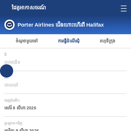
ដៃគូអាកាសចរណ៍
Porter Airlines ជើងហោះហើរពី Halifax
ចំណុចមួយទៅ
ការធ្វើដំណើរជុំ
ពហុទីក្រុង
ពី
ប្រភពដើម
ទៅ
គោលដៅ
ចេញដំណើរ
សៅរ៍ 8 សីហា 2026
ត្រឡប់មកវិញ
អាទិត្យ 9 សីហា 2026