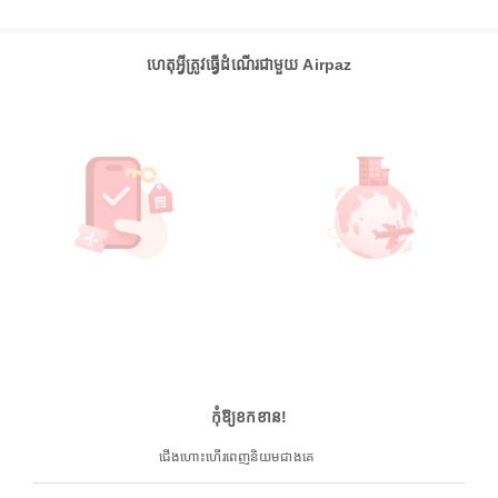
ហេតុអ្វីត្រូវធ្វើដំណើរជាមួយ Airpaz
កុំឱ្យខកខាន!
ជើងហោះហើរពេញនិយមជាងគេ