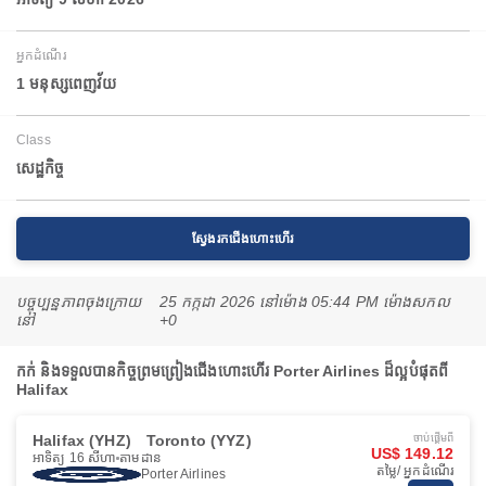
អ្នកដំណើរ
1 មនុស្សពេញវ័យ
Class
សេដ្ឋកិច្ច
ស្វែងរកជើងហោះហើរ
បច្ចុប្បន្នភាពចុងក្រោយ
25 កក្កដា 2026 នៅ​ម៉ោង 05:44 PM ម៉ោង​សកល
នៅ
+0
កក់ និងទទួលបានកិច្ចព្រមព្រៀងជើងហោះហើរ Porter Airlines ដ៏ល្អបំផុតពី
Halifax
Halifax (YHZ)
Toronto (YYZ)
ចាប់ផ្ដើមពី
US$ 149.12
អាទិត្យ 16 សីហា
តាមដាន
តម្លៃ/ អ្នកដំណើរ
Porter Airlines