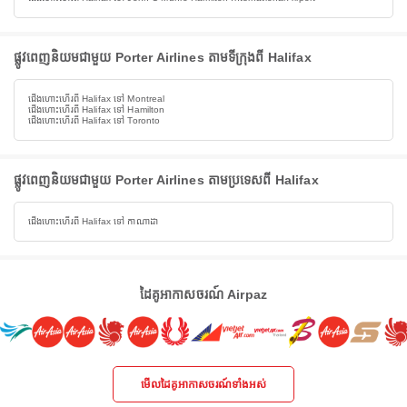
ផ្លូវពេញនិយមជាមួយ Porter Airlines តាមទីក្រុងពី Halifax
ជើងហោះហើរពី Halifax ទៅ Montreal
ជើងហោះហើរពី Halifax ទៅ Hamilton
ជើងហោះហើរពី Halifax ទៅ Toronto
ផ្លូវពេញនិយមជាមួយ Porter Airlines តាមប្រទេសពី Halifax
ជើងហោះហើរពី Halifax ទៅ កាណាដា
ដៃគូអាកាសចរណ៍ Airpaz
មើលដៃគូអាកាសចរណ៍ទាំងអស់