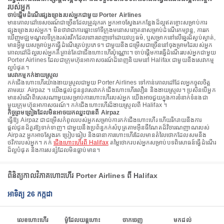
របស់អ្នក
ចាប់ផ្តើមដំណើរផ្សងព្រេងរបស់អ្នកជាមួយ Porter Airlines
មានគោលដៅទេសចរណ៍ជាច្រើនដែលត្រូវរុករក អ្នកអាចស្វែងរកកន្លែងដ៏ល្អឥតខ្ចោះសម្រាប់ការ
ផ្សងព្រេងរបស់អ្នក។ មិនថាវាជាការឆ្ពោះទៅទីក្រុងមនោសញ្ចេតនាសម្រាប់ដំណើរកម្សាន្ត, ការរក
ឃើញមជ្ឈមណ្ឌលទីក្រុងរស់រវើកដែលពោរពេញទៅដោយវប្បធម៌, ឬសម្រាកនៅលើឆ្នេរដ៏ស្ងប់ស្ងាត់,
មានអ្វីមួយសម្រាប់អ្នកធ្វើដំណើរគ្រប់ប្រភេទ។ ជាមួយនឹងជម្រើសជាច្រើននៅចុងម្រាមដៃរបស់អ្នក
គោលដៅដ៏ល្អរបស់អ្នកគឺគ្រាន់តែជាជើងហោះហើរប៉ុណ្ណោះ។ ចាប់ផ្តើមការធ្វើដំណើររបស់អ្នកជាមួយ
Porter Airlines ដែលជាក្រុមហ៊ុនអាកាសចរណ៍ដ៏ពេញនិយមនៅ Halifax ជាមួយនឹងសេវាកម្ម
ល្អបំផុត។
សេវាកម្មកក់ងាយស្រួល
កក់ជើងហោះហើរយ៉ាងងាយស្រួលជាមួយ Porter Airlines ទៅកាន់គោលដៅដែលអ្នកចូលចិត្ត
តាមរយៈ Airpaz ។ យើងផ្តល់ជូននូវសេវាកក់ជើងហោះហើរលឿន និងងាយស្រួល។ ប្រសិនបើអ្នក
មានសំណើពិសេសណាមួយសម្រាប់ការហោះហើររបស់អ្នក យើងអាចជួយក្នុងការទំនាក់ទំនងជា
មួយក្រុមហ៊ុនអាកាសចរណ៍។ កក់ជើងហោះហើរដ៏ងាយស្រួលពី Halifax ។
កិច្ចព្រមព្រៀងដែលមិនអាចយកឈ្នះបានពី Airpaz
ធ្វើឱ្យ Airpaz ជាជម្រើសកំពូលរបស់អ្នកសម្រាប់ការកក់ជើងហោះហើរ ហើយរីករាយនឹងការ
ផ្តល់ជូនដ៏គួរឱ្យទាក់ទាញ។ ជាមួយនឹងប្រព័ន្ធកក់សំបុត្រតាមអ៊ីនធឺណែតដ៏វិចារណញាណរបស់
Airpaz អ្នកអាចស្វែងរក ប្រៀបធៀប និងធានាការហោះហើរដែលមានតំលៃថោកដែលសមនឹង
ថវិការបស់អ្នក។ កក់
ជើងហោះហើរពី Halifax
តម្លៃថោករបស់អ្នកសម្រាប់បទពិសោធន៍ធ្វើដំណើរ
ដ៏ល្អបំផុត និងការសន្សំដែលមិនធ្លាប់មាន។
ពិនិត្យកាលវិភាគហោះហើរ Porter Airlines ពី Halifax
អាទិត្យ 26 កក្កដា
លេខហោះហើរ
ម៉ូដែលយន្តហោះ
ចាកចេញ
មកដល់