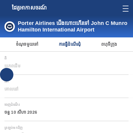
ដៃគូអាកាសចរណ៍
Porter Airlines ជើងហោះហើរទៅ John C Munro
Hamilton International Airport
ចំណុចមួយទៅ
ការធ្វើដំណើរជុំ
ពហុទីក្រុង
ពី
ប្រភពដើម
ទៅ
គោលដៅ
ចេញដំណើរ
ចន្ទ 10 សីហា 2026
ត្រឡប់មកវិញ