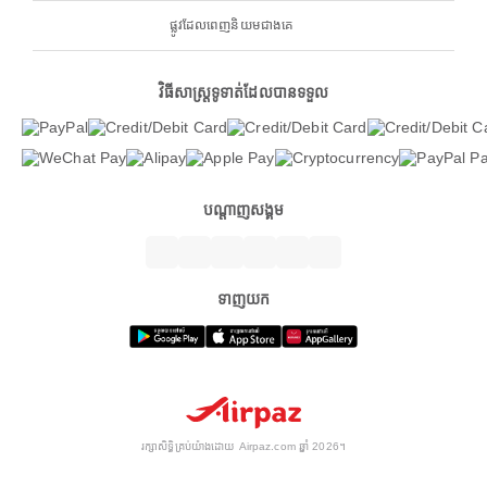
ផ្លូវដែលពេញនិយមជាងគេ
វិធីសាស្ត្រទូទាត់ដែលបានទទួល
បណ្តាញសង្គម
ទាញយក
រក្សាសិទ្ធិគ្រប់យ៉ាងដោយ Airpaz.com ឆ្នាំ 2026។