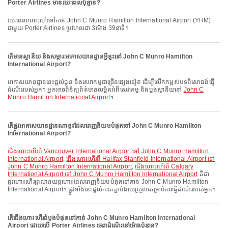
Porter Airlines មានរយៈពេលប៉ុន្មាន?
រយៈពេលហោះហើរទៅកាន់ John C Munro Hamilton International Airport (YHM)
ជាមួយ Porter Airlines ប្រហែលជា 3ម៉ោង 39នាទី។
តើមានស្ថានីយ និងសម្ភារៈអាកាសយានដ្ឋានអ្វីខ្លះនៅ John C Munro Hamilton
International Airport?
អាកាសយានដ្ឋាននេះផ្តល់ជូន និងសេវាកម្មជាច្រើនផ្សេងទៀត ដើម្បីលើកកម្ពស់បទពិសោធន៍ធ្វើ
ដំណើររបស់អ្នក។ អ្នកអាចពិនិត្យព័ត៌មានលម្អិតអំពីសេវាកម្ម និងប្លង់ស្ថានីយនៅ
John C
Munro Hamilton International Airport
។
តើផ្លូវអាកាសយានដ្ឋានណាខ្លះដែលពេញនិយមបំផុតទៅ John C Munro Hamilton
International Airport?
ជើងហោះហើរពី Vancouver International Airport ទៅ John C Munro Hamilton
International Airport
,
ជើងហោះហើរពី Halifax Stanfield International Airport ទៅ
John C Munro Hamilton International Airport
,
ជើងហោះហើរពី Calgary
International Airport ទៅ John C Munro Hamilton International Airport
គឺជា
ផ្លូវហោះហើរព្រលានយន្តហោះដែលពេញនិយមបំផុតទៅកាន់ John C Munro Hamilton
International Airport។ ផ្លូវទាំងនេះផ្តល់ការតភ្ជាប់ងាយស្រួលសម្រាប់ការធ្វើដំណើររបស់អ្នក។
តើជើងហោះហើរដំបូងបំផុតទៅកាន់ John C Munro Hamilton International
Airport ដោយប្រើ Porter Airlines ចេញដំណើរនៅម៉ោងប៉ុន្មាន?