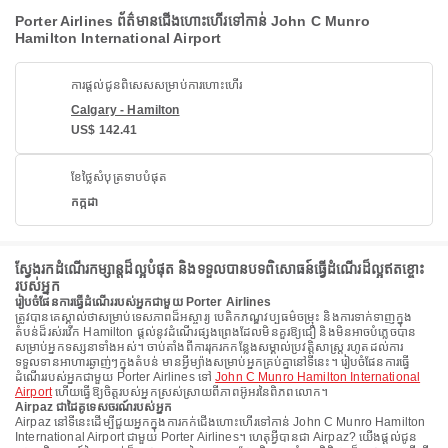
Porter Airlines ព័ត៌មានជើងហោះហើរទៅកាន់ John C Munro
Hamilton International Airport
ការផ្តល់ជូនពិសេសសម្រាប់ការហោះហើរ
Calgary - Hamilton
US$ 142.41
ខែថ្លៃសំបុត្រទាបបំផុត
កក្កដា
ស្វែងរកដំណើរកម្សាន្តដ៏ល្អបំផុត និងទទួលបានបទពិសោធន៍ធ្វើដំណើរដ៏ល្អឥតខ្ចោះ
របស់អ្នក
រៀបចំផែនការធ្វើដំណើររបស់អ្នកជាមួយ Porter Airlines
ត្រូវបានគេស្គាល់ថាសម្រាប់ទេសភាពដ៏អស្ចារ្យ បេតិកភណ្ឌវប្បធម៌ចម្រុះ និងការទាក់ទាញក្នុង
តំបន់ដ៏រស់រវើក Hamilton ផ្តល់នូវដំណើរផ្សងព្រេងដែលមិនគួរឱ្យជឿ និងមិនអាចបំភ្លេចបាន
សម្រាប់អ្នកទស្សនាទាំងអស់។ ចាប់តាំងពីការរុករកកន្លែងសម្គាល់ប្រវត្តិសាស្ត្រ រហូតដល់ការ
ទទួលទានអាហារឆ្ងាញ់ៗក្នុងតំបន់ មានអ្វីម្យ៉ាងសម្រាប់អ្នកគ្រប់គ្នានៅទីនេះ។ រៀបចំផែនការធ្វើ
ដំណើររបស់អ្នកជាមួយ Porter Airlines ទៅ
John C Munro Hamilton International
Airport
ហើយធ្វើឱ្យចិត្តរបស់អ្នកស្រស់ស្រាយពីភាពអ៊ូអរនៃពិភពលោក។
Airpaz ជាដៃគូទេសចរណ៍របស់អ្នក
Airpaz នៅទីនេះដើម្បីជួយអ្នកក្នុងការកក់ជើងហោះហើរទៅកាន់ John C Munro Hamilton
International Airport ជាមួយ Porter Airlines។ ហេតុអ្វីបានជា Airpaz? យើងផ្តល់ជូន