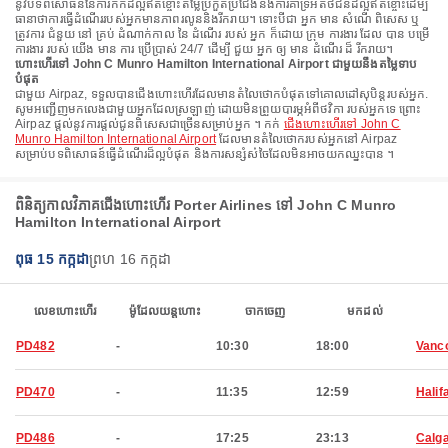
នូវបទពិសោធន៍នៃការកក់ដ៏ល្អឥតខ្ចោះតម្លៃប្រកួតប្រជែងនិងការគាំទ្រអតិថិជនដ៏ល្អឥតខ្ចោះដើម្បី
ធានាថាការធ្វើដំណើររបស់អ្នកមានភាពរលូននិងរីករាយ។ ទោះបីជា អ្នក មាន សំណើ ពិសេស ឬ
ត្រូវការ ជំនួយ នៅ គ្រប់ ដំណាក់កាល នៃ ដំណើរ របស់ អ្នក ក៏ដោយ ក្រុម ការងារ ដែល បាន បម្រើ
ការងារ របស់ យើង មាន ការ ប្រើប្រាស់ 24/7 ដើម្បី ជួយ អ្នក ឲ្យ មាន ដំណើរ ដ៏ រីករាយ។
ហោះហើរទៅ John C Munro Hamilton International Airport ជាមួយនឹងតម្លៃទាប
បំផុត
ជាមួយ Airpaz, ទទួលបានជើងហោះហើរដែលមានតំលៃថោកបំផុតទៅគោលដៅសុបិន្តរបស់អ្នក.
សូមអញ្ជើញមកលេងជាមួយអ្នកដែលស្រឡាញ់ ដោយមិនព្រួយបារម្ភអំពីថវិកា របស់អ្នកទេ ព្រោះ
Airpaz ផ្តល់នូវការផ្តល់ជូនពិសេសជាច្រើនសម្រាប់អ្នក ។ កក់
ជើងហោះហើរទៅ John C
Munro Hamilton International Airport
ដែលមានតំលៃថោករបស់អ្នកនៅ Airpaz
សម្រាប់បទពិសោធន៍ធ្វើដំណើរដ៏ល្អបំផុត និងការសន្សំសំចៃដែលមិនអាចយកឈ្នះបាន ។
ពិនិត្យកាលវិភាគជើងហោះហើរ Porter Airlines ទៅ John C Munro
Hamilton International Airport
ពុធ 15 កក្កដា
ព្រហ 16 កក្កដា
លេខហោះហើរ
ម៉ូដែលយន្តហោះ
ចាកចេញ
មកដល់
PD482
-
10:30
18:00
Vanc
PD470
-
11:35
12:59
Halif
PD486
-
17:25
23:13
Calg