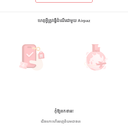
ហេតុអ្វីត្រូវធ្វើដំណើរជាមួយ Airpaz
កុំឱ្យខកខាន!
ជើងហោះហើរពេញនិយមជាងគេ