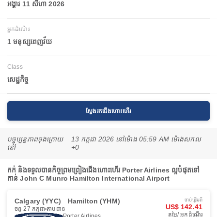
អង្គារ 11 សីហា 2026
អ្នកដំណើរ
1 មនុស្សពេញវ័យ
Class
សេដ្ឋកិច្ច
ស្វែងរកជើងហោះហើរ
បច្ចុប្បន្នភាពចុងក្រោយ
13 កក្កដា 2026 នៅ​ម៉ោង 05:59 AM ម៉ោង​សកល
នៅ
+0
កក់ និងទទួលបានកិច្ចព្រមព្រៀងជើងហោះហើរ Porter Airlines ល្អបំផុតទៅ
កាន់ John C Munro Hamilton International Airport
Calgary (YYC)
Hamilton (YHM)
ចាប់ផ្ដើមពី
US$ 142.41
ចន្ទ 27 កក្កដា
តាមដាន
តម្លៃ/ អ្នកដំណើរ
Porter Airlines