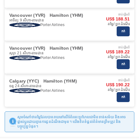
Vancouver (YVR)
Hamilton (YHM)
ចាប់ផ្ដើមពី
US$ 188.51
អាទិត្យ 9 សីហា
តាមដាន
តម្លៃ/ អ្នកដំណើរ
Porter Airlines
កក់
Vancouver (YVR)
Hamilton (YHM)
ចាប់ផ្ដើមពី
US$ 189.22
សុក្រ 21 សីហា
តាមដាន
តម្លៃ/ អ្នកដំណើរ
Porter Airlines
កក់
Calgary (YYC)
Hamilton (YHM)
ចាប់ផ្ដើមពី
US$ 190.22
ចន្ទ 24 សីហា
តាមដាន
តម្លៃ/ អ្នកដំណើរ
Porter Airlines
កក់
សូមចំណាំថាតម្លៃដែលបានរាយនៅលើទំព័រនេះប្រហែលជាមិនទាន់សម័យ និងអាច
ផ្លាស់ប្តូរដោយគ្មានការជូនដំណឹងជាមុន។ យើងខិតខំផ្តល់ព័ត៌មានត្រឹមត្រូវ និង
បច្ចុប្បន្នបំផុត។