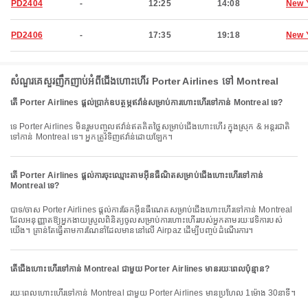
PD2404
-
12:25
14:08
New 
PD2406
-
17:35
19:18
New 
សំណួរគេសួរញឹកញាប់អំពីជើងហោះហើរ Porter Airlines ទៅ Montreal
តើ Porter Airlines ផ្តល់ប្រាក់ឧបត្ថម្ភឥវ៉ាន់សម្រាប់ការហោះហើរទៅកាន់ Montreal ទេ?
ទេ Porter Airlines មិនរួមបញ្ចូលឥវ៉ាន់ឥតគិតថ្លៃសម្រាប់ជើងហោះហើរ ក្នុងស្រុក & អន្តរជាតិ
ទៅកាន់ Montreal ទេ។ អ្នកត្រូវទិញឥវ៉ាន់ដោយឡែក។
តើ Porter Airlines ផ្តល់ការចុះឈ្មោះតាមអ៊ីនធឺណិតសម្រាប់ជើងហោះហើរទៅកាន់
Montreal ទេ?
បាទ/ចាស Porter Airlines ផ្តល់ការឆែកអ៊ីនធឺណេតសម្រាប់ជើងហោះហើរទៅកាន់ Montreal
ដែលអនុញ្ញាតឱ្យអ្នកងាយស្រួលពិនិត្យចូលសម្រាប់ការហោះហើររបស់អ្នកតាមរយៈវេទិការបស់
យើង។ គ្រាន់តែធ្វើតាមការណែនាំដែលមាននៅលើ Airpaz ដើម្បីបញ្ចប់ដំណើរការ។
តើជើងហោះហើរទៅកាន់ Montreal ជាមួយ Porter Airlines មានរយៈពេលប៉ុន្មាន?
រយៈពេលហោះហើរទៅកាន់ Montreal ជាមួយ Porter Airlines មានប្រហែល 1ម៉ោង 30នាទី។