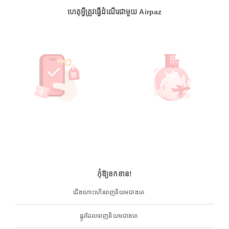
ហេតុអ្វីត្រូវធ្វើដំណើរជាមួយ Airpaz
កុំឱ្យខកខាន!
ជើងហោះហើរពេញនិយមជាងគេ
ផ្លូវដែលពេញនិយមជាងគេ