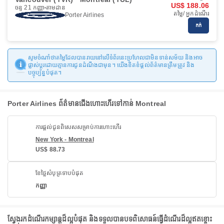
US$ 188.06
ចន្ទ 21 កញ្ញា
តាមដាន
តម្លៃ/ អ្នកដំណើរ
Porter Airlines
កក់
សូមចំណាំថាតម្លៃដែលបានរាយនៅលើទំព័រនេះប្រហែលជាមិនទាន់សម័យ និងអាច
ផ្លាស់ប្តូរដោយគ្មានការជូនដំណឹងជាមុន។ យើងខិតខំផ្តល់ព័ត៌មានត្រឹមត្រូវ និង
បច្ចុប្បន្នបំផុត។
Porter Airlines ព័ត៌មានជើងហោះហើរទៅកាន់ Montreal
ការផ្តល់ជូនពិសេសសម្រាប់ការហោះហើរ
New York - Montreal
US$ 88.73
ខែថ្លៃសំបុត្រទាបបំផុត
កញ្ញា
ស្វែងរកដំណើរកម្សាន្តដ៏ល្អបំផុត និងទទួលបានបទពិសោធន៍ធ្វើដំណើរដ៏ល្អឥតខ្ចោះ