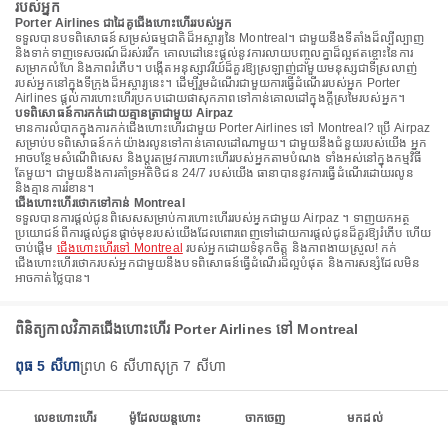
របស់អ្នក
Porter Airlines ជាដៃគូជើងហោះហើររបស់អ្នក
ទទួលបានបទពិសោធន៍សម្រស់ធម្មជាតិដ៏អស្ចារ្យនៃ Montreal។ ជាមួយនឹងទីតាំងដ៏ល្បីល្បាញ
និងទាក់ទាញទេសចរណ៍ដ៏រស់រវើក គោលដៅនេះផ្តល់នូវការលាយបញ្ចូលគ្នាដ៏ល្អឥតខ្ចោះនៃការ
សម្រាកលំហែ និងភាពរំភើប។ បង្កើតអនុស្សាវរីយ៍ដ៏គួរឱ្យស្រឡាញ់ជាមួយមនុស្សជាទីស្រលាញ់
របស់អ្នកនៅក្នុងទីក្រុងដ៏អស្ចារ្យនេះ។ ដើម្បីរួមដំណើរជាមួយការធ្វើដំណើររបស់អ្នក Porter
Airlines ផ្តល់ការហោះហើរប្រកបដោយផាសុកភាពទៅកាន់គោលដៅក្នុងក្តីស្រមៃរបស់អ្នក។
បទពិសោធន៍ការកក់ដោយគ្មានត្រាជាមួយ Airpaz
មានការលំបាកក្នុងការកក់ជើងហោះហើរជាមួយ Porter Airlines ទៅ Montreal? ប្រើ Airpaz
សម្រាប់បទពិសោធន៍កក់យ៉ាងរលូនទៅកាន់គោលដៅណាមួយ។ ជាមួយនឹងជំនួយរបស់យើង អ្នក
អាចបន្ថែមសំណើពិសេស និងប្ដូរតម្រូវការហោះហើររបស់អ្នកតាមបំណង ទាំងអស់នៅក្នុងកម្មវិធី
តែមួយ។ ជាមួយនឹងការគាំទ្រអតិថិជន 24/7 របស់យើង ធានាបាននូវការធ្វើដំណើរដោយរលូន
និងគ្មានការរំខាន។
ជើងហោះហើរថោកទៅកាន់ Montreal
ទទួលបានការផ្តល់ជូនពិសេសសម្រាប់ការហោះហើររបស់អ្នកជាមួយ Airpaz ។ ទាញយកអត្ថ
ប្រយោជន៍ពីការផ្តល់ជូនផ្តាច់មុខរបស់យើងដែលពោរពេញទៅដោយការផ្តល់ជូនដ៏គួរឱ្យរំភើប ហើយ
ចាប់ផ្តើម
ជើងហោះហើរទៅ Montreal
របស់អ្នកដោយទំនុកចិត្ត និងភាពងាយស្រួល! កក់
ជើងហោះហើរថោករបស់អ្នកជាមួយនឹងបទពិសោធន៍ធ្វើដំណើរដ៏ល្អបំផុត និងការសន្សំដែលមិន
អាចកាត់ថ្លៃបាន។
ពិនិត្យកាលវិភាគជើងហោះហើរ Porter Airlines ទៅ Montreal
ពុធ 5 សីហា
ព្រហ 6 សីហា
សុក្រ 7 សីហា
លេខហោះហើរ
ម៉ូដែលយន្តហោះ
ចាកចេញ
មកដល់