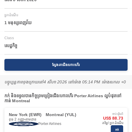
អ្នកដំណើរ
1 មនុស្សពេញវ័យ
Class
សេដ្ឋកិច្ច
ស្វែងរកជើងហោះហើរ
បច្ចុប្បន្នភាពចុងក្រោយនៅ
4 សីហា 2026 នៅ​ម៉ោង 05:14 PM ម៉ោង​សកល +0
កក់ និងទទួលបានកិច្ចព្រមព្រៀងជើងហោះហើរ Porter Airlines ល្អបំផុតទៅ
កាន់ Montreal
New York (EWR)
Montreal (YUL)
ចាប់ផ្ដើមពី
US$ 88.73
ពុធ 2 កញ្ញា
តាមដាន
តម្លៃ/ អ្នកដំណើរ
Porter Airlines
កក់