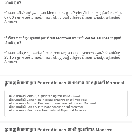
ម៉ោងប៉ុន្មាន?
ជើងហោះហើរដំបូងបំផុតទៅកាន់ Montreal ជាមួយ Porter Airlines ចេញដំណើរនៅម៉ោង
07:00។ អ្នកអាចមើលកាលវិភាគនេះ និងប្រៀបធៀបជម្រើសជើងហោះហើរផ្សេងទៀតនៅលើ
Airpaz។
តើជើងហោះហើរចុងក្រោយបំផុតទៅកាន់ Montreal ដោយប្រើ Porter Airlines ចេញនៅ
ម៉ោងប៉ុន្មាន?
ជើងហោះហើរចុងក្រោយទៅកាន់ Montreal ជាមួយ Porter Airlines ចេញដំណើរនៅម៉ោង
23:15។ អ្នកអាចមើលកាលវិភាគនេះ និងប្រៀបធៀបជម្រើសជើងហោះហើរផ្សេងទៀតនៅលើ
Airpaz។
ផ្លូវពេញនិយមជាមួយ Porter Airlines តាមអាកាសយានដ្ឋានទៅ Montreal
ជើងហោះហើរពី អាកាសយ៉ូន នួវាកលីបិតី អន្តរជាតិ ទៅ Montreal
ជើងហោះហើរពី Edmonton International Airport ទៅ Montreal
ជើងហោះហើរពី Toronto Pearson International Airport ទៅ Montreal
ជើងហោះហើរពី Calgary International Airport ទៅ Montreal
ជើងហោះហើរពី Vancouver International Airport ទៅ Montreal
ផ្លូវពេញនិយមជាមួយ Porter Airlines តាមទីក្រុងទៅកាន់ Montreal