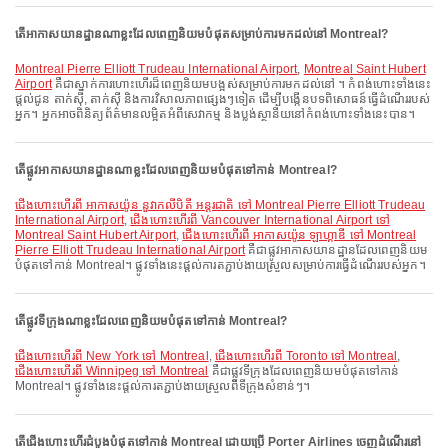
តើអាកាសយានដ្ឋានណាខ្លះដែលពេញនិយមបំផុតសម្រាប់ការមកដល់នៅ Montreal?
Montreal Pierre Elliott Trudeau International Airport
,
Montreal Saint Hubert
Airport
គឺជាស្នាក់ការហោះហើរដ៏ពេញនិយមបង្អស់សម្រាប់ការមកដល់នៅ ។ កំពង់ហោះទាំងនេះ
ផ្តល់ជូន តាក់ស៊ី, តាក់ស៊ី និងការវិសាលភាពផ្សេងៗទៀត ដើម្បីបង្កើនបទពិសោធន៍ធ្វើដំណើររបស់
អ្នក។ អ្នកអាចពិនិត្យព័ត៌មានលម្អិតអំពីសេវាកម្ម និងប្លង់ស្ថានីយនៅកំពង់ហោះទាំងនេះបាន។
តើផ្លូវអាកាសយានដ្ឋានណាខ្លះដែលពេញនិយមបំផុតទៅកាន់ Montreal?
ជើងហោះហើរពី អាកាសយ៉ូន នួវាកលីបិតី អន្តរជាតិ ទៅ Montreal Pierre Elliott Trudeau
International Airport
,
ជើងហោះហើរពី Vancouver International Airport ទៅ
Montreal Saint Hubert Airport
,
ជើងហោះហើរពី អាកាសយ៉ូន ឡាហ្គាឌី ទៅ Montreal
Pierre Elliott Trudeau International Airport
គឺជាផ្លូវអាកាសយានដ្ឋានដែលពេញនិយម
បំផុតទៅកាន់ Montreal។ ផ្លូវទាំងនេះផ្តល់ការតភ្ជាប់ងាយស្រួលសម្រាប់ការធ្វើដំណើររបស់អ្នក។
តើផ្លូវទីក្រុងណាខ្លះដែលពេញនិយមបំផុតទៅកាន់ Montreal?
ជើងហោះហើរពី New York ទៅ Montreal
,
ជើងហោះហើរពី Toronto ទៅ Montreal
,
ជើងហោះហើរពី Winnipeg ទៅ Montreal
គឺជាផ្លូវទីក្រុងដែលពេញនិយមបំផុតទៅកាន់
Montreal។ ផ្លូវទាំងនេះផ្តល់ការតភ្ជាប់ងាយស្រួលពីទីក្រុងសំខាន់ៗ។
តើជើងហោះហើរដំបូងបំផុតទៅកាន់ Montreal ដោយប្រើ Porter Airlines ចេញដំណើរនៅ