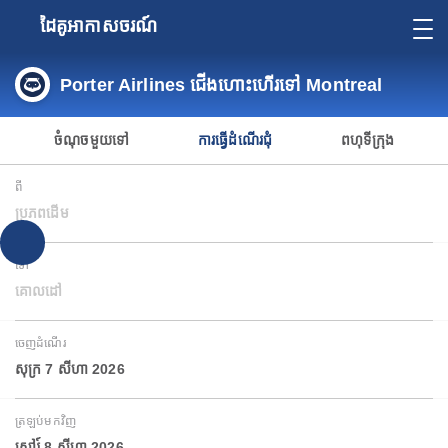
ដៃគូអាកាសចរណ៍
Porter Airlines ជើងហោះហើរទៅ Montreal
ចំណុចមួយទៅ
ការធ្វើដំណើរជុំ
ពហុទីក្រុង
ពី
ប្រភពដើម
ទៅ
គោលដៅ
ចេញដំណើរ
សុក្រ 7 សីហា 2026
ត្រឡប់មកវិញ
សៅរ៍ 8 សីហា 2026