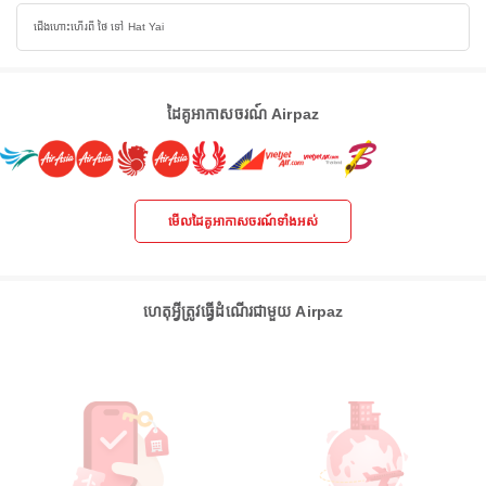
ជើងហោះហើរពី ថៃ ទៅ Hat Yai
ដៃគូអាកាសចរណ៍ Airpaz
មើលដៃគូអាកាសចរណ៍ទាំងអស់
ហេតុអ្វីត្រូវធ្វើដំណើរជាមួយ Airpaz