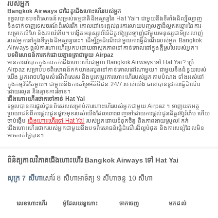
របស់អ្នក
Bangkok Airways ជាដៃគូជើងហោះហើររបស់អ្នក
ទទួលបានបទពិសោធន៍សម្រស់ធម្មជាតិដ៏អស្ចារ្យនៃ Hat Yai។ ជាមួយនឹងទីតាំងដ៏ល្បីល្បាញ
និងទាក់ទាញទេសចរណ៍ដ៏រស់រវើក គោលដៅនេះផ្តល់នូវការលាយបញ្ចូលគ្នាដ៏ល្អឥតខ្ចោះនៃការ
សម្រាកលំហែ និងភាពរំភើប។ បង្កើតអនុស្សាវរីយ៍ដ៏គួរឱ្យស្រឡាញ់ជាមួយមនុស្សជាទីស្រលាញ់
របស់អ្នកនៅក្នុងទីក្រុងដ៏អស្ចារ្យនេះ។ ដើម្បីរួមដំណើរជាមួយការធ្វើដំណើររបស់អ្នក Bangkok
Airways ផ្តល់ការហោះហើរប្រកបដោយផាសុកភាពទៅកាន់គោលដៅក្នុងក្តីស្រមៃរបស់អ្នក។
បទពិសោធន៍ការកក់ដោយគ្មានត្រាជាមួយ Airpaz
មានការលំបាកក្នុងការកក់ជើងហោះហើរជាមួយ Bangkok Airways ទៅ Hat Yai? ប្រើ
Airpaz សម្រាប់បទពិសោធន៍កក់យ៉ាងរលូនទៅកាន់គោលដៅណាមួយ។ ជាមួយនឹងជំនួយរបស់
យើង អ្នកអាចបន្ថែមសំណើពិសេស និងប្ដូរតម្រូវការហោះហើររបស់អ្នកតាមបំណង ទាំងអស់នៅ
ក្នុងកម្មវិធីតែមួយ។ ជាមួយនឹងការគាំទ្រអតិថិជន 24/7 របស់យើង ធានាបាននូវការធ្វើដំណើរ
ដោយរលូន និងគ្មានការរំខាន។
ជើងហោះហើរថោកទៅកាន់ Hat Yai
ទទួលបានការផ្តល់ជូនពិសេសសម្រាប់ការហោះហើររបស់អ្នកជាមួយ Airpaz ។ ទាញយកអត្ថ
ប្រយោជន៍ពីការផ្តល់ជូនផ្តាច់មុខរបស់យើងដែលពោរពេញទៅដោយការផ្តល់ជូនដ៏គួរឱ្យរំភើប ហើយ
ចាប់ផ្តើម
ជើងហោះហើរទៅ Hat Yai
របស់អ្នកដោយទំនុកចិត្ត និងភាពងាយស្រួល! កក់
ជើងហោះហើរថោករបស់អ្នកជាមួយនឹងបទពិសោធន៍ធ្វើដំណើរដ៏ល្អបំផុត និងការសន្សំដែលមិន
អាចកាត់ថ្លៃបាន។
ពិនិត្យកាលវិភាគជើងហោះហើរ Bangkok Airways ទៅ Hat Yai
សុក្រ 7 សីហា
សៅរ៍ 8 សីហា
អាទិត្យ 9 សីហា
ចន្ទ 10 សីហា
លេខហោះហើរ
ម៉ូដែលយន្តហោះ
ចាកចេញ
មកដល់