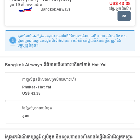
US$ 43.38
ពុធ 19 សីហា
តាមដាន
តម្លៃ/ អ្នកដំណើរ
Bangkok Airways
កក់
សូមចំណាំថាតម្លៃដែលបានរាយនៅលើទំព័រនេះប្រហែលជាមិនទាន់សម័យ និងអាច
ផ្លាស់ប្តូរដោយគ្មានការជូនដំណឹងជាមុន។ យើងខិតខំផ្តល់ព័ត៌មានត្រឹមត្រូវ និង
បច្ចុប្បន្នបំផុត។
Bangkok Airways ព័ត៌មានជើងហោះហើរទៅកាន់ Hat Yai
ការផ្តល់ជូនពិសេសសម្រាប់ការហោះហើរ
Phuket - Hat Yai
US$ 43.38
ខែថ្លៃសំបុត្រទាបបំផុត
តុលា
ស្វែងរកដំណើរកម្សាន្តដ៏ល្អបំផុត និងទទួលបានបទពិសោធន៍ធ្វើដំណើរដ៏ល្អឥតខ្ចោះ