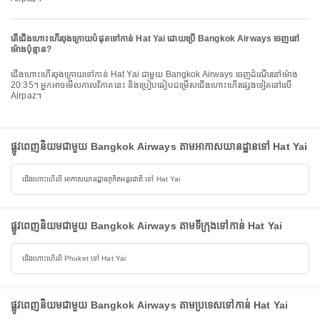
តើជើងហោះហើរចុងក្រោយបំផុតទៅកាន់ Hat Yai ដោយប្រើ Bangkok Airways ចេញនៅ
ម៉ោងប៉ុន្មាន?
ជើងហោះហើរចុងក្រោយទៅកាន់ Hat Yai ជាមួយ Bangkok Airways ចេញដំណើរនៅម៉ោង
20:35។ អ្នកអាចមើលកាលវិភាគនេះ និងប្រៀបធៀបជម្រើសជើងហោះហើរផ្សេងទៀតនៅលើ
Airpaz។
ផ្លូវពេញនិយមជាមួយ Bangkok Airways តាមអាកាសយានដ្ឋានទៅ Hat Yai
ជើងហោះហើរពី អាកាសយានដ្ឋានភូកិតអន្តរជាតិ ទៅ Hat Yai
ផ្លូវពេញនិយមជាមួយ Bangkok Airways តាមទីក្រុងទៅកាន់ Hat Yai
ជើងហោះហើរពី Phuket ទៅ Hat Yai
ផ្លូវពេញនិយមជាមួយ Bangkok Airways តាមប្រទេសទៅកាន់ Hat Yai