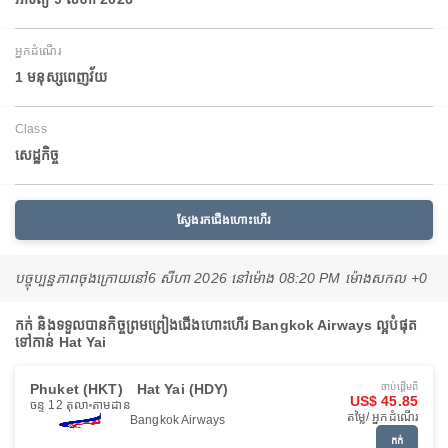
អ្នកដំណើរ
1 មនុស្សពេញវ័យ
Class
សេដ្ឋកិច្ច
ស្វែងរកជើងហោះហើរ
បច្ចុប្បន្នភាពចុងក្រោយនៅ
6 សីហា 2026 នៅ​ម៉ោង 08:20 PM ម៉ោង​សកល +0
កក់ និងទទួលបានកិច្ចព្រមព្រៀងជើងហោះហើរ Bangkok Airways ល្អបំផុត
ទៅកាន់ Hat Yai
Phuket (HKT)
Hat Yai (HDY)
ចាប់ផ្ដើមពី
US$ 45.85
ចន្ទ 12 តុលា
តាមដាន
តម្លៃ/ អ្នកដំណើរ
Bangkok Airways
កក់