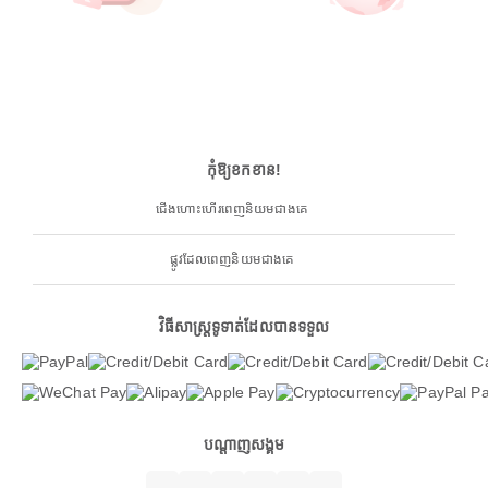
កុំឱ្យខកខាន!
ជើងហោះហើរពេញនិយមជាងគេ
ផ្លូវដែលពេញនិយមជាងគេ
វិធីសាស្ត្រទូទាត់ដែលបានទទួល
បណ្តាញសង្គម