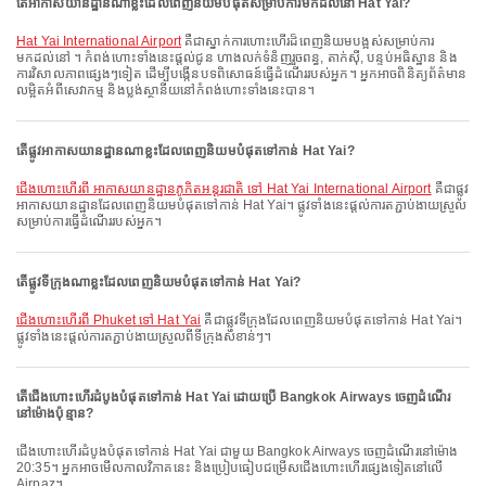
តើអាកាសយានដ្ឋានណាខ្លះដែលពេញនិយមបំផុតសម្រាប់ការមកដល់នៅ Hat Yai?
Hat Yai International Airport
គឺជាស្នាក់ការហោះហើរដ៏ពេញនិយមបង្អស់សម្រាប់ការ
មកដល់នៅ ។ កំពង់ហោះទាំងនេះផ្តល់ជូន ហាងលក់ទំនិញរួចពន្ធ, តាក់ស៊ី, បន្ទប់អធិស្ឋាន និង
ការវិសាលភាពផ្សេងៗទៀត ដើម្បីបង្កើនបទពិសោធន៍ធ្វើដំណើររបស់អ្នក។ អ្នកអាចពិនិត្យព័ត៌មាន
លម្អិតអំពីសេវាកម្ម និងប្លង់ស្ថានីយនៅកំពង់ហោះទាំងនេះបាន។
តើផ្លូវអាកាសយានដ្ឋានណាខ្លះដែលពេញនិយមបំផុតទៅកាន់ Hat Yai?
ជើងហោះហើរពី អាកាសយានដ្ឋានភូកិតអន្តរជាតិ ទៅ Hat Yai International Airport
គឺជាផ្លូវ
អាកាសយានដ្ឋានដែលពេញនិយមបំផុតទៅកាន់ Hat Yai។ ផ្លូវទាំងនេះផ្តល់ការតភ្ជាប់ងាយស្រួល
សម្រាប់ការធ្វើដំណើររបស់អ្នក។
តើផ្លូវទីក្រុងណាខ្លះដែលពេញនិយមបំផុតទៅកាន់ Hat Yai?
ជើងហោះហើរពី Phuket ទៅ Hat Yai
គឺជាផ្លូវទីក្រុងដែលពេញនិយមបំផុតទៅកាន់ Hat Yai។
ផ្លូវទាំងនេះផ្តល់ការតភ្ជាប់ងាយស្រួលពីទីក្រុងសំខាន់ៗ។
តើជើងហោះហើរដំបូងបំផុតទៅកាន់ Hat Yai ដោយប្រើ Bangkok Airways ចេញដំណើរ
នៅម៉ោងប៉ុន្មាន?
ជើងហោះហើរដំបូងបំផុតទៅកាន់ Hat Yai ជាមួយ Bangkok Airways ចេញដំណើរនៅម៉ោង
20:35។ អ្នកអាចមើលកាលវិភាគនេះ និងប្រៀបធៀបជម្រើសជើងហោះហើរផ្សេងទៀតនៅលើ
Airpaz។