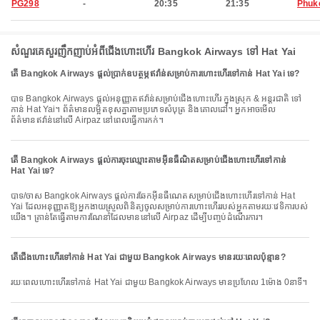
PG298
-
20:35
21:35
Phuk
សំណួរគេសួរញឹកញាប់អំពីជើងហោះហើរ Bangkok Airways ទៅ Hat Yai
តើ Bangkok Airways ផ្តល់ប្រាក់ឧបត្ថម្ភឥវ៉ាន់សម្រាប់ការហោះហើរទៅកាន់ Hat Yai ទេ?
បាទ Bangkok Airways ផ្តល់អនុញ្ញាតឥវ៉ាន់សម្រាប់ជើងហោះហើរ ក្នុងស្រុក & អន្តរជាតិ ទៅ
កាន់ Hat Yai។ ព័ត៌មានលម្អិតខុសគ្នាតាមប្រភេទសំបុត្រ និងគោលដៅ។ អ្នកអាចមើល
ព័ត៌មានឥវ៉ាន់នៅលើ Airpaz នៅពេលធ្វើការកក់។
តើ Bangkok Airways ផ្តល់ការចុះឈ្មោះតាមអ៊ីនធឺណិតសម្រាប់ជើងហោះហើរទៅកាន់
Hat Yai ទេ?
បាទ/ចាស Bangkok Airways ផ្តល់ការឆែកអ៊ីនធឺណេតសម្រាប់ជើងហោះហើរទៅកាន់ Hat
Yai ដែលអនុញ្ញាតឱ្យអ្នកងាយស្រួលពិនិត្យចូលសម្រាប់ការហោះហើររបស់អ្នកតាមរយៈវេទិការបស់
យើង។ គ្រាន់តែធ្វើតាមការណែនាំដែលមាននៅលើ Airpaz ដើម្បីបញ្ចប់ដំណើរការ។
តើជើងហោះហើរទៅកាន់ Hat Yai ជាមួយ Bangkok Airways មានរយៈពេលប៉ុន្មាន?
រយៈពេលហោះហើរទៅកាន់ Hat Yai ជាមួយ Bangkok Airways មានប្រហែល 1ម៉ោង 0នាទី។