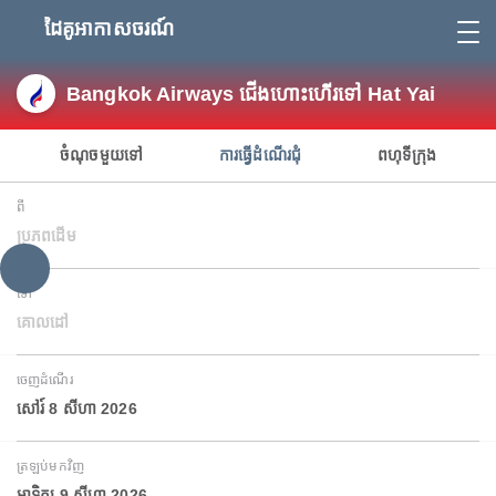
ដៃគូអាកាសចរណ៍
Bangkok Airways ជើងហោះហើរទៅ Hat Yai
ចំណុចមួយទៅ
ការធ្វើដំណើរជុំ
ពហុទីក្រុង
ពី
ប្រភពដើម
ទៅ
គោលដៅ
ចេញដំណើរ
សៅរ៍ 8 សីហា 2026
ត្រឡប់មកវិញ
អាទិត្យ 9 សីហា 2026