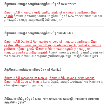
តើផ្លូវអាកាសយានដ្ឋានណាខ្លះដែលពេញនិយមបំផុតពី New York?
ជើងហោះហើរពី អាកាសយ៉ូន ហារីន៉ុលនាទីយានជាតិ ទៅ អាកាសយានដ្ឋាននិនុយ អាកូីណូ
អន្តរជាតិ
គឺជាមាគ៌ាព្រលានយន្តហោះដែលពេញនិយមបំផុតពី New York។ មាគ៌ាទាំងនេះផ្តល់
នូវការតភ្ជាប់ដ៏ងាយស្រួលសម្រាប់ការធ្វើដំណើររបស់អ្នក។
តើផ្លូវអាកាសយានដ្ឋានណាខ្លះដែលពេញនិយមបំផុតទៅ Manila?
ជើងហោះហើរពី Daniel Z Romualdez Airport ទៅ អាកាសយានដ្ឋាននិនុយ អាកូីណូ
អន្តរជាតិ
,
ជើងហោះហើរពី Francisco Bangoy International Airport ទៅ អាកាសយាន
ដ្ឋាននិនុយ អាកូីណូ អន្តរជាតិ
,
ជើងហោះហើរពី អាកាសយានដ្ឋានម៉ាក្តាន-សេបូអូ ទៅ
អាកាសយានដ្ឋាននិនុយ អាកូីណូ អន្តរជាតិ
គឺជាមាគ៌ាព្រលានយន្តហោះដែលពេញនិយមបំផុតទៅ
កាន់ Manila។ មាគ៌ាទាំងនេះផ្តល់នូវការតភ្ជាប់ដ៏ងាយស្រួលសម្រាប់ការធ្វើដំណើររបស់អ្នក។
តើផ្លូវទីក្រុងណាខ្លះដែលពេញនិយមបំផុតទៅ Manila?
ជើងហោះហើរពី Tacloban ទៅ Manila
,
ជើងហោះហើរពី Davao City ទៅ Manila
,
ជើងហោះហើរពី Cebu ទៅ Manila
គឺជាផ្លូវទីក្រុងដែលពេញនិយមបំផុតទៅកាន់ Manila។ ផ្លូវ
ទាំងនេះផ្តល់ការតភ្ជាប់ងាយស្រួលពីទីក្រុងធំៗ។
តើជើងហោះហើរដំបូងបំផុតពី New York ទៅ Manila ដោយប្រើ Philippine Airlines
ចេញនៅម៉ោងប៉ុន្មាន?