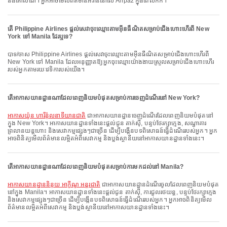
និងគោលដៅ។ អ្នកអាចមើលព័ត៌មានអីវ៉ាន់នៅលើ Airpaz ក្នុងពេលកក់។
តើ Philippine Airlines ផ្តល់សេវាចុះឈ្មោះតាមអ៊ីនធឺណិតសម្រាប់ជើងហោះហើរពី New
York ទៅ Manila ដែរឬទេ?
បាទ/ចាស Philippine Airlines ផ្តល់សេវាចុះឈ្មោះតាមអ៊ីនធឺណិតសម្រាប់ជើងហោះហើរពី
New York ទៅ Manila ដែលអនុញ្ញាតឱ្យអ្នកចុះឈ្មោះយ៉ាងងាយស្រួលសម្រាប់ជើងហោះហើរ
របស់អ្នកតាមរយៈវេទិការបស់យើង។
តើអាកាសយានដ្ឋានណាដែលពេញនិយមបំផុតសម្រាប់ការចេញដំណើរនៅ New York?
អាកាសយ៉ូន ហារីន៉ុលនាទីយានជាតិ
ជាអាកាសយានដ្ឋានចេញដំណើរដែលពេញនិយមបំផុតនៅ
ក្នុង New York។ អាកាសយានដ្ឋានទាំងនេះផ្តល់ជូន តាក់ស៊ី, បន្ទប់ថែរក្សាក្មេង, សណ្ឋាគារ
ព្រលានយន្តហោះ និងសេវាកម្មផ្សេងៗជាច្រើន ដើម្បីបង្កើនបទពិសោធន៍ធ្វើដំណើររបស់អ្នក។ អ្នក
អាចពិនិត្យមើលព័ត៌មានលម្អិតអំពីសេវាកម្ម និងប្លង់ស្ថានីយនៅអាកាសយានដ្ឋានទាំងនេះ។
តើអាកាសយានដ្ឋានណាដែលពេញនិយមបំផុតសម្រាប់ការមកដល់នៅ Manila?
អាកាសយានដ្ឋាននិនុយ អាកូីណូ អន្តរជាតិ
ជាអាកាសយានដ្ឋានដំណើរចូលដែលពេញនិយមបំផុត
នៅក្នុង Manila។ អាកាសយានដ្ឋានទាំងនេះផ្តល់ជូន តាក់ស៊ី, ការជួលរថយន្ត, បន្ទប់ថែរក្សាក្មេង
និងសេវាកម្មផ្សេងៗជាច្រើន ដើម្បីបង្កើនបទពិសោធន៍ធ្វើដំណើររបស់អ្នក។ អ្នកអាចពិនិត្យមើល
ព័ត៌មានលម្អិតអំពីសេវាកម្ម និងប្លង់ស្ថានីយនៅអាកាសយានដ្ឋានទាំងនេះ។