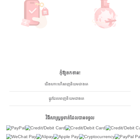
កុំឱ្យខកខាន!
ជើងហោះហើរពេញនិយមជាងគេ
ផ្លូវដែលពេញនិយមជាងគេ
វិធីសាស្ត្រទូទាត់ដែលបានទទួល