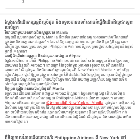
1
ស្វែងរកដំណើរកម្សាន្តដ៏ល្អបំផុត និងទទួលបានបទពិសោធន៍ធ្វើដំណើរដ៏ល្អឥតខ្ចោះ
របស់អ្នក
រីករាយជាមួយទេសភាពដ៏អស្ចារ្យរបស់ Manila
ជាមួយនឹងរូបភាពស្រស់ស្អាត, Manila គឺជាទីគេស្រលាញ់ដែលអ្នកអាចចេញដើម្បីរីករាយនៅ
ក្នុងវាលនិងទស្សនាគមន៍ស្រស់។ កំណត់កិច្ចសន្យារួមជាងនេះជាមួយនឹងមិត្តភក្តិនិងគ្រួសារ។
ដើម្បីបញ្ចប់ការសម្រួលរបស់អ្នក, Philippine Airlines គឺរួមសម្រាប់ផ្តល់សេវាល្អបំផុតនិងផ្តល់
អ្នកពី Manila។
ការធ្វើដំណើរងាយស្រួល និងផាសុកភាពជាមួយ Airpaz
ស្វែងរកជើងហោះហើរពី Philippine Airlines យ៉ាងឆាប់រហ័ស ងាយស្រួល និងតម្លៃសមរម្យ
ដោយមានជំនួយពី Airpaz ។ ដោយគ្រាន់តែចុចតែម្តង អ្នកអាចទទួលបានបទពិសោធន៍នៃ
ការហោះហើរដ៏ល្អបំផុត និងមិនអាចបំភ្លេចបានបំផុតពី New York ទៅ Manila ។ ម្យ៉ាងវិញ
ទៀត Airpaz ផ្តល់ឱ្យអ្នកនូវក្រុមសេវាកម្មអតិថិជនដែលតែងតែត្រៀមខ្លួនជាស្រេចដើម្បីជួយអ្នក
ជាមួយនឹងសំណួរណាមួយ។ រីករាយថ្ងៃវិស្សមកាលដ៏រីករាយជាមួយគ្រួសាររបស់អ្នកដោយមិន
ចាំបាច់ព្រួយបារម្ភអំពីគម្រោងធ្វើដំណើរ។
កិច្ចព្រមព្រៀងទេសចរណ៍ល្អបំផុតពី Manila
ទទួលបានជើងហោះហើរថោកជាមួយ Airpaz ប៉ុណ្ណោះ។ ស្វែងរកការផ្តល់ជូនពិសេសបំផុត
និងកក់ជើងហោះហើររបស់អ្នកជាមួយ Philippine Airlines យ៉ាងងាយស្រួល។ តាមរយៈ
Airpaz យើងធានាថាអ្នកមាន
ជើងហោះហើរពី New York ទៅ Manila
ល្អបំផុត។ បង្កើនការធ្វើ
ដំណើររបស់អ្នកជាមួយនឹងកម្មវិធីបន្ថែមដែលអាចប្ដូរតាមបំណងបានស្របតាមចំណូលចិត្តរបស់
អ្នក ចាប់ពីប្រាក់បន្ថែមលើឥវ៉ាន់ រហូតដល់អាហារក្នុងយន្តហោះ និងការជ្រើសរើសកៅអី។ កក់
ជើងហោះហើរថោករបស់អ្នកជាមួយនឹងបទពិសោធន៍ធ្វើដំណើរដ៏ល្អបំផុត និងការសន្សំដែលមិន
អាចកាត់ថ្លៃបាន។
ពិនិត្យកាលវិភាគជើងហោះហើរ Philippine Airlines ពី New York ទៅ