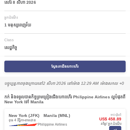
សៅរ៍ 8 សីហា 2026
អ្នកដំណើរ
1 មនុស្សពេញវ័យ
Class
សេដ្ឋកិច្ច
ស្វែងរកជើងហោះហើរ
បច្ចុប្បន្នភាពចុងក្រោយនៅ
2 សីហា 2026 នៅ​ម៉ោង 12:29 AM ម៉ោង​សកល +0
កក់ និងទទួលបានកិច្ចព្រមព្រៀងជើងហោះហើរ Philippine Airlines ល្អបំផុតពី
New York ទៅ Manila
New York (JFK)
Manila (MNL)
ចាប់ផ្ដើមពី
US$ 458.89
ពុធ 4 វិច្ឆិកា
តាមដាន
តម្លៃ/ អ្នកដំណើរ
Philippine Airlines