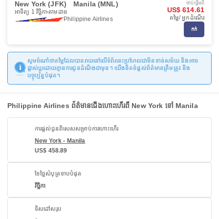
New York (JFK)
Manila (MNL)
ចាប់ផ្ដើមពី
US$ 614.61
អាទិត្យ 1 វិច្ឆិកា
តាមដាន
តម្លៃ/ អ្នកដំណើរ
Philippine Airlines
កក់
សូមចំណាំថាតម្លៃដែលបានរាយនៅលើទំព័រនេះប្រហែលជាមិនទាន់សម័យ និងអាច
ផ្លាស់ប្តូរដោយគ្មានការជូនដំណឹងជាមុន។ យើងខិតខំផ្តល់ព័ត៌មានត្រឹមត្រូវ និង
បច្ចុប្បន្នបំផុត។
Philippine Airlines ព័ត៌មានជើងហោះហើរពី New York ទៅ Manila
ការផ្តល់ជូនពិសេសសម្រាប់ការហោះហើរ
New York - Manila
US$ 458.89
ខែថ្លៃសំបុត្រទាបបំផុត
វិច្ឆិកា
ទិសដៅសរុប