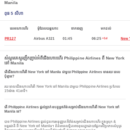
Manila
ពុធ 5 សីហា
លេខហោះហើរ
ម៉ូដែលយន្តហោះ
ចាកចេញ
មកដល់
PR127
Airbus A321
01:45
06:25
+1d
New 
សំណួរគេសួរញឹកញាប់អំពីជើងហោះហើរ Philippine Airlines ពី New York
ទៅ Manila
តើជើងហោះហើរពី New York ទៅ Manila ជាមួយ Philippine Airlines មានរយៈពេល
ប៉ុន្មាន?
រយៈពេលជើងហោះហើរពី New York ទៅ Manila ជាមួយ Philippine Airlines ប្រហែល
15ម៉ោង 41នាទី។
តើ Philippine Airlines ផ្តល់ប្រាក់ឧបត្ថម្ភឥវ៉ាន់សម្រាប់ជើងហោះហើរពី New York ទៅ
Manila ទេ?
បាទ Philippine Airlines ផ្តល់ជូនការអនុញ្ញាតអីវ៉ាន់សម្រាប់ជើងហោះហើរ ក្នុងស្រុក &
អន្តរជាតិ ពី New York ទៅ Manila។ ព័ត៌មានលម្អិតអាចខុសគ្នាដោយផ្អែកលើប្រភេទសំបុត្រ