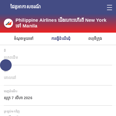
ដៃគូអាកាសចរណ៍
Philippine Airlines ជើងហោះហើរពី New York
ទៅ Manila
ចំណុចមួយទៅ
ការធ្វើដំណើរជុំ
ពហុទីក្រុង
ពី
ប្រភពដើម
ទៅ
គោលដៅ
ចេញដំណើរ
សុក្រ 7 សីហា 2026
ត្រឡប់មកវិញ