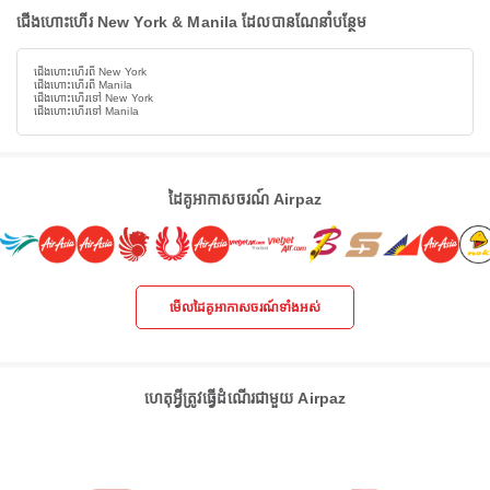
ជើងហោះហើរ New York & Manila ដែលបានណែនាំបន្ថែម
ជើងហោះហើរពី New York
ជើងហោះហើរពី Manila
ជើងហោះហើរទៅ New York
ជើងហោះហើរទៅ Manila
ដៃគូអាកាសចរណ៍ Airpaz
មើលដៃគូអាកាសចរណ៍ទាំងអស់
ហេតុអ្វីត្រូវធ្វើដំណើរជាមួយ Airpaz