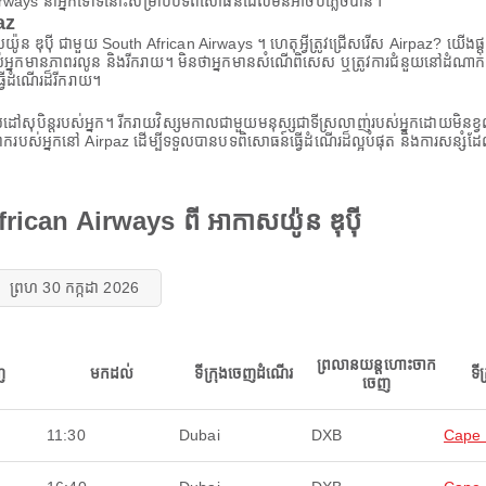
Airways នាំអ្នកទៅទីនោះសម្រាប់បទពិសោធន៍ដែលមិនអាចបំភ្លេចបាន។
az
យ៉ូន ឌុប៉ី ជាមួយ South African Airways ។ ហេតុអ្វីត្រូវជ្រើសរើស Airpaz? យើងផ្ត
ើររបស់អ្នកមានភាពរលូន និងរីករាយ។ មិនថាអ្នកមានសំណើពិសេស ឬត្រូវការជំនួយនៅដំណាក
វើដំណើរដ៏រីករាយ។
ន្តរបស់អ្នក។ រីករាយវិស្សមកាលជាមួយមនុស្សជាទីស្រលាញ់របស់អ្នកដោយមិនខ្វល់ពីថ
ោករបស់អ្នកនៅ Airpaz ដើម្បីទទួលបានបទពិសោធន៍ធ្វើដំណើរដ៏ល្អបំផុត និងការសន្សំដែ
rican Airways ពី អាកាសយ៉ូន ឌុប៉ី
ព្រហ 30 កក្កដា 2026
ព្រលានយន្តហោះចាក
ញ
មកដល់
ទីក្រុងចេញដំណើរ
ទី
ចេញ
11:30
Dubai
DXB
Cape