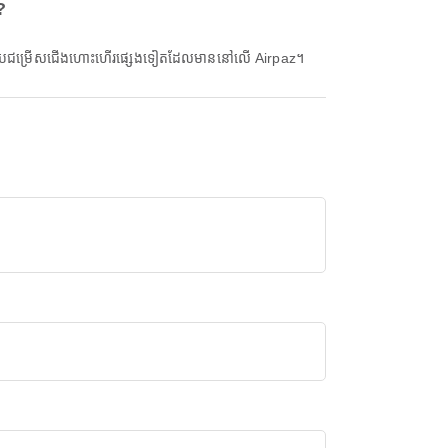
?
ៀបធៀបជម្រើសជើងហោះហើរផ្សេងទៀតដែលមាននៅលើ Airpaz។