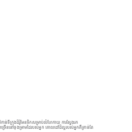
ន់ទីក្រុងដ៏រ៉ូមែនទិកសម្រាប់លំហែកាយ ការស្វែងរក
ាច្រើននៅចុងម្រាមដៃរបស់អ្នក គោលដៅដ៏ល្អរបស់អ្នកគឺគ្រាន់តែ