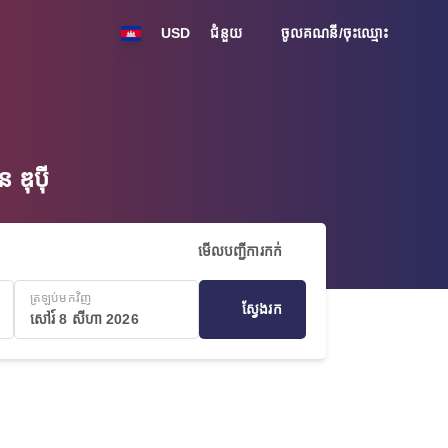
USD
ជំនួយ
ចូលគណនី/ចុះឈ្មោះ
ឌុប៉ី
មើលបញ្ជីការកក់
ត្រឡប់មកវិញ
ស្វែងរក
សៅរ៍ 8 សីហា 2026