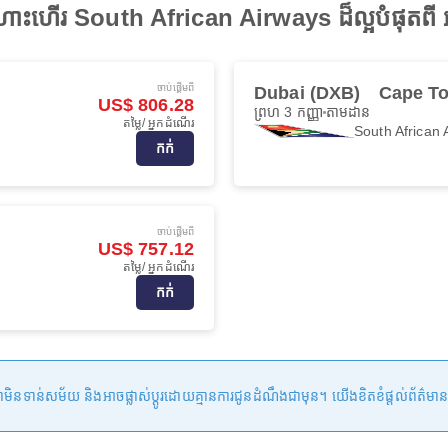
ហោះហើរ South African Airways ដ៏ល្អបំផុតពី អ
ចាប់ផ្ដើមពី
Dubai (DXB)
Cape T
US$ 806.28
ព្រហ 3 កញ្ញា
តាមដាន
តម្លៃ/ អ្នកដំណើរ
South African 
កក់
ចាប់ផ្ដើមពី
US$ 757.12
តម្លៃ/ អ្នកដំណើរ
កក់
ន់សម័យ និងអាចផ្លាស់ប្តូរដោយគ្មានការជូនដំណឹងជាមុន។ យើងខិតខំផ្តល់ព័ត៌មានត្រឹមត្