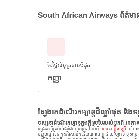
South African Airways ព័ត៌មាន
ខែថ្លៃសំបុត្រទាបបំផុត
កញ្ញា
ស្វែងរកដំណើរកម្សាន្តដ៏ល្អបំផុត និ
ទស្សនាដំណើរកម្សាន្តក្នុងក្តីស្រមៃរបស់អ្នកពី អាកាស
ស្វែងរកអ្វីគ្រប់យ៉ាងដែលអ្នកត្រូវដឹងអំពី
អាកាសយ៉ូន ឌុប៉ី
ហើយចាប
មជ្ឈមណ្ឌលទីក្រុងដ៏រស់រវើកដែលពោរពេញដោយវប្បធម៌ ឬសម្រាកនៅល