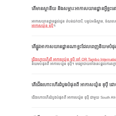
តើមានស្ថានីយ និងសម្ភារៈអាកាសយានដ្ឋានអ្វីខ្លះន
អាកាសយានដ្ឋានផ្តល់ជូន តំបន់ជក់បារី, បន្ទប់អធិស្ឋាន, ចំណ
អាកាសយ៉ូន ឌុប៉ី
។
តើផ្លូវអាកាសយានដ្ឋានណាខ្លះដែលពេញនិយមបំផុត
ជើងហោះហើរពី អាកាសយ៉ូន ឌុប៉ី ទៅ OR Tambo Internatio
និយមបំផុតពី អាកាសយ៉ូន ឌុប៉ី។ មធ្យោបាយទាំងនេះផ្តល់ការតភ្ជ
តើជើងហោះហើរដំបូងបំផុតពី អាកាសយ៉ូន ឌុប៉ី 
ជើងហោះហើរដំបូងបំផុតពី អាកាសយ៉ូន ឌុប៉ី ជាមួយ Sou