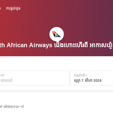
់
ការផ្តល់ជូន
h African Airways ជើងហោះហើរពី អាកាសយ៉ូន 
ទៅ
ចេញដំណើរ
សុក្រ 7 សីហា 2026
 AM ម៉ោង​សកល +0