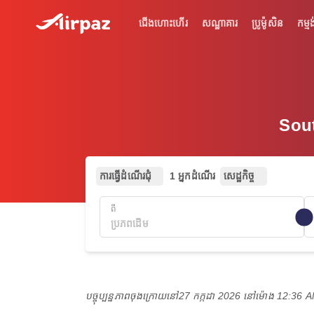
ជើងហោះហើរ
សណ្ឋាគារ
ប្រូម៉ូសិន
កម្មង
Sout
ការធ្វើដំណើរជុំ
1 អ្នកដំណើរ
សេដ្ឋកិច្ច
ពី
បច្ចុប្បន្នភាពចុងក្រោយនៅ
27 កក្កដា 2026 នៅ​ម៉ោង 12:36