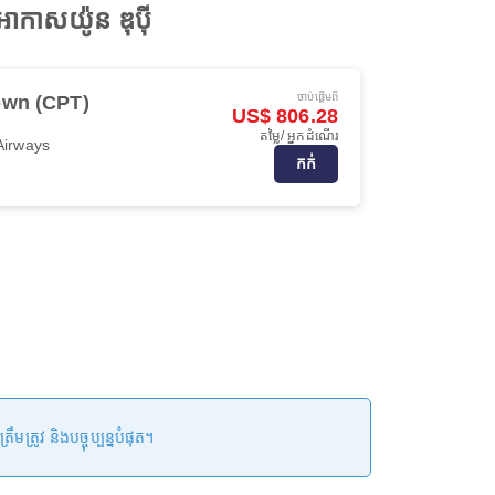
ាកាសយ៉ូន ឌុប៉ី
ចាប់ផ្ដើមពី
own (CPT)
US$ 806.28
តម្លៃ/ អ្នកដំណើរ
Airways
កក់
រូវ និងបច្ចុប្បន្នបំផុត។