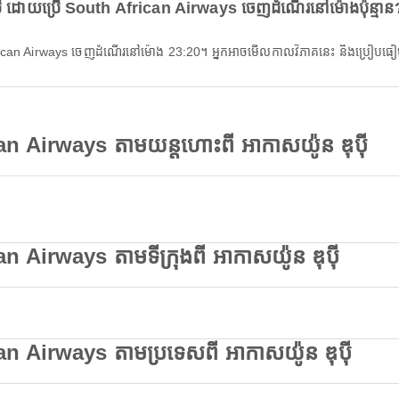
៉ី ដោយប្រើ South African Airways ចេញដំណើរនៅម៉ោងប៉ុន្មាន
 African Airways ចេញដំណើរនៅម៉ោង 23:20។ អ្នកអាចមើលកាលវិភាគនេះ និងប្រ
n Airways តាមយន្តហោះពី អាកាសយ៉ូន ឌុប៉ី
 Airways តាមទីក្រុងពី អាកាសយ៉ូន ឌុប៉ី
n Airways តាមប្រទេសពី អាកាសយ៉ូន ឌុប៉ី