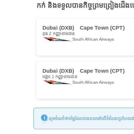
កក់ និងទទួលបានកិច្ចព្រមព្រៀងជើង
Dubai (DXB)
Cape Town (CPT)
ពុធ 2 កញ្ញា
តាមដាន
South African Airways
Dubai (DXB)
Cape Town (CPT)
អង្គារ 1 កញ្ញា
តាមដាន
South African Airways
សូមចំណាំថាតម្លៃដែលបានរាយនៅលើទំព័រនេះប្រហែលជាមិនទា