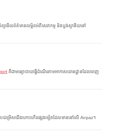
ិត្យមើលព័ត៌មានលម្អិតអំពីសេវាកម្ម និងប្លង់ស្ថានីយនៅ
port
គឺជាមធ្យោបាយធ្វើដំណើរតាមអាកាសយានដ្ឋានដែលពេញ
រៀបធៀបជម្រើសជើងហោះហើរផ្សេងទៀតដែលមាននៅលើ Airpaz។