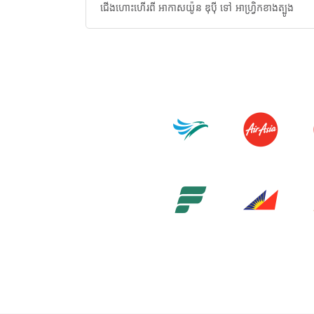
ជើងហោះហើរពី អាកាសយ៉ូន ឌុប៉ី ទៅ អាហ្វ្រិកខាងត្បូង