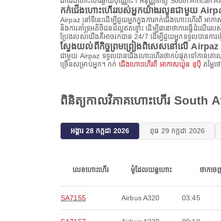
ជាជើងហោះហើរឆ្ងាយប៉ុណ្ណោះ។ អនុញ្ញាតឱ្យ South African 
កក់ជើងហោះហើររបស់អ្នកយ៉ាងរលូនជាមួយ Airp
Airpaz នៅទីនេះដើម្បីជួយអ្នកក្នុងការកក់ជើងហោះហើរពី អាកាស
និងការគាំទ្រអតិថិជនដ៏ល្អឥតខ្ចោះ ដើម្បីធានាថាការធ្វើដំណ
ប្រែងរបស់យើងគឺអាចរកបាន 24/7 ដើម្បីជួយអ្នកទទួលបានការធ្
ស្វែងយល់ពីកិច្ចព្រមព្រៀងពិសេសនៅលើ Airpaz
ជាមួយ Airpaz ទទួលបានជើងហោះហើរថោកបំផុតទៅកាន់គោលដៅសុបិ
ច្រើនសម្រាប់អ្នក។ កក់
ជើងហោះហើរពី អាកាសយ៉ូន ឌុប៉ី
តម្លៃថ
ពិនិត្យកាលវិភាគហោះហើរ South Af
អង្គារ 28 កក្កដា 2026
ពុធ 29 កក្កដា 2026
លេខហោះហើរ
ម៉ូដែលយន្តហោះ
ចាកចេ
SA7155
Airbus A320
03:45