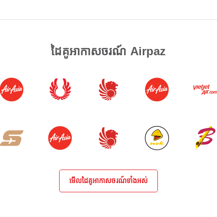
ដៃគូអាកាសចរណ៍ Airpaz
មើលដៃគូអាកាសចរណ៍ទាំងអស់