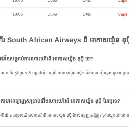
16:40
Dubai
DXB
Cape
18:05
Dubai
DXB
Cape
រ South African Airways ពី អាកាសយ៉ូន ឌុប៉
ឥវ៉ាន់សម្រាប់ការហោះហើរពី អាកាសយ៉ូន ឌុប៉ី ទេ?
ោះតាមអនឡាញសម្រាប់ជើងហោះហើរពី អាកាសយ៉ូន ឌុប៉ី ដែរឬទេ?
អ៊ីនធឺណិតសម្រាប់ជើងហោះហើរពី អាកាសយ៉ូន ឌុប៉ី ដែលអនុញ្ញាតឱ្យអ្នកចុះឈ្មោះយ៉ា