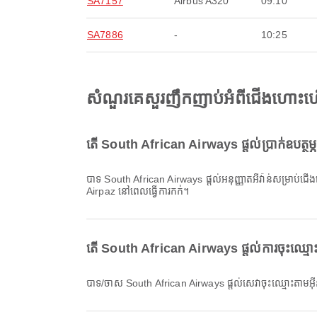
SA7157
Airbus A320
09:10
SA7886
-
10:25
សំណួរគេសួរញឹកញាប់អំពីជើងហោះហើ
តើ South African Airways ផ្តល់ប្រាក់ឧបត្ថម្ភ
បាទ South African Airways ផ្តល់អនុញ្ញាតអីវ៉ាន់សម្រាប់ជើងហោះហើរ ក្នុងស្រុក & អន្តរជាតិ ចេញពី អាកាសយ៉ូន ឌុប៉ី។ ព័ត៌មានលម្អិតខុសគ្នាតាមប្រភេទសំបុត្រ និងគោលដៅ។ អ្នកអាចមើលព័ត៌មានអីវ៉ាន់នៅ
Airpaz នៅពេលធ្វើការកក់។
តើ South African Airways ផ្តល់ការចុះឈ្ម
បាទ/ចាស South African Airways ផ្តល់សេវាចុះឈ្មោះតាម