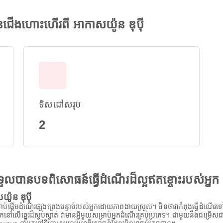
ជើងហោះហើរពី អាកាសយ៉ូន ឌុប៉ី
ទិសដៅសរុប
2
ងទទួលបានបទពិសោធន៍ធ្វើដំណើរដ៏ល្អឥតខ្ចោះរបស់អ្នក
យ៉ូន ឌុប៉ី
់ផ្តើមដំណើរផ្សងព្រេងបន្ទាប់របស់អ្នកដោយភាពងាយស្រួល។ មិនថាវាកំពុងធ្វើដំណើរទៅកា
ើឆ្នេរដ៏ស្ងប់ស្ងាត់ វាមានអ្វីមួយសម្រាប់អ្នកដំណើរគ្រប់ប្រភេទ។ ជាមួយនឹងជម្រើសជ