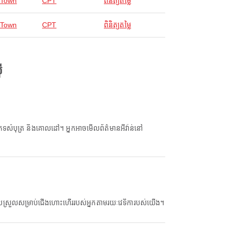
 Town
CPT
ពិនិត្យតម្លៃ
 Town
CPT
ពិនិត្យតម្លៃ
ី
ងងាយស្រួលសម្រាប់ជើងហោះហើររបស់អ្នកតាមរយៈវេទិការបស់យើង។