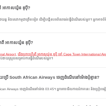
ៅ អាកាសយ៉ូន ឌុប៉ី?
តរថយន្ត និងសេវាកម្មជាច្រើនទៀត ដើម្បីបង្កើនបទពិសោធន៍ធ្វើដំណើររបស់អ្នក។ អ្នកអាចពិន
ពី អាកាសយ៉ូន ឌុប៉ី?
nal Airport
,
ជើងហោះហើរពី អាកាសយ៉ូន ឌុប៉ី ទៅ Cape Town International Air
ាប់ងាយស្រួលសម្រាប់ការធ្វើដំណើររបស់អ្នក។
ដោយប្រើ South African Airways ចេញដំណើរនៅម៉ោងប៉ុន្មាន?
th African Airways ចេញដំណើរនៅម៉ោង 03:45។ អ្នកអាចមើលកាលវិភាគនេះ និងប្