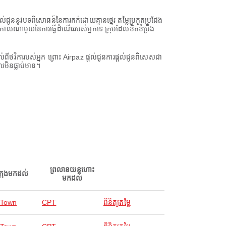
ល់ជូននូវបទពិសោធន៍នៃការកក់ដោយគ្មានថ្នេរ តម្លៃប្រកួតប្រជែង
់កាលណាមួយនៃការធ្វើដំណើររបស់អ្នកទេ ក្រុមដែលខិតខំប្រឹង
វិការបស់អ្នក ព្រោះ Airpaz ផ្តល់ជូនការផ្តល់ជូនពិសេសជា
លមិនធ្លាប់មាន។
ព្រលានយន្តហោះ
ក្រុងមកដល់
មកដល់
 Town
CPT
ពិនិត្យតម្លៃ