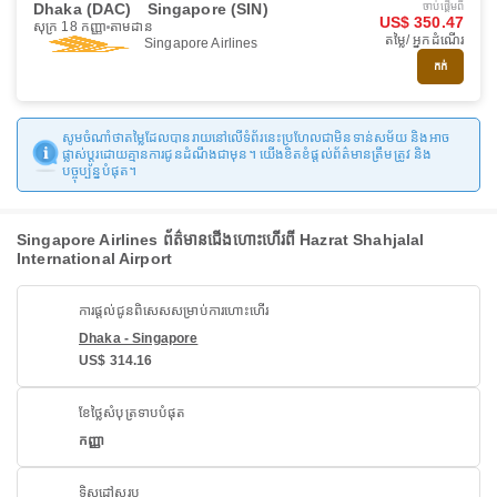
Dhaka (DAC)
Singapore (SIN)
ចាប់ផ្ដើមពី
US$ 350.47
សុក្រ 18 កញ្ញា
តាមដាន
តម្លៃ/ អ្នកដំណើរ
Singapore Airlines
កក់
សូមចំណាំថាតម្លៃដែលបានរាយនៅលើទំព័រនេះប្រហែលជាមិនទាន់សម័យ និងអាច
ផ្លាស់ប្តូរដោយគ្មានការជូនដំណឹងជាមុន។ យើងខិតខំផ្តល់ព័ត៌មានត្រឹមត្រូវ និង
បច្ចុប្បន្នបំផុត។
Singapore Airlines ព័ត៌មានជើងហោះហើរពី Hazrat Shahjalal
International Airport
ការផ្តល់ជូនពិសេសសម្រាប់ការហោះហើរ
Dhaka - Singapore
US$ 314.16
ខែថ្លៃសំបុត្រទាបបំផុត
កញ្ញា
ទិសដៅសរុប