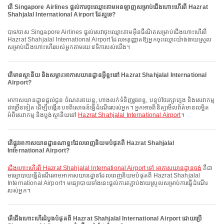
តើ Singapore Airlines ផ្តល់ការចុះឈ្មោះតាមអនឡាញសម្រាប់ជើងហោះហើរពី Hazrat
Shahjalal International Airport ដែរឬទេ?
បាទ/ចាស Singapore Airlines ផ្តល់សេវាចុះឈ្មោះតាមអ៊ីនធឺណិតសម្រាប់ជើងហោះហើរពី
Hazrat Shahjalal International Airport ដែលអនុញ្ញាតឱ្យអ្នកចុះឈ្មោះយ៉ាងងាយស្រួល
សម្រាប់ជើងហោះហើររបស់អ្នកតាមរយៈវេទិការបស់យើង។
តើមានស្ថានីយ និងសម្ភារៈអាកាសយានដ្ឋានអ្វីខ្លះនៅ Hazrat Shahjalal International
Airport?
អាកាសយានដ្ឋានផ្តល់ជូន ចំណតរថយន្ត, ហាងលក់ទំនិញរួចពន្ធ, បន្ទប់ថែរក្សាក្មេង និងសេវាកម្ម
ជាច្រើនទៀត ដើម្បីបង្កើនបទពិសោធន៍ធ្វើដំណើររបស់អ្នក។ អ្នកអាចពិនិត្យមើលព័ត៌មានលម្អិត
អំពីសេវាកម្ម និងប្លង់ស្ថានីយនៅ
Hazrat Shahjalal International Airport
។
តើផ្លូវអាកាសយានដ្ឋានណាខ្លះដែលពេញនិយមបំផុតពី Hazrat Shahjalal
International Airport?
ជើងហោះហើរពី Hazrat Shahjalal International Airport ទៅ អាកាសយានដ្ឋានចង់
គឺជា
មធ្យោបាយធ្វើដំណើរតាមអាកាសយានដ្ឋានដែលពេញនិយមបំផុតពី Hazrat Shahjalal
International Airport។ មធ្យោបាយទាំងនេះផ្តល់ការតភ្ជាប់ងាយស្រួលសម្រាប់ការធ្វើដំណើរ
របស់អ្នក។
តើជើងហោះហើរដំបូងបំផុតពី Hazrat Shahjalal International Airport ដោយប្រើ