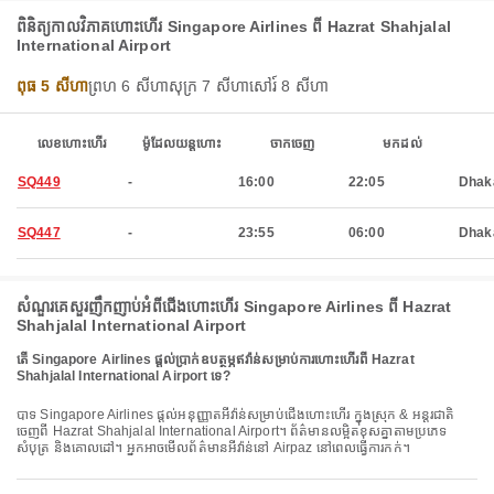
ពិនិត្យកាលវិភាគហោះហើរ Singapore Airlines ពី Hazrat Shahjalal
International Airport
ពុធ 5 សីហា
ព្រហ 6 សីហា
សុក្រ 7 សីហា
សៅរ៍ 8 សីហា
លេខហោះហើរ
ម៉ូដែលយន្តហោះ
ចាកចេញ
មកដល់
SQ449
-
16:00
22:05
Dhak
SQ447
-
23:55
06:00
Dhak
សំណួរគេសួរញឹកញាប់អំពីជើងហោះហើរ Singapore Airlines ពី Hazrat
Shahjalal International Airport
តើ Singapore Airlines ផ្តល់ប្រាក់ឧបត្ថម្ភឥវ៉ាន់សម្រាប់ការហោះហើរពី Hazrat
Shahjalal International Airport ទេ?
បាទ Singapore Airlines ផ្តល់អនុញ្ញាតអីវ៉ាន់សម្រាប់ជើងហោះហើរ ក្នុងស្រុក & អន្តរជាតិ
ចេញពី Hazrat Shahjalal International Airport។ ព័ត៌មានលម្អិតខុសគ្នាតាមប្រភេទ
សំបុត្រ និងគោលដៅ។ អ្នកអាចមើលព័ត៌មានអីវ៉ាន់នៅ Airpaz នៅពេលធ្វើការកក់។