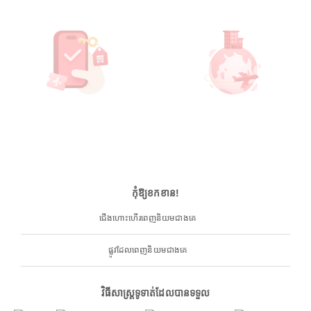
កុំឱ្យខកខាន!
ជើងហោះហើរពេញនិយមជាងគេ
ផ្លូវដែលពេញនិយមជាងគេ
វិធីសាស្ត្រទូទាត់ដែលបានទទួល