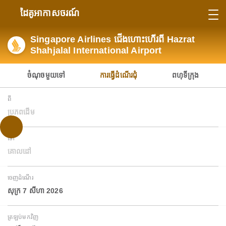
ដៃគូអាកាសចរណ៍
Singapore Airlines ជើងហោះហើរពី Hazrat
Shahjalal International Airport
ចំណុចមួយទៅ
ការធ្វើដំណើរជុំ
ពហុទីក្រុង
ពី
ប្រភពដើម
ទៅ
គោលដៅ
ចេញដំណើរ
សុក្រ 7 សីហា 2026
ត្រឡប់មកវិញ