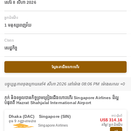
សៅរ៍ 8 សីហា 2026
អ្នកដំណើរ
1 មនុស្សពេញវ័យ
Class
សេដ្ឋកិច្ច
ស្វែងរកជើងហោះហើរ
បច្ចុប្បន្នភាពចុងក្រោយនៅ
4 សីហា 2026 នៅ​ម៉ោង 08:06 PM ម៉ោង​សកល +0
កក់ និងទទួលបានកិច្ចព្រមព្រៀងជើងហោះហើរ Singapore Airlines ដ៏ល្អ
បំផុតពី Hazrat Shahjalal International Airport
Dhaka (DAC)
Singapore (SIN)
ចាប់ផ្ដើមពី
US$ 314.16
ពុធ 9 កញ្ញា
តាមដាន
តម្លៃ/ អ្នកដំណើរ
Singapore Airlines