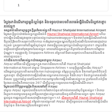
1
ស្វែងរកដំណើរកម្សាន្តដ៏ល្អបំផុត និងទទួលបានបទពិសោធន៍ធ្វើដំណើរដ៏ល្អឥតខ្ចោះ
របស់អ្នក
ទស្សនាដំណើរកម្សាន្តក្នុងក្តីស្រមៃរបស់អ្នកពី Hazrat Shahjalal International Airport
ស្វែងរកអ្វីគ្រប់យ៉ាងដែលអ្នកត្រូវដឹងអំពី
Hazrat Shahjalal International Airport
ហើយ
ចាប់ផ្តើមដំណើរផ្សងព្រេងបន្ទាប់របស់អ្នកដោយភាពងាយស្រួល។ មិនថាវាកំពុងធ្វើដំណើរទៅកាន់
ទីក្រុងដ៏រ៉ូមែនទិកសម្រាប់លំហែកាយ ការស្វែងរកមជ្ឈមណ្ឌលទីក្រុងដ៏រស់រវើកដែលពោរពេញដោយ
វប្បធម៌ ឬសម្រាកនៅលើឆ្នេរដ៏ស្ងប់ស្ងាត់ វាមានអ្វីមួយសម្រាប់អ្នកដំណើរគ្រប់ប្រភេទ។ ជាមួយនឹង
ជម្រើសជាច្រើននៅចុងម្រាមដៃរបស់អ្នក គោលដៅដ៏ល្អរបស់អ្នកគឺគ្រាន់តែជាជើងហោះហើរឆ្ងាយ
ប៉ុណ្ណោះ។ អនុញ្ញាតឱ្យ Singapore Airlines នាំអ្នកទៅទីនោះសម្រាប់បទពិសោធន៍ដែលមិន
អាចបំភ្លេចបាន។
កក់ជើងហោះហើររបស់អ្នកយ៉ាងរលូនជាមួយ Airpaz
Airpaz នៅទីនេះដើម្បីជួយអ្នកក្នុងការកក់ជើងហោះហើរពី Hazrat Shahjalal
International Airport ជាមួយ Singapore Airlines ។ ហេតុអ្វីត្រូវជ្រើសរើស Airpaz?
យើងផ្តល់ជូននូវបទពិសោធន៍នៃការកក់ដោយគ្មានថ្នេរ តម្លៃប្រកួតប្រជែង និងការគាំទ្រអតិថិជនដ៏
ល្អឥតខ្ចោះ ដើម្បីធានាថាការធ្វើដំណើររបស់អ្នកមានភាពរលូន និងរីករាយ។ មិនថាអ្នកមានសំណើ
ពិសេស ឬត្រូវការជំនួយនៅដំណាក់កាលណាមួយនៃការធ្វើដំណើររបស់អ្នកទេ ក្រុមដែលខិតខំប្រឹង
ប្រែងរបស់យើងគឺអាចរកបាន 24/7 ដើម្បីជួយអ្នកទទួលបានការធ្វើដំណើរដ៏រីករាយ។
ស្វែងយល់ពីកិច្ចព្រមព្រៀងពិសេសនៅលើ Airpaz
ជាមួយ Airpaz ទទួលបានជើងហោះហើរថោកបំផុតទៅកាន់គោលដៅសុបិន្តរបស់អ្នក។ រីករាយ
វិស្សមកាលជាមួយមនុស្សជាទីស្រលាញ់របស់អ្នកដោយមិនខ្វល់ពីថវិការបស់អ្នក ព្រោះ Airpaz
ផ្តល់ជូនការផ្តល់ជូនពិសេសជាច្រើនសម្រាប់អ្នក។ កក់
ជើងហោះហើរពី Hazrat Shahjalal
International Airport
តម្លៃថោករបស់អ្នកនៅ Airpaz ដើម្បីទទួលបានបទពិសោធន៍ធ្វើដំណើរ
ដ៏ល្អបំផុត និងការសន្សំដែលមិនធ្លាប់មាន។