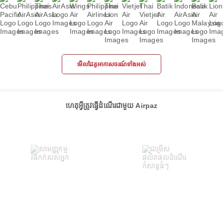
មើលដៃគូអាកាសចរណ៍ទាំងអស់
ហេតុអ្វីត្រូវធ្វើដំណើរជាមួយ Airpaz