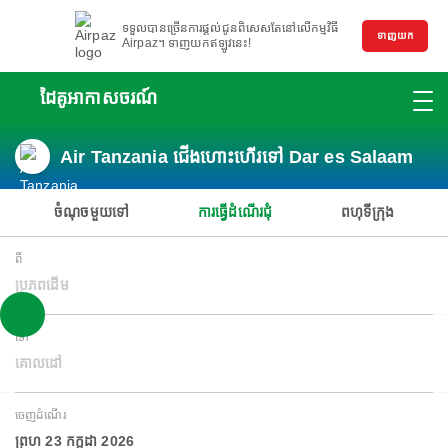
ទទួលបានច្រើនការផ្តល់ជូនពិសេសតែនៅលើកម្មវិធី
ទាញយក
Airpaz។ ទាញយកឥឡូវនេះ!
ដៃគូអាកាសចរណ៍
Air Tanzania ជើងហោះហើរទៅ Dar es Salaam
ចំណុចមួយទៅ
ការធ្វើដំណើរជុំ
ពហុទីក្រុង
ពី
ប្រភពដើម
ទៅ
គោលដៅ
ចេញដំណើរ
ព្រហ 23 កក្កដា 2026