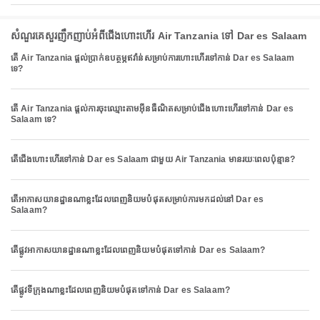
សំណួរគេសួរញឹកញាប់អំពីជើងហោះហើរ Air Tanzania ទៅ Dar es Salaam
តើ Air Tanzania ផ្តល់ប្រាក់ឧបត្ថម្ភឥវ៉ាន់សម្រាប់ការហោះហើរទៅកាន់ Dar es Salaam
ទេ?
តើ Air Tanzania ផ្តល់ការចុះឈ្មោះតាមអ៊ីនធឺណិតសម្រាប់ជើងហោះហើរទៅកាន់ Dar es
Salaam ទេ?
តើជើងហោះហើរទៅកាន់ Dar es Salaam ជាមួយ Air Tanzania មានរយៈពេលប៉ុន្មាន?
តើអាកាសយានដ្ឋានណាខ្លះដែលពេញនិយមបំផុតសម្រាប់ការមកដល់នៅ Dar es
Salaam?
តើផ្លូវអាកាសយានដ្ឋានណាខ្លះដែលពេញនិយមបំផុតទៅកាន់ Dar es Salaam?
តើផ្លូវទីក្រុងណាខ្លះដែលពេញនិយមបំផុតទៅកាន់ Dar es Salaam?