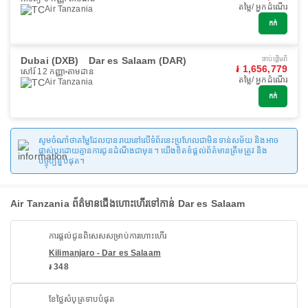
តម្លៃ/ អ្នកដំណើរ
Air Tanzania
កក់
Dubai (DXB)
Dar es Salaam (DAR)
ចាប់ផ្ដើមពី
៛ 1,656,779
សៅរ៍ 12 កញ្ញា
តាមដាន
តម្លៃ/ អ្នកដំណើរ
Air Tanzania
កក់
សូមចំណាំថាតម្លៃដែលបានរាយនៅលើទំព័រនេះប្រហែលជាមិនទាន់សម័យ និងអាច
ផ្លាស់ប្តូរដោយគ្មានការជូនដំណឹងជាមុន។ យើងខិតខំផ្តល់ព័ត៌មានត្រឹមត្រូវ និង
បច្ចុប្បន្នបំផុត។
Air Tanzania ព័ត៌មានជើងហោះហើរទៅកាន់ Dar es Salaam
ការផ្តល់ជូនពិសេសសម្រាប់ការហោះហើរ
Kilimanjaro - Dar es Salaam
៛ 348
ខែថ្លៃសំបុត្រទាបបំផុត