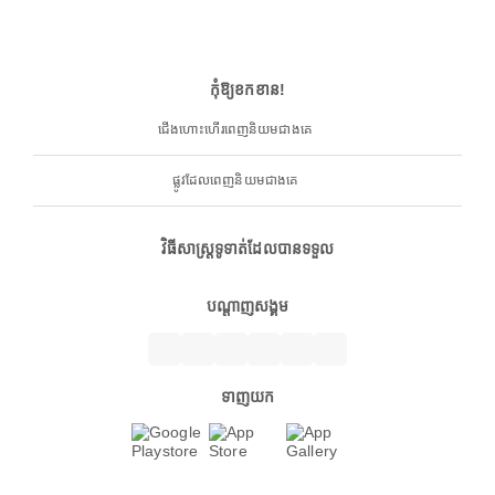
កុំឱ្យខកខាន!
ជើងហោះហើរពេញនិយមជាងគេ
ផ្លូវដែលពេញនិយមជាងគេ
វិធីសាស្ត្រទូទាត់ដែលបានទទួល
បណ្តាញសង្គម
ទាញយក