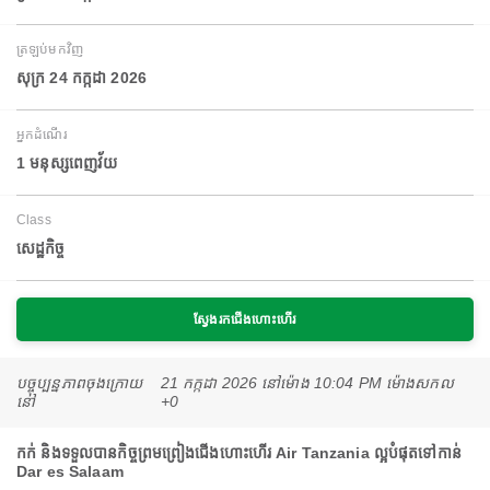
ត្រឡប់មកវិញ
សុក្រ 24 កក្កដា 2026
អ្នកដំណើរ
1 មនុស្សពេញវ័យ
Class
សេដ្ឋកិច្ច
ស្វែងរកជើងហោះហើរ
បច្ចុប្បន្នភាពចុងក្រោយ
21 កក្កដា 2026 នៅ​ម៉ោង 10:04 PM ម៉ោង​សកល
នៅ
+0
កក់ និងទទួលបានកិច្ចព្រមព្រៀងជើងហោះហើរ Air Tanzania ល្អបំផុតទៅកាន់
Dar es Salaam