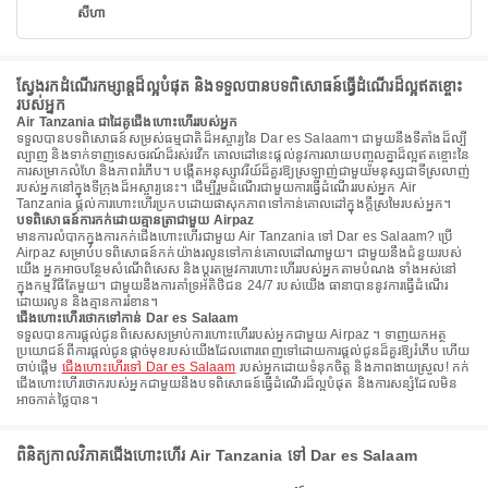
សីហា
ស្វែងរកដំណើរកម្សាន្តដ៏ល្អបំផុត និងទទួលបានបទពិសោធន៍ធ្វើដំណើរដ៏ល្អឥតខ្ចោះ
របស់អ្នក
Air Tanzania ជាដៃគូជើងហោះហើររបស់អ្នក
ទទួលបានបទពិសោធន៍សម្រស់ធម្មជាតិដ៏អស្ចារ្យនៃ Dar es Salaam។ ជាមួយនឹងទីតាំងដ៏ល្បី
ល្បាញ និងទាក់ទាញទេសចរណ៍ដ៏រស់រវើក គោលដៅនេះផ្តល់នូវការលាយបញ្ចូលគ្នាដ៏ល្អឥតខ្ចោះនៃ
ការសម្រាកលំហែ និងភាពរំភើប។ បង្កើតអនុស្សាវរីយ៍ដ៏គួរឱ្យស្រឡាញ់ជាមួយមនុស្សជាទីស្រលាញ់
របស់អ្នកនៅក្នុងទីក្រុងដ៏អស្ចារ្យនេះ។ ដើម្បីរួមដំណើរជាមួយការធ្វើដំណើររបស់អ្នក Air
Tanzania ផ្តល់ការហោះហើរប្រកបដោយផាសុកភាពទៅកាន់គោលដៅក្នុងក្តីស្រមៃរបស់អ្នក។
បទពិសោធន៍ការកក់ដោយគ្មានត្រាជាមួយ Airpaz
មានការលំបាកក្នុងការកក់ជើងហោះហើរជាមួយ Air Tanzania ទៅ Dar es Salaam? ប្រើ
Airpaz សម្រាប់បទពិសោធន៍កក់យ៉ាងរលូនទៅកាន់គោលដៅណាមួយ។ ជាមួយនឹងជំនួយរបស់
យើង អ្នកអាចបន្ថែមសំណើពិសេស និងប្ដូរតម្រូវការហោះហើររបស់អ្នកតាមបំណង ទាំងអស់នៅ
ក្នុងកម្មវិធីតែមួយ។ ជាមួយនឹងការគាំទ្រអតិថិជន 24/7 របស់យើង ធានាបាននូវការធ្វើដំណើរ
ដោយរលូន និងគ្មានការរំខាន។
ជើងហោះហើរថោកទៅកាន់ Dar es Salaam
ទទួលបានការផ្តល់ជូនពិសេសសម្រាប់ការហោះហើររបស់អ្នកជាមួយ Airpaz ។ ទាញយកអត្ថ
ប្រយោជន៍ពីការផ្តល់ជូនផ្តាច់មុខរបស់យើងដែលពោរពេញទៅដោយការផ្តល់ជូនដ៏គួរឱ្យរំភើប ហើយ
ចាប់ផ្តើម
ជើងហោះហើរទៅ Dar es Salaam
របស់អ្នកដោយទំនុកចិត្ត និងភាពងាយស្រួល! កក់
ជើងហោះហើរថោករបស់អ្នកជាមួយនឹងបទពិសោធន៍ធ្វើដំណើរដ៏ល្អបំផុត និងការសន្សំដែលមិន
អាចកាត់ថ្លៃបាន។
ពិនិត្យកាលវិភាគជើងហោះហើរ Air Tanzania ទៅ Dar es Salaam