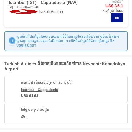
Istanbul (IST)
Cappadocia (NAV)
ចាប់ផ្ដើមពី
US$ 65.1
ចន្ទ 17 សីហា
តាមដាន
តម្លៃ/ អ្នកដំណើរ
Turkish Airlines
កក់
សូមចំណាំថាតម្លៃដែលបានរាយនៅលើទំព័រនេះប្រហែលជាមិនទាន់សម័យ និងអាច
ផ្លាស់ប្តូរដោយគ្មានការជូនដំណឹងជាមុន។ យើងខិតខំផ្តល់ព័ត៌មានត្រឹមត្រូវ និង
បច្ចុប្បន្នបំផុត។
Turkish Airlines ព័ត៌មានជើងហោះហើរទៅកាន់ Nevsehir Kapadokya
Airport
ការផ្តល់ជូនពិសេសសម្រាប់ការហោះហើរ
Istanbul - Cappadocia
US$ 64.63
ខែថ្លៃសំបុត្រទាបបំផុត
សីហា