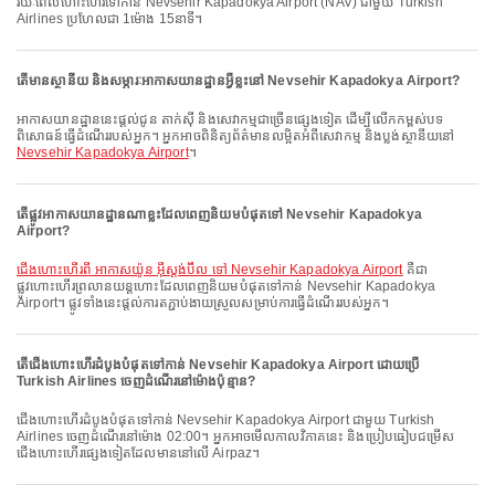
រយៈពេលហោះហើរទៅកាន់ Nevsehir Kapadokya Airport (NAV) ជាមួយ Turkish
Airlines ប្រហែលជា 1ម៉ោង 15នាទី។
តើមានស្ថានីយ និងសម្ភារៈអាកាសយានដ្ឋានអ្វីខ្លះនៅ Nevsehir Kapadokya Airport?
អាកាសយានដ្ឋាននេះផ្តល់ជូន តាក់ស៊ី និងសេវាកម្មជាច្រើនផ្សេងទៀត ដើម្បីលើកកម្ពស់បទ
ពិសោធន៍ធ្វើដំណើររបស់អ្នក។ អ្នកអាចពិនិត្យព័ត៌មានលម្អិតអំពីសេវាកម្ម និងប្លង់ស្ថានីយនៅ
Nevsehir Kapadokya Airport
។
តើផ្លូវអាកាសយានដ្ឋានណាខ្លះដែលពេញនិយមបំផុតទៅ Nevsehir Kapadokya
Airport?
ជើងហោះហើរពី អាកាសយ៉ូន អ៊ីស្តង់ប៊ឺល ទៅ Nevsehir Kapadokya Airport
គឺជា
ផ្លូវហោះហើរព្រលានយន្តហោះដែលពេញនិយមបំផុតទៅកាន់ Nevsehir Kapadokya
Airport។ ផ្លូវទាំងនេះផ្តល់ការតភ្ជាប់ងាយស្រួលសម្រាប់ការធ្វើដំណើររបស់អ្នក។
តើជើងហោះហើរដំបូងបំផុតទៅកាន់ Nevsehir Kapadokya Airport ដោយប្រើ
Turkish Airlines ចេញដំណើរនៅម៉ោងប៉ុន្មាន?
ជើងហោះហើរដំបូងបំផុតទៅកាន់ Nevsehir Kapadokya Airport ជាមួយ Turkish
Airlines ចេញដំណើរនៅម៉ោង 02:00។ អ្នកអាចមើលកាលវិភាគនេះ និងប្រៀបធៀបជម្រើស
ជើងហោះហើរផ្សេងទៀតដែលមាននៅលើ Airpaz។