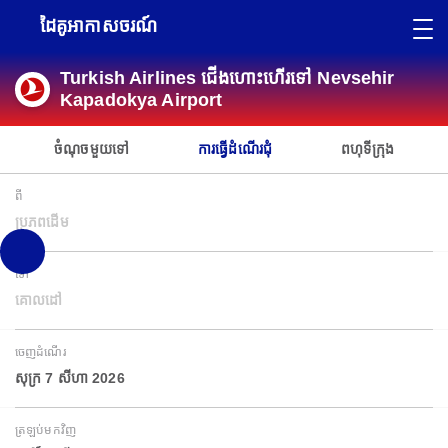
ដៃគូអាកាសចរណ៍
Turkish Airlines ជើងហោះហើរទៅ Nevsehir
Kapadokya Airport
ចំណុចមួយទៅ
ការធ្វើដំណើរជុំ
ពហុទីក្រុង
ពី
ប្រភពដើម
ទៅ
គោលដៅ
ចេញដំណើរ
សុក្រ 7 សីហា 2026
ត្រឡប់មកវិញ