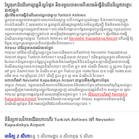
ស្វែងរកដំណើរកម្សាន្តដ៏ល្អបំផុត និងទទួលបានបទពិសោធន៍ធ្វើដំណើរដ៏ល្អឥតខ្ចោះ
របស់អ្នក
រៀបចំផែនការធ្វើដំណើររបស់អ្នកជាមួយ Turkish Airlines
ត្រូវបានគេស្គាល់ថាសម្រាប់ទេសភាពដ៏អស្ចារ្យ បេតិកភណ្ឌវប្បធម៌ចម្រុះ និងការទាក់ទាញក្នុង
តំបន់ដ៏រស់រវើក Cappadocia ផ្តល់នូវដំណើរផ្សងព្រេងដែលមិនគួរឱ្យជឿ និងមិនអាចបំភ្លេច
បានសម្រាប់អ្នកទស្សនាទាំងអស់។ ចាប់តាំងពីការរុករកកន្លែងសម្គាល់ប្រវត្តិសាស្ត្រ រហូតដល់ការ
ទទួលទានអាហារឆ្ងាញ់ៗក្នុងតំបន់ មានអ្វីម្យ៉ាងសម្រាប់អ្នកគ្រប់គ្នានៅទីនេះ។ រៀបចំផែនការធ្វើ
ដំណើររបស់អ្នកជាមួយ Turkish Airlines ទៅ
Nevsehir Kapadokya Airport
ហើយធ្វើឱ្យ
ចិត្តរបស់អ្នកស្រស់ស្រាយពីភាពអ៊ូអរនៃពិភពលោក។
Airpaz ជាដៃគូទេសចរណ៍របស់អ្នក
Airpaz នៅទីនេះដើម្បីជួយអ្នកក្នុងការកក់ជើងហោះហើរទៅកាន់ Nevsehir Kapadokya
Airport ជាមួយ Turkish Airlines។ ហេតុអ្វីបានជា Airpaz? យើងផ្តល់ជូននូវបទពិសោធន៍
នៃការកក់ដ៏ល្អឥតខ្ចោះតម្លៃប្រកួតប្រជែងនិងការគាំទ្រអតិថិជនដ៏ល្អឥតខ្ចោះដើម្បីធានាថាការធ្វើ
ដំណើររបស់អ្នកមានភាពរលូននិងរីករាយ។ ទោះបីជា អ្នក មាន សំណើ ពិសេស ឬ ត្រូវការ ជំនួយ
នៅ គ្រប់ ដំណាក់កាល នៃ ដំណើរ របស់ អ្នក ក៏ដោយ ក្រុម ការងារ ដែល បាន បម្រើ ការងារ របស់
យើង មាន ការ ប្រើប្រាស់ 24/7 ដើម្បី ជួយ អ្នក ឲ្យ មាន ដំណើរ ដ៏ រីករាយ។
ហោះហើរទៅ Nevsehir Kapadokya Airport ជាមួយនឹងតម្លៃទាបបំផុត
ជាមួយ Airpaz, ទទួលបានជើងហោះហើរដែលមានតំលៃថោកបំផុតទៅគោលដៅសុបិន្តរបស់អ្នក.
សូមអញ្ជើញមកលេងជាមួយអ្នកដែលស្រឡាញ់ ដោយមិនព្រួយបារម្ភអំពីថវិកា របស់អ្នកទេ ព្រោះ
Airpaz ផ្តល់នូវការផ្តល់ជូនពិសេសជាច្រើនសម្រាប់អ្នក ។ កក់
ជើងហោះហើរទៅ Nevsehir
Kapadokya Airport
ដែលមានតំលៃថោករបស់អ្នកនៅ Airpaz សម្រាប់បទពិសោធន៍ធ្វើ
ដំណើរដ៏ល្អបំផុត និងការសន្សំសំចៃដែលមិនអាចយកឈ្នះបាន ។
ពិនិត្យកាលវិភាគជើងហោះហើរ Turkish Airlines ទៅ Nevsehir
Kapadokya Airport
អាទិត្យ 2 សីហា
ចន្ទ 3 សីហា
អង្គារ 4 សីហា
ពុធ 5 សីហា