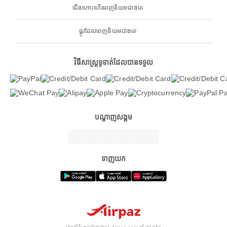
ជើងហោះហើរពេញនិយមជាងគេ
ផ្លូវដែលពេញនិយមជាងគេ
វិធីសាស្ត្រទូទាត់ដែលបានទទួល
បណ្តាញសង្គម
ទាញយក