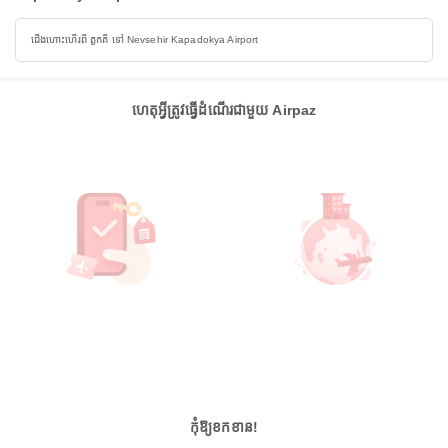
ជើងហោះហើរពី តួកគី ទៅ Nevsehir Kapadokya Airport
ហេតុអ្វីត្រូវធ្វើដំណើរជាមួយ Airpaz
កុំឱ្យខកខាន!