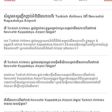
សំណួរគេសួរញឹកញាប់អំពីជើងហោះហើរ Turkish Airlines ទៅ Nevsehir
Kapadokya Airport
តើ Turkish Airlines ផ្តល់ប្រាក់ឧបត្ថម្ភសម្រាប់កាបូបសម្រាប់ជើងហោះហើរទៅកាន់
Nevsehir Kapadokya Airport ដែរឬទេ?
បាទ Turkish Airlines ផ្តល់អត្ថប្រយោជន៍អំពីអីវ៉ាន់សម្រាប់ជើងហោះហើរ ក្នុងស្រុក &
អន្តរជាតិ ទៅកាន់ Nevsehir Kapadokya Airport។ ព័ត៌មានលម្អិតអាស្រ័យលើប្រភេទសំបុត្រ
និងគោលដៅ។ អ្នកអាចមើលព័ត៌មានអីវ៉ាន់នៅ Airpaz នៅពេលកក់។
តើ Turkish Airlines ផ្តល់សេវាចុះឈ្មោះតាមអ៊ីនធឺណិតសម្រាប់ជើងហោះហើរទៅកាន់
Nevsehir Kapadokya Airport ដែរឬទេ?
បាទ/ចាស Turkish Airlines ផ្តល់ការឆែកអ៊ីនធឺណេតសម្រាប់ជើងហោះហើរទៅកាន់
Nevsehir Kapadokya Airport ដែលអនុញ្ញាតឱ្យអ្នកងាយស្រួលពិនិត្យចូលសម្រាប់
ការហោះហើររបស់អ្នកតាមរយៈវេទិការបស់យើង។ គ្រាន់តែធ្វើតាមការណែនាំដែលមាននៅលើ
Airpaz ដើម្បីបញ្ចប់ដំណើរការ។
តើជើងហោះហើរទៅកាន់ Nevsehir Kapadokya Airport ជាមួយ Turkish Airlines
មានរយៈពេលប៉ុន្មាន?