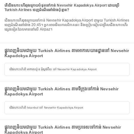
តើជើងហោះហើរចុងក្រោយបំផុតទៅកាន់ Nevsehir Kapadokya Airport ដោយប្រើ
Turkish Airlines ចេញដំណើរនៅម៉ោងប៉ុន្មាន?
ជើងហោះហើរចុងក្រោយទៅកាន់ Nevsehir Kapadokya Airport ជាមួយ Turkish Airlines
ចេញដំណើរនៅម៉ោង 20:45។ អ្នកអាចមើលកាលវិភាគនេះ និងប្រៀបធៀបជម្រើសជើងហោះហើរ
ផ្សេងទៀតដែលមាននៅលើ Airpaz។
ផ្លូវពេញនិយមជាមួយ Turkish Airlines តាមអាកាសយានដ្ឋានទៅ Nevsehir
Kapadokya Airport
ជើងហោះហើរពី អាកាសយ៉ូន អ៊ីស្តង់ប៊ឺល ទៅ Nevsehir Kapadokya Airport
ផ្លូវពេញនិយមជាមួយ Turkish Airlines តាមទីក្រុងទៅកាន់ Nevsehir
Kapadokya Airport
ជើងហោះហើរពី Istanbul ទៅ Nevsehir Kapadokya Airport
ផ្លូវពេញនិយមជាមួយ Turkish Airlines តាមប្រទេសទៅកាន់ Nevsehir
Kapadokya Airport