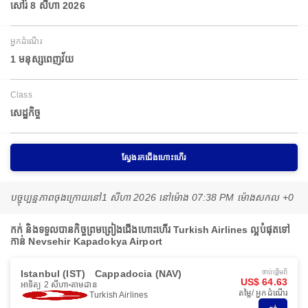
សៅរ៍ 8 សីហា 2026
អ្នកដំណើរ
1 មនុស្សពេញវ័យ
Class
សេដ្ឋកិច្ច
ស្វែងរកជើងហោះហើរ
បច្ចុប្បន្នភាពចុងក្រោយនៅ
1 សីហា 2026 នៅ​ម៉ោង 07:38 PM ម៉ោង​សកល +0
កក់ និងទទួលបានកិច្ចព្រមព្រៀងជើងហោះហើរ Turkish Airlines ល្អបំផុតទៅ
កាន់ Nevsehir Kapadokya Airport
Istanbul (IST)
Cappadocia (NAV)
ចាប់ផ្ដើមពី
US$ 64.63
អាទិត្យ 2 សីហា
តាមដាន
តម្លៃ/ អ្នកដំណើរ
Turkish Airlines