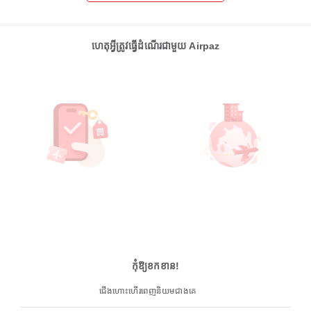
ហេតុអ្វីត្រូវធ្វើដំណើរជាមួយ Airpaz
កុំឱ្យខកខាន!
ជើងហោះហើរពេញនិយមជាងគេ