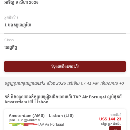
អាទិត្យ 9 សីហា 2026
អ្នកដំណើរ
1 មនុស្សពេញវ័យ
Class
សេដ្ឋកិច្ច
ស្វែងរកជើងហោះហើរ
បច្ចុប្បន្នភាពចុងក្រោយនៅ
2 សីហា 2026 នៅ​ម៉ោង 07:41 PM ម៉ោង​សកល +0
កក់ និងទទួលបានកិច្ចព្រមព្រៀងជើងហោះហើរ TAP Air Portugal ល្អបំផុតពី
Amsterdam ទៅ Lisbon
Amsterdam (AMS)
Lisbon (LIS)
ចាប់ផ្ដើមពី
US$ 144.23
ព្រហ 10 កញ្ញា
តាមដាន
តម្លៃ/ អ្នកដំណើរ
TAP Air Portugal