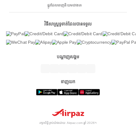
ផ្លូវដែលពេញនិយមជាងគេ
វិធីសាស្ត្រទូទាត់ដែលបានទទួល
បណ្តាញសង្គម
ទាញយក
រក្សាសិទ្ធិគ្រប់យ៉ាងដោយ Airpaz.com ឆ្នាំ 2026។