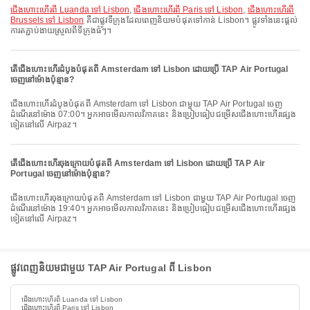
ជើងហោះហើរពី Luanda ទៅ Lisbon
,
ជើងហោះហើរពី Paris ទៅ Lisbon
,
ជើងហោះហើរពី
Brussels ទៅ Lisbon
គឺជាផ្លូវទីក្រុងដែលពេញនិយមបំផុតទៅកាន់ Lisbon។ ផ្លូវទាំងនេះផ្តល់
ការតភ្ជាប់ងាយស្រួលពីទីក្រុងធំៗ។
តើជើងហោះហើរដំបូងបំផុតពី Amsterdam ទៅ Lisbon ដោយប្រើ TAP Air Portugal
ចេញនៅម៉ោងប៉ុន្មាន?
ជើងហោះហើរដំបូងបំផុតពី Amsterdam ទៅ Lisbon ជាមួយ TAP Air Portugal ចេញ
ដំណើរនៅម៉ោង 07:00។ អ្នកអាចមើលកាលវិភាគនេះ និងប្រៀបធៀបជម្រើសជើងហោះហើរផ្សេង
ទៀតនៅលើ Airpaz។
តើជើងហោះហើរចុងក្រោយបំផុតពី Amsterdam ទៅ Lisbon ដោយប្រើ TAP Air
Portugal ចេញនៅម៉ោងប៉ុន្មាន?
ជើងហោះហើរចុងក្រោយបំផុតពី Amsterdam ទៅ Lisbon ជាមួយ TAP Air Portugal ចេញ
ដំណើរនៅម៉ោង 19:40។ អ្នកអាចមើលកាលវិភាគនេះ និងប្រៀបធៀបជម្រើសជើងហោះហើរផ្សេង
ទៀតនៅលើ Airpaz។
ផ្លូវពេញនិយមជាមួយ TAP Air Portugal ពី Lisbon
ជើងហោះហើរពី Luanda ទៅ Lisbon
ជើងហោះហើរពី Paris ទៅ Lisbon