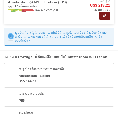
Amsterdam (AMS)
Lisbon (LIS)
ចាប់ផ្ដើមពី
US$ 218.21
សុក្រ 14 សីហា
តាមដាន
តម្លៃ/ អ្នកដំណើរ
TAP Air Portugal
កក់
សូមចំណាំថាតម្លៃដែលបានរាយនៅលើទំព័រនេះប្រហែលជាមិនទាន់សម័យ និងអាច
ផ្លាស់ប្តូរដោយគ្មានការជូនដំណឹងជាមុន។ យើងខិតខំផ្តល់ព័ត៌មានត្រឹមត្រូវ និង
បច្ចុប្បន្នបំផុត។
TAP Air Portugal ព័ត៌មានជើងហោះហើរពី Amsterdam ទៅ Lisbon
ការផ្តល់ជូនពិសេសសម្រាប់ការហោះហើរ
Amsterdam - Lisbon
US$ 144.23
ខែថ្លៃសំបុត្រទាបបំផុត
កញ្ញា
ទិសដៅសរុប