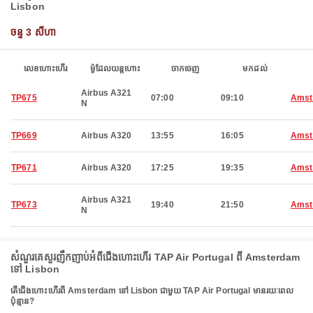
Lisbon
ចន្ទ 3 សីហា
លេខហោះហើរ
ម៉ូដែលយន្តហោះ
ចាកចេញ
មកដល់
Airbus A321
TP675
07:00
09:10
Amst
N
TP669
Airbus A320
13:55
16:05
Amst
TP671
Airbus A320
17:25
19:35
Amst
Airbus A321
TP673
19:40
21:50
Amst
N
សំណួរគេសួរញឹកញាប់អំពីជើងហោះហើរ TAP Air Portugal ពី Amsterdam
ទៅ Lisbon
តើជើងហោះហើរពី Amsterdam ទៅ Lisbon ជាមួយ TAP Air Portugal មានរយៈពេល
ប៉ុន្មាន?