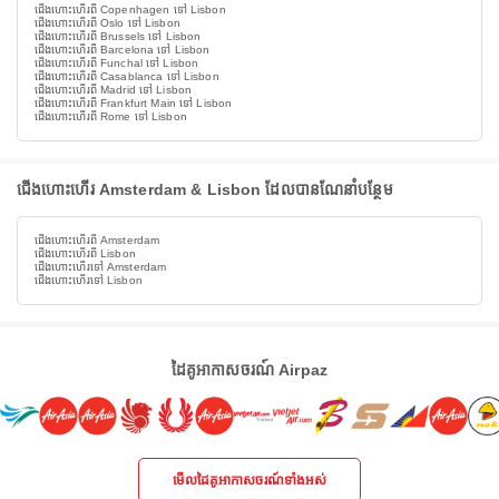
ជើងហោះហើរពី Copenhagen ទៅ Lisbon
ជើងហោះហើរពី Oslo ទៅ Lisbon
ជើងហោះហើរពី Brussels ទៅ Lisbon
ជើងហោះហើរពី Barcelona ទៅ Lisbon
ជើងហោះហើរពី Funchal ទៅ Lisbon
ជើងហោះហើរពី Casablanca ទៅ Lisbon
ជើងហោះហើរពី Madrid ទៅ Lisbon
ជើងហោះហើរពី Frankfurt Main ទៅ Lisbon
ជើងហោះហើរពី Rome ទៅ Lisbon
ជើងហោះហើរ Amsterdam & Lisbon ដែលបានណែនាំបន្ថែម
ជើងហោះហើរពី Amsterdam
ជើងហោះហើរពី Lisbon
ជើងហោះហើរទៅ Amsterdam
ជើងហោះហើរទៅ Lisbon
ដៃគូអាកាសចរណ៍ Airpaz
មើលដៃគូអាកាសចរណ៍ទាំងអស់