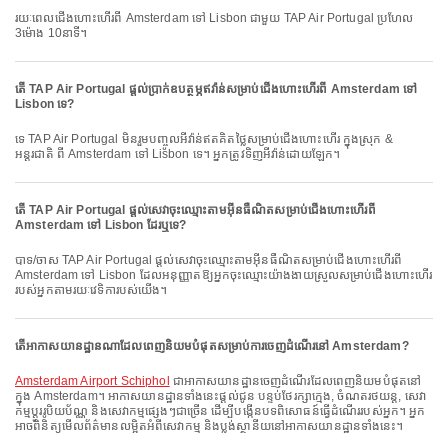
រយៈពេលជើងហោះហើរពី Amsterdam ទៅ Lisbon ជាមួយ TAP Air Portugal ប្រហែល
3ម៉ោង 10នាទី។
តើ TAP Air Portugal ផ្តល់ប្រាក់ឧបត្ថម្ភឥវ៉ាន់សម្រាប់ជើងហោះហើរពី Amsterdam ទៅ
Lisbon ទេ?
ទេ TAP Air Portugal មិនរួមបញ្ចូលអីវ៉ាន់ឥតគិតថ្លៃសម្រាប់ជើងហោះហើរ ក្នុងស្រុក &
អន្តរជាតិ ពី Amsterdam ទៅ Lisbon ទេ។ អ្នកត្រូវទិញអីវ៉ាន់ដោយឡែក។
តើ TAP Air Portugal ផ្តល់សេវាចុះឈ្មោះតាមអ៊ីនធឺណិតសម្រាប់ជើងហោះហើរពី
Amsterdam ទៅ Lisbon ដែរឬទេ?
បាទ/ចាស TAP Air Portugal ផ្តល់សេវាចុះឈ្មោះតាមអ៊ីនធឺណិតសម្រាប់ជើងហោះហើរពី
Amsterdam ទៅ Lisbon ដែលអនុញ្ញាតឱ្យអ្នកចុះឈ្មោះយ៉ាងងាយស្រួលសម្រាប់ជើងហោះហើរ
របស់អ្នកតាមរយៈវេទិការបស់យើង។
តើអាកាសយានដ្ឋានណាដែលពេញនិយមបំផុតសម្រាប់ការចេញដំណើរនៅ Amsterdam?
Amsterdam Airport Schiphol
ជាអាកាសយានដ្ឋានចេញដំណើរដែលពេញនិយមបំផុតនៅ
ក្នុង Amsterdam។ អាកាសយានដ្ឋានទាំងនេះផ្តល់ជូន បន្ទប់ថែរក្សាក្មេង, ចំណតរថយន្ត, សេវា
កម្មប្តូររូបិយប័ណ្ណ និងសេវាកម្មផ្សេងៗជាច្រើន ដើម្បីបង្កើនបទពិសោធន៍ធ្វើដំណើររបស់អ្នក។ អ្នក
អាចពិនិត្យមើលព័ត៌មានលម្អិតអំពីសេវាកម្ម និងប្លង់ស្ថានីយនៅអាកាសយានដ្ឋានទាំងនេះ។