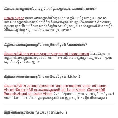
តើអាកាសយានដ្ឋានណាដែលពេញនិយមបំផុតសម្រាប់ការមកដល់នៅ Lisbon?
Lisbon Airport
ជាអាកាសយានដ្ឋានដំណើរចូលដែលពេញនិយមបំផុតនៅក្នុង Lisbon។
អាកាសយានដ្ឋានទាំងនេះផ្តល់ជូន គ្លីនិក និងឱសថស្ថាន, រទេះរុញ, ចំណតរថយន្ត និងសេវាកម្ម
ផ្សេងៗជាច្រើន ដើម្បីបង្កើនបទពិសោធន៍ធ្វើដំណើររបស់អ្នក។ អ្នកអាចពិនិត្យមើលព័ត៌មានលម្អិត
អំពីសេវាកម្ម និងប្លង់ស្ថានីយនៅអាកាសយានដ្ឋានទាំងនេះ។
តើផ្លូវអាកាសយានដ្ឋានណាខ្លះដែលពេញនិយមបំផុតពី Amsterdam?
ជើងហោះហើរពី Amsterdam Airport Schiphol ទៅ Lisbon Airport
គឺជាមាគ៌ាព្រលាន
យន្តហោះដែលពេញនិយមបំផុតពី Amsterdam។ មាគ៌ាទាំងនេះផ្តល់នូវការតភ្ជាប់ដ៏ងាយស្រួល
សម្រាប់ការធ្វើដំណើររបស់អ្នក។
តើផ្លូវអាកាសយានដ្ឋានណាខ្លះដែលពេញនិយមបំផុតទៅ Lisbon?
ជើងហោះហើរពី Dr. António Agostinho Neto International Airport ទៅ Lisbon
Airport
,
ជើងហោះហើរពី អាកាសយានដ្ឋានឧរលី ទៅ Lisbon Airport
,
ជើងហោះហើរពី
Brussels Airport ទៅ Lisbon Airport
គឺជាមាគ៌ាព្រលានយន្តហោះដែលពេញនិយមបំផុតទៅ
កាន់ Lisbon។ មាគ៌ាទាំងនេះផ្តល់នូវការតភ្ជាប់ដ៏ងាយស្រួលសម្រាប់ការធ្វើដំណើររបស់អ្នក។
តើផ្លូវទីក្រុងណាខ្លះដែលពេញនិយមបំផុតទៅ Lisbon?