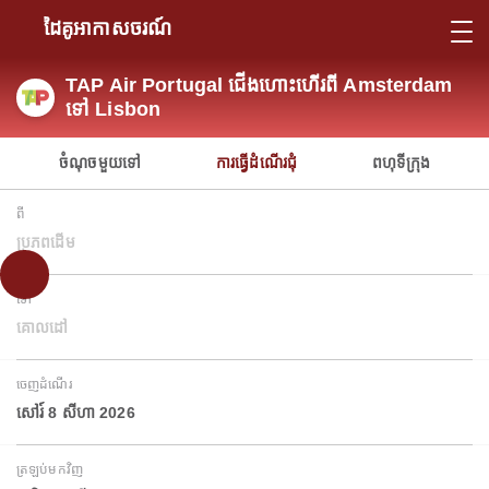
ដៃគូអាកាសចរណ៍
TAP Air Portugal ជើងហោះហើរពី Amsterdam
ទៅ Lisbon
ចំណុចមួយទៅ
ការធ្វើដំណើរជុំ
ពហុទីក្រុង
ពី
ប្រភពដើម
ទៅ
គោលដៅ
ចេញដំណើរ
សៅរ៍ 8 សីហា 2026
ត្រឡប់មកវិញ