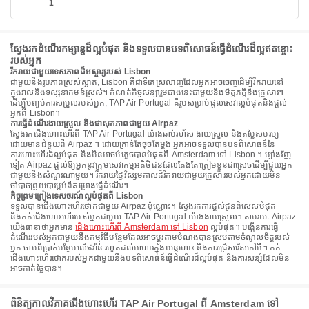
1
ស្វែងរកដំណើរកម្សាន្តដ៏ល្អបំផុត និងទទួលបានបទពិសោធន៍ធ្វើដំណើរដ៏ល្អឥតខ្ចោះ
របស់អ្នក
រីករាយជាមួយទេសភាពដ៏អស្ចារ្យរបស់ Lisbon
ជាមួយនឹងរូបភាពស្រស់ស្អាត, Lisbon គឺជាទីគេស្រលាញ់ដែលអ្នកអាចចេញដើម្បីរីករាយនៅ
ក្នុងវាលនិងទស្សនាគមន៍ស្រស់។ កំណត់កិច្ចសន្យារួមជាងនេះជាមួយនឹងមិត្តភក្តិនិងគ្រួសារ។
ដើម្បីបញ្ចប់ការសម្រួលរបស់អ្នក, TAP Air Portugal គឺរួមសម្រាប់ផ្តល់សេវាល្អបំផុតនិងផ្តល់
អ្នកពី Lisbon។
ការធ្វើដំណើរងាយស្រួល និងផាសុកភាពជាមួយ Airpaz
ស្វែងរកជើងហោះហើរពី TAP Air Portugal យ៉ាងឆាប់រហ័ស ងាយស្រួល និងតម្លៃសមរម្យ
ដោយមានជំនួយពី Airpaz ។ ដោយគ្រាន់តែចុចតែម្តង អ្នកអាចទទួលបានបទពិសោធន៍នៃ
ការហោះហើរដ៏ល្អបំផុត និងមិនអាចបំភ្លេចបានបំផុតពី Amsterdam ទៅ Lisbon ។ ម្យ៉ាងវិញ
ទៀត Airpaz ផ្តល់ឱ្យអ្នកនូវក្រុមសេវាកម្មអតិថិជនដែលតែងតែត្រៀមខ្លួនជាស្រេចដើម្បីជួយអ្នក
ជាមួយនឹងសំណួរណាមួយ។ រីករាយថ្ងៃវិស្សមកាលដ៏រីករាយជាមួយគ្រួសាររបស់អ្នកដោយមិន
ចាំបាច់ព្រួយបារម្ភអំពីគម្រោងធ្វើដំណើរ។
កិច្ចព្រមព្រៀងទេសចរណ៍ល្អបំផុតពី Lisbon
ទទួលបានជើងហោះហើរថោកជាមួយ Airpaz ប៉ុណ្ណោះ។ ស្វែងរកការផ្តល់ជូនពិសេសបំផុត
និងកក់ជើងហោះហើររបស់អ្នកជាមួយ TAP Air Portugal យ៉ាងងាយស្រួល។ តាមរយៈ Airpaz
យើងធានាថាអ្នកមាន
ជើងហោះហើរពី Amsterdam ទៅ Lisbon
ល្អបំផុត។ បង្កើនការធ្វើ
ដំណើររបស់អ្នកជាមួយនឹងកម្មវិធីបន្ថែមដែលអាចប្ដូរតាមបំណងបានស្របតាមចំណូលចិត្តរបស់
អ្នក ចាប់ពីប្រាក់បន្ថែមលើឥវ៉ាន់ រហូតដល់អាហារក្នុងយន្តហោះ និងការជ្រើសរើសកៅអី។ កក់
ជើងហោះហើរថោករបស់អ្នកជាមួយនឹងបទពិសោធន៍ធ្វើដំណើរដ៏ល្អបំផុត និងការសន្សំដែលមិន
អាចកាត់ថ្លៃបាន។
ពិនិត្យកាលវិភាគជើងហោះហើរ TAP Air Portugal ពី Amsterdam ទៅ