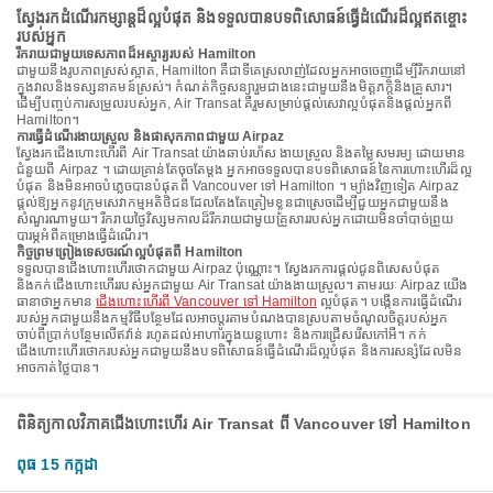
ស្វែងរកដំណើរកម្សាន្តដ៏ល្អបំផុត និងទទួលបានបទពិសោធន៍ធ្វើដំណើរដ៏ល្អឥតខ្ចោះ
របស់អ្នក
រីករាយជាមួយទេសភាពដ៏អស្ចារ្យរបស់ Hamilton
ជាមួយនឹងរូបភាពស្រស់ស្អាត, Hamilton គឺជាទីគេស្រលាញ់ដែលអ្នកអាចចេញដើម្បីរីករាយនៅ
ក្នុងវាលនិងទស្សនាគមន៍ស្រស់។ កំណត់កិច្ចសន្យារួមជាងនេះជាមួយនឹងមិត្តភក្តិនិងគ្រួសារ។
ដើម្បីបញ្ចប់ការសម្រួលរបស់អ្នក, Air Transat គឺរួមសម្រាប់ផ្តល់សេវាល្អបំផុតនិងផ្តល់អ្នកពី
Hamilton។
ការធ្វើដំណើរងាយស្រួល និងផាសុកភាពជាមួយ Airpaz
ស្វែងរកជើងហោះហើរពី Air Transat យ៉ាងឆាប់រហ័ស ងាយស្រួល និងតម្លៃសមរម្យ ដោយមាន
ជំនួយពី Airpaz ។ ដោយគ្រាន់តែចុចតែម្តង អ្នកអាចទទួលបានបទពិសោធន៍នៃការហោះហើរដ៏ល្អ
បំផុត និងមិនអាចបំភ្លេចបានបំផុតពី Vancouver ទៅ Hamilton ។ ម្យ៉ាងវិញទៀត Airpaz
ផ្តល់ឱ្យអ្នកនូវក្រុមសេវាកម្មអតិថិជនដែលតែងតែត្រៀមខ្លួនជាស្រេចដើម្បីជួយអ្នកជាមួយនឹង
សំណួរណាមួយ។ រីករាយថ្ងៃវិស្សមកាលដ៏រីករាយជាមួយគ្រួសាររបស់អ្នកដោយមិនចាំបាច់ព្រួយ
បារម្ភអំពីគម្រោងធ្វើដំណើរ។
កិច្ចព្រមព្រៀងទេសចរណ៍ល្អបំផុតពី Hamilton
ទទួលបានជើងហោះហើរថោកជាមួយ Airpaz ប៉ុណ្ណោះ។ ស្វែងរកការផ្តល់ជូនពិសេសបំផុត
និងកក់ជើងហោះហើររបស់អ្នកជាមួយ Air Transat យ៉ាងងាយស្រួល។ តាមរយៈ Airpaz យើង
ធានាថាអ្នកមាន
ជើងហោះហើរពី Vancouver ទៅ Hamilton
ល្អបំផុត។ បង្កើនការធ្វើដំណើរ
របស់អ្នកជាមួយនឹងកម្មវិធីបន្ថែមដែលអាចប្ដូរតាមបំណងបានស្របតាមចំណូលចិត្តរបស់អ្នក
ចាប់ពីប្រាក់បន្ថែមលើឥវ៉ាន់ រហូតដល់អាហារក្នុងយន្តហោះ និងការជ្រើសរើសកៅអី។ កក់
ជើងហោះហើរថោករបស់អ្នកជាមួយនឹងបទពិសោធន៍ធ្វើដំណើរដ៏ល្អបំផុត និងការសន្សំដែលមិន
អាចកាត់ថ្លៃបាន។
ពិនិត្យកាលវិភាគជើងហោះហើរ Air Transat ពី Vancouver ទៅ Hamilton
ពុធ 15 កក្កដា