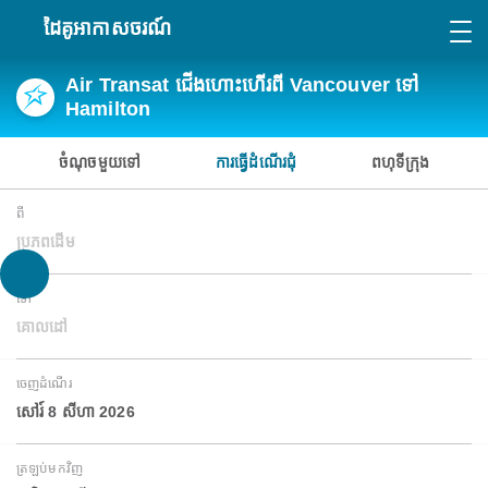
ដៃគូអាកាសចរណ៍
Air Transat ជើងហោះហើរពី Vancouver ទៅ
Hamilton
ចំណុចមួយទៅ
ការធ្វើដំណើរជុំ
ពហុទីក្រុង
ពី
ប្រភពដើម
ទៅ
គោលដៅ
ចេញដំណើរ
សៅរ៍ 8 សីហា 2026
ត្រឡប់មកវិញ