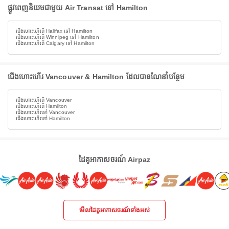
ផ្លូវពេញនិយមជាមួយ Air Transat ទៅ Hamilton
ជើងហោះហើរពី Halifax ទៅ Hamilton
ជើងហោះហើរពី Winnipeg ទៅ Hamilton
ជើងហោះហើរពី Calgary ទៅ Hamilton
ជើងហោះហើរ Vancouver & Hamilton ដែលបានណែនាំបន្ថែម
ជើងហោះហើរពី Vancouver
ជើងហោះហើរពី Hamilton
ជើងហោះហើរទៅ Vancouver
ជើងហោះហើរទៅ Hamilton
ដៃគូអាកាសចរណ៍ Airpaz
មើលដៃគូអាកាសចរណ៍ទាំងអស់