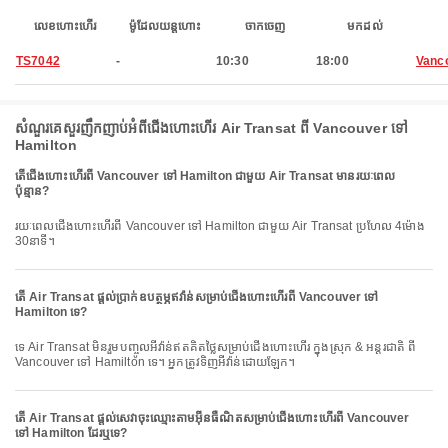
លេខហោះហើរ
ម៉ូដែលយន្តហោះ
ចាកចេញ
មកដល់
TS7042
-
10:30
18:00
Vanc
សំណួរគេសួរញឹកញាប់អំពីជើងហោះហើរ Air Transat ពី Vancouver ទៅ
Hamilton
តើជើងហោះហើរពី Vancouver ទៅ Hamilton ជាមួយ Air Transat មានរយៈពេល
ប៉ុន្មាន?
រយៈពេលជើងហោះហើរពី Vancouver ទៅ Hamilton ជាមួយ Air Transat ប្រហែល 4ម៉ោង
30នាទី។
តើ Air Transat ផ្តល់ប្រាក់ឧបត្ថម្ភឥវ៉ាន់សម្រាប់ជើងហោះហើរពី Vancouver ទៅ
Hamilton ទេ?
ទេ Air Transat មិនរួមបញ្ចូលអីវ៉ាន់ឥតគិតថ្លៃសម្រាប់ជើងហោះហើរ ក្នុងស្រុក & អន្តរជាតិ ពី
Vancouver ទៅ Hamilton ទេ។ អ្នកត្រូវទិញអីវ៉ាន់ដោយឡែក។
តើ Air Transat ផ្តល់សេវាចុះឈ្មោះតាមអ៊ីនធឺណិតសម្រាប់ជើងហោះហើរពី Vancouver
ទៅ Hamilton ដែរឬទេ?