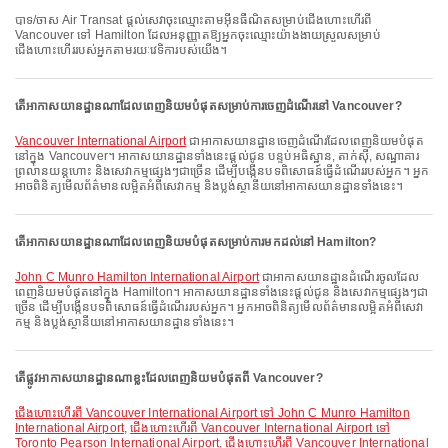
បាទ/ចាស Air Transat ផ្តល់សេវាចុះឈ្មោះតាមអ៊ីនធឺណិតសម្រាប់ជើងហោះហើរពី
Vancouver ទៅ Hamilton ដែលអនុញ្ញាតឱ្យអ្នកចុះឈ្មោះយ៉ាងងាយស្រួលសម្រាប់
ជើងហោះហើររបស់អ្នកតាមរយៈវេទិការបស់យើង។
តើអាកាសយានដ្ឋានណាដែលពេញនិយមបំផុតសម្រាប់ការចេញដំណើរនៅ Vancouver?
Vancouver International Airport
ជាអាកាសយានដ្ឋានចេញដំណើរដែលពេញនិយមបំផុត
នៅក្នុង Vancouver។ អាកាសយានដ្ឋានទាំងនេះផ្តល់ជូន បន្ទប់អធិស្ឋាន, តាក់ស៊ី, សណ្ឋាគារ
ព្រលានយន្តហោះ និងសេវាកម្មផ្សេងៗជាច្រើន ដើម្បីបង្កើនបទពិសោធន៍ធ្វើដំណើររបស់អ្នក។ អ្នក
អាចពិនិត្យមើលព័ត៌មានលម្អិតអំពីសេវាកម្ម និងប្លង់ស្ថានីយនៅអាកាសយានដ្ឋានទាំងនេះ។
តើអាកាសយានដ្ឋានណាដែលពេញនិយមបំផុតសម្រាប់ការមកដល់នៅ Hamilton?
John C Munro Hamilton International Airport
ជាអាកាសយានដ្ឋានដំណើរចូលដែល
ពេញនិយមបំផុតនៅក្នុង Hamilton។ អាកាសយានដ្ឋានទាំងនេះផ្តល់ជូន និងសេវាកម្មផ្សេងៗជា
ច្រើន ដើម្បីបង្កើនបទពិសោធន៍ធ្វើដំណើររបស់អ្នក។ អ្នកអាចពិនិត្យមើលព័ត៌មានលម្អិតអំពីសេវា
កម្ម និងប្លង់ស្ថានីយនៅអាកាសយានដ្ឋានទាំងនេះ។
តើផ្លូវអាកាសយានដ្ឋានណាខ្លះដែលពេញនិយមបំផុតពី Vancouver?
ជើងហោះហើរពី Vancouver International Airport ទៅ John C Munro Hamilton
International Airport
,
ជើងហោះហើរពី Vancouver International Airport ទៅ
Toronto Pearson International Airport
,
ជើងហោះហើរពី Vancouver International