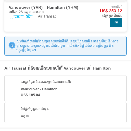
Vancouver (YVR)
Hamilton (YHM)
ចាប់ផ្ដើមពី
US$ 253.12
អាទិត្យ 26 កក្កដា
តាមដាន
តម្លៃ/ អ្នកដំណើរ
Air Transat
កក់
សូមចំណាំថាតម្លៃដែលបានរាយនៅលើទំព័រនេះប្រហែលជាមិនទាន់សម័យ និងអាច
ផ្លាស់ប្តូរដោយគ្មានការជូនដំណឹងជាមុន។ យើងខិតខំផ្តល់ព័ត៌មានត្រឹមត្រូវ និង
បច្ចុប្បន្នបំផុត។
Air Transat ព័ត៌មានជើងហោះហើរពី Vancouver ទៅ Hamilton
ការផ្តល់ជូនពិសេសសម្រាប់ការហោះហើរ
Vancouver - Hamilton
US$ 185.04
ខែថ្លៃសំបុត្រទាបបំផុត
កក្កដា