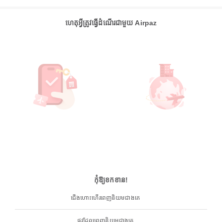
ហេតុអ្វីត្រូវធ្វើដំណើរជាមួយ Airpaz
កុំឱ្យខកខាន!
ជើងហោះហើរពេញនិយមជាងគេ
ផ្លូវដែលពេញនិយមជាងគេ