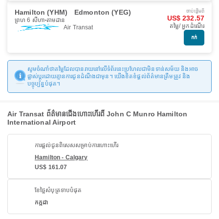
Hamilton (YHM)
Edmonton (YEG)
ចាប់ផ្ដើមពី
US$ 232.57
ព្រហ 6 សីហា
តាមដាន
តម្លៃ/ អ្នកដំណើរ
Air Transat
កក់
សូមចំណាំថាតម្លៃដែលបានរាយនៅលើទំព័រនេះប្រហែលជាមិនទាន់សម័យ និងអាច
ផ្លាស់ប្តូរដោយគ្មានការជូនដំណឹងជាមុន។ យើងខិតខំផ្តល់ព័ត៌មានត្រឹមត្រូវ និង
បច្ចុប្បន្នបំផុត។
Air Transat ព័ត៌មានជើងហោះហើរពី John C Munro Hamilton
International Airport
ការផ្តល់ជូនពិសេសសម្រាប់ការហោះហើរ
Hamilton - Calgary
US$ 161.07
ខែថ្លៃសំបុត្រទាបបំផុត
កក្កដា