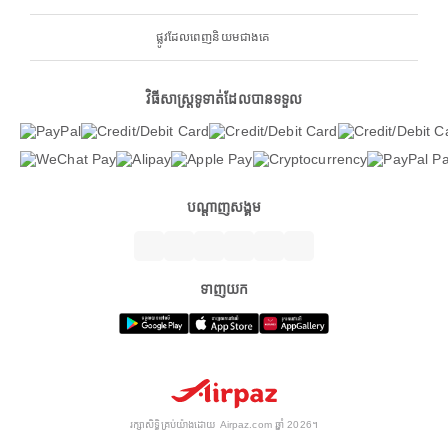
ផ្លូវដែលពេញនិយមជាងគេ
វិធីសាស្ត្រទូទាត់ដែលបានទទួល
បណ្តាញសង្គម
ទាញយក
រក្សាសិទ្ធិគ្រប់យ៉ាងដោយ Airpaz.com ឆ្នាំ 2026។