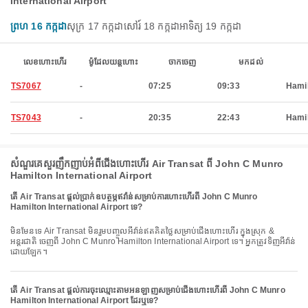
International Airport
ព្រហ 16 កក្កដា
សុក្រ 17 កក្កដា
សៅរ៍ 18 កក្កដា
អាទិត្យ 19 កក្កដា
លេខហោះហើរ
ម៉ូដែលយន្តហោះ
ចាកចេញ
មកដល់
TS7067
-
07:25
09:33
Hami
TS7043
-
20:35
22:43
Hami
សំណួរគេសួរញឹកញាប់អំពីជើងហោះហើរ Air Transat ពី John C Munro
Hamilton International Airport
តើ Air Transat ផ្តល់ប្រាក់ឧបត្ថម្ភឥវ៉ាន់សម្រាប់ការហោះហើរពី John C Munro
Hamilton International Airport ទេ?
មិនមែនទេ Air Transat មិនរួមបញ្ចូលអីវ៉ាន់ឥតគិតថ្លៃសម្រាប់ជើងហោះហើរ ក្នុងស្រុក &
អន្តរជាតិ ចេញពី John C Munro Hamilton International Airport ទេ។ អ្នកត្រូវទិញអីវ៉ាន់
ដោយឡែក។
តើ Air Transat ផ្តល់ការចុះឈ្មោះតាមអនឡាញសម្រាប់ជើងហោះហើរពី John C Munro
Hamilton International Airport ដែរឬទេ?