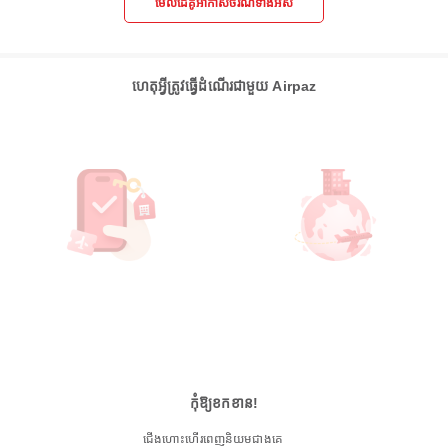
មើលដៃគូអាកាសចរណ៍ទាំងអស់
ហេតុអ្វីត្រូវធ្វើដំណើរជាមួយ Airpaz
កុំឱ្យខកខាន!
ជើងហោះហើរពេញនិយមជាងគេ