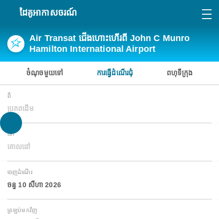
ដៃគូអាកាសចរណ៍
Air Transat ជើងហោះហើរពី John C Munro
Hamilton International Airport
ចំណុចមួយទៅ
ការធ្វើដំណើរជុំ
ពហុទីក្រុង
ពី
ប្រភពដើម
ទៅ
គោលដៅ
ចេញដំណើរ
ចន្ទ 10 សីហា 2026
ត្រឡប់មកវិញ