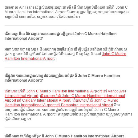
បាទ/ចាស Air Transat ផ្តល់សេវាចុះឈ្មោះតាមអ៊ីនធឺណិតសម្រាប់ជើងហោះហើរពី John C
Munro Hamilton International Airport ដែលអនុញ្ញាតឱ្យអ្នកចុះឈ្មោះយ៉ាងងាយស្រួល
សម្រាប់ជើងហោះហើររបស់អ្នកតាមរយៈវេទិការបស់យើង។
តើមានស្ថានីយ និងសម្ភារៈអាកាសយានដ្ឋានអ្វីខ្លះនៅ John C Munro Hamilton
International Airport?
អាកាសយានដ្ឋានផ្តល់ជូន និងសេវាកម្មជាច្រើនទៀត ដើម្បីបង្កើនបទពិសោធន៍ធ្វើដំណើររបស់
អ្នក។ អ្នកអាចពិនិត្យមើលព័ត៌មានលម្អិតអំពីសេវាកម្ម និងប្លង់ស្ថានីយនៅ
John C Munro
Hamilton International Airport
។
តើផ្លូវអាកាសយានដ្ឋានណាខ្លះដែលពេញនិយមបំផុតពី John C Munro Hamilton
International Airport?
ជើងហោះហើរពី John C Munro Hamilton International Airport ទៅ Vancouver
International Airport
,
ជើងហោះហើរពី John C Munro Hamilton International
Airport ទៅ Calgary International Airport
,
ជើងហោះហើរពី John C Munro
Hamilton International Airport ទៅ Edmonton International Airport
គឺជា
មធ្យោបាយធ្វើដំណើរតាមអាកាសយានដ្ឋានដែលពេញនិយមបំផុតពី John C Munro
Hamilton International Airport។ មធ្យោបាយទាំងនេះផ្តល់ការតភ្ជាប់ងាយស្រួលសម្រាប់ការ
ធ្វើដំណើររបស់អ្នក។
តើជើងហោះហើរដំបូងបំផុតពី John C Munro Hamilton International Airport