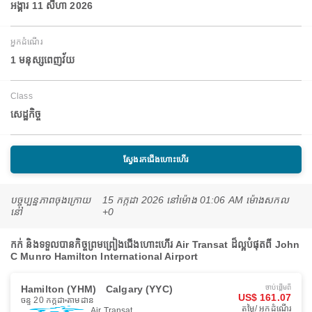
អង្គារ 11 សីហា 2026
អ្នកដំណើរ
1 មនុស្សពេញវ័យ
Class
សេដ្ឋកិច្ច
ស្វែងរកជើងហោះហើរ
បច្ចុប្បន្នភាពចុងក្រោយ
15 កក្កដា 2026 នៅ​ម៉ោង 01:06 AM ម៉ោង​សកល
នៅ
+0
កក់ និងទទួលបានកិច្ចព្រមព្រៀងជើងហោះហើរ Air Transat ដ៏ល្អបំផុតពី John
C Munro Hamilton International Airport
Hamilton (YHM)
Calgary (YYC)
ចាប់ផ្ដើមពី
US$ 161.07
ចន្ទ 20 កក្កដា
តាមដាន
តម្លៃ/ អ្នកដំណើរ
Air Transat