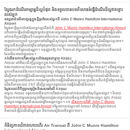
ស្វែងរកដំណើរកម្សាន្តដ៏ល្អបំផុត និងទទួលបានបទពិសោធន៍ធ្វើដំណើរដ៏ល្អឥតខ្ចោះ
របស់អ្នក
ទស្សនាដំណើរកម្សាន្តក្នុងក្តីស្រមៃរបស់អ្នកពី John C Munro Hamilton International
Airport
ស្វែងរកអ្វីគ្រប់យ៉ាងដែលអ្នកត្រូវដឹងអំពី
John C Munro Hamilton International Airport
ហើយចាប់ផ្តើមដំណើរផ្សងព្រេងបន្ទាប់របស់អ្នកដោយភាពងាយស្រួល។ មិនថាវាកំពុងធ្វើដំណើរ
ទៅកាន់ទីក្រុងដ៏រ៉ូមែនទិកសម្រាប់លំហែកាយ ការស្វែងរកមជ្ឈមណ្ឌលទីក្រុងដ៏រស់រវើកដែលពោរ
ពេញដោយវប្បធម៌ ឬសម្រាកនៅលើឆ្នេរដ៏ស្ងប់ស្ងាត់ វាមានអ្វីមួយសម្រាប់អ្នកដំណើរគ្រប់ប្រភេទ។
ជាមួយនឹងជម្រើសជាច្រើននៅចុងម្រាមដៃរបស់អ្នក គោលដៅដ៏ល្អរបស់អ្នកគឺគ្រាន់តែជា
ជើងហោះហើរឆ្ងាយប៉ុណ្ណោះ។ អនុញ្ញាតឱ្យ Air Transat នាំអ្នកទៅទីនោះសម្រាប់បទពិសោធន៍
ដែលមិនអាចបំភ្លេចបាន។
កក់ជើងហោះហើររបស់អ្នកយ៉ាងរលូនជាមួយ Airpaz
Airpaz នៅទីនេះដើម្បីជួយអ្នកក្នុងការកក់ជើងហោះហើរពី John C Munro Hamilton
International Airport ជាមួយ Air Transat ។ ហេតុអ្វីត្រូវជ្រើសរើស Airpaz? យើងផ្តល់ជូន
នូវបទពិសោធន៍នៃការកក់ដោយគ្មានថ្នេរ តម្លៃប្រកួតប្រជែង និងការគាំទ្រអតិថិជនដ៏ល្អឥតខ្ចោះ
ដើម្បីធានាថាការធ្វើដំណើររបស់អ្នកមានភាពរលូន និងរីករាយ។ មិនថាអ្នកមានសំណើពិសេស ឬ
ត្រូវការជំនួយនៅដំណាក់កាលណាមួយនៃការធ្វើដំណើររបស់អ្នកទេ ក្រុមដែលខិតខំប្រឹងប្រែងរបស់
យើងគឺអាចរកបាន 24/7 ដើម្បីជួយអ្នកទទួលបានការធ្វើដំណើរដ៏រីករាយ។
ស្វែងយល់ពីកិច្ចព្រមព្រៀងពិសេសនៅលើ Airpaz
ជាមួយ Airpaz ទទួលបានជើងហោះហើរថោកបំផុតទៅកាន់គោលដៅសុបិន្តរបស់អ្នក។ រីករាយ
វិស្សមកាលជាមួយមនុស្សជាទីស្រលាញ់របស់អ្នកដោយមិនខ្វល់ពីថវិការបស់អ្នក ព្រោះ Airpaz
ផ្តល់ជូនការផ្តល់ជូនពិសេសជាច្រើនសម្រាប់អ្នក។ កក់
ជើងហោះហើរពី John C Munro
Hamilton International Airport
តម្លៃថោករបស់អ្នកនៅ Airpaz ដើម្បីទទួលបានបទ
ពិសោធន៍ធ្វើដំណើរដ៏ល្អបំផុត និងការសន្សំដែលមិនធ្លាប់មាន។
ពិនិត្យកាលវិភាគហោះហើរ Air Transat ពី John C Munro Hamilton