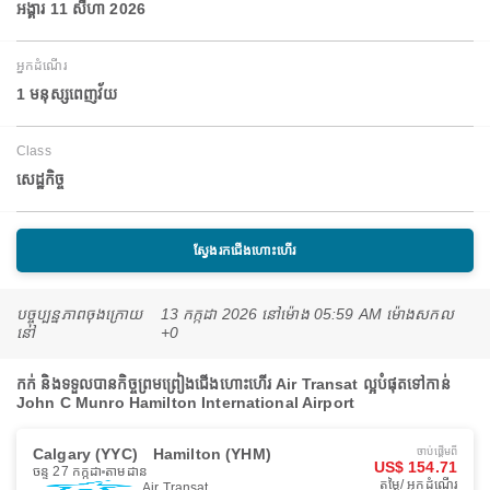
អង្គារ 11 សីហា 2026
អ្នកដំណើរ
1 មនុស្សពេញវ័យ
Class
សេដ្ឋកិច្ច
ស្វែងរកជើងហោះហើរ
បច្ចុប្បន្នភាពចុងក្រោយ
13 កក្កដា 2026 នៅ​ម៉ោង 05:59 AM ម៉ោង​សកល
នៅ
+0
កក់ និងទទួលបានកិច្ចព្រមព្រៀងជើងហោះហើរ Air Transat ល្អបំផុតទៅកាន់
John C Munro Hamilton International Airport
Calgary (YYC)
Hamilton (YHM)
ចាប់ផ្ដើមពី
US$ 154.71
ចន្ទ 27 កក្កដា
តាមដាន
តម្លៃ/ អ្នកដំណើរ
Air Transat