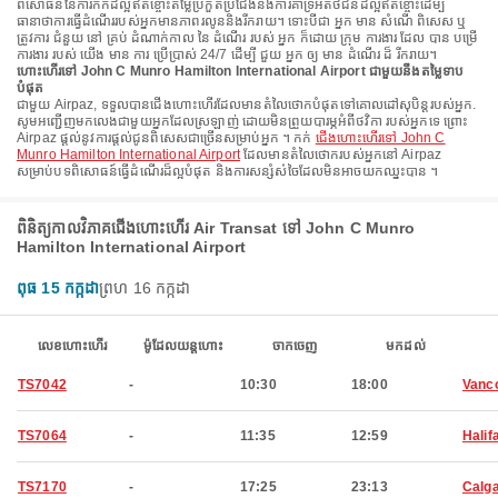
ពិសោធន៍នៃការកក់ដ៏ល្អឥតខ្ចោះតម្លៃប្រកួតប្រជែងនិងការគាំទ្រអតិថិជនដ៏ល្អឥតខ្ចោះដើម្បី
ធានាថាការធ្វើដំណើររបស់អ្នកមានភាពរលូននិងរីករាយ។ ទោះបីជា អ្នក មាន សំណើ ពិសេស ឬ
ត្រូវការ ជំនួយ នៅ គ្រប់ ដំណាក់កាល នៃ ដំណើរ របស់ អ្នក ក៏ដោយ ក្រុម ការងារ ដែល បាន បម្រើ
ការងារ របស់ យើង មាន ការ ប្រើប្រាស់ 24/7 ដើម្បី ជួយ អ្នក ឲ្យ មាន ដំណើរ ដ៏ រីករាយ។
ហោះហើរទៅ John C Munro Hamilton International Airport ជាមួយនឹងតម្លៃទាប
បំផុត
ជាមួយ Airpaz, ទទួលបានជើងហោះហើរដែលមានតំលៃថោកបំផុតទៅគោលដៅសុបិន្តរបស់អ្នក.
សូមអញ្ជើញមកលេងជាមួយអ្នកដែលស្រឡាញ់ ដោយមិនព្រួយបារម្ភអំពីថវិកា របស់អ្នកទេ ព្រោះ
Airpaz ផ្តល់នូវការផ្តល់ជូនពិសេសជាច្រើនសម្រាប់អ្នក ។ កក់
ជើងហោះហើរទៅ John C
Munro Hamilton International Airport
ដែលមានតំលៃថោករបស់អ្នកនៅ Airpaz
សម្រាប់បទពិសោធន៍ធ្វើដំណើរដ៏ល្អបំផុត និងការសន្សំសំចៃដែលមិនអាចយកឈ្នះបាន ។
ពិនិត្យកាលវិភាគជើងហោះហើរ Air Transat ទៅ John C Munro
Hamilton International Airport
ពុធ 15 កក្កដា
ព្រហ 16 កក្កដា
លេខហោះហើរ
ម៉ូដែលយន្តហោះ
ចាកចេញ
មកដល់
TS7042
-
10:30
18:00
Vanc
TS7064
-
11:35
12:59
Halif
TS7170
-
17:25
23:13
Calg