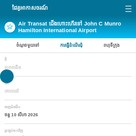
ដៃគូអាកាសចរណ៍
Air Transat ជើងហោះហើរទៅ John C Munro
Hamilton International Airport
ចំណុចមួយទៅ
ការធ្វើដំណើរជុំ
ពហុទីក្រុង
ពី
ប្រភពដើម
ទៅ
គោលដៅ
ចេញដំណើរ
ចន្ទ 10 សីហា 2026
ត្រឡប់មកវិញ