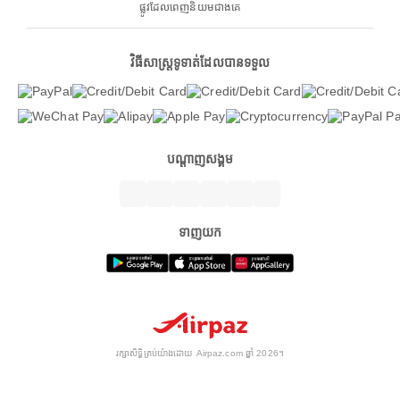
ផ្លូវដែលពេញនិយមជាងគេ
វិធីសាស្ត្រទូទាត់ដែលបានទទួល
បណ្តាញសង្គម
ទាញយក
រក្សាសិទ្ធិគ្រប់យ៉ាងដោយ Airpaz.com ឆ្នាំ 2026។