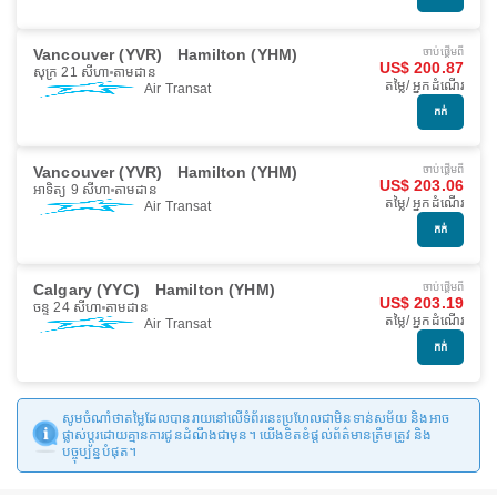
Vancouver (YVR)
Hamilton (YHM)
ចាប់ផ្ដើមពី
US$ 200.87
សុក្រ 21 សីហា
តាមដាន
តម្លៃ/ អ្នកដំណើរ
Air Transat
កក់
Vancouver (YVR)
Hamilton (YHM)
ចាប់ផ្ដើមពី
US$ 203.06
អាទិត្យ 9 សីហា
តាមដាន
តម្លៃ/ អ្នកដំណើរ
Air Transat
កក់
Calgary (YYC)
Hamilton (YHM)
ចាប់ផ្ដើមពី
US$ 203.19
ចន្ទ 24 សីហា
តាមដាន
តម្លៃ/ អ្នកដំណើរ
Air Transat
កក់
សូមចំណាំថាតម្លៃដែលបានរាយនៅលើទំព័រនេះប្រហែលជាមិនទាន់សម័យ និងអាច
ផ្លាស់ប្តូរដោយគ្មានការជូនដំណឹងជាមុន។ យើងខិតខំផ្តល់ព័ត៌មានត្រឹមត្រូវ និង
បច្ចុប្បន្នបំផុត។