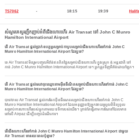
TS7062
-
18:15
19:39
Halif
សំណួរគេសួរញឹកញាប់អំពីជើងហោះហើរ Air Transat ទៅ John C Munro
Hamilton International Airport
តើ Air Transat ផ្តល់ប្រាក់ឧបត្ថម្ភសម្រាប់កាបូបសម្រាប់ជើងហោះហើរទៅកាន់ John C
Munro Hamilton International Airport ដែរឬទេ?
ទេ Air Transat មិនរួមបញ្ចូលអីវ៉ាន់ឥតគិតថ្លៃសម្រាប់ជើងហោះហើរ ក្នុងស្រុក & អន្តរជាតិ ទៅ
កាន់ John C Munro Hamilton International Airport ទេ។ អ្នកត្រូវទិញអីវ៉ាន់ដោយឡែក។
តើ Air Transat ផ្តល់សេវាចុះឈ្មោះតាមអ៊ីនធឺណិតសម្រាប់ជើងហោះហើរទៅកាន់ John C
Munro Hamilton International Airport ដែរឬទេ?
បាទ/ចាស Air Transat ផ្តល់ការឆែកអ៊ីនធឺណេតសម្រាប់ជើងហោះហើរទៅកាន់ John C
Munro Hamilton International Airport ដែលអនុញ្ញាតឱ្យអ្នកងាយស្រួលពិនិត្យចូល
សម្រាប់ការហោះហើររបស់អ្នកតាមរយៈវេទិការបស់យើង។ គ្រាន់តែធ្វើតាមការណែនាំដែលមាន
នៅលើ Airpaz ដើម្បីបញ្ចប់ដំណើរការ។
តើជើងហោះហើរទៅកាន់ John C Munro Hamilton International Airport ជាមួយ
Air Transat មានរយៈពេលប៉ុន្មាន?