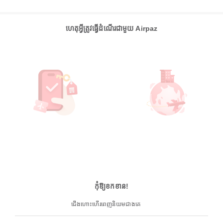
ហេតុអ្វីត្រូវធ្វើដំណើរជាមួយ Airpaz
កុំឱ្យខកខាន!
ជើងហោះហើរពេញនិយមជាងគេ