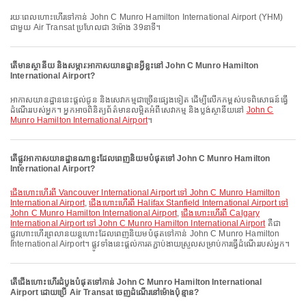
រយៈពេលហោះហើរទៅកាន់ John C Munro Hamilton International Airport (YHM)
ជាមួយ Air Transat ប្រហែលជា 3ម៉ោង 39នាទី។
តើមានស្ថានីយ និងសម្ភារៈអាកាសយានដ្ឋានអ្វីខ្លះនៅ John C Munro Hamilton
International Airport?
អាកាសយានដ្ឋាននេះផ្តល់ជូន និងសេវាកម្មជាច្រើនផ្សេងទៀត ដើម្បីលើកកម្ពស់បទពិសោធន៍ធ្វើ
ដំណើររបស់អ្នក។ អ្នកអាចពិនិត្យព័ត៌មានលម្អិតអំពីសេវាកម្ម និងប្លង់ស្ថានីយនៅ
John C
Munro Hamilton International Airport
។
តើផ្លូវអាកាសយានដ្ឋានណាខ្លះដែលពេញនិយមបំផុតទៅ John C Munro Hamilton
International Airport?
ជើងហោះហើរពី Vancouver International Airport ទៅ John C Munro Hamilton
International Airport
,
ជើងហោះហើរពី Halifax Stanfield International Airport ទៅ
John C Munro Hamilton International Airport
,
ជើងហោះហើរពី Calgary
International Airport ទៅ John C Munro Hamilton International Airport
គឺជា
ផ្លូវហោះហើរព្រលានយន្តហោះដែលពេញនិយមបំផុតទៅកាន់ John C Munro Hamilton
International Airport។ ផ្លូវទាំងនេះផ្តល់ការតភ្ជាប់ងាយស្រួលសម្រាប់ការធ្វើដំណើររបស់អ្នក។
តើជើងហោះហើរដំបូងបំផុតទៅកាន់ John C Munro Hamilton International
Airport ដោយប្រើ Air Transat ចេញដំណើរនៅម៉ោងប៉ុន្មាន?