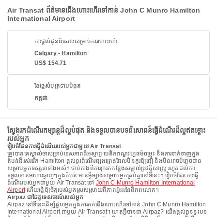
Air Transat ព័ត៌មានជើងហោះហើរទៅកាន់ John C Munro Hamilton
International Airport
ការផ្តល់ជូនពិសេសសម្រាប់ការហោះហើរ
Calgary - Hamilton
US$ 154.71
ខែថ្លៃសំបុត្រទាបបំផុត
កក្កដា
ស្វែងរកដំណើរកម្សាន្តដ៏ល្អបំផុត និងទទួលបានបទពិសោធន៍ធ្វើដំណើរដ៏ល្អឥតខ្ចោះ
របស់អ្នក
រៀបចំផែនការធ្វើដំណើររបស់អ្នកជាមួយ Air Transat
ត្រូវបានគេស្គាល់ថាសម្រាប់ទេសភាពដ៏អស្ចារ្យ បេតិកភណ្ឌវប្បធម៌ចម្រុះ និងការទាក់ទាញក្នុង
តំបន់ដ៏រស់រវើក Hamilton ផ្តល់នូវដំណើរផ្សងព្រេងដែលមិនគួរឱ្យជឿ និងមិនអាចបំភ្លេចបាន
សម្រាប់អ្នកទស្សនាទាំងអស់។ ចាប់តាំងពីការរុករកកន្លែងសម្គាល់ប្រវត្តិសាស្ត្រ រហូតដល់ការ
ទទួលទានអាហារឆ្ងាញ់ៗក្នុងតំបន់ មានអ្វីម្យ៉ាងសម្រាប់អ្នកគ្រប់គ្នានៅទីនេះ។ រៀបចំផែនការធ្វើ
ដំណើររបស់អ្នកជាមួយ Air Transat ទៅ
John C Munro Hamilton International
Airport
ហើយធ្វើឱ្យចិត្តរបស់អ្នកស្រស់ស្រាយពីភាពអ៊ូអរនៃពិភពលោក។
Airpaz ជាដៃគូទេសចរណ៍របស់អ្នក
Airpaz នៅទីនេះដើម្បីជួយអ្នកក្នុងការកក់ជើងហោះហើរទៅកាន់ John C Munro Hamilton
International Airport ជាមួយ Air Transat។ ហេតុអ្វីបានជា Airpaz? យើងផ្តល់ជូននូវបទ