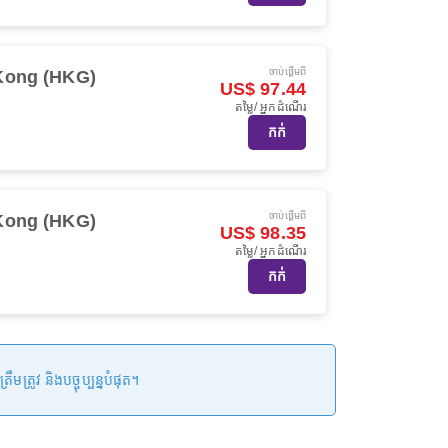
ចាប់ផ្ដើមពី
Kong (HKG)
US$ 97.44
តម្លៃ/ អ្នកដំណើរ
កក់
ចាប់ផ្ដើមពី
Kong (HKG)
US$ 98.35
តម្លៃ/ អ្នកដំណើរ
កក់
រូវ និងបច្ចុប្បន្នបំផុត។