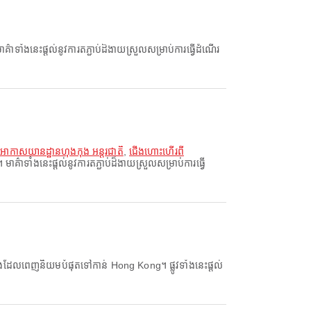
ាំងនេះផ្តល់នូវការតភ្ជាប់ដ៏ងាយស្រួលសម្រាប់ការធ្វើដំណើរ
អាកាសយានដ្ឋានហុងកុង អន្តរជាតិ
,
ជើងហោះហើរពី
ទាំងនេះផ្តល់នូវការតភ្ជាប់ដ៏ងាយស្រួលសម្រាប់ការធ្វើ
ក្រុងដែលពេញនិយមបំផុតទៅកាន់ Hong Kong។ ផ្លូវទាំងនេះផ្តល់