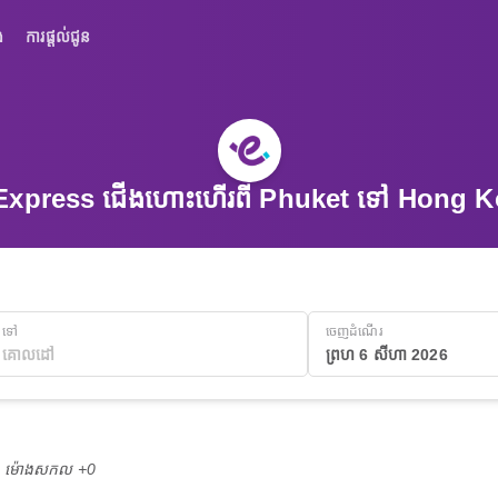
់
ការផ្តល់ជូន
xpress ជើងហោះហើរពី Phuket ទៅ Hong 
ទៅ
ចេញដំណើរ
ព្រហ 6 សីហា 2026
M ម៉ោង​សកល +0