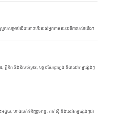
យស្រួលសម្រាប់ជើងហោះហើររបស់អ្នកតាមរយៈវេទិការបស់យើង។
និក និងឱសថស្ថាន, បន្ទប់ថែរក្សាក្មេង និងសេវាកម្មផ្សេងៗ
ុយ, ហាងលក់ទំនិញរួចពន្ធ, តាក់ស៊ី និងសេវាកម្មផ្សេងៗជា