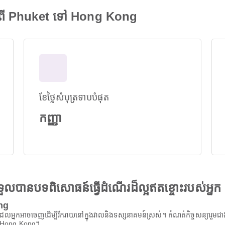
ពី Phuket ទៅ Hong Kong
ខែថ្លៃសំបុត្រទាបបំផុត
កញ្ញា
ងទទួលបានបទពិសោធន៍ធ្វើដំណើរដ៏ល្អឥតខ្ចោះរបស់អ្នក
ong
្នកអាចចេញដើម្បីរីករាយនៅក្នុងវាលនិងទស្សនាគមន៍ស្រស់។ កំណត់កិច្ចសន្យារួមជាងនេះ
កពី Hong Kong។