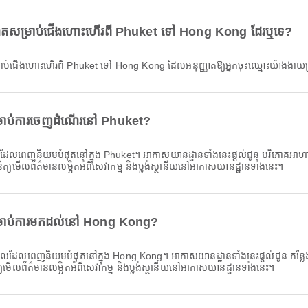
ឺណិតសម្រាប់ជើងហោះហើរពី Phuket ទៅ Hong Kong ដែរឬទេ?
ម្រាប់ជើងហោះហើរពី Phuket ទៅ Hong Kong ដែលអនុញ្ញាតឱ្យអ្នកចុះឈ្មោះយ៉ាងងា
រាប់ការចេញដំណើរនៅ Phuket?
េញនិយមបំផុតនៅក្នុង Phuket។ អាកាសយានដ្ឋានទាំងនេះផ្តល់ជូន បរិភោគអាហារ, គ្លី
ិនិត្យមើលព័ត៌មានលម្អិតអំពីសេវាកម្ម និងប្លង់ស្ថានីយនៅអាកាសយានដ្ឋានទាំងនេះ។
រាប់ការមកដល់នៅ Hong Kong?
ដែលពេញនិយមបំផុតនៅក្នុង Hong Kong។ អាកាសយានដ្ឋានទាំងនេះផ្តល់ជូន កន្លែងអង្គ
ត្យមើលព័ត៌មានលម្អិតអំពីសេវាកម្ម និងប្លង់ស្ថានីយនៅអាកាសយានដ្ឋានទាំងនេះ។