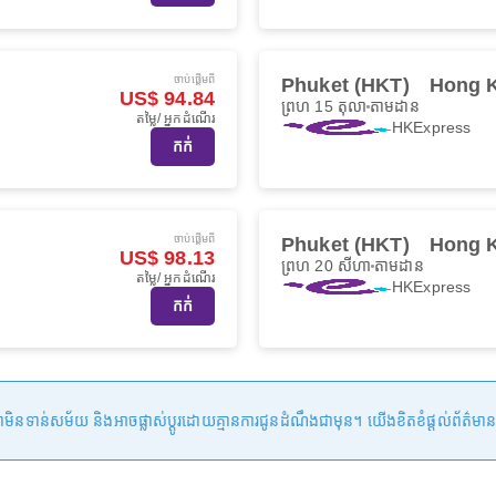
ចាប់ផ្ដើមពី
Phuket (HKT)
Hong 
US$ 94.84
ព្រហ 15 តុលា
តាមដាន
តម្លៃ/ អ្នកដំណើរ
HKExpress
កក់
ចាប់ផ្ដើមពី
Phuket (HKT)
Hong 
US$ 98.13
ព្រហ 20 សីហា
តាមដាន
តម្លៃ/ អ្នកដំណើរ
HKExpress
កក់
ន់សម័យ និងអាចផ្លាស់ប្តូរដោយគ្មានការជូនដំណឹងជាមុន។ យើងខិតខំផ្តល់ព័ត៌មានត្រឹមត្