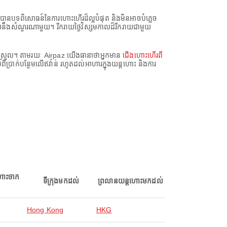
ានបទពិសោធន៍នៃការហោះហើរដ៏ល្អបំផុត និងមិនអាចបំភ្លេច
មួយនឹងសំណួរណាមួយ។ រីករាយថ្ងៃវិស្សមកាលដ៏រីករាយជាមួយ
ស្រួល។ តាមរយៈ Airpaz យើងធានាថាអ្នកមាន
ជើងហោះហើរពី
ពីប្រាក់បន្ថែមលើឥវ៉ាន់ រហូតដល់អាហារក្នុងយន្តហោះ និងការ
ហោះចាក
ទីក្រុងមកដល់
ព្រលានយន្តហោះមកដល់
Hong Kong
HKG