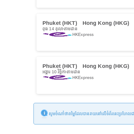
Phuket (HKT)
Hong Kong (HKG)
ពុធ 14 តុលា
តាមដាន
HKExpress
Phuket (HKT)
Hong Kong (HKG)
អង្គារ 10 វិច្ឆិកា
តាមដាន
HKExpress
សូមចំណាំថាតម្លៃដែលបានរាយនៅលើទំព័រនេះប្រហែលជាមិនទា