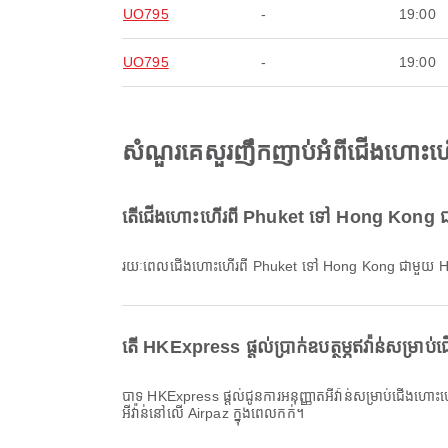
UO795
-
19:00
UO795
-
19:00
សំណួរគេសួរញឹកញាប់អំពីជើងហោ
តើជើងហោះហើរពី Phuket ទៅ Hong Kong ជា
រយៈពេលជើងហោះហើរពី Phuket ទៅ Hong Kong ជាមួយ H
តើ HKExpress ផ្តល់ប្រាក់ឧបត្ថម្ភឥវ៉ាន់សម
បាទ HKExpress ផ្តល់ជូនការអនុញ្ញាតអីវ៉ាន់សម្រាប់ជើងហោះហើរ ក្នុងស្រុក & អន្តរជាតិ ពី Phuket ទៅ Hong Kong។ ព័ត៌មានលម្អិតអាចខុសគ្នាដោយផ្អែកលើប្រភេទសំបុត្រ និងគោលដៅ។ អ្នកអាចមើលព័ត៌មាន
អីវ៉ាន់នៅលើ Airpaz ក្នុងពេលកក់។