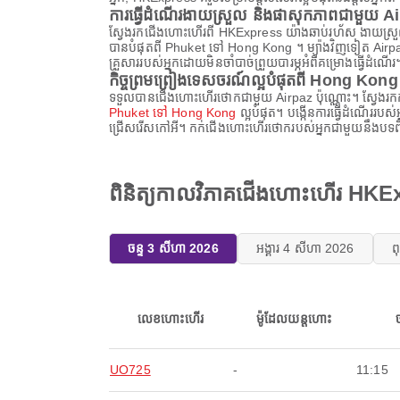
ការធ្វើដំណើរងាយស្រួល និងផាសុកភាពជាមួយ A
ស្វែងរកជើងហោះហើរពី HKExpress យ៉ាងឆាប់រហ័ស ងាយស្រួល 
បានបំផុតពី Phuket ទៅ Hong Kong ។ ម្យ៉ាងវិញទៀត Airpaz ផ
គ្រួសាររបស់អ្នកដោយមិនចាំបាច់ព្រួយបារម្ភអំពីគម្រោងធ្វើដំណើរ
កិច្ចព្រមព្រៀងទេសចរណ៍ល្អបំផុតពី Hong Kong
ទទួលបានជើងហោះហើរថោកជាមួយ Airpaz ប៉ុណ្ណោះ។ ស្វែងរក
Phuket ទៅ Hong Kong
ល្អបំផុត។ បង្កើនការធ្វើដំណើររបស
ជ្រើសរើសកៅអី។ កក់ជើងហោះហើរថោករបស់អ្នកជាមួយនឹងបទពិសោ
ពិនិត្យកាលវិភាគជើងហោះហើរ HK
ចន្ទ 3 សីហា 2026
អង្គារ 4 សីហា 2026
ព
លេខហោះហើរ
ម៉ូដែលយន្តហោះ
UO725
-
11:15