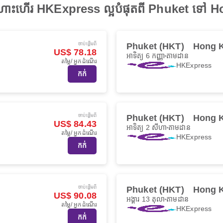
ជើងហោះហើរ HKExpress ល្អបំផុតពី Phuket ទៅ
ចាប់ផ្ដើមពី
Phuket (HKT)
Hong 
US$ 78.18
អាទិត្យ 6 កញ្ញា
តាមដាន
តម្លៃ/ អ្នកដំណើរ
HKExpress
កក់
ចាប់ផ្ដើមពី
Phuket (HKT)
Hong 
US$ 84.43
អាទិត្យ 2 សីហា
តាមដាន
តម្លៃ/ អ្នកដំណើរ
HKExpress
កក់
ចាប់ផ្ដើមពី
Phuket (HKT)
Hong 
US$ 90.08
អង្គារ 13 តុលា
តាមដាន
តម្លៃ/ អ្នកដំណើរ
HKExpress
កក់