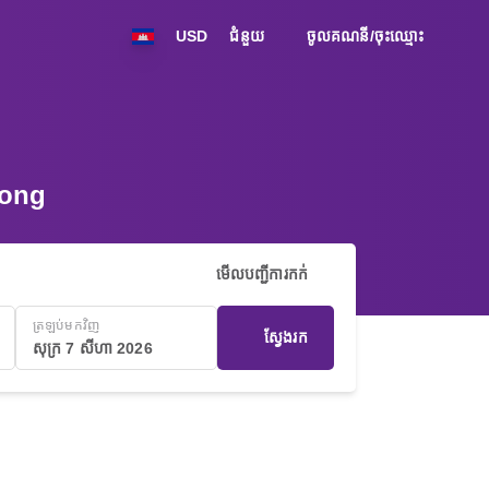
USD
ជំនួយ
ចូលគណនី/ចុះឈ្មោះ
Kong
មើលបញ្ជីការកក់
ត្រឡប់មកវិញ
ស្វែងរក
សុក្រ 7 សីហា 2026