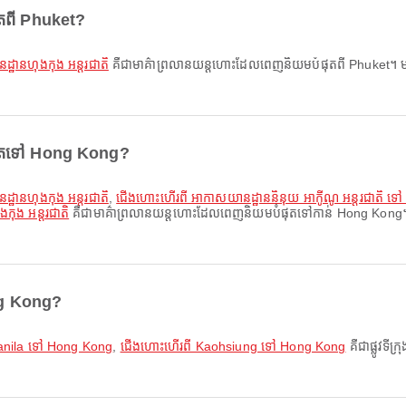
ុតពី Phuket?
្ឋានហុងកុង អន្តរជាតិ
គឺជាមាគ៌ាព្រលានយន្តហោះដែលពេញនិយមបំផុតពី Phuket។ មាគ៌ាទ
ំផុតទៅ Hong Kong?
្ឋានហុងកុង អន្តរជាតិ
,
ជើងហោះហើរពី អាកាសយានដ្ឋាននិនុយ អាកូីណូ អន្តរជាតិ ទៅ 
កុង អន្តរជាតិ
គឺជាមាគ៌ាព្រលានយន្តហោះដែលពេញនិយមបំផុតទៅកាន់ Hong Kong។ មាគ៌ា
ong Kong?
anila ទៅ Hong Kong
,
ជើងហោះហើរពី Kaohsiung ទៅ Hong Kong
គឺជាផ្លូវទី