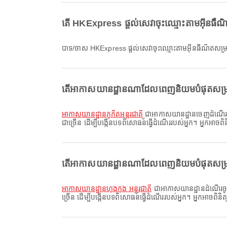
តើ HKExpress ផ្តល់សេវាចុះឈ្មោះតាមអ៊ីនធ
បាទ/ចាស HKExpress ផ្តល់សេវាចុះឈ្មោះតាមអ៊ីនធឺណិតស
តើអាកាសយានដ្ឋានណាដែលពេញនិយមបំផុតសម្
អាកាសយានដ្ឋានភូកិតអន្តរជាតិ
ជាអាកាសយានដ្ឋានចេញដំណើរដែលព
ជាច្រើន ដើម្បីបង្កើនបទពិសោធន៍ធ្វើដំណើររបស់អ្នក។ អ្នកអាចព
តើអាកាសយានដ្ឋានណាដែលពេញនិយមបំផុតសម្
អាកាសយានដ្ឋានហុងកុង អន្តរជាតិ
ជាអាកាសយានដ្ឋានដំណើរចូល
ច្រើន ដើម្បីបង្កើនបទពិសោធន៍ធ្វើដំណើររបស់អ្នក។ អ្នកអាចពិនិ