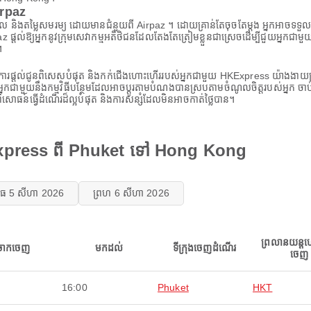
irpaz
និងតម្លៃសមរម្យ ដោយមានជំនួយពី Airpaz ។ ដោយគ្រាន់តែចុចតែម្តង អ្នកអាចទទួលប
្តល់ឱ្យអ្នកនូវក្រុមសេវាកម្មអតិថិជនដែលតែងតែត្រៀមខ្លួនជាស្រេចដើម្បីជួយអ្នកជា
។
ការផ្តល់ជូនពិសេសបំផុត និងកក់ជើងហោះហើររបស់អ្នកជាមួយ HKExpress យ៉ាងងាយ
់អ្នកជាមួយនឹងកម្មវិធីបន្ថែមដែលអាចប្ដូរតាមបំណងបានស្របតាមចំណូលចិត្តរបស់អ្នក ចាប់
ធន៍ធ្វើដំណើរដ៏ល្អបំផុត និងការសន្សំដែលមិនអាចកាត់ថ្លៃបាន។
Express ពី Phuket ទៅ Hong Kong
ុធ 5 សីហា 2026
ព្រហ 6 សីហា 2026
ព្រលានយន្ត
ចាកចេញ
មកដល់
ទីក្រុងចេញដំណើរ
ចេញ
16:00
Phuket
HKT