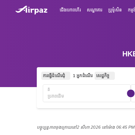
ជើងហោះហើរ
សណ្ឋាគារ
ប្រូម៉ូសិន
កម្មង
HKE
ការធ្វើដំណើរជុំ
1 អ្នកដំណើរ
សេដ្ឋកិច្ច
ពី
បច្ចុប្បន្នភាពចុងក្រោយនៅ
2 សីហា 2026 នៅ​ម៉ោង 06:45 P