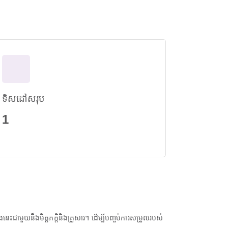
ទិសដៅសរុប
1
ជាមួយនឹងមិត្តភក្តិនិងគ្រួសារ។ ដើម្បីបញ្ចប់ការសម្រួលរបស់