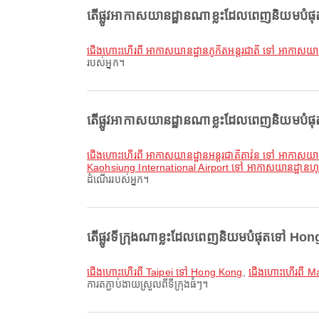
តើផ្លូវអាកាសយានដ្ឋានណាខ្លះដែលពេញនិយមបំផ
ជើងហោះហើរពី អាកាសយានដ្ឋានភូកិតអន្តរជាតិ ទៅ អាកាសយានដ
របស់អ្នក។
តើផ្លូវអាកាសយានដ្ឋានណាខ្លះដែលពេញនិយមប
ជើងហោះហើរពី អាកាសយានដ្ឋានអន្តរជាតិតាវ័ន ទៅ អាកាសយានដ
Kaohsiung International Airport ទៅ អាកាសយានដ្ឋានហុង
ដំណើររបស់អ្នក។
តើផ្លូវទីក្រុងណាខ្លះដែលពេញនិយមបំផុតទៅ H
ជើងហោះហើរពី Taipei ទៅ Hong Kong
,
ជើងហោះហើរពី M
ការតភ្ជាប់ងាយស្រួលពីទីក្រុងធំៗ។