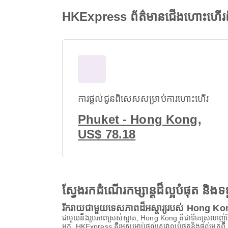
HKExpress ព័ត៌មានជើងហោះហើរ
ការផ្តល់ជូនពិសេសសម្រាប់ការហោះហើរ
Phuket - Hong Kong,
US$ 78.18
ស្វែងរកដំណើរកម្សាន្តដ៏ល្អបំផុត និ
រីករាយជាមួយទេសភាពដ៏អស្ចារ្យរបស់ Hong K
ជាមួយនឹងរូបភាពស្រស់ស្អាត, Hong Kong គឺជាទីគេស្រលាញ់ដែលអ
អ្នក, HKExpress គឺរួមសម្រាប់ផ្តល់សេវាល្អបំផុតនិងផ្តល់អ្ន