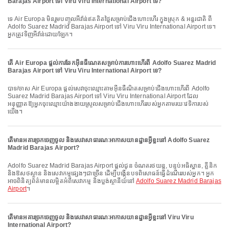
Barajas Airport ទៅ Viru Viru International Airport ទេ?
ទេ Air Europa មិនរួមបញ្ចូលអីវ៉ាន់ឥតគិតថ្លៃសម្រាប់ជើងហោះហើរ ក្នុងស្រុក & អន្តរជាតិ ពី
Adolfo Suarez Madrid Barajas Airport ទៅ Viru Viru International Airport ទេ។
អ្នកត្រូវទិញអីវ៉ាន់ដោយឡែក។
តើ Air Europa ផ្តល់ការឆែកអ៊ីនធឺណេតសម្រាប់ការហោះហើរពី Adolfo Suarez Madrid
Barajas Airport ទៅ Viru Viru International Airport ទេ?
បាទ/ចាស Air Europa ផ្តល់សេវាចុះឈ្មោះតាមអ៊ីនធឺណិតសម្រាប់ជើងហោះហើរពី Adolfo
Suarez Madrid Barajas Airport ទៅ Viru Viru International Airport ដែល
អនុញ្ញាតឱ្យអ្នកចុះឈ្មោះយ៉ាងងាយស្រួលសម្រាប់ជើងហោះហើររបស់អ្នកតាមរយៈវេទិការបស់
យើង។
តើមានអគារច្រកចេញចូល និងសេវាសាធារណៈអាកាសយានដ្ឋានអ្វីខ្លះនៅ Adolfo Suarez
Madrid Barajas Airport?
Adolfo Suarez Madrid Barajas Airport ផ្តល់ជូន ចំណតរថយន្ត, បន្ទប់អធិស្ឋាន, គ្លីនិក
និងឱសថស្ថាន និងសេវាកម្មផ្សេងៗជាច្រើន ដើម្បីបង្កើនបទពិសោធន៍ធ្វើដំណើររបស់អ្នក។ អ្នក
អាចពិនិត្យព័ត៌មានលម្អិតអំពីសេវាកម្ម និងប្លង់ស្ថានីយ៍នៅ
Adolfo Suarez Madrid Barajas
Airport
។
តើមានអគារច្រកចេញចូល និងសេវាសាធារណៈអាកាសយានដ្ឋានអ្វីខ្លះនៅ Viru Viru
International Airport?