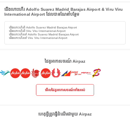
ជើងហោះហើរ Adolfo Suarez Madrid Barajas Airport & Viru Viru
International Airport ដែលបានណែនាំបន្ថែម
ជើងហោះហើរពី Adolfo Suarez Madrid Barajas Airport
ជើងហោះហើរពី Viru Viru International Airport
ជើងហោះហើរទៅ Adolfo Suarez Madrid Barajas Airport
ជើងហោះហើរទៅ Viru Viru International Airport
ដៃគូអាកាសចរណ៍ Airpaz
មើលដៃគូអាកាសចរណ៍ទាំងអស់
ហេតុអ្វីត្រូវធ្វើដំណើរជាមួយ Airpaz