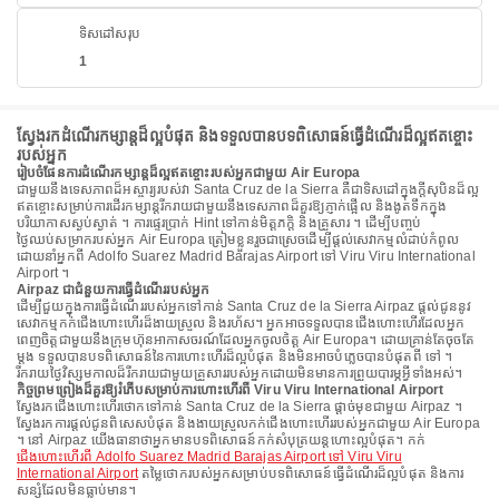
ទិសដៅសរុប
1
ស្វែងរកដំណើរកម្សាន្តដ៏ល្អបំផុត និងទទួលបានបទពិសោធន៍ធ្វើដំណើរដ៏ល្អឥតខ្ចោះ
របស់អ្នក
រៀបចំផែនការដំណើរកម្សាន្តដ៏ល្អឥតខ្ចោះរបស់អ្នកជាមួយ Air Europa
ជាមួយនឹងទេសភាពដ៏អស្ចារ្យរបស់វា Santa Cruz de la Sierra គឺជាទិសដៅក្នុងក្តីសុបិនដ៏ល្អ
ឥតខ្ចោះសម្រាប់ការដើរកម្សាន្តរីករាយជាមួយនឹងទេសភាពដ៏គួរឱ្យភ្ញាក់ផ្អើល និងងូតទឹកក្នុង
បរិយាកាសស្ងប់ស្ងាត់ ។ ការផ្ទេរប្រាក់ Hint ទៅកាន់មិត្តភក្តិ និងគ្រួសារ ។ ដើម្បីបញ្ចប់
ថ្ងៃឈប់សម្រាករបស់អ្នក Air Europa ត្រៀមខ្លួនរួចជាស្រេចដើម្បីផ្តល់សេវាកម្មលំដាប់កំពូល
ដោយនាំអ្នកពី Adolfo Suarez Madrid Barajas Airport ទៅ Viru Viru International
Airport ។
Airpaz ជាជំនួយការធ្វើដំណើររបស់អ្នក
ដើម្បីជួយក្នុងការធ្វើដំណើររបស់អ្នកទៅកាន់ Santa Cruz de la Sierra Airpaz ផ្តល់ជូននូវ
សេវាកម្មកក់ជើងហោះហើរដ៏ងាយស្រួល និងរហ័ស។ អ្នកអាចទទួលបានជើងហោះហើរដែលអ្នក
ពេញចិត្តជាមួយនឹងក្រុមហ៊ុនអាកាសចរណ៍ដែលអ្នកចូលចិត្ត Air Europa។ ដោយគ្រាន់តែចុចតែ
ម្តង ទទួលបានបទពិសោធន៍នៃការហោះហើរដ៏ល្អបំផុត និងមិនអាចបំភ្លេចបានបំផុតពី ទៅ ។
រីករាយថ្ងៃវិស្សមកាលដ៏រីករាយជាមួយគ្រួសាររបស់អ្នកដោយមិនមានការព្រួយបារម្ភអ្វីទាំងអស់។
កិច្ចព្រមព្រៀងដ៏គួរឱ្យរំភើបសម្រាប់ការហោះហើរពី Viru Viru International Airport
ស្វែងរកជើងហោះហើរថោកទៅកាន់ Santa Cruz de la Sierra ផ្តាច់មុខជាមួយ Airpaz ។
ស្វែងរកការផ្តល់ជូនពិសេសបំផុត និងងាយស្រួលកក់ជើងហោះហើររបស់អ្នកជាមួយ Air Europa
។ នៅ Airpaz យើងធានាថាអ្នកមានបទពិសោធន៍កក់សំបុត្រយន្តហោះល្អបំផុត។ កក់
ជើងហោះហើរពី Adolfo Suarez Madrid Barajas Airport ទៅ Viru Viru
International Airport
តម្លៃថោករបស់អ្នកសម្រាប់បទពិសោធន៍ធ្វើដំណើរដ៏ល្អបំផុត និងការ
សន្សំដែលមិនធ្លាប់មាន។