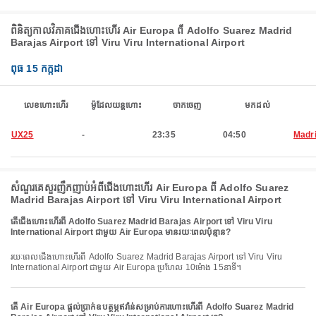
ពិនិត្យកាលវិភាគជើងហោះហើរ Air Europa ពី Adolfo Suarez Madrid
Barajas Airport ទៅ Viru Viru International Airport
ពុធ 15 កក្កដា
លេខហោះហើរ
ម៉ូដែលយន្តហោះ
ចាកចេញ
មកដល់
UX25
-
23:35
04:50
Madr
សំណួរគេសួរញឹកញាប់អំពីជើងហោះហើរ Air Europa ពី Adolfo Suarez
Madrid Barajas Airport ទៅ Viru Viru International Airport
តើជើងហោះហើរពី Adolfo Suarez Madrid Barajas Airport ទៅ Viru Viru
International Airport ជាមួយ Air Europa មានរយៈពេលប៉ុន្មាន?
រយៈពេលជើងហោះហើរពី Adolfo Suarez Madrid Barajas Airport ទៅ Viru Viru
International Airport ជាមួយ Air Europa ប្រហែល 10ម៉ោង 15នាទី។
តើ Air Europa ផ្តល់ប្រាក់ឧបត្ថម្ភឥវ៉ាន់សម្រាប់ការហោះហើរពី Adolfo Suarez Madrid