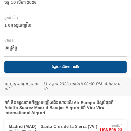
ចន្ទ 10 សីហា 2026
អ្នកដំណើរ
1 មនុស្សពេញវ័យ
Class
សេដ្ឋកិច្ច
ស្វែងរកជើងហោះហើរ
បច្ចុប្បន្នភាពចុងក្រោយ
11 កក្កដា 2026 នៅ​ម៉ោង 06:00 PM ម៉ោង​សកល
នៅ
+0
កក់ និងទទួលបានកិច្ចព្រមព្រៀងជើងហោះហើរ Air Europa ដ៏ល្អបំផុតពី
Adolfo Suarez Madrid Barajas Airport ទៅ Viru Viru
International Airport
Madrid (MAD)
Santa Cruz de la Sierra (VVI)
ចាប់ផ្ដើមពី
US$ 598.23