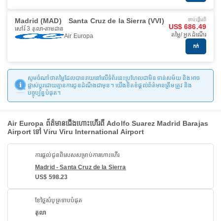
Madrid (MAD)
Santa Cruz de la Sierra (VVI)
ចាប់ផ្ដើមពី
US$ 686.49
សៅរ៍ 3 តុលា
តាមដាន
តម្លៃ/ អ្នកដំណើរ
Air Europa
កក់
សូមចំណាំថាតម្លៃដែលបានរាយនៅលើទំព័រនេះប្រហែលជាមិនទាន់សម័យ និងអាច
ផ្លាស់ប្តូរដោយគ្មានការជូនដំណឹងជាមុន។ យើងខិតខំផ្តល់ព័ត៌មានត្រឹមត្រូវ និង
បច្ចុប្បន្នបំផុត។
Air Europa ព័ត៌មានជើងហោះហើរពី Adolfo Suarez Madrid Barajas
Airport ទៅ Viru Viru International Airport
ការផ្តល់ជូនពិសេសសម្រាប់ការហោះហើរ
Madrid - Santa Cruz de la Sierra
US$ 598.23
ខែថ្លៃសំបុត្រទាបបំផុត
តុលា