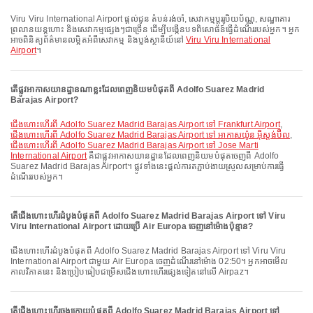
Viru Viru International Airport ផ្តល់ជូន តំបន់រង់ចាំ, សេវាកម្មប្តូររូបិយប័ណ្ណ, សណ្ឋាគារ
ព្រលានយន្តហោះ និងសេវាកម្មផ្សេងៗជាច្រើន ដើម្បីបង្កើនបទពិសោធន៍ធ្វើដំណើររបស់អ្នក។ អ្នក
អាចពិនិត្យព័ត៌មានលម្អិតអំពីសេវាកម្ម និងប្លង់ស្ថានីយ៍នៅ
Viru Viru International
Airport
។
តើផ្លូវអាកាសយានដ្ឋានណាខ្លះដែលពេញនិយមបំផុតពី Adolfo Suarez Madrid
Barajas Airport?
ជើងហោះហើរពី Adolfo Suarez Madrid Barajas Airport ទៅ Frankfurt Airport
,
ជើងហោះហើរពី Adolfo Suarez Madrid Barajas Airport ទៅ អាកាសយ៉ូន អ៊ីស្តង់ប៊ឺល
,
ជើងហោះហើរពី Adolfo Suarez Madrid Barajas Airport ទៅ Jose Marti
International Airport
គឺជាផ្លូវអាកាសយានដ្ឋានដែលពេញនិយមបំផុតចេញពី Adolfo
Suarez Madrid Barajas Airport។ ផ្លូវទាំងនេះផ្តល់ការតភ្ជាប់ងាយស្រួលសម្រាប់ការធ្វើ
ដំណើររបស់អ្នក។
តើជើងហោះហើរដំបូងបំផុតពី Adolfo Suarez Madrid Barajas Airport ទៅ Viru
Viru International Airport ដោយប្រើ Air Europa ចេញនៅម៉ោងប៉ុន្មាន?
ជើងហោះហើរដំបូងបំផុតពី Adolfo Suarez Madrid Barajas Airport ទៅ Viru Viru
International Airport ជាមួយ Air Europa ចេញដំណើរនៅម៉ោង 02:50។ អ្នកអាចមើល
កាលវិភាគនេះ និងប្រៀបធៀបជម្រើសជើងហោះហើរផ្សេងទៀតនៅលើ Airpaz។
តើជើងហោះហើរចុងក្រោយបំផុតពី Adolfo Suarez Madrid Barajas Airport ទៅ