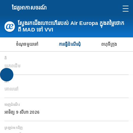
ដៃគូអាកាសចរណ៍
ស្វែងរកជើងហោះហើររបស់ Air Europa ក្នុងតម្លៃថោក
ពី MAD ទៅ VVI
ចំណុចមួយទៅ
ការធ្វើដំណើរជុំ
ពហុទីក្រុង
ពី
ប្រភពដើម
ទៅ
គោលដៅ
ចេញដំណើរ
អាទិត្យ 9 សីហា 2026
ត្រឡប់មកវិញ