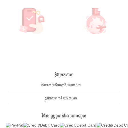
កុំឱ្យខកខាន!
ជើងហោះហើរពេញនិយមជាងគេ
ផ្លូវដែលពេញនិយមជាងគេ
វិធីសាស្ត្រទូទាត់ដែលបានទទួល