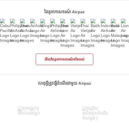
ដៃគូអាកាសចរណ៍ Airpaz
មើលដៃគូអាកាសចរណ៍ទាំងអស់
ហេតុអ្វីត្រូវធ្វើដំណើរជាមួយ Airpaz