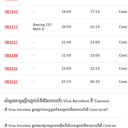
VB7443
-
16:00
17:15
Canc
Boeing 737
VB1373
20:50
22:10
Canc
MAX 8
VB1017
-
21:40
23:00
Canc
VB2288
-
21:40
23:00
Canc
VB2022
-
22:00
23:15
Canc
VB1021
-
23:15
00:35
Canc
សំណួរគេសួរញឹកញាប់អំពីជើងហោះហើរ Viva Aerobus ពី Cancun
តើ Viva Aerobus ផ្តល់ប្រាក់ឧបត្ថម្ភឥវ៉ាន់សម្រាប់ជើងហោះហើរពី Cancun ទេ?
តើ Viva Aerobus ផ្តល់សេវាចុះឈ្មោះតាមអ៊ីនធឺណិតសម្រាប់ជើងហោះហើរពី Cancun