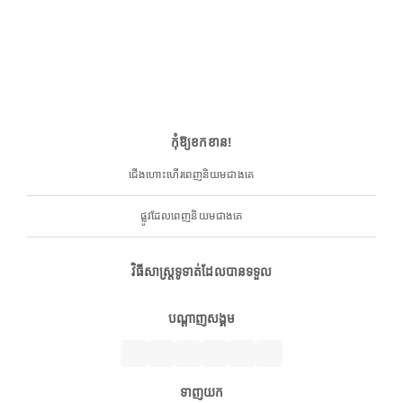
កុំឱ្យខកខាន!
ជើងហោះហើរពេញនិយមជាងគេ
ផ្លូវដែលពេញនិយមជាងគេ
វិធីសាស្ត្រទូទាត់ដែលបានទទួល
បណ្តាញសង្គម
ទាញយក