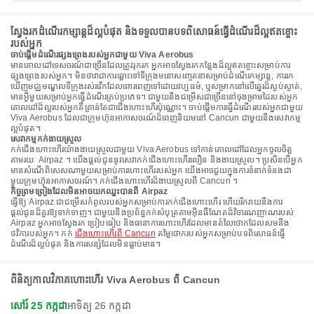
ស្វែងរកដំណើរកម្សាន្តដ៏ល្អបំផុត និងទទួលបានបទពិសោធន៍ធ្វើដំណើរដ៏ល្អឥតខ្ចោះ
របស់អ្នក
ចាប់ផ្តើមដំណើរផ្សងព្រេងរបស់អ្នកជាមួយ Viva Aerobus
មានគោលដៅទេសចរណ៍ជាច្រើនដែលត្រូវរុករក អ្នកអាចស្វែងរកកន្លែងដ៏ល្អឥតខ្ចោះសម្រាប់ការ
ផ្សងព្រេងរបស់អ្នក។ មិនថាវាជាការឆ្ពោះទៅទីក្រុងមនោសញ្ចេតនាសម្រាប់ដំណើរកម្សាន្ត, ការរក
ឃើញមជ្ឈមណ្ឌលទីក្រុងរស់រវើកដែលពោរពេញទៅដោយវប្បធម៌, ឬសម្រាកនៅលើឆ្នេរដ៏ស្ងប់ស្ងាត់,
មានអ្វីមួយសម្រាប់អ្នកធ្វើដំណើរគ្រប់ប្រភេទ។ ជាមួយនឹងជម្រើសជាច្រើននៅចុងម្រាមដៃរបស់អ្នក
គោលដៅដ៏ល្អរបស់អ្នកគឺគ្រាន់តែជាជើងហោះហើរប៉ុណ្ណោះ។ ចាប់ផ្តើមការធ្វើដំណើររបស់អ្នកជាមួយ
Viva Aerobus ដែលជាក្រុមហ៊ុនអាកាសចរណ៍ដ៏ពេញនិយមនៅ Cancun ជាមួយនឹងសេវាកម្ម
ល្អបំផុត។
សេវាកម្មកក់ងាយស្រួល
កក់ជើងហោះហើរយ៉ាងងាយស្រួលជាមួយ Viva Aerobus ទៅកាន់គោលដៅដែលអ្នកចូលចិត្ត
តាមរយៈ Airpaz ។ យើងផ្តល់ជូននូវសេវាកក់ជើងហោះហើរលឿន និងងាយស្រួល។ ប្រសិនបើអ្នក
មានសំណើពិសេសណាមួយសម្រាប់ការហោះហើររបស់អ្នក យើងអាចជួយក្នុងការទំនាក់ទំនងជា
មួយក្រុមហ៊ុនអាកាសចរណ៍។ កក់ជើងហោះហើរដ៏ងាយស្រួលពី Cancun ។
កិច្ចព្រមព្រៀងដែលមិនអាចយកឈ្នះបានពី Airpaz
ធ្វើឱ្យ Airpaz ជាជម្រើសកំពូលរបស់អ្នកសម្រាប់ការកក់ជើងហោះហើរ ហើយរីករាយនឹងការ
ផ្តល់ជូនដ៏គួរឱ្យទាក់ទាញ។ ជាមួយនឹងប្រព័ន្ធកក់សំបុត្រតាមអ៊ីនធឺណែតដ៏វិចារណញាណរបស់
Airpaz អ្នកអាចស្វែងរក ប្រៀបធៀប និងធានាការហោះហើរដែលមានតំលៃថោកដែលសមនឹង
ថវិការបស់អ្នក។ កក់
ជើងហោះហើរពី Cancun
តម្លៃថោករបស់អ្នកសម្រាប់បទពិសោធន៍ធ្វើ
ដំណើរដ៏ល្អបំផុត និងការសន្សំដែលមិនធ្លាប់មាន។
ពិនិត្យកាលវិភាគហោះហើរ Viva Aerobus ពី Cancun
សៅរ៍ 25 កក្កដា
អាទិត្យ 26 កក្កដា