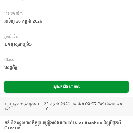
ត្រឡប់មកវិញ
អាទិត្យ 26 កក្កដា 2026
អ្នកដំណើរ
1 មនុស្សពេញវ័យ
Class
សេដ្ឋកិច្ច
ស្វែងរកជើងហោះហើរ
បច្ចុប្បន្នភាពចុងក្រោយ
23 កក្កដា 2026 នៅ​ម៉ោង 09:55 PM ម៉ោង​សកល
នៅ
+0
កក់ និងទទួលបានកិច្ចព្រមព្រៀងជើងហោះហើរ Viva Aerobus ដ៏ល្អបំផុតពី
Cancun