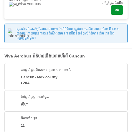
តម្លៃ/ អ្នកដំណើរ
Viva Aerobus
កក់
សូមចំណាំថាតម្លៃដែលបានរាយនៅលើទំព័រនេះប្រហែលជាមិនទាន់សម័យ និងអាច
ផ្លាស់ប្តូរដោយគ្មានការជូនដំណឹងជាមុន។ យើងខិតខំផ្តល់ព័ត៌មានត្រឹមត្រូវ និង
បច្ចុប្បន្នបំផុត។
Viva Aerobus ព័ត៌មានជើងហោះហើរពី Cancun
ការផ្តល់ជូនពិសេសសម្រាប់ការហោះហើរ
Cancun - Mexico City
៛ 204
ខែថ្លៃសំបុត្រទាបបំផុត
សីហា
ទិសដៅសរុប
11