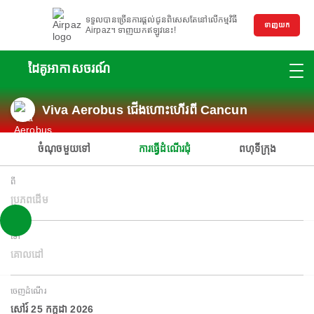
ទទួលបានច្រើនការផ្តល់ជូនពិសេសតែនៅលើកម្មវិធី
ទាញយក
Airpaz។ ទាញយកឥឡូវនេះ!
ដៃគូអាកាសចរណ៍
Viva Aerobus ជើងហោះហើរពី Cancun
ចំណុចមួយទៅ
ការធ្វើដំណើរជុំ
ពហុទីក្រុង
ពី
ប្រភពដើម
ទៅ
គោលដៅ
ចេញដំណើរ
សៅរ៍ 25 កក្កដា 2026