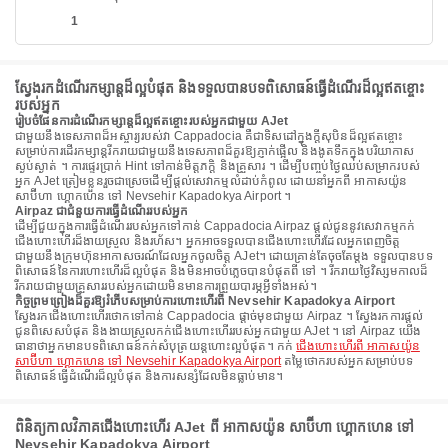
1
ស្វែងរកដំណើរកម្សាន្តដ៏ល្អបំផុត និងទទួលបានបទពិសោធន៍ធ្វើដំណើរដ៏ល្អឥតខ្ចោះ
របស់អ្នក
រៀបចំផែនការដំណើរកម្សាន្តដ៏ល្អឥតខ្ចោះរបស់អ្នកជាមួយ AJet
ជាមួយនឹងទេសភាពដ៏អស្ចារ្យរបស់វា Cappadocia គឺជាទិសដៅក្នុងក្តីសុបិនដ៏ល្អឥតខ្ចោះ
សម្រាប់ការដើរកម្សាន្តរីករាយជាមួយនឹងទេសភាពដ៏គួរឱ្យភ្ញាក់ផ្អើល និងងូតទឹកក្នុងបរិយាកាស
ស្ងប់ស្ងាត់ ។ ការផ្ទេរប្រាក់ Hint ទៅកាន់មិត្តភក្តិ និងគ្រួសារ ។ ដើម្បីបញ្ចប់ថ្ងៃឈប់សម្រាករបស់
អ្នក AJet ត្រៀមខ្លួនរួចជាស្រេចដើម្បីផ្តល់សេវាកម្មលំដាប់កំពូល ដោយនាំអ្នកពី អាកាសយ៉ូន
សាប៊ីហា ហ្គោកហេន ទៅ Nevsehir Kapadokya Airport ។
Airpaz ជាជំនួយការធ្វើដំណើររបស់អ្នក
ដើម្បីជួយក្នុងការធ្វើដំណើររបស់អ្នកទៅកាន់ Cappadocia Airpaz ផ្តល់ជូននូវសេវាកម្មកក់
ជើងហោះហើរដ៏ងាយស្រួល និងរហ័ស។ អ្នកអាចទទួលបានជើងហោះហើរដែលអ្នកពេញចិត្ត
ជាមួយនឹងក្រុមហ៊ុនអាកាសចរណ៍ដែលអ្នកចូលចិត្ត AJet។ ដោយគ្រាន់តែចុចតែម្តង ទទួលបានបទ
ពិសោធន៍នៃការហោះហើរដ៏ល្អបំផុត និងមិនអាចបំភ្លេចបានបំផុតពី ទៅ ។ រីករាយថ្ងៃវិស្សមកាលដ៏
រីករាយជាមួយគ្រួសាររបស់អ្នកដោយមិនមានការព្រួយបារម្ភអ្វីទាំងអស់។
កិច្ចព្រមព្រៀងដ៏គួរឱ្យរំភើបសម្រាប់ការហោះហើរពី Nevsehir Kapadokya Airport
ស្វែងរកជើងហោះហើរថោកទៅកាន់ Cappadocia ផ្តាច់មុខជាមួយ Airpaz ។ ស្វែងរកការផ្តល់
ជូនពិសេសបំផុត និងងាយស្រួលកក់ជើងហោះហើររបស់អ្នកជាមួយ AJet ។ នៅ Airpaz យើង
ធានាថាអ្នកមានបទពិសោធន៍កក់សំបុត្រយន្តហោះល្អបំផុត។ កក់
ជើងហោះហើរពី អាកាសយ៉ូន
សាប៊ីហា ហ្គោកហេន ទៅ Nevsehir Kapadokya Airport
តម្លៃថោករបស់អ្នកសម្រាប់បទ
ពិសោធន៍ធ្វើដំណើរដ៏ល្អបំផុត និងការសន្សំដែលមិនធ្លាប់មាន។
ពិនិត្យកាលវិភាគជើងហោះហើរ AJet ពី អាកាសយ៉ូន សាប៊ីហា ហ្គោកហេន ទៅ
Nevsehir Kapadokya Airport