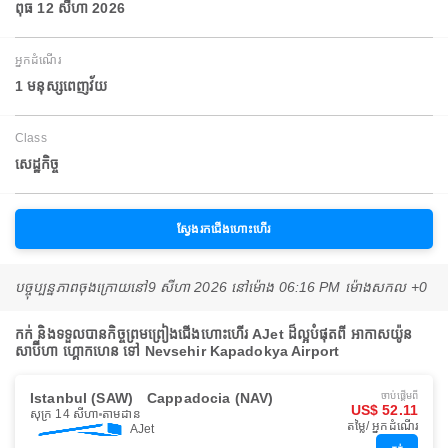
ពុធ 12 សីហា 2026
អ្នកដំណើរ
1 មនុស្សពេញវ័យ
Class
សេដ្ឋកិច្ច
ស្វែងរកជើងហោះហើរ
បច្ចុប្បន្នភាពចុងក្រោយនៅ
9 សីហា 2026 នៅ​ម៉ោង 06:16 PM ម៉ោង​សកល +0
កក់ និងទទួលបានកិច្ចព្រមព្រៀងជើងហោះហើរ AJet ដ៏ល្អបំផុតពី អាកាសយ៉ូន
សាប៊ីហា ហ្គោកហេន ទៅ Nevsehir Kapadokya Airport
Istanbul (SAW)
Cappadocia (NAV)
ចាប់ផ្ដើមពី
US$ 52.11
សុក្រ 14 សីហា
តាមដាន
តម្លៃ/ អ្នកដំណើរ
AJet