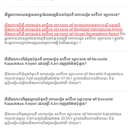
តើផ្លូវអាកាសយានដ្ឋានណាខ្លះដែលពេញនិយមបំផុតពី អាកាសយ៉ូន សាប៊ីហា ហ្គោកហេន?
ជើងហោះហើរពី អាកាសយ៉ូន សាប៊ីហា ហ្គោកហេន ទៅ អាកាសយានដ្ឋានចុកវូកស្តី អន្តរជាតិ
,
ជើងហោះហើរពី អាកាសយ៉ូន សាប៊ីហា ហ្គោកហេន ទៅ Baghdad International Airport
,
ជើងហោះហើរពី អាកាសយ៉ូន សាប៊ីហា ហ្គោកហេន ទៅ Houari Boumediene Airport
គឺជា
ផ្លូវអាកាសយានដ្ឋានដែលពេញនិយមបំផុតចេញពី អាកាសយ៉ូន សាប៊ីហា ហ្គោកហេន។ ផ្លូវទាំង
នេះផ្តល់ការតភ្ជាប់ងាយស្រួលសម្រាប់ការធ្វើដំណើររបស់អ្នក។
តើជើងហោះហើរដំបូងបំផុតពី អាកាសយ៉ូន សាប៊ីហា ហ្គោកហេន ទៅ Nevsehir
Kapadokya Airport ដោយប្រើ AJet ចេញនៅម៉ោងប៉ុន្មាន?
ជើងហោះហើរដំបូងបំផុតពី អាកាសយ៉ូន សាប៊ីហា ហ្គោកហេន ទៅ Nevsehir Kapadokya
Airport ជាមួយ AJet ចេញដំណើរនៅម៉ោង 07:45។ អ្នកអាចមើលកាលវិភាគនេះ និង
ប្រៀបធៀបជម្រើសជើងហោះហើរផ្សេងទៀតនៅលើ Airpaz។
តើជើងហោះហើរចុងក្រោយបំផុតពី អាកាសយ៉ូន សាប៊ីហា ហ្គោកហេន ទៅ Nevsehir
Kapadokya Airport ដោយប្រើ AJet ចេញនៅម៉ោងប៉ុន្មាន?
ជើងហោះហើរចុងក្រោយពី អាកាសយ៉ូន សាប៊ីហា ហ្គោកហេន ទៅ Nevsehir Kapadokya
Airport ជាមួយ AJet ចេញដំណើរនៅម៉ោង 20:55។ អ្នកអាចមើលកាលវិភាគនេះ និង
ប្រៀបធៀបជម្រើសជើងហោះហើរផ្សេងទៀតនៅលើ Airpaz។