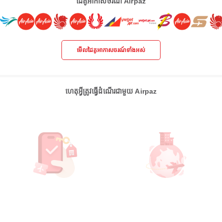
ដៃគូអាកាសចរណ៍ Airpaz
មើលដៃគូអាកាសចរណ៍ទាំងអស់
ហេតុអ្វីត្រូវធ្វើដំណើរជាមួយ Airpaz