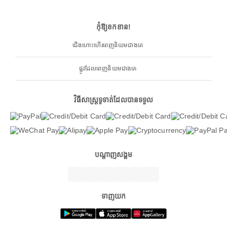
កុំឱ្យខកខាន!
ជើងហោះហើរពេញនិយមជាងគេ
ផ្លូវដែលពេញនិយមជាងគេ
វិធីសាស្ត្រទូទាត់ដែលបានទទួល
បណ្តាញសង្គម
ទាញយក