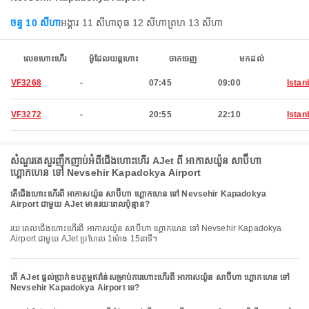
ចន្ទ 10 សីហា
អង្គារ 11 សីហា
ពុធ 12 សីហា
ព្រហ 13 សីហា
លេខហោះហើរ
ម៉ូដែលយន្តហោះ
ចាកចេញ
មកដល់
VF3268
-
07:45
09:00
Istan
VF3272
-
20:55
22:10
Istan
សំណួរគេសួរញឹកញាប់អំពីជើងហោះហើរ AJet ពី អាកាសយ៉ូន សាប៊ីហា
ហ្គោកហេន ទៅ Nevsehir Kapadokya Airport
តើជើងហោះហើរពី អាកាសយ៉ូន សាប៊ីហា ហ្គោកហេន ទៅ Nevsehir Kapadokya
Airport ជាមួយ AJet មានរយៈពេលប៉ុន្មាន?
រយៈពេលជើងហោះហើរពី អាកាសយ៉ូន សាប៊ីហា ហ្គោកហេន ទៅ Nevsehir Kapadokya
Airport ជាមួយ AJet ប្រហែល 1ម៉ោង 15នាទី។
តើ AJet ផ្តល់ប្រាក់ឧបត្ថម្ភឥវ៉ាន់សម្រាប់ការហោះហើរពី អាកាសយ៉ូន សាប៊ីហា ហ្គោកហេន ទៅ
Nevsehir Kapadokya Airport ទេ?