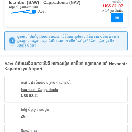
Istanbul (SAW)
Cappadocia (NAV)
ចាប់ផ្ដើមពី
US$ 81.07
សុក្រ 9 តុលា
តាមដាន
តម្លៃ/ អ្នកដំណើរ
AJet
កក់
សូមចំណាំថាតម្លៃដែលបានរាយនៅលើទំព័រនេះប្រហែលជាមិនទាន់សម័យ និងអាច
ផ្លាស់ប្តូរដោយគ្មានការជូនដំណឹងជាមុន។ យើងខិតខំផ្តល់ព័ត៌មានត្រឹមត្រូវ និង
បច្ចុប្បន្នបំផុត។
AJet ព័ត៌មានជើងហោះហើរពី អាកាសយ៉ូន សាប៊ីហា ហ្គោកហេន ទៅ Nevsehir
Kapadokya Airport
ការផ្តល់ជូនពិសេសសម្រាប់ការហោះហើរ
Istanbul - Cappadocia
US$ 52.11
ខែថ្លៃសំបុត្រទាបបំផុត
សីហា
ទិសដៅសរុប