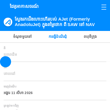
ដៃគូអាកាសចរណ៍
ស្វែងរកជើងហោះហើររបស់ AJet (Formerly
AnadoluJet) ក្នុងតម្លៃថោក ពី SAW ទៅ NAV
ចំណុចមួយទៅ
ការធ្វើដំណើរជុំ
ពហុទីក្រុង
ពី
ប្រភពដើម
ទៅ
គោលដៅ
ចេញដំណើរ
អង្គារ 11 សីហា 2026
ត្រឡប់មកវិញ