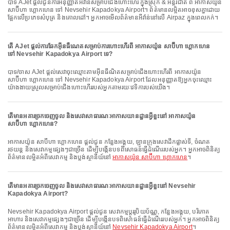
បាទ AJet ផ្តល់ជូនការអនុញ្ញាតអីវ៉ាន់សម្រាប់ជើងហោះហើរ ក្នុងស្រុក & អន្តរជាតិ ពី អាកាសយ៉ូន
សាប៊ីហា ហ្គោកហេន ទៅ Nevsehir Kapadokya Airport។ ព័ត៌មានលម្អិតអាចខុសគ្នាដោយ
ផ្អែកលើប្រភេទសំបុត្រ និងគោលដៅ។ អ្នកអាចមើលព័ត៌មានអីវ៉ាន់នៅលើ Airpaz ក្នុងពេលកក់។
តើ AJet ផ្តល់ការឆែកអ៊ីនធឺណេតសម្រាប់ការហោះហើរពី អាកាសយ៉ូន សាប៊ីហា ហ្គោកហេន
ទៅ Nevsehir Kapadokya Airport ទេ?
បាទ/ចាស AJet ផ្តល់សេវាចុះឈ្មោះតាមអ៊ីនធឺណិតសម្រាប់ជើងហោះហើរពី អាកាសយ៉ូន
សាប៊ីហា ហ្គោកហេន ទៅ Nevsehir Kapadokya Airport ដែលអនុញ្ញាតឱ្យអ្នកចុះឈ្មោះ
យ៉ាងងាយស្រួលសម្រាប់ជើងហោះហើររបស់អ្នកតាមរយៈវេទិការបស់យើង។
តើមានអគារច្រកចេញចូល និងសេវាសាធារណៈអាកាសយានដ្ឋានអ្វីខ្លះនៅ អាកាសយ៉ូន
សាប៊ីហា ហ្គោកហេន?
អាកាសយ៉ូន សាប៊ីហា ហ្គោកហេន ផ្តល់ជូន កន្លែងអង្គុយ, ឡានក្រុងសេវាដឹកផ្លាស់ទី, ចំណត
រថយន្ត និងសេវាកម្មផ្សេងៗជាច្រើន ដើម្បីបង្កើនបទពិសោធន៍ធ្វើដំណើររបស់អ្នក។ អ្នកអាចពិនិត្យ
ព័ត៌មានលម្អិតអំពីសេវាកម្ម និងប្លង់ស្ថានីយ៍នៅ
អាកាសយ៉ូន សាប៊ីហា ហ្គោកហេន
។
តើមានអគារច្រកចេញចូល និងសេវាសាធារណៈអាកាសយានដ្ឋានអ្វីខ្លះនៅ Nevsehir
Kapadokya Airport?
Nevsehir Kapadokya Airport ផ្តល់ជូន សេវាកម្មប្តូររូបិយប័ណ្ណ, កន្លែងអង្គុយ, បរិភោគ
អាហារ និងសេវាកម្មផ្សេងៗជាច្រើន ដើម្បីបង្កើនបទពិសោធន៍ធ្វើដំណើររបស់អ្នក។ អ្នកអាចពិនិត្យ
ព័ត៌មានលម្អិតអំពីសេវាកម្ម និងប្លង់ស្ថានីយ៍នៅ
Nevsehir Kapadokya Airport
។