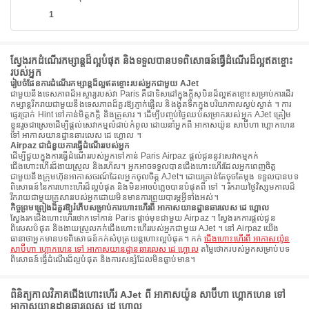
1
ស្វែងរកដំណើរកម្សាន្តដ៏ល្អបំផុត និងទទួលបានបទពិសោធន៍ធ្វើដំណើរដ៏ល្អឥតខ្ចោះ
របស់អ្នក
រៀបចំផែនការដំណើរកម្សាន្តដ៏ល្អឥតខ្ចោះរបស់អ្នកជាមួយ AJet
ជាមួយនឹងទេសភាពដ៏អស្ចារ្យរបស់វា Paris គឺជាទិសដៅក្នុងក្តីសុបិនដ៏ល្អឥតខ្ចោះសម្រាប់ការដើរ
កម្សាន្តរីករាយជាមួយនឹងទេសភាពដ៏គួរឱ្យភ្ញាក់ផ្អើល និងងូតទឹកក្នុងបរិយាកាសស្ងប់ស្ងាត់ ។ ការ
ផ្ទេរប្រាក់ Hint ទៅកាន់មិត្តភក្តិ និងគ្រួសារ ។ ដើម្បីបញ្ចប់ថ្ងៃឈប់សម្រាករបស់អ្នក AJet ត្រៀម
ខ្លួនរួចជាស្រេចដើម្បីផ្តល់សេវាកម្មលំដាប់កំពូល ដោយនាំអ្នកពី អាកាសយ៉ូន សាប៊ីហា ហ្គោកហេន
ទៅ អាកាសយានដ្ឋានឆារលេស ដេ ហ្គោល ។
Airpaz ជាជំនួយការធ្វើដំណើររបស់អ្នក
ដើម្បីជួយក្នុងការធ្វើដំណើររបស់អ្នកទៅកាន់ Paris Airpaz ផ្តល់ជូននូវសេវាកម្មកក់
ជើងហោះហើរដ៏ងាយស្រួល និងរហ័ស។ អ្នកអាចទទួលបានជើងហោះហើរដែលអ្នកពេញចិត្ត
ជាមួយនឹងក្រុមហ៊ុនអាកាសចរណ៍ដែលអ្នកចូលចិត្ត AJet។ ដោយគ្រាន់តែចុចតែម្តង ទទួលបានបទ
ពិសោធន៍នៃការហោះហើរដ៏ល្អបំផុត និងមិនអាចបំភ្លេចបានបំផុតពី ទៅ ។ រីករាយថ្ងៃវិស្សមកាលដ៏
រីករាយជាមួយគ្រួសាររបស់អ្នកដោយមិនមានការព្រួយបារម្ភអ្វីទាំងអស់។
កិច្ចព្រមព្រៀងដ៏គួរឱ្យរំភើបសម្រាប់ការហោះហើរពី អាកាសយានដ្ឋានឆារលេស ដេ ហ្គោល
ស្វែងរកជើងហោះហើរថោកទៅកាន់ Paris ផ្តាច់មុខជាមួយ Airpaz ។ ស្វែងរកការផ្តល់ជូន
ពិសេសបំផុត និងងាយស្រួលកក់ជើងហោះហើររបស់អ្នកជាមួយ AJet ។ នៅ Airpaz យើង
ធានាថាអ្នកមានបទពិសោធន៍កក់សំបុត្រយន្តហោះល្អបំផុត។ កក់
ជើងហោះហើរពី អាកាសយ៉ូន
សាប៊ីហា ហ្គោកហេន ទៅ អាកាសយានដ្ឋានឆារលេស ដេ ហ្គោល
តម្លៃថោករបស់អ្នកសម្រាប់បទ
ពិសោធន៍ធ្វើដំណើរដ៏ល្អបំផុត និងការសន្សំដែលមិនធ្លាប់មាន។
ពិនិត្យកាលវិភាគជើងហោះហើរ AJet ពី អាកាសយ៉ូន សាប៊ីហា ហ្គោកហេន ទៅ
អាកាសយានដ្ឋានឆារលេស ដេ ហ្គោល