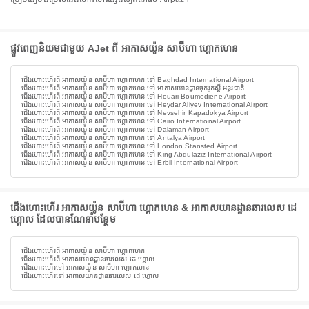
ផ្លូវពេញនិយមជាមួយ AJet ពី អាកាសយ៉ូន សាប៊ីហា ហ្គោកហេន
ជើងហោះហើរពី អាកាសយ៉ូន សាប៊ីហា ហ្គោកហេន ទៅ Baghdad International Airport
ជើងហោះហើរពី អាកាសយ៉ូន សាប៊ីហា ហ្គោកហេន ទៅ អាកាសយានដ្ឋានចុកវូកស្តី អន្តរជាតិ
ជើងហោះហើរពី អាកាសយ៉ូន សាប៊ីហា ហ្គោកហេន ទៅ Houari Boumediene Airport
ជើងហោះហើរពី អាកាសយ៉ូន សាប៊ីហា ហ្គោកហេន ទៅ Heydar Aliyev International Airport
ជើងហោះហើរពី អាកាសយ៉ូន សាប៊ីហា ហ្គោកហេន ទៅ Nevsehir Kapadokya Airport
ជើងហោះហើរពី អាកាសយ៉ូន សាប៊ីហា ហ្គោកហេន ទៅ Cairo International Airport
ជើងហោះហើរពី អាកាសយ៉ូន សាប៊ីហា ហ្គោកហេន ទៅ Dalaman Airport
ជើងហោះហើរពី អាកាសយ៉ូន សាប៊ីហា ហ្គោកហេន ទៅ Antalya Airport
ជើងហោះហើរពី អាកាសយ៉ូន សាប៊ីហា ហ្គោកហេន ទៅ London Stansted Airport
ជើងហោះហើរពី អាកាសយ៉ូន សាប៊ីហា ហ្គោកហេន ទៅ King Abdulaziz International Airport
ជើងហោះហើរពី អាកាសយ៉ូន សាប៊ីហា ហ្គោកហេន ទៅ Erbil International Airport
ជើងហោះហើរ អាកាសយ៉ូន សាប៊ីហា ហ្គោកហេន & អាកាសយានដ្ឋានឆារលេស ដេ
ហ្គោល ដែលបានណែនាំបន្ថែម
ជើងហោះហើរពី អាកាសយ៉ូន សាប៊ីហា ហ្គោកហេន
ជើងហោះហើរពី អាកាសយានដ្ឋានឆារលេស ដេ ហ្គោល
ជើងហោះហើរទៅ អាកាសយ៉ូន សាប៊ីហា ហ្គោកហេន
ជើងហោះហើរទៅ អាកាសយានដ្ឋានឆារលេស ដេ ហ្គោល