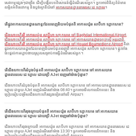
សេវាកម្មផ្សេងៗជាច្រើន ដើម្បីបង្កើនបទពិសោធន៍ធ្វើដំណើររបស់អ្នក។ អ្នកអាចពិនិត្យព័ត៌មាន
លម្អិតអំពីសេវាកម្ម និងប្លង់ស្ថានីយ៍នៅ
អាកាសយានដ្ឋានឆារលេស ដេ ហ្គោល
។
តើផ្លូវអាកាសយានដ្ឋានណាខ្លះដែលពេញនិយមបំផុតពី អាកាសយ៉ូន សាប៊ីហា ហ្គោកហេន?
ជើងហោះហើរពី អាកាសយ៉ូន សាប៊ីហា ហ្គោកហេន ទៅ Baghdad International Airport
,
ជើងហោះហើរពី អាកាសយ៉ូន សាប៊ីហា ហ្គោកហេន ទៅ អាកាសយានដ្ឋានចុកវូកស្តី អន្តរជាតិ
,
ជើងហោះហើរពី អាកាសយ៉ូន សាប៊ីហា ហ្គោកហេន ទៅ Houari Boumediene Airport
គឺជា
ផ្លូវអាកាសយានដ្ឋានដែលពេញនិយមបំផុតចេញពី អាកាសយ៉ូន សាប៊ីហា ហ្គោកហេន។ ផ្លូវទាំង
នេះផ្តល់ការតភ្ជាប់ងាយស្រួលសម្រាប់ការធ្វើដំណើររបស់អ្នក។
តើជើងហោះហើរដំបូងបំផុតពី អាកាសយ៉ូន សាប៊ីហា ហ្គោកហេន ទៅ អាកាសយាន
ដ្ឋានឆារលេស ដេ ហ្គោល ដោយប្រើ AJet ចេញនៅម៉ោងប៉ុន្មាន?
ជើងហោះហើរដំបូងបំផុតពី អាកាសយ៉ូន សាប៊ីហា ហ្គោកហេន ទៅ អាកាសយានដ្ឋានឆារលេស ដេ
ហ្គោល ជាមួយ AJet ចេញដំណើរនៅម៉ោង 08:40។ អ្នកអាចមើលកាលវិភាគនេះ និង
ប្រៀបធៀបជម្រើសជើងហោះហើរផ្សេងទៀតនៅលើ Airpaz។
តើជើងហោះហើរចុងក្រោយបំផុតពី អាកាសយ៉ូន សាប៊ីហា ហ្គោកហេន ទៅ អាកាសយាន
ដ្ឋានឆារលេស ដេ ហ្គោល ដោយប្រើ AJet ចេញនៅម៉ោងប៉ុន្មាន?
ជើងហោះហើរចុងក្រោយពី អាកាសយ៉ូន សាប៊ីហា ហ្គោកហេន ទៅ អាកាសយានដ្ឋានឆារលេស ដេ
ហ្គោល ជាមួយ AJet ចេញដំណើរនៅម៉ោង 13:30។ អ្នកអាចមើលកាលវិភាគនេះ និង
ប្រៀបធៀបជម្រើសជើងហោះហើរផ្សេងទៀតនៅលើ Airpaz។