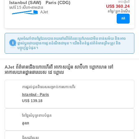
Istanbul (SAW)
Paris (CDG)
ចាប់ផ្ដើមពី
US$ 360.24
សៅរ៍ 15 សីហា
តាមដាន
តម្លៃ/ អ្នកដំណើរ
AJet
កក់
សូមចំណាំថាតម្លៃដែលបានរាយនៅលើទំព័រនេះប្រហែលជាមិនទាន់សម័យ និងអាច
ផ្លាស់ប្តូរដោយគ្មានការជូនដំណឹងជាមុន។ យើងខិតខំផ្តល់ព័ត៌មានត្រឹមត្រូវ និង
បច្ចុប្បន្នបំផុត។
AJet ព័ត៌មានជើងហោះហើរពី អាកាសយ៉ូន សាប៊ីហា ហ្គោកហេន ទៅ
អាកាសយានដ្ឋានឆារលេស ដេ ហ្គោល
ការផ្តល់ជូនពិសេសសម្រាប់ការហោះហើរ
Istanbul - Paris
US$ 139.18
ខែថ្លៃសំបុត្រទាបបំផុត
តុលា
ទិសដៅសរុប