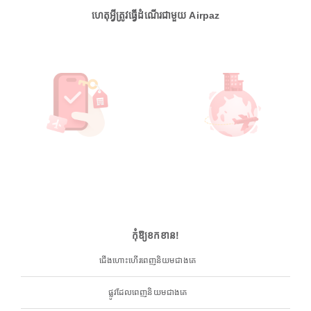
ហេតុអ្វីត្រូវធ្វើដំណើរជាមួយ Airpaz
កុំឱ្យខកខាន!
ជើងហោះហើរពេញនិយមជាងគេ
ផ្លូវដែលពេញនិយមជាងគេ