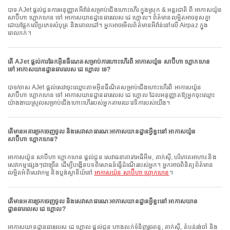
បាទ AJet ផ្តល់ជូនការអនុញ្ញាតអីវ៉ាន់សម្រាប់ជើងហោះហើរ ក្នុងស្រុក & អន្តរជាតិ ពី អាកាសយ៉ូន
សាប៊ីហា ហ្គោកហេន ទៅ អាកាសយានដ្ឋានឆារលេស ដេ ហ្គោល។ ព័ត៌មានលម្អិតអាចខុសគ្នា
ដោយផ្អែកលើប្រភេទសំបុត្រ និងគោលដៅ។ អ្នកអាចមើលព័ត៌មានអីវ៉ាន់នៅលើ Airpaz ក្នុង
ពេលកក់។
តើ AJet ផ្តល់ការឆែកអ៊ីនធឺណេតសម្រាប់ការហោះហើរពី អាកាសយ៉ូន សាប៊ីហា ហ្គោកហេន
ទៅ អាកាសយានដ្ឋានឆារលេស ដេ ហ្គោល ទេ?
បាទ/ចាស AJet ផ្តល់សេវាចុះឈ្មោះតាមអ៊ីនធឺណិតសម្រាប់ជើងហោះហើរពី អាកាសយ៉ូន
សាប៊ីហា ហ្គោកហេន ទៅ អាកាសយានដ្ឋានឆារលេស ដេ ហ្គោល ដែលអនុញ្ញាតឱ្យអ្នកចុះឈ្មោះ
យ៉ាងងាយស្រួលសម្រាប់ជើងហោះហើររបស់អ្នកតាមរយៈវេទិការបស់យើង។
តើមានអគារច្រកចេញចូល និងសេវាសាធារណៈអាកាសយានដ្ឋានអ្វីខ្លះនៅ អាកាសយ៉ូន
សាប៊ីហា ហ្គោកហេន?
អាកាសយ៉ូន សាប៊ីហា ហ្គោកហេន ផ្តល់ជូន សេវាធនាគារ/អេធីអឹម, តាក់ស៊ី, បរិភោគអាហារ និង
សេវាកម្មផ្សេងៗជាច្រើន ដើម្បីបង្កើនបទពិសោធន៍ធ្វើដំណើររបស់អ្នក។ អ្នកអាចពិនិត្យព័ត៌មាន
លម្អិតអំពីសេវាកម្ម និងប្លង់ស្ថានីយ៍នៅ
អាកាសយ៉ូន សាប៊ីហា ហ្គោកហេន
។
តើមានអគារច្រកចេញចូល និងសេវាសាធារណៈអាកាសយានដ្ឋានអ្វីខ្លះនៅ អាកាសយាន
ដ្ឋានឆារលេស ដេ ហ្គោល?
អាកាសយានដ្ឋានឆារលេស ដេ ហ្គោល ផ្តល់ជូន ហាងលក់ទំនិញរួចពន្ធ, តាក់ស៊ី, តំបន់រង់ចាំ និង