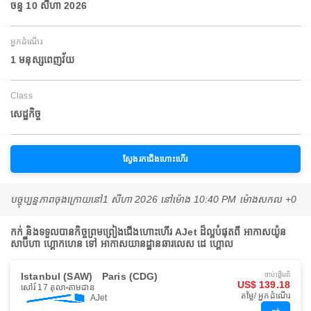
ចន្ទ 10 សីហា 2026
អ្នកដំណើរ
1 មនុស្សពេញវ័យ
Class
សេដ្ឋកិច្ច
ស្វែងរកជើងហោះហើរ
បច្ចុប្បន្នភាពចុងក្រោយនៅ
1 សីហា 2026 នៅ​ម៉ោង 10:40 PM ម៉ោង​សកល +0
កក់ និងទទួលបានកិច្ចព្រមព្រៀងជើងហោះហើរ AJet ដ៏ល្អបំផុតពី អាកាសយ៉ូន
សាប៊ីហា ហ្គោកហេន ទៅ អាកាសយានដ្ឋានឆារលេស ដេ ហ្គោល
Istanbul (SAW)
Paris (CDG)
ចាប់ផ្ដើមពី
US$ 139.18
សៅរ៍ 17 តុលា
តាមដាន
តម្លៃ/ អ្នកដំណើរ
AJet