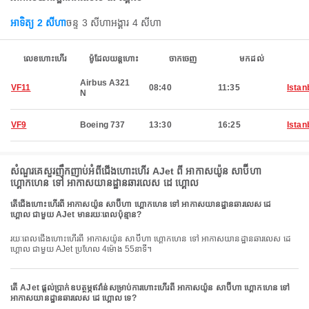
អាទិត្យ 2 សីហា
ចន្ទ 3 សីហា
អង្គារ 4 សីហា
លេខហោះហើរ
ម៉ូដែលយន្តហោះ
ចាកចេញ
មកដល់
Airbus A321
VF11
08:40
11:35
Istan
N
VF9
Boeing 737
13:30
16:25
Istan
សំណួរគេសួរញឹកញាប់អំពីជើងហោះហើរ AJet ពី អាកាសយ៉ូន សាប៊ីហា
ហ្គោកហេន ទៅ អាកាសយានដ្ឋានឆារលេស ដេ ហ្គោល
តើជើងហោះហើរពី អាកាសយ៉ូន សាប៊ីហា ហ្គោកហេន ទៅ អាកាសយានដ្ឋានឆារលេស ដេ
ហ្គោល ជាមួយ AJet មានរយៈពេលប៉ុន្មាន?
រយៈពេលជើងហោះហើរពី អាកាសយ៉ូន សាប៊ីហា ហ្គោកហេន ទៅ អាកាសយានដ្ឋានឆារលេស ដេ
ហ្គោល ជាមួយ AJet ប្រហែល 4ម៉ោង 55នាទី។
តើ AJet ផ្តល់ប្រាក់ឧបត្ថម្ភឥវ៉ាន់សម្រាប់ការហោះហើរពី អាកាសយ៉ូន សាប៊ីហា ហ្គោកហេន ទៅ
អាកាសយានដ្ឋានឆារលេស ដេ ហ្គោល ទេ?