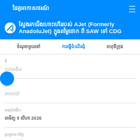
ដៃគូអាកាសចរណ៍
ស្វែងរកជើងហោះហើររបស់ AJet (Formerly
AnadoluJet) ក្នុងតម្លៃថោក ពី SAW ទៅ CDG
ចំណុចមួយទៅ
ការធ្វើដំណើរជុំ
ពហុទីក្រុង
ពី
ប្រភពដើម
ទៅ
គោលដៅ
ចេញដំណើរ
អាទិត្យ 9 សីហា 2026
ត្រឡប់មកវិញ