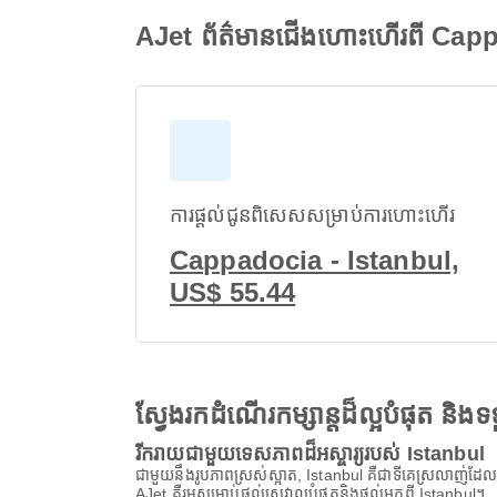
AJet ព័ត៌មានជើងហោះហើរពី Cap
ការផ្តល់ជូនពិសេសសម្រាប់ការហោះហើរ
Cappadocia - Istanbul,
US$ 55.44
ស្វែងរកដំណើរកម្សាន្តដ៏ល្អបំផុត និ
រីករាយជាមួយទេសភាពដ៏អស្ចារ្យរបស់ Istanbul
ជាមួយនឹងរូបភាពស្រស់ស្អាត, Istanbul គឺជាទីគេស្រលាញ់ដែលអ្ន
AJet គឺរួមសម្រាប់ផ្តល់សេវាល្អបំផុតនិងផ្តល់អ្នកពី Istanbul។