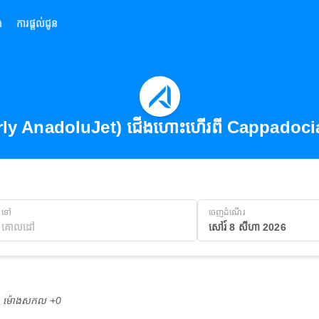
់
ការផ្តល់ជូន
ly AnadoluJet) ជើងហោះហើរពី Cappadoci
ទៅ
ចេញដំណើរ
សៅរ៍ 8 សីហា 2026
M ម៉ោង​សកល +0