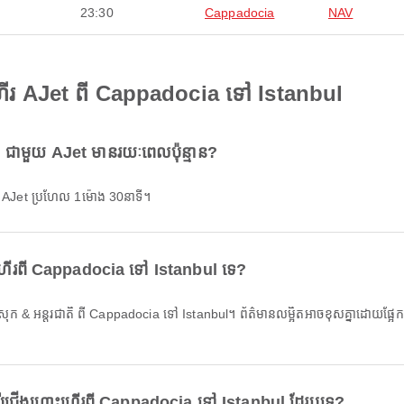
23:30
Cappadocia
NAV
ើរ AJet ពី Cappadocia ទៅ Istanbul
ជាមួយ AJet មានរយៈពេលប៉ុន្មាន?
AJet ប្រហែល 1ម៉ោង 30នាទី។
ងហោះហើរពី Cappadocia ទៅ Istanbul ទេ?
្រាប់ជើងហោះហើរពី Cappadocia ទៅ Istanbul ដែរឬទេ?