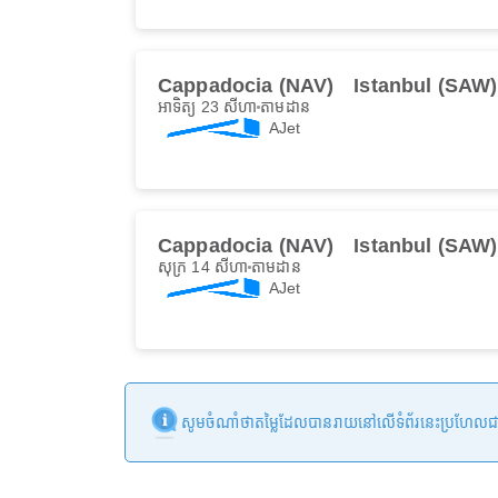
Cappadocia (NAV)
Istanbul (SAW)
អាទិត្យ 23 សីហា
តាមដាន
AJet
Cappadocia (NAV)
Istanbul (SAW)
សុក្រ 14 សីហា
តាមដាន
AJet
សូមចំណាំថាតម្លៃដែលបានរាយនៅលើទំព័រនេះប្រហែលជាមិនទា