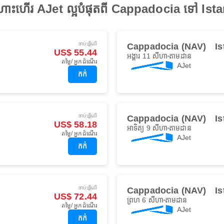
ងហោះហើរ AJet ល្អបំផុតពី Cappadocia ទៅ Ist
ចាប់ផ្ដើមពី
Cappadocia (NAV)
I
US$ 55.44
អង្គារ 11 សីហា
តាមដាន
តម្លៃ/ អ្នកដំណើរ
AJet
កក់
ចាប់ផ្ដើមពី
Cappadocia (NAV)
I
US$ 58.18
អាទិត្យ 9 សីហា
តាមដាន
តម្លៃ/ អ្នកដំណើរ
AJet
កក់
ចាប់ផ្ដើមពី
Cappadocia (NAV)
I
US$ 72.44
ព្រហ 6 សីហា
តាមដាន
តម្លៃ/ អ្នកដំណើរ
AJet
កក់