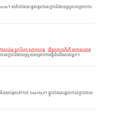
 មាគ៌ាទាំងនេះផ្តល់នូវការតភ្ជាប់ដ៏ងាយស្រួលសម្រាប់ការ
ាសយ៉ូន សាប៊ីហា ហ្គោកហេន
,
ជើងហោះហើរពី អាកាសយាន
រតភ្ជាប់ដ៏ងាយស្រួលសម្រាប់ការធ្វើដំណើររបស់អ្នក។
ញនិយមបំផុតទៅកាន់ Istanbul។ ផ្លូវទាំងនេះផ្តល់ការតភ្ជាប់ងាយ