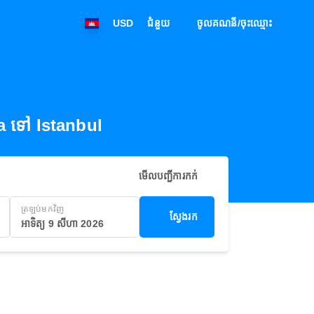
USD
ជំនួយ
ចូលគណនី/ចុះឈ្មោះ
a ទៅ Istanbul
មើលបញ្ជីការកក់
ត្រឡប់មកវិញ
ស្វែងរក
អាទិត្យ 9 សីហា 2026