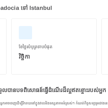
padocia ទៅ Istanbul
ខែថ្លៃសំបុត្រទាបបំផុត
វិច្ឆិកា
ងទទួលបានបទពិសោធន៍ធ្វើដំណើរដ៏ល្អឥតខ្ចោះរបស់អ្នក
កអាចចេញដើម្បីរីករាយនៅក្នុងវាលនិងទស្សនាគមន៍ស្រស់។ កំណត់កិច្ចសន្យារួមជាងនេះជាមួ