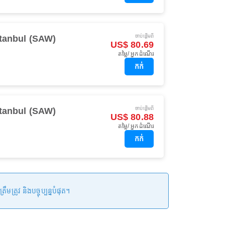
ចាប់ផ្ដើមពី
stanbul (SAW)
US$ 80.69
តម្លៃ/ អ្នកដំណើរ
កក់
ចាប់ផ្ដើមពី
stanbul (SAW)
US$ 80.88
តម្លៃ/ អ្នកដំណើរ
កក់
រូវ និងបច្ចុប្បន្នបំផុត។