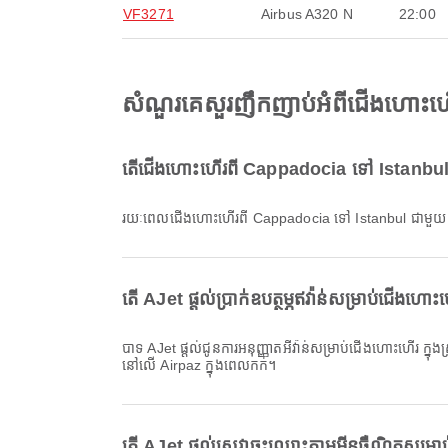
VF3271
Airbus A320 N
22:00
សំណួរគេសួរញឹកញាប់អំពីជើងហោះហ
តើជើងហោះហើរពី Cappadocia ទៅ Istanbul 
រយៈពេលជើងហោះហើរពី Cappadocia ទៅ Istanbul ជាមួយ 
តើ AJet ផ្តល់ប្រាក់ឧបត្ថម្ភឥវ៉ាន់សម្រាប់ជើ
បាទ AJet ផ្តល់ជូនការអនុញ្ញាតអីវ៉ាន់សម្រាប់ជើងហោះហើរ ក្នុងស្រុក & អន្តរជាតិ ពី Cappadocia ទៅ Istanbul។ ព័ត៌មានលម្អិតអាចខុសគ្នាដោយផ្អែកលើប្រភេទសំបុត្រ និងគោលដៅ។ អ្នកអាចមើលព័ត៌មានអីវ៉ាន់
នៅលើ Airpaz ក្នុងពេលកក់។
តើ AJet ផ្តល់សេវាចុះឈ្មោះតាមអ៊ីនធឺណិតសម