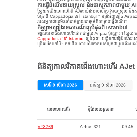
ការធ្វើដំណើរងាយស្រួល និងផាសុកភាពជាមួយ A
ស្វែងរកជើងហោះហើរពី AJet យ៉ាងឆាប់រហ័ស ងាយស្រួល និងតម
បំផុតពី Cappadocia ទៅ Istanbul ។ ម្យ៉ាងវិញទៀត Airpaz ផ្
របស់អ្នកដោយមិនចាំបាច់ព្រួយបារម្ភអំពីគម្រោងធ្វើដំណើរ។
កិច្ចព្រមព្រៀងទេសចរណ៍ល្អបំផុតពី Istanbul
ទទួលបានជើងហោះហើរថោកជាមួយ Airpaz ប៉ុណ្ណោះ។ ស្វែងរក
Cappadocia ទៅ Istanbul
ល្អបំផុត។ បង្កើនការធ្វើដំណើររ
ជ្រើសរើសកៅអី។ កក់ជើងហោះហើរថោករបស់អ្នកជាមួយនឹងបទពិសោ
ពិនិត្យកាលវិភាគជើងហោះហើរ AJe
សៅរ៍ 8 សីហា 2026
អាទិត្យ 9 សីហា 2026
លេខហោះហើរ
ម៉ូដែលយន្តហោះ
VF3269
Airbus 321
09:45