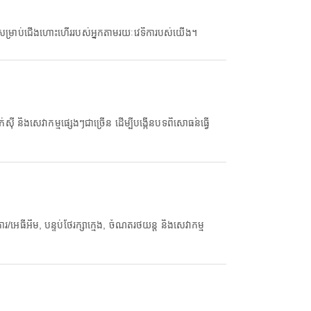
ួលសម្រាប់ជើងហោះហើររបស់អ្នកតាមរយៈវេទិការបស់យើង។
ិងសេវាកម្មផ្សេងៗជាច្រើន ដើម្បីបង្កើនបទពិសោធន៍ធ្វើ
ធីអឹម, បន្ទប់ថែរក្សាក្មេង, ចំណតរថយន្ត និងសេវាកម្ម