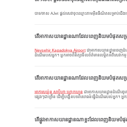
បាទ/ចាស AJet ផ្តល់សេវាចុះឈ្មោះតាមអ៊ីនធឺណិតសម្រាប់
តើអាកាសយានដ្ឋានណាដែលពេញនិយមបំផុតសម្
Nevsehir Kapadokya Airport
ជាអាកាសយានដ្ឋានចេញដំណើរ
ដំណើររបស់អ្នក។ អ្នកអាចពិនិត្យមើលព័ត៌មានលម្អិតអំពីសេវាកម្
តើអាកាសយានដ្ឋានណាដែលពេញនិយមបំផុតសម្រ
អាកាសយ៉ូន សាប៊ីហា ហ្គោកហេន
ជាអាកាសយានដ្ឋានដំណើរចូលដែ
ផ្សេងៗជាច្រើន ដើម្បីបង្កើនបទពិសោធន៍ធ្វើដំណើររបស់អ្នក។ អ្
តើផ្លូវអាកាសយានដ្ឋានណាខ្លះដែលពេញនិយមបំ