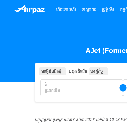
ជើងហោះហើរ
សណ្ឋាគារ
ប្រូម៉ូសិន
កម្មង
AJet (Former
ការធ្វើដំណើរជុំ
1 អ្នកដំណើរ
សេដ្ឋកិច្ច
ពី
បច្ចុប្បន្នភាពចុងក្រោយនៅ
6 សីហា 2026 នៅ​ម៉ោង 10:43 P