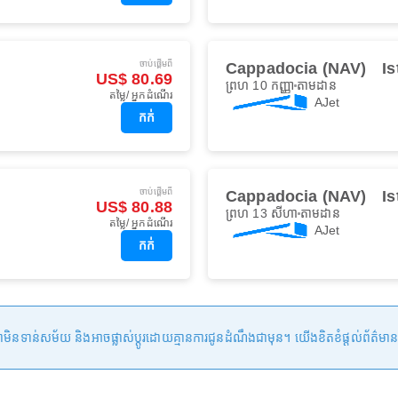
ចាប់ផ្ដើមពី
Cappadocia (NAV)
I
US$ 80.69
ព្រហ 10 កញ្ញា
តាមដាន
តម្លៃ/ អ្នកដំណើរ
AJet
កក់
ចាប់ផ្ដើមពី
Cappadocia (NAV)
I
US$ 80.88
ព្រហ 13 សីហា
តាមដាន
តម្លៃ/ អ្នកដំណើរ
AJet
កក់
ន់សម័យ និងអាចផ្លាស់ប្តូរដោយគ្មានការជូនដំណឹងជាមុន។ យើងខិតខំផ្តល់ព័ត៌មានត្រឹមត្