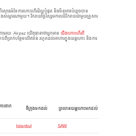
ិសោធន៍នៃការហោះហើរដ៏ល្អបំផុត និងមិនអាចបំភ្លេចបាន
យនឹងសំណួរណាមួយ។ រីករាយថ្ងៃវិស្សមកាលដ៏រីករាយជាមួយគ្រួសារ
 តាមរយៈ Airpaz យើងធានាថាអ្នកមាន
ជើងហោះហើរពី
ប់ពីប្រាក់បន្ថែមលើឥវ៉ាន់ រហូតដល់អាហារក្នុងយន្តហោះ និងការ
ហោះចាក
ទីក្រុងមកដល់
ព្រលានយន្តហោះមកដល់
Istanbul
SAW