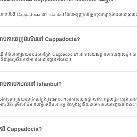
ជើងហោះហើរពី Cappadocia ទៅ Istanbul ដែលអនុញ្ញាតឱ្យអ្នកចុះឈ្មោះយ៉ាងងាយស្រ
រាប់ការចេញដំណើរនៅ Cappadocia?
ដែលពេញនិយមបំផុតនៅក្នុង Cappadocia។ អាកាសយានដ្ឋានទាំងនេះផ្តល់ជូន តាក់ស៊ី ន
ម និងប្លង់ស្ថានីយនៅអាកាសយានដ្ឋានទាំងនេះ។
ាប់ការមកដល់នៅ Istanbul?
លពេញនិយមបំផុតនៅក្នុង Istanbul។ អាកាសយានដ្ឋានទាំងនេះផ្តល់ជូន សេវាធនាគារ/អេ
នកអាចពិនិត្យមើលព័ត៌មានលម្អិតអំពីសេវាកម្ម និងប្លង់ស្ថានីយនៅអាកាសយានដ្ឋានទាំងនេះ។
ផុតពី Cappadocia?