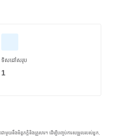
ទិសដៅសរុប
1
យនឹងមិត្តភក្តិនិងគ្រួសារ។ ដើម្បីបញ្ចប់ការសម្រួលរបស់អ្នក,