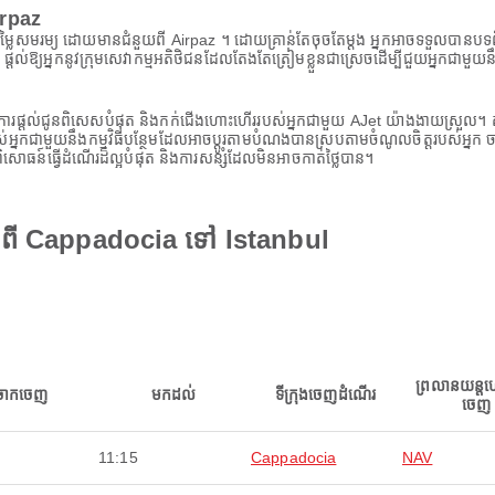
irpaz
្លៃសមរម្យ ដោយមានជំនួយពី Airpaz ។ ដោយគ្រាន់តែចុចតែម្តង អ្នកអាចទទួលបានបទព
តល់ឱ្យអ្នកនូវក្រុមសេវាកម្មអតិថិជនដែលតែងតែត្រៀមខ្លួនជាស្រេចដើម្បីជួយអ្នកជាមួ
ការផ្តល់ជូនពិសេសបំផុត និងកក់ជើងហោះហើររបស់អ្នកជាមួយ AJet យ៉ាងងាយស្រួល។
បស់អ្នកជាមួយនឹងកម្មវិធីបន្ថែមដែលអាចប្ដូរតាមបំណងបានស្របតាមចំណូលចិត្តរបស់អ្នក ចា
ធន៍ធ្វើដំណើរដ៏ល្អបំផុត និងការសន្សំដែលមិនអាចកាត់ថ្លៃបាន។
t ពី Cappadocia ទៅ Istanbul
ព្រលានយន្ត
ចាកចេញ
មកដល់
ទីក្រុងចេញដំណើរ
ចេញ
11:15
Cappadocia
NAV