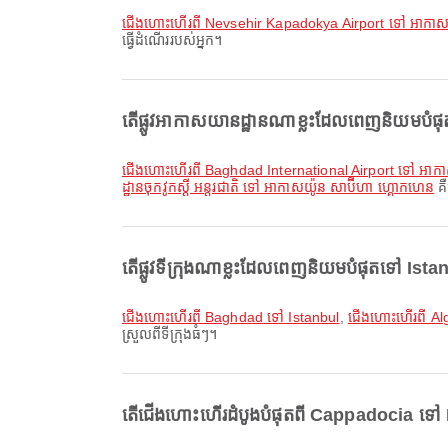
ជើងហោះហើរពី Nevsehir Kapadokya Airport ទៅ អាកាស
ធ្វើដំណើររបស់អ្នក។
តើផ្លូវអាកាសយានដ្ឋានណាខ្លះដែលពេញនិយមបំផ
ជើងហោះហើរពី Baghdad International Airport ទៅ អាក
ដ្ឋានចុកវូកស្តី អន្តរជាតិ ទៅ អាកាសយ៉ូន សាប៊ីហា ហ្គោកហេន
គឺ
តើផ្លូវទីក្រុងណាខ្លះដែលពេញនិយមបំផុតទៅ Ist
ជើងហោះហើរពី Baghdad ទៅ Istanbul
,
ជើងហោះហើរពី Alg
ស្រួលពីទីក្រុងធំៗ។
តើជើងហោះហើរដំបូងបំផុតពី Cappadocia ទៅ I