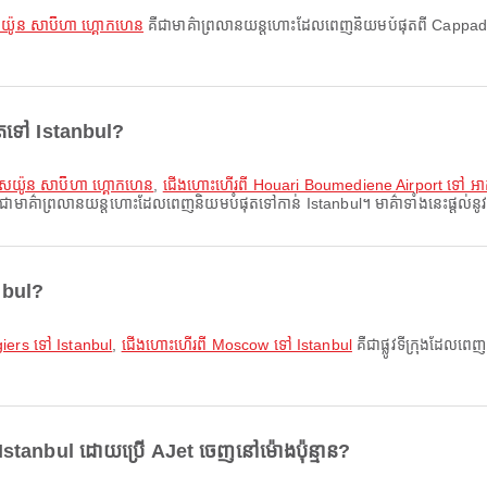
យ៉ូន សាប៊ីហា ហ្គោកហេន
គឺជាមាគ៌ាព្រលានយន្តហោះដែលពេញនិយមបំផុតពី Cappadocia។
ុតទៅ Istanbul?
ាសយ៉ូន សាប៊ីហា ហ្គោកហេន
,
ជើងហោះហើរពី Houari Boumediene Airport ទៅ អាក
ជាមាគ៌ាព្រលានយន្តហោះដែលពេញនិយមបំផុតទៅកាន់ Istanbul។ មាគ៌ាទាំងនេះផ្តល់នូវកា
anbul?
iers ទៅ Istanbul
,
ជើងហោះហើរពី Moscow ទៅ Istanbul
គឺជាផ្លូវទីក្រុងដែលពេ
stanbul ដោយប្រើ AJet ចេញនៅម៉ោងប៉ុន្មាន?