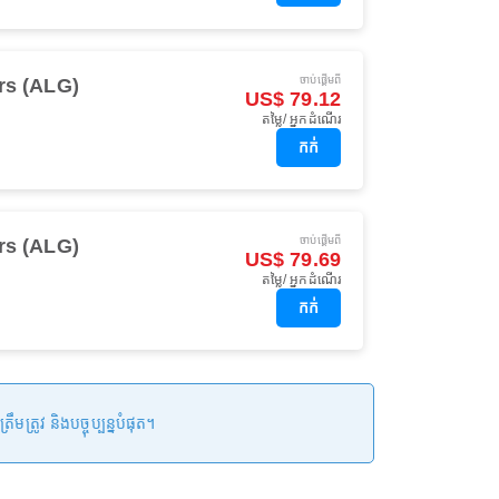
ចាប់ផ្ដើមពី
rs (ALG)
US$ 79.12
តម្លៃ/ អ្នកដំណើរ
កក់
ចាប់ផ្ដើមពី
rs (ALG)
US$ 79.69
តម្លៃ/ អ្នកដំណើរ
កក់
រូវ និងបច្ចុប្បន្នបំផុត។