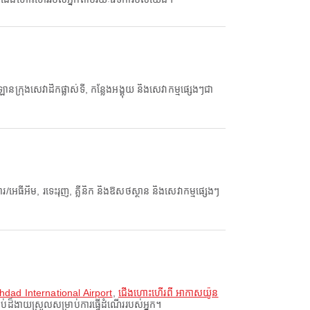
រុងសេវាដឹកផ្លាស់ទី, កន្លែងអង្គុយ និងសេវាកម្មផ្សេងៗជា
ីអឹម, រទេះរុញ, គ្លីនិក និងឱសថស្ថាន និងសេវាកម្មផ្សេងៗ
dad International Airport
,
ជើងហោះហើរពី អាកាសយ៉ូន
ប់ដ៏ងាយស្រួលសម្រាប់ការធ្វើដំណើររបស់អ្នក។