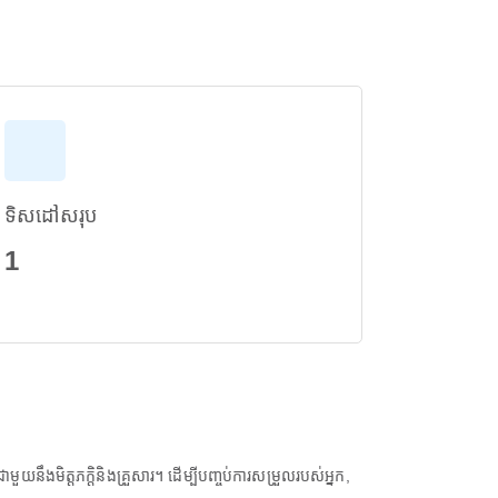
ទិសដៅសរុប
1
នឹងមិត្តភក្តិនិងគ្រួសារ។ ដើម្បីបញ្ចប់ការសម្រួលរបស់អ្នក,