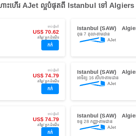
ងហោះហើរ AJet ល្អបំផុតពី Istanbul ទៅ Algiers
ចាប់ផ្ដើមពី
Istanbul (SAW)
Algie
US$ 70.62
ពុធ 7 តុលា
តាមដាន
តម្លៃ/ អ្នកដំណើរ
AJet
កក់
ចាប់ផ្ដើមពី
Istanbul (SAW)
Algie
US$ 74.79
អាទិត្យ 16 សីហា
តាមដាន
តម្លៃ/ អ្នកដំណើរ
AJet
កក់
ចាប់ផ្ដើមពី
Istanbul (SAW)
Algie
US$ 74.79
ចន្ទ 28 កញ្ញា
តាមដាន
តម្លៃ/ អ្នកដំណើរ
AJet
កក់