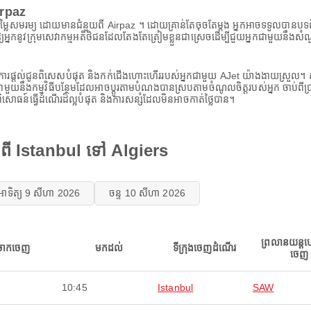
irpaz
្លៃសមរម្យ ដោយមានជំនួយពី Airpaz ។ ដោយគ្រាន់តែចុចតែម្តង អ្នកអាចទទួលបានបទព
ឱ្យអ្នកនូវក្រុមសេវាកម្មអតិថិជនដែលតែងតែត្រៀមខ្លួនជាស្រេចដើម្បីជួយអ្នកជាមួយនឹងស
ការផ្តល់ជូនពិសេសបំផុត និងកក់ជើងហោះហើររបស់អ្នកជាមួយ AJet យ៉ាងងាយស្រួល។
កជាមួយនឹងកម្មវិធីបន្ថែមដែលអាចប្ដូរតាមបំណងបានស្របតាមចំណូលចិត្តរបស់អ្នក ចាប់ពីប្
ធន៍ធ្វើដំណើរដ៏ល្អបំផុត និងការសន្សំដែលមិនអាចកាត់ថ្លៃបាន។
 ពី Istanbul ទៅ Algiers
អាទិត្យ 9 សីហា 2026
ចន្ទ 10 សីហា 2026
ព្រលានយន្ត
ចាកចេញ
មកដល់
ទីក្រុងចេញដំណើរ
ចេញ
10:45
Istanbul
SAW