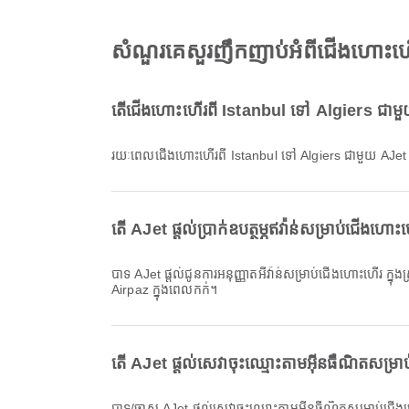
សំណួរគេសួរញឹកញាប់អំពីជើងហោះហើ
តើជើងហោះហើរពី Istanbul ទៅ Algiers ជាមួយ
រយៈពេលជើងហោះហើរពី Istanbul ទៅ Algiers ជាមួយ AJet
តើ AJet ផ្តល់ប្រាក់ឧបត្ថម្ភឥវ៉ាន់សម្រាប់ជើង
បាទ AJet ផ្តល់ជូនការអនុញ្ញាតអីវ៉ាន់សម្រាប់ជើងហោះហើរ ក្នុងស្រុក & អន្តរជាតិ ពី Istanbul ទៅ Algiers។ ព័ត៌មានលម្អិតអាចខុសគ្នាដោយផ្អែកលើប្រភេទសំបុត្រ និងគោលដៅ។ អ្នកអាចមើលព័ត៌មានអីវ៉ាន់នៅលើ
Airpaz ក្នុងពេលកក់។
តើ AJet ផ្តល់សេវាចុះឈ្មោះតាមអ៊ីនធឺណិតសម្
បាទ/ចាស AJet ផ្តល់សេវាចុះឈ្មោះតាមអ៊ីនធឺណិតសម្រាប់ជ