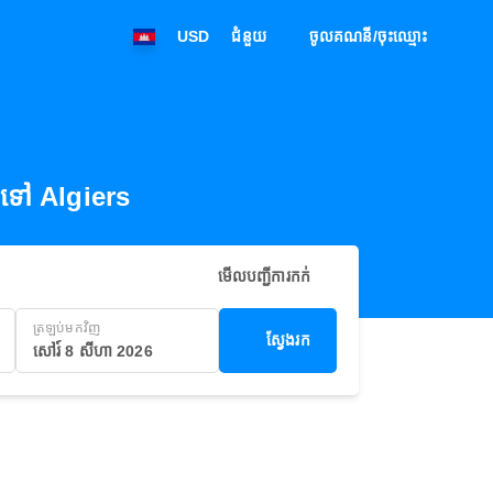
USD
ជំនួយ
ចូលគណនី/ចុះឈ្មោះ
 ទៅ Algiers
មើលបញ្ជីការកក់
ត្រឡប់មកវិញ
ស្វែងរក
សៅរ៍ 8 សីហា 2026