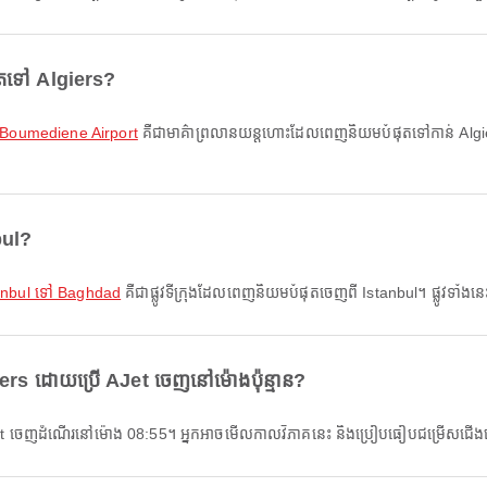
ុតទៅ Algiers?
i Boumediene Airport
គឺជាមាគ៌ាព្រលានយន្តហោះដែលពេញនិយមបំផុតទៅកាន់ Algiers។ 
bul?
anbul ទៅ Baghdad
គឺជាផ្លូវទីក្រុងដែលពេញនិយមបំផុតចេញពី Istanbul។ ផ្លូវទាំងនេះផ
ers ដោយប្រើ AJet ចេញនៅម៉ោងប៉ុន្មាន?
 AJet ចេញដំណើរនៅម៉ោង 08:55។ អ្នកអាចមើលកាលវិភាគនេះ និងប្រៀបធៀបជម្រើសជ