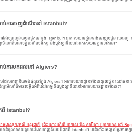
ាប់ការចេញដំណើរនៅ Istanbul?
លពេញនិយមបំផុតនៅក្នុង Istanbul។ អាកាសយានដ្ឋានទាំងនេះផ្តល់ជូន រទេះរុញ, ឡានក្
ត្យមើលព័ត៌មានលម្អិតអំពីសេវាកម្ម និងប្លង់ស្ថានីយនៅអាកាសយានដ្ឋានទាំងនេះ។
ាប់ការមកដល់នៅ Algiers?
ែលពេញនិយមបំផុតនៅក្នុង Algiers។ អាកាសយានដ្ឋានទាំងនេះផ្តល់ជូន សេវាធនាគារ/អេធ
ិនិត្យមើលព័ត៌មានលម្អិតអំពីសេវាកម្ម និងប្លង់ស្ថានីយនៅអាកាសយានដ្ឋានទាំងនេះ។
តពី Istanbul?
ឋានចុកវូកស្តី អន្តរជាតិ
,
ជើងហោះហើរពី អាកាសយ៉ូន សាប៊ីហា ហ្គោកហេន ទៅ Bagh
ាមាគ៌ាព្រលានយន្តហោះដែលពេញនិយមបំផុតពី Istanbul។ មាគ៌ាទាំងនេះផ្តល់នូវការតភ្ជា