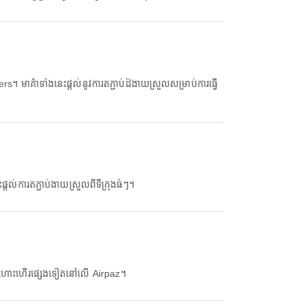
មាគ៌ាទាំងនេះផ្តល់នូវការតភ្ជាប់ដ៏ងាយស្រួលសម្រាប់ការធ្វើ
្តល់ការតភ្ជាប់ងាយស្រួលពីទីក្រុងធំៗ។
ើងហោះហើរផ្សេងទៀតនៅលើ Airpaz។