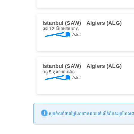
Istanbul (SAW)
Algiers (ALG)
ពុធ 12 សីហា
តាមដាន
AJet
Istanbul (SAW)
Algiers (ALG)
ចន្ទ 5 តុលា
តាមដាន
AJet
សូមចំណាំថាតម្លៃដែលបានរាយនៅលើទំព័រនេះប្រហែលជាមិនទា