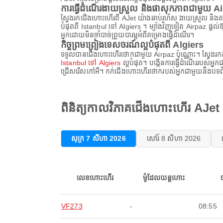
ការធ្វើដំណើរងាយស្រួល និងផាសុកភាពជាមួយ A
ស្វែងរកជើងហោះហើរពី AJet យ៉ាងឆាប់រហ័ស ងាយស្រួល និងតម
បំផុតពី Istanbul ទៅ Algiers ។ ម្យ៉ាងវិញទៀត Airpaz ផ្តល់
អ្នកដោយមិនចាំបាច់ព្រួយបារម្ភអំពីគម្រោងធ្វើដំណើរ។
កិច្ចព្រមព្រៀងទេសចរណ៍ល្អបំផុតពី Algiers
ទទួលបានជើងហោះហើរថោកជាមួយ Airpaz ប៉ុណ្ណោះ។ ស្វែងរក
Istanbul ទៅ Algiers
ល្អបំផុត។ បង្កើនការធ្វើដំណើររបស់អ្ន
ជ្រើសរើសកៅអី។ កក់ជើងហោះហើរថោករបស់អ្នកជាមួយនឹងបទពិសោ
ពិនិត្យកាលវិភាគជើងហោះហើរ AJet
សុក្រ 7 សីហា 2026
សៅរ៍ 8 សីហា 2026
លេខហោះហើរ
ម៉ូដែលយន្តហោះ
VF273
-
08:55