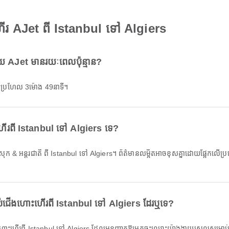
រ AJet ពី Istanbul ទៅ Algiers
 AJet មានរយៈពេលប៉ុន្មាន?
 ប្រហែល 3ម៉ោង 49នាទី។
ហោះហើរពី Istanbul ទៅ Algiers ទេ?
រាប់ជើងហោះហើរពី Istanbul ទៅ Algiers ដែរឬទេ?
ើងហោះហើរពី Istanbul ទៅ Algiers ដែលអនុញ្ញាតឱ្យអ្នកចុះឈ្មោះយ៉ាងងាយស្រួលសម្