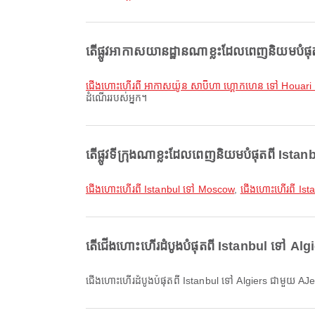
តើផ្លូវអាកាសយានដ្ឋានណាខ្លះដែលពេញនិយមបំផ
ជើងហោះហើរពី អាកាសយ៉ូន សាប៊ីហា ហ្គោកហេន ទៅ Houar
ដំណើររបស់អ្នក។
តើផ្លូវទីក្រុងណាខ្លះដែលពេញនិយមបំផុតពី Istan
ជើងហោះហើរពី Istanbul ទៅ Moscow
,
ជើងហោះហើរពី Ist
តើជើងហោះហើរដំបូងបំផុតពី Istanbul ទៅ Algi
ជើងហោះហើរដំបូងបំផុតពី Istanbul ទៅ Algiers ជាមួយ