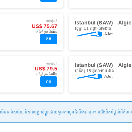
ចាប់ផ្ដើមពី
Istanbul (SAW)
Algie
US$ 75.67
សុក្រ 11 កញ្ញា
តាមដាន
តម្លៃ/ អ្នកដំណើរ
AJet
កក់
ចាប់ផ្ដើមពី
Istanbul (SAW)
Algie
US$ 79.5
អាទិត្យ 18 តុលា
តាមដាន
តម្លៃ/ អ្នកដំណើរ
AJet
កក់
ន់សម័យ និងអាចផ្លាស់ប្តូរដោយគ្មានការជូនដំណឹងជាមុន។ យើងខិតខំផ្តល់ព័ត៌មានត្រឹមត្