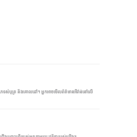
រាប់ជើងហោះហើររបស់អ្នកតាមរយៈវេទិការបស់យើង។