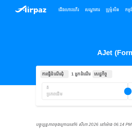
ជើងហោះហើរ
សណ្ឋាគារ
ប្រូម៉ូសិន
កម្មង
AJet (Form
ការធ្វើដំណើរជុំ
1 អ្នកដំណើរ
សេដ្ឋកិច្ច
ពី
បច្ចុប្បន្នភាពចុងក្រោយនៅ
6 សីហា 2026 នៅ​ម៉ោង 06:14 P