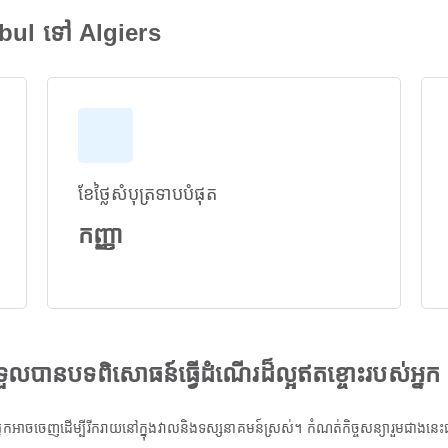
nbul ទៅ Algiers
ខែថ្លៃសំបុត្រទាបបំផុត
កញ្ញា
ងទទួលបានបទពិសោធន៍ធ្វើដំណើរដ៏ល្អឥតខ្ចោះរបស់អ្នក
អាចចេញដើម្បីរីករាយនៅក្នុងវាលនិងទស្សនាគមន៍ស្រស់។ កំណត់កិច្ចសន្យារួមជាងនេះជាមួយ