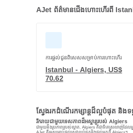
AJet ព័ត៌មានជើងហោះហើរពី Ista
ការផ្តល់ជូនពិសេសសម្រាប់ការហោះហើរ
Istanbul - Algiers, US$
70.62
ស្វែងរកដំណើរកម្សាន្តដ៏ល្អបំផុត និ
រីករាយជាមួយទេសភាពដ៏អស្ចារ្យរបស់ Algiers
ជាមួយនឹងរូបភាពស្រស់ស្អាត, Algiers គឺជាទីគេស្រលាញ់ដែលអ្នក
AJet គឺរួមសម្រាប់ផ្តល់សេវាល្អបំផុតនិងផ្តល់អ្នកពី Algiers។