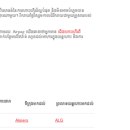
ិសោធន៍នៃការហោះហើរដ៏ល្អបំផុត និងមិនអាចបំភ្លេចបាន
ំណួរណាមួយ។ រីករាយថ្ងៃវិស្សមកាលដ៏រីករាយជាមួយគ្រួសាររបស់
 តាមរយៈ Airpaz យើងធានាថាអ្នកមាន
ជើងហោះហើរពី
រាក់បន្ថែមលើឥវ៉ាន់ រហូតដល់អាហារក្នុងយន្តហោះ និងការ
ហោះចាក
ទីក្រុងមកដល់
ព្រលានយន្តហោះមកដល់
Algiers
ALG