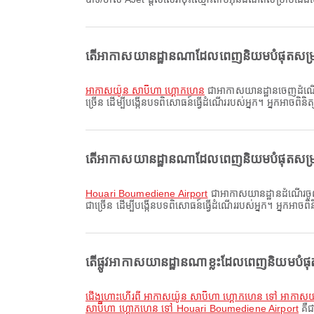
តើអាកាសយានដ្ឋានណាដែលពេញនិយមបំផុតសម្រ
អាកាសយ៉ូន សាប៊ីហា ហ្គោកហេន
ជាអាកាសយានដ្ឋានចេញដំណើរដែ
ច្រើន ដើម្បីបង្កើនបទពិសោធន៍ធ្វើដំណើររបស់អ្នក។ អ្នកអាចពិនិ
តើអាកាសយានដ្ឋានណាដែលពេញនិយមបំផុតសម្រ
Houari Boumediene Airport
ជាអាកាសយានដ្ឋានដំណើរចូលដ
ជាច្រើន ដើម្បីបង្កើនបទពិសោធន៍ធ្វើដំណើររបស់អ្នក។ អ្នកអាចព
តើផ្លូវអាកាសយានដ្ឋានណាខ្លះដែលពេញនិយមបំផុ
ជើងហោះហើរពី អាកាសយ៉ូន សាប៊ីហា ហ្គោកហេន ទៅ អាកាសយានដ្
សាប៊ីហា ហ្គោកហេន ទៅ Houari Boumediene Airport
គឺជ