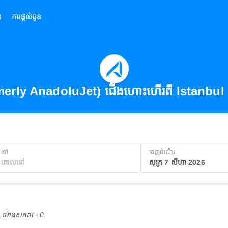
់
ការផ្តល់ជូន
erly AnadoluJet) ជើងហោះហើរពី Istanbul
ទៅ
ចេញដំណើរ
សុក្រ 7 សីហា 2026
M ម៉ោង​សកល +0