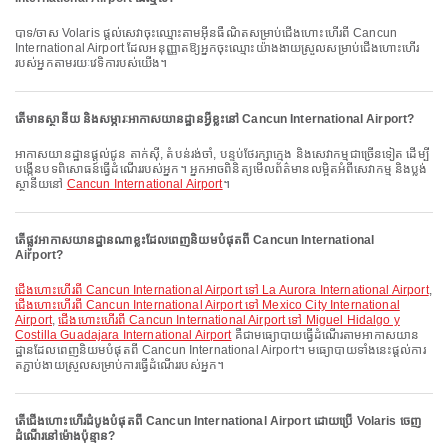
បាទ/ចាស Volaris ផ្តល់សេវាចុះឈ្មោះតាមអ៊ីនធឺណិតសម្រាប់ជើងហោះហើរពី Cancun
International Airport ដែលអនុញ្ញាតឱ្យអ្នកចុះឈ្មោះយ៉ាងងាយស្រួលសម្រាប់ជើងហោះហើរ
របស់អ្នកតាមរយៈវេទិការបស់យើង។
តើមានស្ថានីយ និងសម្ភារៈអាកាសយានដ្ឋានអ្វីខ្លះនៅ Cancun International Airport?
អាកាសយានដ្ឋានផ្តល់ជូន តាក់ស៊ី, តំបន់រង់ចាំ, បន្ទប់ថែរក្សាក្មេង និងសេវាកម្មជាច្រើនទៀត ដើម្បី
បង្កើនបទពិសោធន៍ធ្វើដំណើររបស់អ្នក។ អ្នកអាចពិនិត្យមើលព័ត៌មានលម្អិតអំពីសេវាកម្ម និងប្លង់
ស្ថានីយនៅ
Cancun International Airport
។
តើផ្លូវអាកាសយានដ្ឋានណាខ្លះដែលពេញនិយមបំផុតពី Cancun International
Airport?
ជើងហោះហើរពី Cancun International Airport ទៅ La Aurora International Airport
,
ជើងហោះហើរពី Cancun International Airport ទៅ Mexico City International
Airport
,
ជើងហោះហើរពី Cancun International Airport ទៅ Miguel Hidalgo y
Costilla Guadajara International Airport
គឺជាមធ្យោបាយធ្វើដំណើរតាមអាកាសយាន
ដ្ឋានដែលពេញនិយមបំផុតពី Cancun International Airport។ មធ្យោបាយទាំងនេះផ្តល់ការ
តភ្ជាប់ងាយស្រួលសម្រាប់ការធ្វើដំណើររបស់អ្នក។
តើជើងហោះហើរដំបូងបំផុតពី Cancun International Airport ដោយប្រើ Volaris ចេញ
ដំណើរនៅម៉ោងប៉ុន្មាន?