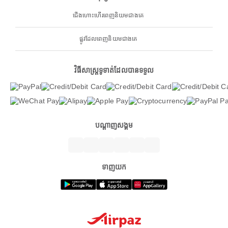
ជើងហោះហើរពេញនិយមជាងគេ
ផ្លូវដែលពេញនិយមជាងគេ
វិធីសាស្ត្រទូទាត់ដែលបានទទួល
បណ្តាញសង្គម
ទាញយក