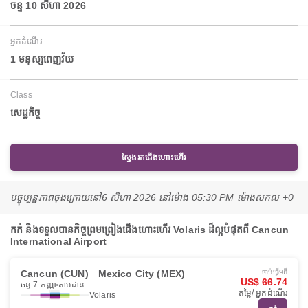
ចន្ទ 10 សីហា 2026
អ្នកដំណើរ
1 មនុស្សពេញវ័យ
Class
សេដ្ឋកិច្ច
ស្វែងរកជើងហោះហើរ
បច្ចុប្បន្នភាពចុងក្រោយនៅ
6 សីហា 2026 នៅ​ម៉ោង 05:30 PM ម៉ោង​សកល +0
កក់ និងទទួលបានកិច្ចព្រមព្រៀងជើងហោះហើរ Volaris ដ៏ល្អបំផុតពី Cancun
International Airport
Cancun (CUN)
Mexico City (MEX)
ចាប់ផ្ដើមពី
US$ 66.74
ចន្ទ 7 កញ្ញា
តាមដាន
តម្លៃ/ អ្នកដំណើរ
Volaris