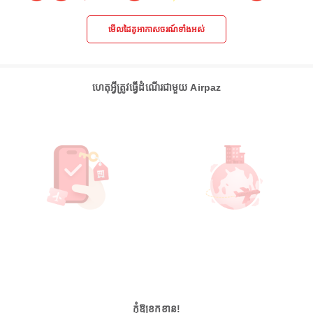
មើលដៃគូអាកាសចរណ៍ទាំងអស់
ហេតុអ្វីត្រូវធ្វើដំណើរជាមួយ Airpaz
កុំឱ្យខកខាន!