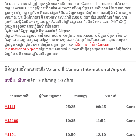
Airpaz នៅទីនេះដើម្បីជួយអ្នកក្នុងការកក់ជើងហោះហើរពី Cancun International Airport
ជាមួយ Volaris ។ ហេតុអ្វីត្រូវជ្រើសរើស Airpaz? យើងផ្តល់ជូននូវបទពិសោធន៍នៃការកក់ដោយ
គ្មានថ្នេរ តម្លៃប្រកួតប្រជែង និងការគាំទ្រអតិថិជនដ៏ល្អឥតខ្ចោះ ដើម្បីធានាថាការធ្វើដំណើររបស់អ្នក
មានភាពរលូន និងរីករាយ។ មិនថាអ្នកមានសំណើពិសេស ឬត្រូវការជំនួយនៅដំណាក់កាលណា
មួយនៃការធ្វើដំណើររបស់អ្នកទេ ក្រុមដែលខិតខំប្រឹងប្រែងរបស់យើងគឺអាចរកបាន 24/7 ដើម្បី
ជួយអ្នកទទួលបានការធ្វើដំណើរដ៏រីករាយ។
ស្វែងយល់ពីកិច្ចព្រមព្រៀងពិសេសនៅលើ Airpaz
ជាមួយ Airpaz ទទួលបានជើងហោះហើរថោកបំផុតទៅកាន់គោលដៅសុបិន្តរបស់អ្នក។ រីករាយ
វិស្សមកាលជាមួយមនុស្សជាទីស្រលាញ់របស់អ្នកដោយមិនខ្វល់ពីថវិការបស់អ្នក ព្រោះ Airpaz
ផ្តល់ជូនការផ្តល់ជូនពិសេសជាច្រើនសម្រាប់អ្នក។ កក់
ជើងហោះហើរពី Cancun
International Airport
តម្លៃថោករបស់អ្នកនៅ Airpaz ដើម្បីទទួលបានបទពិសោធន៍ធ្វើដំណើរ
ដ៏ល្អបំផុត និងការសន្សំដែលមិនធ្លាប់មាន។
ពិនិត្យកាលវិភាគហោះហើរ Volaris ពី Cancun International Airport
សៅរ៍ 8 សីហា
អាទិត្យ 9 សីហា
ចន្ទ 10 សីហា
លេខហោះហើរ
ម៉ូដែលយន្តហោះ
ចាកចេញ
មកដល់
Y4111
-
05:25
06:45
Canc
Y43480
-
10:35
11:52
Canc
Y4101
-
10:50
12:10
Canc