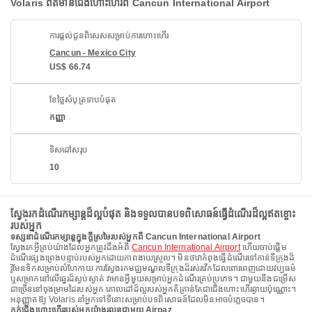
Volaris ព័ត៌មានជើងហោះហើរពី Cancun International Airport
ការផ្តល់ជូនពិសេសសម្រាប់ការហោះហើរ
Cancun - Mexico City
US$ 66.74
ខែថ្លៃសំបុត្រទាបបំផុត
កញ្ញា
ទិសដៅសរុប
10
ស្វែងរកដំណើរកម្សាន្តដ៏ល្អបំផុត និងទទួលបានបទពិសោធន៍ធ្វើដំណើរដ៏ល្អឥតខ្ចោះ
របស់អ្នក
ទស្សនាដំណើរកម្សាន្តក្នុងក្តីស្រមៃរបស់អ្នកពី Cancun International Airport
ស្វែងរកអ្វីគ្រប់យ៉ាងដែលអ្នកត្រូវដឹងអំពី
Cancun International Airport
ហើយចាប់ផ្តើម
ដំណើរផ្សងព្រេងបន្ទាប់របស់អ្នកដោយភាពងាយស្រួល។ មិនថាវាកំពុងធ្វើដំណើរទៅកាន់ទីក្រុងដ៏
រ៉ូមែនទិកសម្រាប់លំហែកាយ ការស្វែងរកមជ្ឈមណ្ឌលទីក្រុងដ៏រស់រវើកដែលពោរពេញដោយវប្បធម៌
ឬសម្រាកនៅលើឆ្នេរដ៏ស្ងប់ស្ងាត់ វាមានអ្វីមួយសម្រាប់អ្នកដំណើរគ្រប់ប្រភេទ។ ជាមួយនឹងជម្រើស
ជាច្រើននៅចុងម្រាមដៃរបស់អ្នក គោលដៅដ៏ល្អរបស់អ្នកគឺគ្រាន់តែជាជើងហោះហើរឆ្ងាយប៉ុណ្ណោះ។
អនុញ្ញាតឱ្យ Volaris នាំអ្នកទៅទីនោះសម្រាប់បទពិសោធន៍ដែលមិនអាចបំភ្លេចបាន។
កក់ជើងហោះហើររបស់អ្នកយ៉ាងរលូនជាមួយ Airpaz