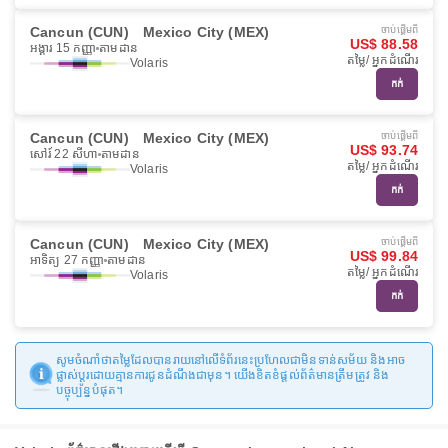
Cancun (CUN)
Mexico City (MEX)
ចាប់ផ្ដើមពី
US$ 88.58
អង្គារ 15 កញ្ញា
តាមដាន
តម្លៃ/ អ្នកដំណើរ
Volaris
កក់
Cancun (CUN)
Mexico City (MEX)
ចាប់ផ្ដើមពី
US$ 93.74
សៅរ៍ 22 សីហា
តាមដាន
តម្លៃ/ អ្នកដំណើរ
Volaris
កក់
Cancun (CUN)
Mexico City (MEX)
ចាប់ផ្ដើមពី
US$ 99.84
អាទិត្យ 27 កញ្ញា
តាមដាន
តម្លៃ/ អ្នកដំណើរ
Volaris
កក់
សូមចំណាំថាតម្លៃដែលបានរាយនៅលើទំព័រនេះប្រហែលជាមិនទាន់សម័យ និងអាច
ផ្លាស់ប្តូរដោយគ្មានការជូនដំណឹងជាមុន។ យើងខិតខំផ្តល់ព័ត៌មានត្រឹមត្រូវ និង
បច្ចុប្បន្នបំផុត។