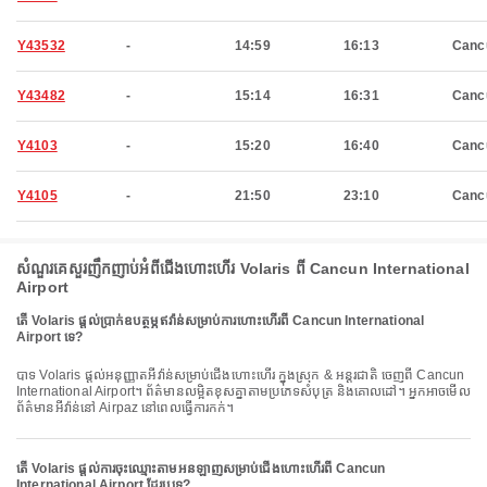
Y43532
-
14:59
16:13
Canc
Y43482
-
15:14
16:31
Canc
Y4103
-
15:20
16:40
Canc
Y4105
-
21:50
23:10
Canc
សំណួរគេសួរញឹកញាប់អំពីជើងហោះហើរ Volaris ពី Cancun International
Airport
តើ Volaris ផ្តល់ប្រាក់ឧបត្ថម្ភឥវ៉ាន់សម្រាប់ការហោះហើរពី Cancun International
Airport ទេ?
បាទ Volaris ផ្តល់អនុញ្ញាតអីវ៉ាន់សម្រាប់ជើងហោះហើរ ក្នុងស្រុក & អន្តរជាតិ ចេញពី Cancun
International Airport។ ព័ត៌មានលម្អិតខុសគ្នាតាមប្រភេទសំបុត្រ និងគោលដៅ។ អ្នកអាចមើល
ព័ត៌មានអីវ៉ាន់នៅ Airpaz នៅពេលធ្វើការកក់។
តើ Volaris ផ្តល់ការចុះឈ្មោះតាមអនឡាញសម្រាប់ជើងហោះហើរពី Cancun
International Airport ដែរឬទេ?