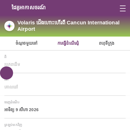
ដៃគូអាកាសចរណ៍
Volaris ជើងហោះហើរពី Cancun International
Airport
ចំណុចមួយទៅ
ការធ្វើដំណើរជុំ
ពហុទីក្រុង
ពី
ប្រភពដើម
ទៅ
គោលដៅ
ចេញដំណើរ
អាទិត្យ 9 សីហា 2026
ត្រឡប់មកវិញ