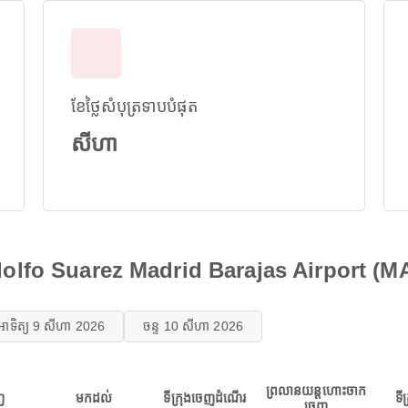
ខែថ្លៃសំបុត្រទាបបំផុត
សីហា
Adolfo Suarez Madrid Barajas Airport (M
អាទិត្យ 9 សីហា 2026
ចន្ទ 10 សីហា 2026
ព្រលានយន្តហោះចាក
ញ
មកដល់
ទីក្រុងចេញដំណើរ
ទី
ចេញ