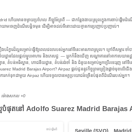
id ហើយមានចម្ងាយប្រហែល គីឡូម៉ែត្រពី — ជាកន្លែងងាយស្រួលក្នុងការចាប់ផ្តើមដំណើ
ាមចេញដំណើរបន្តិចមុន ដើម្បីអាចដល់ទីនោះដោយគ្មានការប្រញាប់ប្រញាល់។
រិក្ខារដ៏ល្អសម្រាប់ធ្វើឱ្យពេលវេលារបស់អ្នកនៅទីនេះមានភាពស្រួល។ ក្រៅពីសម្ភារៈចាំ
នីយដ្ឋានដែលផ្តល់ម្ហូបអាហារ និងភេសជ្ជៈ — អ្នកក៏នឹងឃើញ សណ្ឋាគារនៅអាកាសយានដ្ឋាន
ាន, តំបន់អធិស្ឋាន, ភោជនីយដ្ឋាន, តំបន់រង់ចាំ និង ជំនួយសម្រាប់អ្នកប្រើរទេះរុញ នៅ
o Suarez Madrid Barajas Airport? Airpaz ផ្តល់ជូននូវកិច្ចព្រមព្រៀងផ្តាច់មុខ
ងរក។ ធ្វើការកក់ទុកជាមួយ Airpaz ហើយទទួលបានអត្ថប្រយោជន៍ច្រើនបំផុតពីដំណើររបស់អ្នក។
M ម៉ោង​សកល +0
រល្អបំផុតនៅ Adolfo Suarez Madrid Barajas
ចាប់ផ្ដើមពី
Seville (SVQ)
Madrid