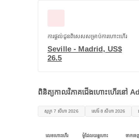
ការផ្តល់ជូនពិសេសសម្រាប់ការហោះហើរ
Seville - Madrid, US$
26.5
ពិនិត្យកាលវិភាគជើងហោះហើរ​នៅ 
សុក្រ 7 សីហា 2026
សៅរ៍ 8 សីហា 2026
លេខហោះហើរ
ម៉ូដែលយន្តហោះ
ចាកចេ