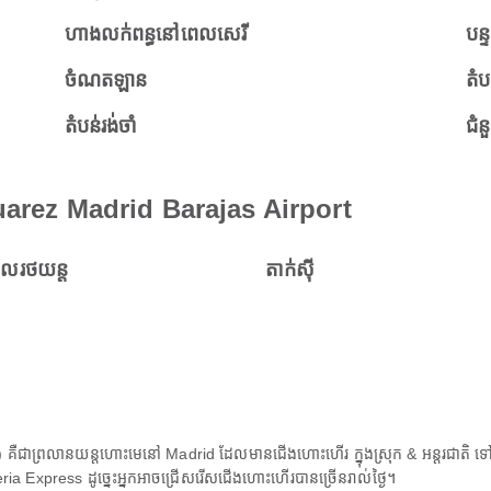
ហាងលក់ពន្ធនៅពេលសេរី
បន្ទ
ចំណតឡាន
តំប
តំបន់រង់ចាំ
ជំន
Suarez Madrid Barajas Airport
ួលរថយន្ត
តាក់ស៊ី
ឺជាព្រលានយន្តហោះមេនៅ Madrid ដែលមានជើងហោះហើរ ក្នុងស្រុក & អន្តរជាតិ ទ
eria Express ដូច្នេះអ្នកអាចជ្រើសរើសជើងហោះហើរបានច្រើនរាល់ថ្ងៃ។