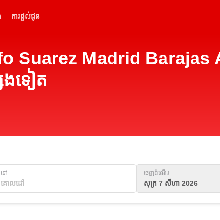
់
ការផ្តល់ជូន
dolfo Suarez Madrid Barajas
្សេងទៀត
ទៅ
ចេញដំណើរ
សុក្រ 7 សីហា 2026