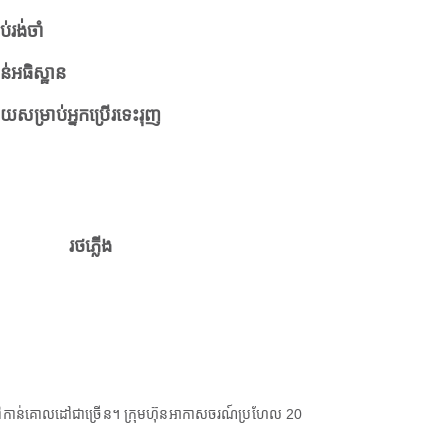
ប់រង់ចាំ
ន់អធិស្ឋាន
ួយសម្រាប់អ្នកប្រើរទេះរុញ
រថភ្លើង
ៅកាន់គោលដៅជាច្រើន។ ក្រុមហ៊ុនអាកាសចរណ៍ប្រហែល 20