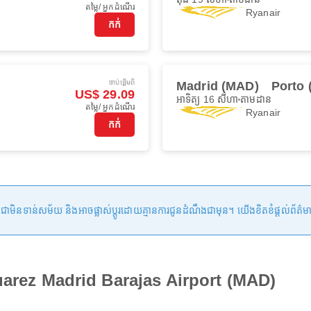
តម្លៃ/ អ្នកដំណើរ
Ryanair
កក់
ចាប់ផ្ដើមពី
Madrid (MAD)
Porto
US$ 29.09
អាទិត្យ 16 សីហា
តាមដាន
តម្លៃ/ អ្នកដំណើរ
Ryanair
កក់
ទាន់សម័យ និងអាចផ្លាស់ប្តូរដោយគ្មានការជូនដំណឹងជាមុន។ យើងខិតខំផ្តល់ព័ត៌មានត្រឹម
Suarez Madrid Barajas Airport (MAD)