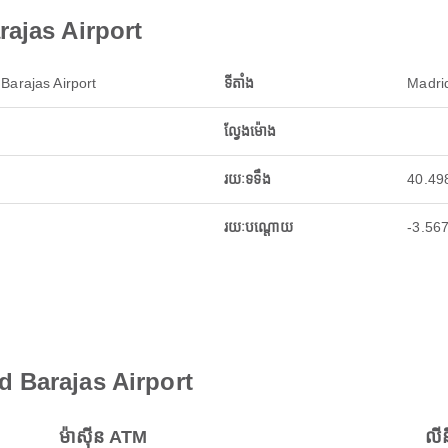
rajas Airport
Barajas Airport
ទីតាំង
Madrid
ល្វែងម៉ោង
រយៈទទឹង
40.49
រយៈបណ្តោយ
-3.56
id Barajas Airport
ម៉ាស៊ីន ATM
លី