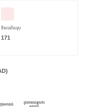
ទិសដៅសរុប
171
AD)
ព្រលានយន្តហោះ
ក្រុងមកដល់
មកដល់