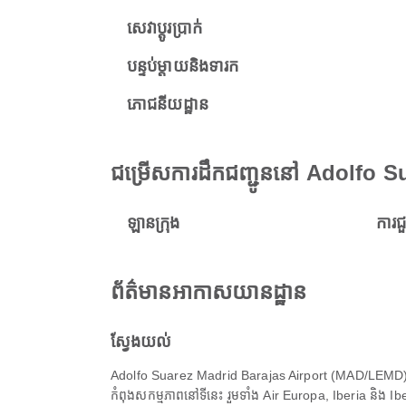
សេវាប្តូរប្រាក់
បន្ទប់ម្តាយនិងទារក
ភោជនីយដ្ឋាន
ជម្រើសការដឹកជញ្ជូននៅ Adolfo 
ឡានក្រុង
ការជ
ព័ត៌មានអាកាសយានដ្ឋាន
ស្វែងយល់
Adolfo Suarez Madrid Barajas Airport (MAD/LEMD) គ
កំពុងសកម្មភាពនៅទីនេះ រួមទាំង Air Europa, Iberia និង Ib