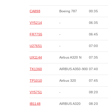
CA898
Boeing 787
00:35
VY5214
-
06:35
FR7755
-
06:45
U27651
-
07:00
UX1144
Airbus A320 N
07:35
TK1360
AIRBUS A350-900
07:40
TP1010
Airbus 320
07:45
VY5751
-
08:20
IB1148
AIRBUS A320
08:20