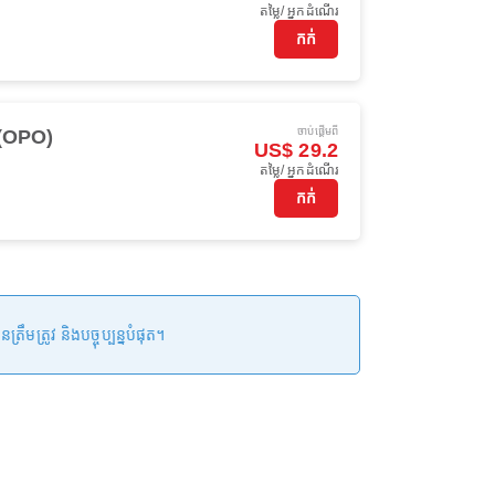
តម្លៃ/ អ្នកដំណើរ
កក់
ចាប់ផ្ដើមពី
 (OPO)
US$ 29.2
តម្លៃ/ អ្នកដំណើរ
កក់
ត្រូវ និងបច្ចុប្បន្នបំផុត។