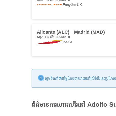
EasyJet UK
Alicante (ALC)
Madrid (MAD)
សុក្រ 14 សីហា
តាមដាន
Iberia
សូមចំណាំថាតម្លៃដែលបានរាយនៅលើទំព័រនេះប្រហែលជាមិន
ព័ត៌មានការហោះហើរ​នៅ Adolfo 