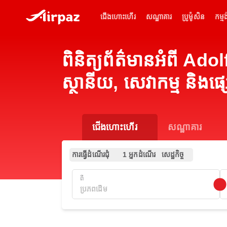
ជើងហោះហើរ
សណ្ឋាគារ
ប្រូម៉ូសិន
កម្មង
ពិនិត្យព័ត៌មានអំពី A
ស្ថានីយ, សេវាកម្ម និងផ
ជើងហោះហើរ
សណ្ឋាគារ
ការធ្វើដំណើរជុំ
1 អ្នកដំណើរ
សេដ្ឋកិច្ច
ពី