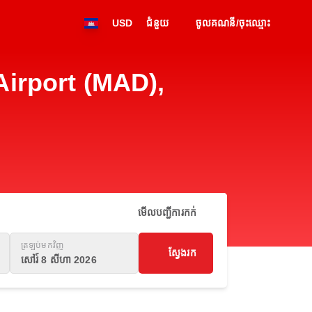
USD
ជំនួយ
ចូលគណនី/ចុះឈ្មោះ
 Airport (MAD),
មើលបញ្ជីការកក់
ត្រឡប់មកវិញ
ស្វែងរក
សៅរ៍ 8 សីហា 2026