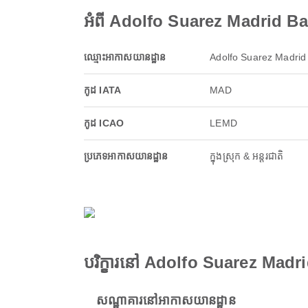
អំពី Adolfo Suarez Madrid Ba
ឈ្មោះអាកាសយានដ្ឋាន
Adolfo Suarez Madrid 
កូដ IATA
MAD
កូដ ICAO
LEMD
ប្រភេទអាកាសយានដ្ឋាន
ក្នុងស្រុក & អន្តរជាតិ
បរិក្ខារនៅ Adolfo Suarez Madr
សណ្ឋាគារនៅអាកាសយានដ្ឋាន