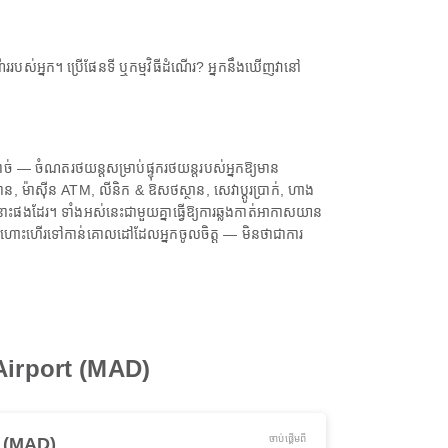
ររបស់អ្នក។ ប្រើផែនទី ឬកម្មវិធីដំណើរ? អ្នកនឹងឃើញវានៅ
បាច់ — ចំណតរថយន្តសម្រាប់ផ្ទុករថយន្តរបស់អ្នកឱ្យមាន
, ម៉ាស៊ីន ATM, លីនិក & ឱសថស្ថាន, សេវាប្តូរប្រាក់, ហាង
ទីនោះផងដែរ។ ទាំងអស់នេះជាមួយគ្នាធ្វើឱ្យការឆ្លងកាត់អាកាសយាន
លើជើងហោះហើរទៅកាន់គោលដៅដែលអ្នកចូលចិត្ត — មិនថាជាការ
 Airport (MAD)
ចាប់ផ្ដើមពី
 (MAD)