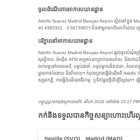
ចូលដំណើរការអាកាសយានដ្ឋាន
Adolfo Suarez Madrid Barajas Airport ស្ថិតនៅក្នុង Madr
40.4983322, -3.5675982។ មិនថាអ្នកមកពីណាក៏ដោយ ព្យាយ
បរិក្ខារនៅអាកាសយានដ្ឋាន
Adolfo Suarez Madrid Barajas Airport ផ្តល់នូវសំណុំគ្រឿងប
សុវត្ថិភាព, ម៉ាស៊ីន ATM សម្រាប់ដកប្រាក់បានរហ័ស, និងភោជ
លក់ពន្ធនៅពេលសេរី, បន្ទប់រង់ចាំ, បន្ទប់ម្តាយនិងទារក, ចំណតឡ
ដ្ឋានកាន់តែងាយ និងរីករាយ។ កំពុងគ្រោងធ្វើដំណើរពី Adolf
សម្រាកខ្លី, ការធ្វើដំណើរអាជីវកម្ម, ឬទីកន្លែងថ្មីដើម្បីស្វែ
បច្ចុប្បន្នភាពចុងក្រោយនៅ
6 សីហា 2026 នៅ​ម៉ោង 10:17 P
កក់និងទទួលបានកិច្ចសន្យាហោះហើ
Seville (SVQ)
Madrid (MAD)