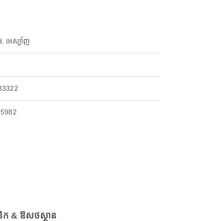
, អេស្ប៉ាញ
83322
75982
និក & ឱសថស្ថាន