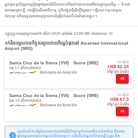
ផ្តល់ជូននូវកិច្ចព្រមព្រៀងផ្តាច់មុខលើជើងហោះហើរទៅកាន់គោលដៅដែលអ្នកចូលចិត្ត — មិនថា
ជាការសម្រាកខ្លី, ការធ្វើដំណើរអាជីវកម្ម, ឬទីកន្លែងថ្មីដើម្បីស្វែងរក។ ធ្វើការកក់ទុកជាមួយ
Airpaz ហើយទទួលបានអត្ថប្រយោជន៍ច្រើនបំផុតពីដំណើររបស់អ្នក។
បច្ចុប្បន្នភាពចុងក្រោយនៅ
4 សីហា 2026 នៅ​ម៉ោង 12:09 AM ម៉ោង​សកល +0
កក់និងទទួលបានកិច្ចសន្យាហោះហើរល្អបំផុតនៅ Alcantari International
Airport (SRE)
Santa Cruz de la Sierra (VVI)
Sucre (SRE)
ចាប់ផ្ដើមពី
US$ 62.14
ចន្ទ 17 សីហា
តាមដាន
តម្លៃ/ អ្នកដំណើរ
Boliviana de Aviación
កក់
Santa Cruz de la Sierra (VVI)
Sucre (SRE)
ចាប់ផ្ដើមពី
US$ 67.3
ពុធ 19 សីហា
តាមដាន
តម្លៃ/ អ្នកដំណើរ
Boliviana de Aviación
កក់
សូមចំណាំថាតម្លៃដែលបានរាយនៅលើទំព័រនេះប្រហែលជាមិនទាន់សម័យ និងអាច
ផ្លាស់ប្តូរដោយគ្មានការជូនដំណឹងជាមុន។ យើងខិតខំផ្តល់ព័ត៌មានត្រឹមត្រូវ និង