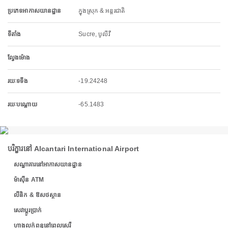
ប្រភេទអាកាសយានដ្ឋាន
ក្នុងស្រុក & អន្តរជាតិ
ទីតាំង
Sucre, បូលីវី
ល្វែងម៉ោង
រយៈទទឹង
-19.24248
រយៈបណ្តោយ
-65.1483
បរិក្ខារនៅ Alcantari International Airport
សណ្ឋាគារនៅអាកាសយានដ្ឋាន
ម៉ាស៊ីន ATM
លីនិក & ឱសថស្ថាន
សេវាប្តូរប្រាក់
ហាងលក់ពន្ធនៅពេលសេរី