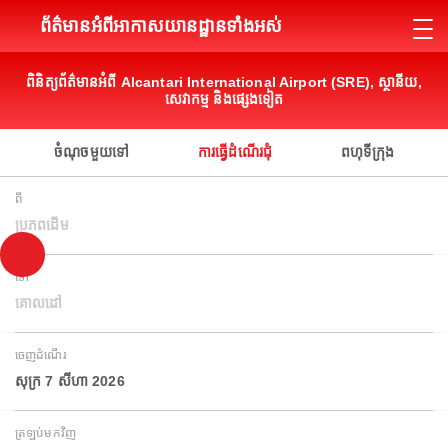
ព័ត៌មានអំពីអាកាសយានដ្ឋានទាំងអស់
ពិនិត្យព័ត៌មានអំពី Alcantari International Airport (SRE), ស្ថានីយ,
សេវាកម្ម និងផ្សេងទៀត
ចំណុចមួយទៅ
ការធ្វើដំណើរជុំ
ពហុទីក្រុង
ពី
ប្រភពដើម
ទៅ
គោលដៅ
ចេញដំណើរ
សុក្រ 7 សីហា 2026
ត្រឡប់មកវិញ