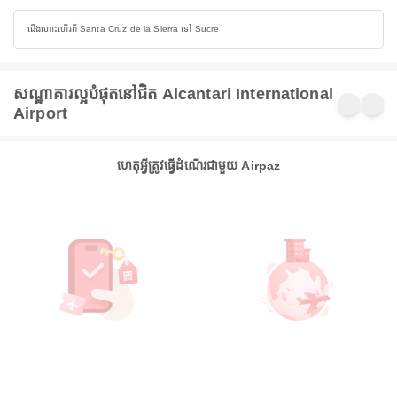
ជើងហោះហើរពី Santa Cruz de la Sierra ទៅ Sucre
សណ្ឋាគារល្អបំផុតនៅជិត Alcantari International
Airport
ហេតុអ្វីត្រូវធ្វើដំណើរជាមួយ Airpaz