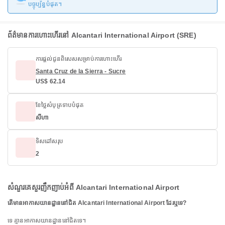
បច្ចុប្បន្នបំផុត។
ព័ត៌មានការហោះហើរ​នៅ Alcantari International Airport (SRE)
ការផ្តល់ជូនពិសេសសម្រាប់ការហោះហើរ
Santa Cruz de la Sierra - Sucre
US$ 62.14
ខែថ្លៃសំបុត្រទាបបំផុត
សីហា
ទិសដៅសរុប
2
សំណួរគេសួរញឹកញាប់អំពី Alcantari International Airport
តើមានអាកាសយានដ្ឋាននៅជិត Alcantari International Airport ដែរឬទេ?
ទេ គ្មានអាកាសយានដ្ឋាននៅជិតទេ។