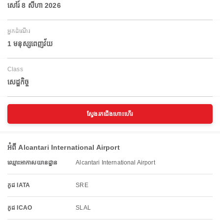
សៅរ៍ 8 សីហា 2026
អ្នកដំណើរ
1 មនុស្សពេញវ័យ
Class
សេដ្ឋកិច្ច
ស្វែងរកជើងហោះហើរ
អំពី Alcantari International Airport
ឈ្មោះអាកាសយានដ្ឋាន
Alcantari International Airport
កូដ IATA
SRE
កូដ ICAO
SLAL