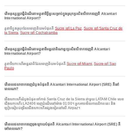
តើមនុស្សត្រូវធ្វើដំណើរតាមតួនាទីអ្វីខ្លះសម្រាប់ក្នុងស្រុកប្រសិនបើចាកចេញពី Alcantari
International Airport?
តួនាទីក្នុងស្រុកដែលពេញនិយមបំផុតគឺ
Sucre ទៅ La Paz
,
Sucre ទៅ Santa Cruz de
la Sierra
,
Sucre ទៅ Cochabamba
តើមនុស្សត្រូវធ្វើដំណើរតាមតួនាទីអន្តរជាតិណាខ្លះប្រសិនបើចាកចេញពី Alcantari
International Airport?
តួនាទីហោះហើរអន្តរជាតិដែលពេញនិយមបំផុតគឺ
Sucre ទៅ Miami
,
Sucre ទៅ Sao
Paulo
តើពេលវេលាចាកចេញដំបូងបំផុតពី Alcantari International Airport (SRE) គឺនៅ
ពេលណា?
ជើងហោះហើរដំបូងបំផុតទៅកាន់ Santa Cruz de la Sierra ជាមួយ LATAM Chile លេខ
ជើងហោះហើរ LA2406 ចេញដំណើរនៅម៉ោង 01:00។ អ្នកអាចមើលកាលវិភាគនេះ និង
ប្រៀបធៀបជម្រើសជើងហោះហើរផ្សេងទៀតនៅលើ Airpaz។
តើពេលវេលាចាកចេញចុងក្រោយបំផុតពី Alcantari International Airport (SRE) គឺ
នៅពេលណា?