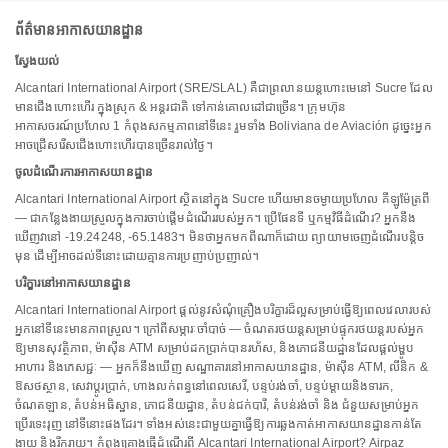
ព័ត៌មានអាកាសយានដ្ឋាន
ស្វែងយល់
Alcantari International Airport (SRE/SLAL) គឺជាព្រលានយន្តហោះមេនៅ Sucre ដែល
មានជើងហោះហើរ ក្នុងស្រុក & អន្តរជាតិ ទៅកាន់គោលដៅជាច្រើន។ ក្រុមហ៊ុន
អាកាសចរណ៍ប្រហែល 1 កំពុងសកម្មភាពនៅទីនេះ រួមទាំង Boliviana de Aviación ដូច្នេះអ្នក
អាចជ្រើសរើសជើងហោះហើរបានច្រើនរាល់ថ្ងៃ។
ចូលដំណើរការអាកាសយានដ្ឋាន
Alcantari International Airport ស្ថិតនៅក្នុង Sucre ហើយមានចម្ងាយប្រហែល គីឡូម៉ែត្រពី
— ជាកន្លែងងាយស្រួលក្នុងការចាប់ផ្តើមដំណើររបស់អ្នក។ ប្រើផែនទី ឬកម្មវិធីដំណើរ? អ្នកនឹង
ឃើញវានៅ -19.24248, -65.1483។ មិនថាអ្នកមកពីណាក៏ដោយ ព្យាយាមចេញដំណើរបន្តិច
មុន ដើម្បីអាចដល់ទីនោះដោយគ្មានការប្រញាប់ប្រញាល់។
បរិក្ខារនៅអាកាសយានដ្ឋាន
Alcantari International Airport ផ្តល់នូវសំណុំគ្រឿងបរិក្ខារដ៏ល្អសម្រាប់ធ្វើឱ្យពេលវេលារបស់
អ្នកនៅទីនេះមានភាពស្រួល។ ក្រៅពីសម្ភារៈចាំបាច់ — ចំណតរថយន្តសម្រាប់ផ្ទុករថយន្តរបស់អ្នក
ឱ្យមានសុវត្ថិភាព, ម៉ាស៊ីន ATM សម្រាប់ដកប្រាក់បានរហ័ស, និងភោជនីយដ្ឋានដែលផ្តល់ម្ហូប
អាហារ និងភេសជ្ជៈ — អ្នកក៏នឹងឃើញ សណ្ឋាគារនៅអាកាសយានដ្ឋាន, ម៉ាស៊ីន ATM, លីនិក &
ឱសថស្ថាន, សេវាប្តូរប្រាក់, ហាងលក់ពន្ធនៅពេលសេរី, បន្ទប់រង់ចាំ, បន្ទប់ម្តាយនិងទារក,
ចំណតឡាន, តំបន់អធិស្ឋាន, ភោជនីយដ្ឋាន, តំបន់ជក់បារី, តំបន់រង់ចាំ និង ជំនួយសម្រាប់អ្នក
ប្រើរទេះរុញ នៅទីនោះផងដែរ។ ទាំងអស់នេះជាមួយគ្នាធ្វើឱ្យការឆ្លងកាត់អាកាសយានដ្ឋានកាន់តែ
ងាយ និងរីករាយ។ កំពុងគ្រោងធ្វើដំណើរពី Alcantari International Airport? Airpaz