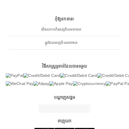
កុំឱ្យខកខាន!
ជើងហោះហើរពេញនិយមជាងគេ
ផ្លូវដែលពេញនិយមជាងគេ
វិធីសាស្ត្រទូទាត់ដែលបានទទួល
បណ្តាញសង្គម
ទាញយក