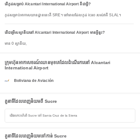
តើកូដសម្រាប់ Alcantari International Airport គឺជាអ្វី?
កូដសម្រាប់អាកាសយានដ្ឋាននេះគឺ SRE។ នៅពេលដែលកូដ icao របស់វាគឺ SLAL។
តើជម្រើសស្ថានីយនៅ Alcantari International Airport មានអ្វីខ្លះ?
មាន 0 ស្ថានីយ,
ក្រុមហ៊ុនអាកាសចរណ៍ឈានមុខគេដែលដំណើរការនៅ Alcantari
International Airport
Boliviana de Aviación
តួនាទីដែលពេញនិយមពី Sucre
ជើងហោះហើរពី Sucre ទៅ Santa Cruz de la Sierra
តួនាទីដែលពេញនិយមទៅកាន់ Sucre