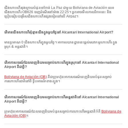
ជើងហោះហើរចុងក្រោយបំផុតទៅកាន់ La Paz ជាមួយ Boliviana de Aviación លេខ
ជើងហោះហើរ OB626 ចេញដំណើរនៅម៉ោង 22:25។ អ្នកអាចមើលកាលវិភាគនេះ និង
ប្រៀបធៀបជម្រើសជើងហោះហើរផ្សេងទៀតនៅលើ Airpaz។
តើមានជើងហោះហើរប៉ុន្មានជើងក្នុងមួយថ្ងៃនៅ Alcantari International Airport?
មានប្រមាណ 0 ជើងហោះហើរក្នុងមួយថ្ងៃ។ អាកាសយានដ្ឋាននេះផ្តល់សេវាកម្មហោះហើរ ក្នុង
ស្រុក & អន្តរជាតិ។
តើអាកាសចរណ៍ដែលពេញនិយមសម្រាប់ហោះហើរក្នុងស្រុកនៅ Alcantari International
Airport គឺជាអ្វី?
Boliviana de Aviación (OB)
គឺជាក្រុមហ៊ុនអាកាសចរណ៍ពេញនិយមបំផុតសម្រាប់
ការហោះហើរជាតិនៅពី ទ្វីបអាមេរិកខាងត្បូង។
តើអាកាសចរណ៍ដែលពេញនិយមសម្រាប់ហោះហើរអន្តរជាតិនៅ Alcantari International
Airport គឺជាអ្វី?
ក្រុមហ៊ុនអាកាសចរណ៍ដែលពេញនិយមបំផុតសម្រាប់ការហោះហើរអន្តរជាតិក៍គឺ
Boliviana de
Aviación (OB)
។