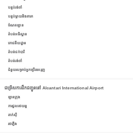
បន្ទប់រង់ចាំ
បន្ទប់ម្តាយនិងទារក
ចំណតឡាន
តំបន់អធិស្ឋាន
ភោជនីយដ្ឋាន
តំបន់ជក់បារី
តំបន់រង់ចាំ
ជំនួយសម្រាប់អ្នកប្រើរទេះរុញ
ជម្រើសការដឹកជញ្ជូននៅ Alcantari International Airport
ឡានក្រុង
ការជួលរថយន្ត
តាក់ស៊ី
រថភ្លើង