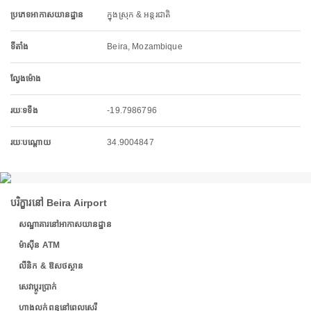
ប្រភេទអាកាសយានដ្ឋាន
ក្នុងស្រុក & អន្តរជាតិ
ទីតាំង
Beira, Mozambique
ល្វែងម៉ោង
រយៈទទឹង
-19.7986796
រយៈបណ្តោយ
34.9004847
បរិក្ខារនៅ Beira Airport
សណ្ឋាគារនៅអាកាសយានដ្ឋាន
ម៉ាស៊ីន ATM
លីនិក & ឱសថស្ថាន
សេវាប្តូរប្រាក់
ហាងលក់ពន្ធនៅពេលសេរី