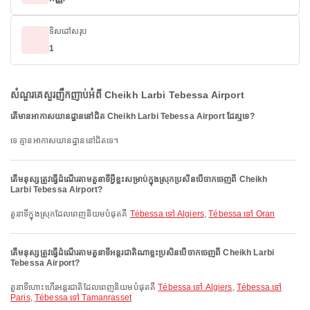
ទិសដៅសរុប
1
សំណួរគេសួរញឹកញាប់អំពី Cheikh Larbi Tebessa Airport
តើមានអាកាសយានដ្ឋាននៅជិត Cheikh Larbi Tebessa Airport ដែរឬទេ?
ទេ គ្មានអាកាសយានដ្ឋាននៅជិតទេ។
តើមនុស្សត្រូវធ្វើដំណើរតាមតួនាទីអ្វីខ្លះសម្រាប់ក្នុងស្រុកប្រសិនបើចាកចេញពី Cheikh
Larbi Tebessa Airport?
តួនាទីក្នុងស្រុកដែលពេញនិយមបំផុតគឺ
Tébessa ទៅ Algiers
,
Tébessa ទៅ Oran
តើមនុស្សត្រូវធ្វើដំណើរតាមតួនាទីអន្តរជាតិណាខ្លះប្រសិនបើចាកចេញពី Cheikh Larbi
Tebessa Airport?
តួនាទីហោះហើរអន្តរជាតិដែលពេញនិយមបំផុតគឺ
Tébessa ទៅ Algiers
,
Tébessa ទៅ
Paris
,
Tébessa ទៅ Tamanrasset