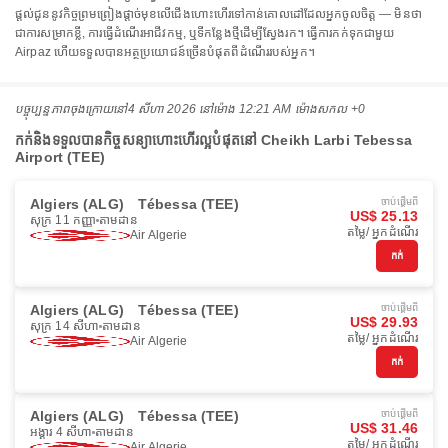
ផ្តល់ជូននូវកិច្ចព្រមព្រៀងផ្តាច់មុខលើជើងហោះហើរទៅកាន់គោលដៅដែលអ្នកចូលចិត្ត — មិនថា
ជាការសម្រាកខ្លី, ការធ្វើដំណើរអាជីវកម្ម, ឬទីកន្លែងថ្មីដើម្បីស្វែងរក។ ធ្វើការកក់ទុកជាមួយ
Airpaz ហើយទទួលបានអត្ថប្រយោជន៍ច្រើនបំផុតពីដំណើររបស់អ្នក។
បច្ចុប្បន្នភាពចុងក្រោយនៅ
4 សីហា 2026 នៅ​ម៉ោង 12:21 AM ម៉ោង​សកល +0
កក់និងទទួលបានកិច្ចសន្យាហោះហើរល្អបំផុតនៅ Cheikh Larbi Tebessa
Airport (TEE)
Algiers (ALG)
Tébessa (TEE)
ចាប់ផ្ដើមពី
US$ 25.13
សុក្រ 11 កញ្ញា
តាមដាន
តម្លៃ/ អ្នកដំណើរ
Air Algerie
កក់
Algiers (ALG)
Tébessa (TEE)
ចាប់ផ្ដើមពី
US$ 29.93
សុក្រ 14 សីហា
តាមដាន
តម្លៃ/ អ្នកដំណើរ
Air Algerie
កក់
Algiers (ALG)
Tébessa (TEE)
ចាប់ផ្ដើមពី
US$ 31.46
អង្គារ 4 សីហា
តាមដាន
តម្លៃ/ អ្នកដំណើរ
Air Algerie