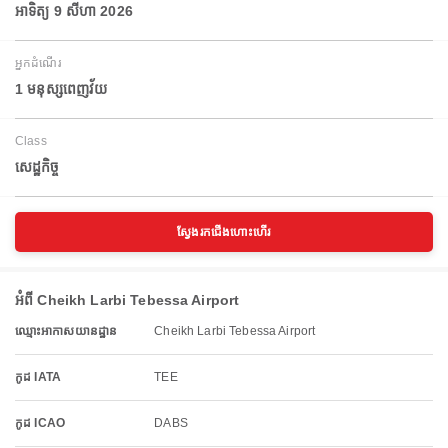
អាទិត្យ 9 សីហា 2026
អ្នកដំណើរ
1 មនុស្សពេញវ័យ
Class
សេដ្ឋកិច្ច
ស្វែងរកជើងហោះហើរ
អំពី Cheikh Larbi Tebessa Airport
ឈ្មោះអាកាសយានដ្ឋាន
Cheikh Larbi Tebessa Airport
កូដ IATA
TEE
កូដ ICAO
DABS