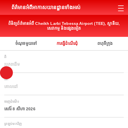
ព័ត៌មានអំពីអាកាសយានដ្ឋានទាំងអស់
ពិនិត្យព័ត៌មានអំពី Cheikh Larbi Tebessa Airport (TEE), ស្ថានីយ,
សេវាកម្ម និងផ្សេងទៀត
ចំណុចមួយទៅ
ការធ្វើដំណើរជុំ
ពហុទីក្រុង
ពី
ប្រភពដើម
ទៅ
គោលដៅ
ចេញដំណើរ
សៅរ៍ 8 សីហា 2026
ត្រឡប់មកវិញ