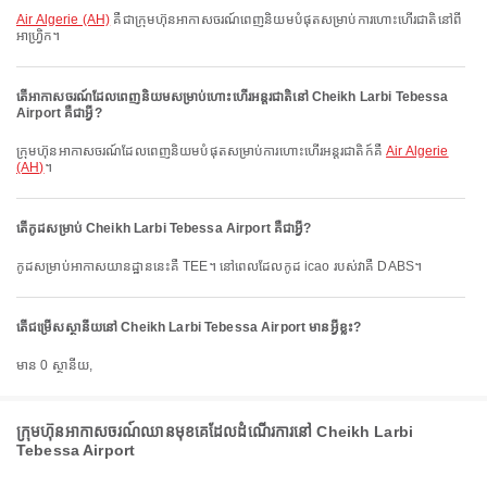
Air Algerie (AH)
គឺជាក្រុមហ៊ុនអាកាសចរណ៍ពេញនិយមបំផុតសម្រាប់ការហោះហើរជាតិនៅពី
អាហ្វ្រិក។
តើអាកាសចរណ៍ដែលពេញនិយមសម្រាប់ហោះហើរអន្តរជាតិនៅ Cheikh Larbi Tebessa
Airport គឺជាអ្វី?
ក្រុមហ៊ុនអាកាសចរណ៍ដែលពេញនិយមបំផុតសម្រាប់ការហោះហើរអន្តរជាតិក៍គឺ
Air Algerie
(AH)
។
តើកូដសម្រាប់ Cheikh Larbi Tebessa Airport គឺជាអ្វី?
កូដសម្រាប់អាកាសយានដ្ឋាននេះគឺ TEE។ នៅពេលដែលកូដ icao របស់វាគឺ DABS។
តើជម្រើសស្ថានីយនៅ Cheikh Larbi Tebessa Airport មានអ្វីខ្លះ?
មាន 0 ស្ថានីយ,
ក្រុមហ៊ុនអាកាសចរណ៍ឈានមុខគេដែលដំណើរការនៅ Cheikh Larbi
Tebessa Airport