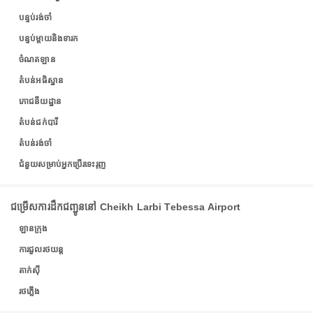
បន្ទប់រង់ចាំ
បន្ទប់ម្តាយនិងទារក
ចំណតឡាន
តំបន់អធិស្ឋាន
ភោជនីយដ្ឋាន
តំបន់ជក់បារី
តំបន់រង់ចាំ
ជំនួយសម្រាប់អ្នកប្រើរទេះរុញ
ជម្រើសការដឹកជញ្ជូននៅ Cheikh Larbi Tebessa Airport
ឡានក្រុង
ការជួលរថយន្ត
តាក់ស៊ី
រថភ្លើង