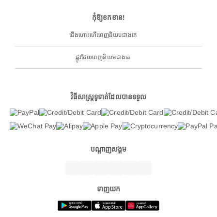
កុំឱ្យខកខាន!
ជើងហោះហើរពេញនិយមជាងគេ
ផ្លូវដែលពេញនិយមជាងគេ
វិធីសាស្ត្រទូទាត់ដែលបានទទួល
បណ្តាញសង្គម
ទាញយក