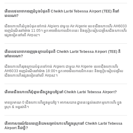
តើពេលវេលាចាកចេញដំបូងបំផុតពី Cheikh Larbi Tebessa Airport (TEE) គឺនៅ
ពេលណា?
ជើងហោះហើរដំបូងបំផុតទៅកាន់ Algiers ជាមួយ Air Algerie លេខជើងហោះហើរ AH6033
ចេញដំណើរនៅម៉ោង 11:05។ អ្នកអាចមើលកាលវិភាគនេះ និងប្រៀបធៀបជម្រើសជើងហោះហើរ
ផ្សេងទៀតនៅលើ Airpaz។
តើពេលវេលាចាកចេញចុងក្រោយបំផុតពី Cheikh Larbi Tebessa Airport (TEE) គឺ
នៅពេលណា?
ជើងហោះហើរចុងក្រោយបំផុតទៅកាន់ Algiers ជាមួយ Air Algerie លេខជើងហោះហើរ
AH6033 ចេញដំណើរនៅម៉ោង 18:00។ អ្នកអាចមើលកាលវិភាគនេះ និងប្រៀបធៀបជម្រើស
ជើងហោះហើរផ្សេងទៀតនៅលើ Airpaz។
តើមានជើងហោះហើរប៉ុន្មានជើងក្នុងមួយថ្ងៃនៅ Cheikh Larbi Tebessa Airport?
មានប្រមាណ 0 ជើងហោះហើរក្នុងមួយថ្ងៃ។ អាកាសយានដ្ឋាននេះផ្តល់សេវាកម្មហោះហើរ ក្នុង
ស្រុក & អន្តរជាតិ។
តើអាកាសចរណ៍ដែលពេញនិយមសម្រាប់ហោះហើរក្នុងស្រុកនៅ Cheikh Larbi Tebessa
Airport គឺជាអ្វី?