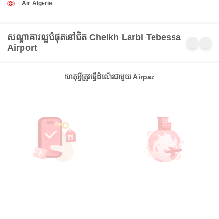
Air Algerie
សណ្ឋាគារល្អបំផុតនៅជិត Cheikh Larbi Tebessa
Airport
ហេតុអ្វីត្រូវធ្វើដំណើរជាមួយ Airpaz