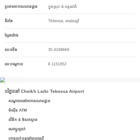
ប្រភេទអាកាសយានដ្ឋាន
ក្នុងស្រុក & អន្តរជាតិ
ទីតាំង
Tébessa, អាល់ហ្សេរី
ល្វែងម៉ោង
រយៈទទឹង
35.4249686
រយៈបណ្តោយ
8.1151852
បរិក្ខារនៅ Cheikh Larbi Tebessa Airport
សណ្ឋាគារនៅអាកាសយានដ្ឋាន
ម៉ាស៊ីន ATM
លីនិក & ឱសថស្ថាន
សេវាប្តូរប្រាក់
ហាងលក់ពន្ធនៅពេលសេរី