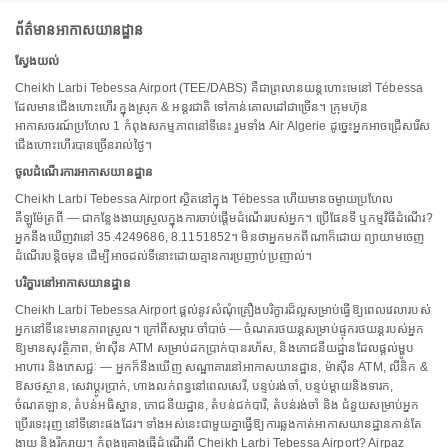
ព័ត៌មានអាកាសយានដ្ឋាន
ស្វែងយល់
Cheikh Larbi Tebessa Airport (TEE/DABS) គឺជាព្រលានយន្តហោះមេនៅ Tébessa
ដែលមានជើងហោះហើរ ក្នុងស្រុក & អន្តរជាតិ ទៅកាន់គោលដៅជាច្រើន។ ក្រុមហ៊ុន
អាកាសចរណ៍ប្រហែល 1 កំពុងសកម្មភាពនៅទីនេះ រួមទាំង Air Algerie ដូច្នេះអ្នកអាចជ្រើសរើស
ជើងហោះហើរបានច្រើនរាល់ថ្ងៃ។
ចូលដំណើរការអាកាសយានដ្ឋាន
Cheikh Larbi Tebessa Airport ស្ថិតនៅក្នុង Tébessa ហើយមានចម្ងាយប្រហែល
គីឡូម៉ែត្រពី — ជាកន្លែងងាយស្រួលក្នុងការចាប់ផ្តើមដំណើររបស់អ្នក។ ប្រើផែនទី ឬកម្មវិធីដំណើរ?
អ្នកនឹងឃើញវានៅ 35.4249686, 8.1151852។ មិនថាអ្នកមកពីណាក៏ដោយ ព្យាយាមចេញ
ដំណើរបន្តិចមុន ដើម្បីអាចដល់ទីនោះដោយគ្មានការប្រញាប់ប្រញាល់។
បរិក្ខារនៅអាកាសយានដ្ឋាន
Cheikh Larbi Tebessa Airport ផ្តល់នូវសំណុំគ្រឿងបរិក្ខារដ៏ល្អសម្រាប់ធ្វើឱ្យពេលវេលារបស់
អ្នកនៅទីនេះមានភាពស្រួល។ ក្រៅពីសម្ភារៈចាំបាច់ — ចំណតរថយន្តសម្រាប់ផ្ទុករថយន្តរបស់អ្នក
ឱ្យមានសុវត្ថិភាព, ម៉ាស៊ីន ATM សម្រាប់ដកប្រាក់បានរហ័ស, និងភោជនីយដ្ឋានដែលផ្តល់ម្ហូប
អាហារ និងភេសជ្ជៈ — អ្នកក៏នឹងឃើញ សណ្ឋាគារនៅអាកាសយានដ្ឋាន, ម៉ាស៊ីន ATM, លីនិក &
ឱសថស្ថាន, សេវាប្តូរប្រាក់, ហាងលក់ពន្ធនៅពេលសេរី, បន្ទប់រង់ចាំ, បន្ទប់ម្តាយនិងទារក,
ចំណតឡាន, តំបន់អធិស្ឋាន, ភោជនីយដ្ឋាន, តំបន់ជក់បារី, តំបន់រង់ចាំ និង ជំនួយសម្រាប់អ្នក
ប្រើរទេះរុញ នៅទីនោះផងដែរ។ ទាំងអស់នេះជាមួយគ្នាធ្វើឱ្យការឆ្លងកាត់អាកាសយានដ្ឋានកាន់តែ
ងាយ និងរីករាយ។ កំពុងគ្រោងធ្វើដំណើរពី Cheikh Larbi Tebessa Airport? Airpaz