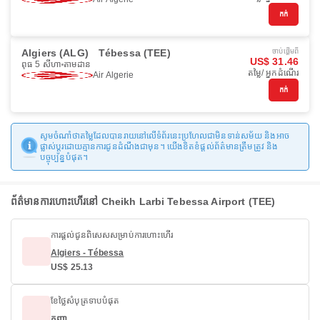
កក់
Algiers (ALG)
Tébessa (TEE)
ចាប់ផ្ដើមពី
US$ 31.46
ពុធ 5 សីហា
តាមដាន
តម្លៃ/ អ្នកដំណើរ
Air Algerie
កក់
សូមចំណាំថាតម្លៃដែលបានរាយនៅលើទំព័រនេះប្រហែលជាមិនទាន់សម័យ និងអាច
ផ្លាស់ប្តូរដោយគ្មានការជូនដំណឹងជាមុន។ យើងខិតខំផ្តល់ព័ត៌មានត្រឹមត្រូវ និង
បច្ចុប្បន្នបំផុត។
ព័ត៌មានការហោះហើរ​នៅ Cheikh Larbi Tebessa Airport (TEE)
ការផ្តល់ជូនពិសេសសម្រាប់ការហោះហើរ
Algiers - Tébessa
US$ 25.13
ខែថ្លៃសំបុត្រទាបបំផុត
កញ្ញា