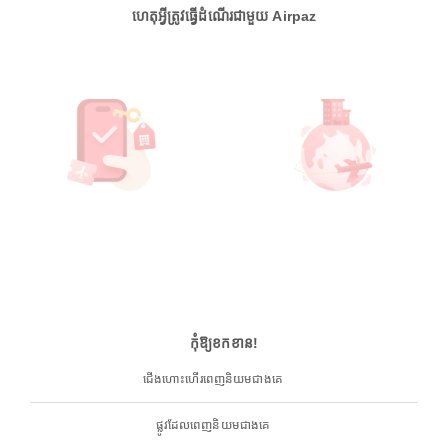
ហេតុអ្វីត្រូវធ្វើដំណើរជាមួយ Airpaz
កុំឱ្យខកខាន!
ជើងហោះហើរពេញនិយមជាងគេ
ផ្លូវដែលពេញនិយមជាងគេ