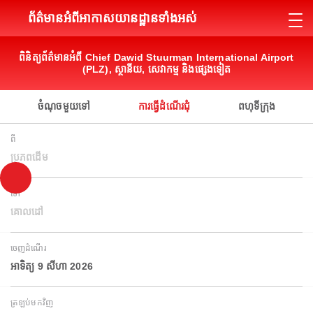
ព័ត៌មានអំពីអាកាសយានដ្ឋានទាំងអស់
ពិនិត្យព័ត៌មានអំពី Chief Dawid Stuurman International Airport
(PLZ), ស្ថានីយ, សេវាកម្ម និងផ្សេងទៀត
ចំណុចមួយទៅ
ការធ្វើដំណើរជុំ
ពហុទីក្រុង
ពី
ប្រភពដើម
ទៅ
គោលដៅ
ចេញដំណើរ
អាទិត្យ 9 សីហា 2026
ត្រឡប់មកវិញ