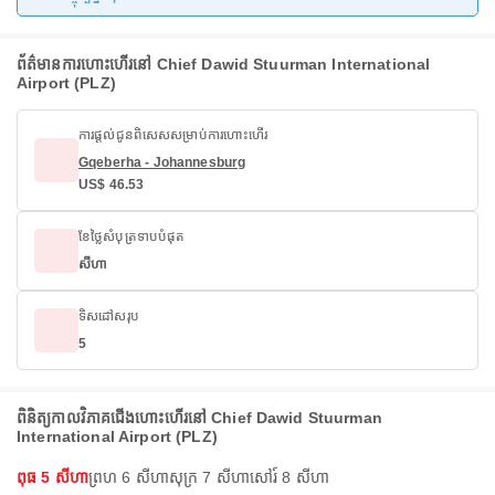
ព័ត៌មានការហោះហើរ​នៅ Chief Dawid Stuurman International
Airport (PLZ)
ការផ្តល់ជូនពិសេសសម្រាប់ការហោះហើរ
Gqeberha - Johannesburg
US$ 46.53
ខែថ្លៃសំបុត្រទាបបំផុត
សីហា
ទិសដៅសរុប
5
ពិនិត្យកាលវិភាគជើងហោះហើរ​នៅ Chief Dawid Stuurman
International Airport (PLZ)
ពុធ 5 សីហា
ព្រហ 6 សីហា
សុក្រ 7 សីហា
សៅរ៍ 8 សីហា