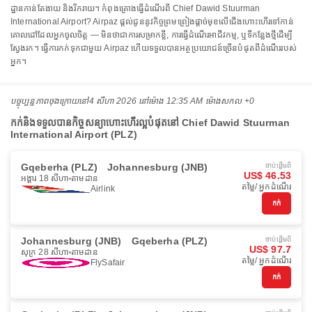
ដ្ឋានកាន់តែងាយ និងរីករាយ។ កំពុងគ្រោងធ្វើដំណើរពី Chief Dawid Stuurman
International Airport? Airpaz ផ្តល់ជូននូវកិច្ចព្រមព្រៀងផ្តាច់មុខលើជើងហោះហើរទៅកាន់
គោលដៅដែលអ្នកចូលចិត្ត — មិនថាជាការសម្រាកខ្លី, ការធ្វើដំណើរអាជីវកម្ម, ឬទីកន្លែងថ្មីដើម្បី
ស្វែងរក។ ធ្វើការកក់ទុកជាមួយ Airpaz ហើយទទួលបានអត្ថប្រយោជន៍ច្រើនបំផុតពីដំណើររបស់
អ្នក។
បច្ចុប្បន្នភាពចុងក្រោយនៅ
4 សីហា 2026 នៅ​ម៉ោង 12:35 AM ម៉ោង​សកល +0
កក់និងទទួលបានកិច្ចសន្យាហោះហើរល្អបំផុតនៅ Chief Dawid Stuurman
International Airport (PLZ)
Gqeberha (PLZ)
Johannesburg (JNB)
ចាប់ផ្ដើមពី
US$ 46.53
អង្គារ 18 សីហា
តាមដាន
តម្លៃ/ អ្នកដំណើរ
Airlink
កក់
Johannesburg (JNB)
Gqeberha (PLZ)
ចាប់ផ្ដើមពី
US$ 97.7
សុក្រ 28 សីហា
តាមដាន
តម្លៃ/ អ្នកដំណើរ
FlySafair
កក់