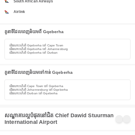
South African Airways
Airlink
តួនាទីដែលពេញនិយមពី Gqeberha
ជើងហោះហើរពី Gqeberha ទៅ Cape Town
ជើងហោះហើរពី Gqeberha ទៅ Johannesburg
ជើងហោះហើរពី Gqeberha ទៅ Durban
តួនាទីដែលពេញនិយមទៅកាន់ Gqeberha
ជើងហោះហើរពី Cape Town ទៅ Gqeberha
ជើងហោះហើរពី Johannesburg ទៅ Gqeberha
ជើងហោះហើរពី Durban ទៅ Gqeberha
សណ្ឋាគារល្អបំផុតនៅជិត Chief Dawid Stuurman
International Airport