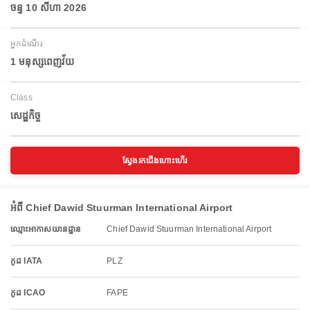
ចន្ទ 10 សីហា 2026
អ្នកដំណើរ
1 មនុស្សពេញវ័យ
Class
សេដ្ឋកិច្ច
ស្វែងរកជើងហោះហើរ
អំពី Chief Dawid Stuurman International Airport
ឈ្មោះអាកាសយានដ្ឋាន
Chief Dawid Stuurman International Airport
កូដ IATA
PLZ
កូដ ICAO
FAPE