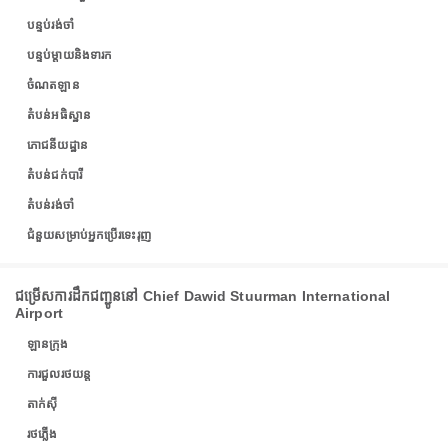
បន្ទប់រង់ចាំ
បន្ទប់ម្តាយនិងទារក
ចំណតឡាន
តំបន់អធិស្ឋាន
ភោជនីយដ្ឋាន
តំបន់ជក់បារី
តំបន់រង់ចាំ
ជំនួយសម្រាប់អ្នកប្រើរទេះរុញ
ជម្រើសការដឹកជញ្ជូននៅ Chief Dawid Stuurman International
Airport
ឡានក្រុង
ការជួលរថយន្ត
តាក់ស៊ី
រថភ្លើង