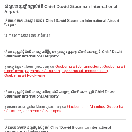
សំណួរគេសួរញឹកញាប់អំពី Chief Dawid Stuurman International
Airport
តើមានអាកាសយានដ្ឋាននៅជិត Chief Dawid Stuurman International Airport
ដែរឬទេ?
ទេ គ្មានអាកាសយានដ្ឋាននៅជិតទេ។
តើមនុស្សត្រូវធ្វើដំណើរតាមតួនាទីអ្វីខ្លះសម្រាប់ក្នុងស្រុកប្រសិនបើចាកចេញពី Chief Dawid
Stuurman International Airport?
តួនាទីក្នុងស្រុកដែលពេញនិយមបំផុតគឺ
Gqeberha ទៅ Johannesburg
,
Gqeberha ទៅ
Cape Town
,
Gqeberha ទៅ Durban
,
Gqeberha ទៅ Johannesburg
,
Gqeberha ទៅ Polokwane
តើមនុស្សត្រូវធ្វើដំណើរតាមតួនាទីអន្តរជាតិណាខ្លះប្រសិនបើចាកចេញពី Chief Dawid
Stuurman International Airport?
តួនាទីហោះហើរអន្តរជាតិដែលពេញនិយមបំផុតគឺ
Gqeberha ទៅ Mauritius
,
Gqeberha
ទៅ Harare
,
Gqeberha ទៅ Singapore
តើពេលវេលាចាកចេញដំបូងបំផុតពី Chief Dawid Stuurman International