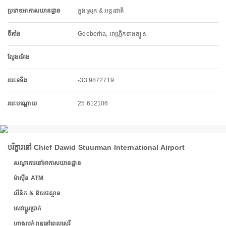
ប្រភេទអាកាសយានដ្ឋាន
ក្នុងស្រុក & អន្តរជាតិ
ទីតាំង
Gqeberha, អាហ្វ្រិកខាងត្បូង
ល្វែងម៉ោង
រយៈទទឹង
-33.9872719
រយៈបណ្តោយ
25.612106
បរិក្ខារនៅ Chief Dawid Stuurman International Airport
សណ្ឋាគារនៅអាកាសយានដ្ឋាន
ម៉ាស៊ីន ATM
លីនិក & ឱសថស្ថាន
សេវាប្តូរប្រាក់
ហាងលក់ពន្ធនៅពេលសេរី