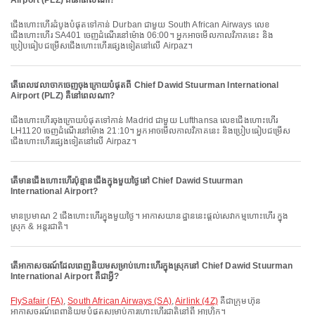
Airport (PLZ) គឺនៅពេលណា?
ជើងហោះហើរដំបូងបំផុតទៅកាន់ Durban ជាមួយ South African Airways លេខ
ជើងហោះហើរ SA401 ចេញដំណើរនៅម៉ោង 06:00។ អ្នកអាចមើលកាលវិភាគនេះ និង
ប្រៀបធៀបជម្រើសជើងហោះហើរផ្សេងទៀតនៅលើ Airpaz។
តើពេលវេលាចាកចេញចុងក្រោយបំផុតពី Chief Dawid Stuurman International
Airport (PLZ) គឺនៅពេលណា?
ជើងហោះហើរចុងក្រោយបំផុតទៅកាន់ Madrid ជាមួយ Lufthansa លេខជើងហោះហើរ
LH1120 ចេញដំណើរនៅម៉ោង 21:10។ អ្នកអាចមើលកាលវិភាគនេះ និងប្រៀបធៀបជម្រើស
ជើងហោះហើរផ្សេងទៀតនៅលើ Airpaz។
តើមានជើងហោះហើរប៉ុន្មានជើងក្នុងមួយថ្ងៃនៅ Chief Dawid Stuurman
International Airport?
មានប្រមាណ 2 ជើងហោះហើរក្នុងមួយថ្ងៃ។ អាកាសយានដ្ឋាននេះផ្តល់សេវាកម្មហោះហើរ ក្នុង
ស្រុក & អន្តរជាតិ។
តើអាកាសចរណ៍ដែលពេញនិយមសម្រាប់ហោះហើរក្នុងស្រុកនៅ Chief Dawid Stuurman
International Airport គឺជាអ្វី?
FlySafair (FA)
,
South African Airways (SA)
,
Airlink (4Z)
គឺជាក្រុមហ៊ុន
អាកាសចរណ៍ពេញនិយមបំផុតសម្រាប់ការហោះហើរជាតិនៅពី អាហ្វ្រិក។