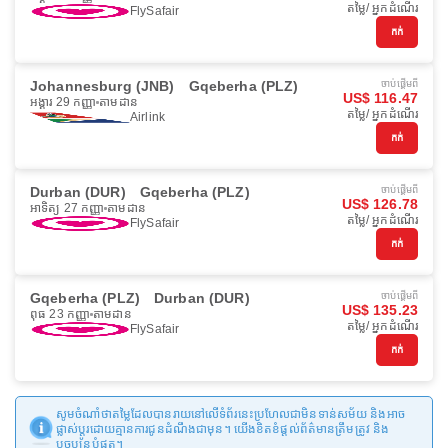
តម្លៃ/ អ្នកដំណើរ
FlySafair
កក់
Johannesburg (JNB)
Gqeberha (PLZ)
ចាប់ផ្ដើមពី
US$ 116.47
អង្គារ 29 កញ្ញា
តាមដាន
តម្លៃ/ អ្នកដំណើរ
Airlink
កក់
Durban (DUR)
Gqeberha (PLZ)
ចាប់ផ្ដើមពី
US$ 126.78
អាទិត្យ 27 កញ្ញា
តាមដាន
តម្លៃ/ អ្នកដំណើរ
FlySafair
កក់
Gqeberha (PLZ)
Durban (DUR)
ចាប់ផ្ដើមពី
US$ 135.23
ពុធ 23 កញ្ញា
តាមដាន
តម្លៃ/ អ្នកដំណើរ
FlySafair
កក់
សូមចំណាំថាតម្លៃដែលបានរាយនៅលើទំព័រនេះប្រហែលជាមិនទាន់សម័យ និងអាច
ផ្លាស់ប្តូរដោយគ្មានការជូនដំណឹងជាមុន។ យើងខិតខំផ្តល់ព័ត៌មានត្រឹមត្រូវ និង
បច្ចុប្បន្នបំផុត។