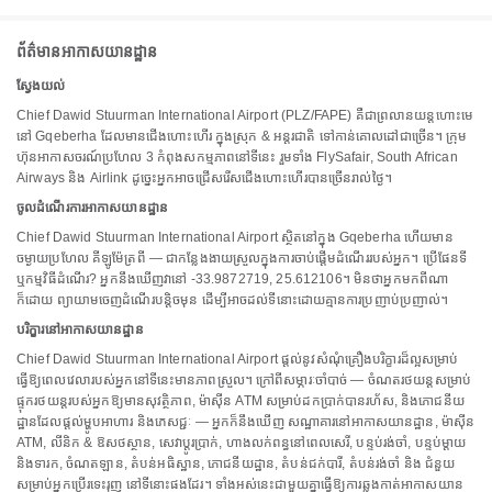
ព័ត៌មានអាកាសយានដ្ឋាន
ស្វែងយល់
Chief Dawid Stuurman International Airport (PLZ/FAPE) គឺជាព្រលានយន្តហោះមេ
នៅ Gqeberha ដែលមានជើងហោះហើរ ក្នុងស្រុក & អន្តរជាតិ ទៅកាន់គោលដៅជាច្រើន។ ក្រុម
ហ៊ុនអាកាសចរណ៍ប្រហែល 3 កំពុងសកម្មភាពនៅទីនេះ រួមទាំង FlySafair, South African
Airways និង Airlink ដូច្នេះអ្នកអាចជ្រើសរើសជើងហោះហើរបានច្រើនរាល់ថ្ងៃ។
ចូលដំណើរការអាកាសយានដ្ឋាន
Chief Dawid Stuurman International Airport ស្ថិតនៅក្នុង Gqeberha ហើយមាន
ចម្ងាយប្រហែល គីឡូម៉ែត្រពី — ជាកន្លែងងាយស្រួលក្នុងការចាប់ផ្តើមដំណើររបស់អ្នក។ ប្រើផែនទី
ឬកម្មវិធីដំណើរ? អ្នកនឹងឃើញវានៅ -33.9872719, 25.612106។ មិនថាអ្នកមកពីណា
ក៏ដោយ ព្យាយាមចេញដំណើរបន្តិចមុន ដើម្បីអាចដល់ទីនោះដោយគ្មានការប្រញាប់ប្រញាល់។
បរិក្ខារនៅអាកាសយានដ្ឋាន
Chief Dawid Stuurman International Airport ផ្តល់នូវសំណុំគ្រឿងបរិក្ខារដ៏ល្អសម្រាប់
ធ្វើឱ្យពេលវេលារបស់អ្នកនៅទីនេះមានភាពស្រួល។ ក្រៅពីសម្ភារៈចាំបាច់ — ចំណតរថយន្តសម្រាប់
ផ្ទុករថយន្តរបស់អ្នកឱ្យមានសុវត្ថិភាព, ម៉ាស៊ីន ATM សម្រាប់ដកប្រាក់បានរហ័ស, និងភោជនីយ
ដ្ឋានដែលផ្តល់ម្ហូបអាហារ និងភេសជ្ជៈ — អ្នកក៏នឹងឃើញ សណ្ឋាគារនៅអាកាសយានដ្ឋាន, ម៉ាស៊ីន
ATM, លីនិក & ឱសថស្ថាន, សេវាប្តូរប្រាក់, ហាងលក់ពន្ធនៅពេលសេរី, បន្ទប់រង់ចាំ, បន្ទប់ម្តាយ
និងទារក, ចំណតឡាន, តំបន់អធិស្ឋាន, ភោជនីយដ្ឋាន, តំបន់ជក់បារី, តំបន់រង់ចាំ និង ជំនួយ
សម្រាប់អ្នកប្រើរទេះរុញ នៅទីនោះផងដែរ។ ទាំងអស់នេះជាមួយគ្នាធ្វើឱ្យការឆ្លងកាត់អាកាសយាន