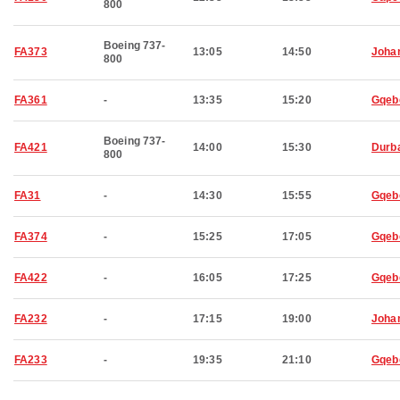
800
Boeing 737-
FA373
13:05
14:50
Joha
800
FA361
-
13:35
15:20
Gqeb
Boeing 737-
FA421
14:00
15:30
Durb
800
FA31
-
14:30
15:55
Gqeb
FA374
-
15:25
17:05
Gqeb
FA422
-
16:05
17:25
Gqeb
FA232
-
17:15
19:00
Joha
FA233
-
19:35
21:10
Gqeb