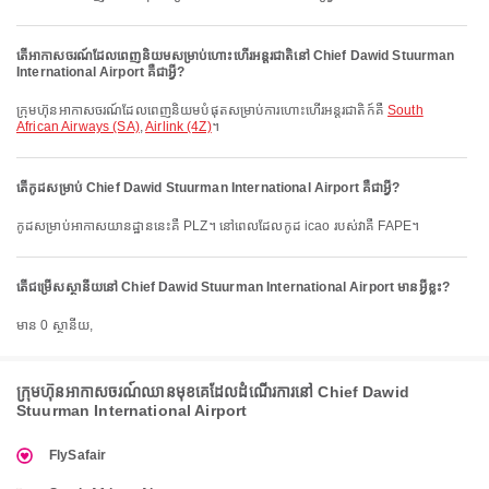
តើអាកាសចរណ៍ដែលពេញនិយមសម្រាប់ហោះហើរអន្តរជាតិនៅ Chief Dawid Stuurman
International Airport គឺជាអ្វី?
ក្រុមហ៊ុនអាកាសចរណ៍ដែលពេញនិយមបំផុតសម្រាប់ការហោះហើរអន្តរជាតិក៍គឺ
South
African Airways (SA)
,
Airlink (4Z)
។
តើកូដសម្រាប់ Chief Dawid Stuurman International Airport គឺជាអ្វី?
កូដសម្រាប់អាកាសយានដ្ឋាននេះគឺ PLZ។ នៅពេលដែលកូដ icao របស់វាគឺ FAPE។
តើជម្រើសស្ថានីយនៅ Chief Dawid Stuurman International Airport មានអ្វីខ្លះ?
មាន 0 ស្ថានីយ,
ក្រុមហ៊ុនអាកាសចរណ៍ឈានមុខគេដែលដំណើរការនៅ Chief Dawid
Stuurman International Airport
FlySafair