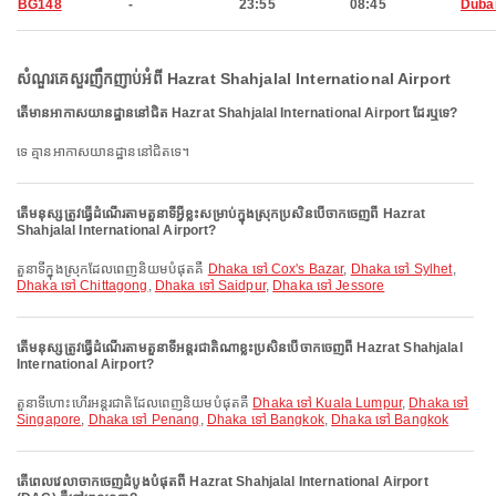
BG148
-
23:55
08:45
Duba
សំណួរគេសួរញឹកញាប់អំពី Hazrat Shahjalal International Airport
តើមានអាកាសយានដ្ឋាននៅជិត Hazrat Shahjalal International Airport ដែរឬទេ?
ទេ គ្មានអាកាសយានដ្ឋាននៅជិតទេ។
តើមនុស្សត្រូវធ្វើដំណើរតាមតួនាទីអ្វីខ្លះសម្រាប់ក្នុងស្រុកប្រសិនបើចាកចេញពី Hazrat
Shahjalal International Airport?
តួនាទីក្នុងស្រុកដែលពេញនិយមបំផុតគឺ
Dhaka ទៅ Cox's Bazar
,
Dhaka ទៅ Sylhet
,
Dhaka ទៅ Chittagong
,
Dhaka ទៅ Saidpur
,
Dhaka ទៅ Jessore
តើមនុស្សត្រូវធ្វើដំណើរតាមតួនាទីអន្តរជាតិណាខ្លះប្រសិនបើចាកចេញពី Hazrat Shahjalal
International Airport?
តួនាទីហោះហើរអន្តរជាតិដែលពេញនិយមបំផុតគឺ
Dhaka ទៅ Kuala Lumpur
,
Dhaka ទៅ
Singapore
,
Dhaka ទៅ Penang
,
Dhaka ទៅ Bangkok
,
Dhaka ទៅ Bangkok
តើពេលវេលាចាកចេញដំបូងបំផុតពី Hazrat Shahjalal International Airport