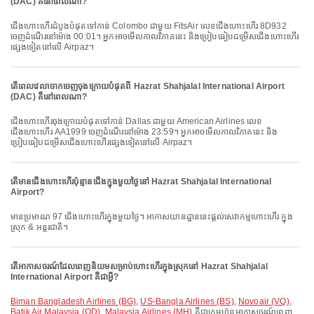
(DAC) គឺនៅពេលណា?
ជើងហោះហើរដំបូងបំផុតទៅកាន់ Colombo ជាមួយ FitsAir លេខជើងហោះហើរ 8D932
ចេញដំណើរនៅម៉ោង 00:01។ អ្នកអាចមើលកាលវិភាគនេះ និងប្រៀបធៀបជម្រើសជើងហោះហើរ
ផ្សេងទៀតនៅលើ Airpaz។
តើពេលវេលាចាកចេញចុងក្រោយបំផុតពី Hazrat Shahjalal International Airport
(DAC) គឺនៅពេលណា?
ជើងហោះហើរចុងក្រោយបំផុតទៅកាន់ Dallas ជាមួយ American Airlines លេខ
ជើងហោះហើរ AA1999 ចេញដំណើរនៅម៉ោង 23:59។ អ្នកអាចមើលកាលវិភាគនេះ និង
ប្រៀបធៀបជម្រើសជើងហោះហើរផ្សេងទៀតនៅលើ Airpaz។
តើមានជើងហោះហើរប៉ុន្មានជើងក្នុងមួយថ្ងៃនៅ Hazrat Shahjalal International
Airport?
មានប្រមាណ 97 ជើងហោះហើរក្នុងមួយថ្ងៃ។ អាកាសយានដ្ឋាននេះផ្តល់សេវាកម្មហោះហើរ ក្នុង
ស្រុក & អន្តរជាតិ។
តើអាកាសចរណ៍ដែលពេញនិយមសម្រាប់ហោះហើរក្នុងស្រុកនៅ Hazrat Shahjalal
International Airport គឺជាអ្វី?
Biman Bangladesh Airlines (BG)
,
US-Bangla Airlines (BS)
,
Novoair (VQ)
,
Batik Air Malaysia (OD)
,
Malaysia Airlines (MH)
គឺជាក្រុមហ៊ុនអាកាសចរណ៍ពេញ