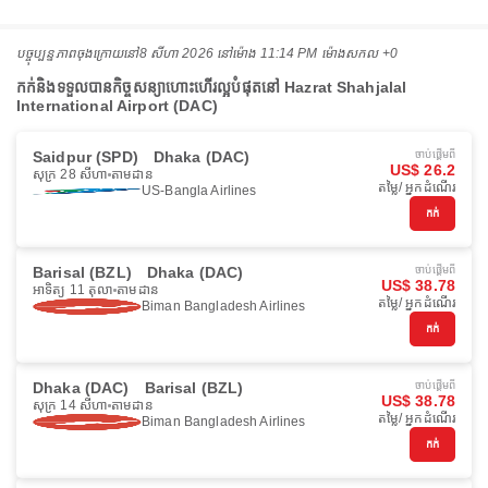
បច្ចុប្បន្នភាពចុងក្រោយនៅ
8 សីហា 2026 នៅ​ម៉ោង 11:14 PM ម៉ោង​សកល +0
កក់និងទទួលបានកិច្ចសន្យាហោះហើរល្អបំផុតនៅ Hazrat Shahjalal
International Airport (DAC)
Saidpur (SPD)
Dhaka (DAC)
ចាប់ផ្ដើមពី
US$ 26.2
សុក្រ 28 សីហា
តាមដាន
តម្លៃ/ អ្នកដំណើរ
US-Bangla Airlines
កក់
Barisal (BZL)
Dhaka (DAC)
ចាប់ផ្ដើមពី
US$ 38.78
អាទិត្យ 11 តុលា
តាមដាន
តម្លៃ/ អ្នកដំណើរ
Biman Bangladesh Airlines
កក់
Dhaka (DAC)
Barisal (BZL)
ចាប់ផ្ដើមពី
US$ 38.78
សុក្រ 14 សីហា
តាមដាន
តម្លៃ/ អ្នកដំណើរ
Biman Bangladesh Airlines
កក់