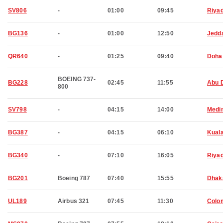
SV806
-
01:00
09:45
Riya
BG136
-
01:00
12:50
Jedd
QR640
-
01:25
09:40
Doha
BOEING 737-
BG228
02:45
11:55
Abu 
800
SV798
-
04:15
14:00
Medi
BG387
-
04:15
06:10
Kual
BG340
-
07:10
16:05
Riya
BG201
Boeing 787
07:40
15:55
Dhak
UL189
Airbus 321
07:45
11:30
Colo