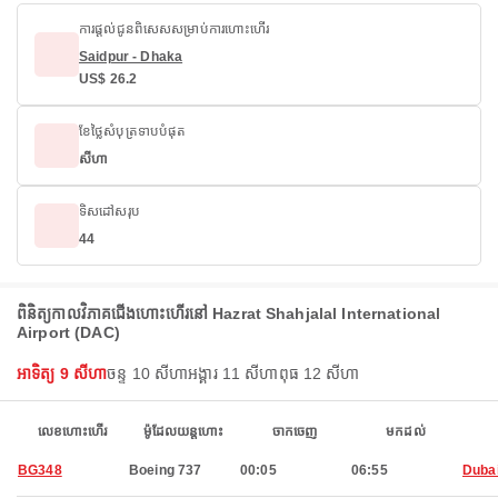
ការផ្តល់ជូនពិសេសសម្រាប់ការហោះហើរ
Saidpur - Dhaka
US$ 26.2
ខែថ្លៃសំបុត្រទាបបំផុត
សីហា
ទិសដៅសរុប
44
ពិនិត្យកាលវិភាគជើងហោះហើរ​នៅ Hazrat Shahjalal International
Airport (DAC)
អាទិត្យ 9 សីហា
ចន្ទ 10 សីហា
អង្គារ 11 សីហា
ពុធ 12 សីហា
លេខហោះហើរ
ម៉ូដែលយន្តហោះ
ចាកចេញ
មកដល់
BG348
Boeing 737
00:05
06:55
Duba