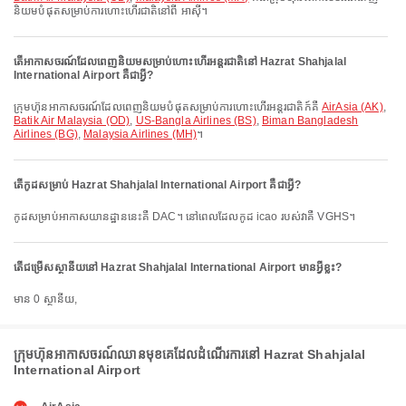
និយមបំផុតសម្រាប់ការហោះហើរជាតិនៅពី អាស៊ី។
តើអាកាសចរណ៍ដែលពេញនិយមសម្រាប់ហោះហើរអន្តរជាតិនៅ Hazrat Shahjalal
International Airport គឺជាអ្វី?
ក្រុមហ៊ុនអាកាសចរណ៍ដែលពេញនិយមបំផុតសម្រាប់ការហោះហើរអន្តរជាតិក៍គឺ
AirAsia (AK)
,
Batik Air Malaysia (OD)
,
US-Bangla Airlines (BS)
,
Biman Bangladesh
Airlines (BG)
,
Malaysia Airlines (MH)
។
តើកូដសម្រាប់ Hazrat Shahjalal International Airport គឺជាអ្វី?
កូដសម្រាប់អាកាសយានដ្ឋាននេះគឺ DAC។ នៅពេលដែលកូដ icao របស់វាគឺ VGHS។
តើជម្រើសស្ថានីយនៅ Hazrat Shahjalal International Airport មានអ្វីខ្លះ?
មាន 0 ស្ថានីយ,
ក្រុមហ៊ុនអាកាសចរណ៍ឈានមុខគេដែលដំណើរការនៅ Hazrat Shahjalal
International Airport