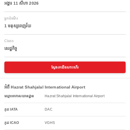
អង្គារ 11 សីហា 2026
អ្នកដំណើរ
1 មនុស្សពេញវ័យ
Class
សេដ្ឋកិច្ច
ស្វែងរកជើងហោះហើរ
អំពី Hazrat Shahjalal International Airport
ឈ្មោះអាកាសយានដ្ឋាន
Hazrat Shahjalal International Airport
កូដ IATA
DAC
កូដ ICAO
VGHS