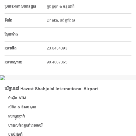
ប្រភេទអាកាសយានដ្ឋាន
ក្នុងស្រុក & អន្តរជាតិ
ទីតាំង
Dhaka, បង់ក្លាដែស
ល្វែងម៉ោង
រយៈទទឹង
23.8434393
រយៈបណ្តោយ
90.4007365
បរិក្ខារនៅ Hazrat Shahjalal International Airport
ម៉ាស៊ីន ATM
លីនិក & ឱសថស្ថាន
សេវាប្តូរប្រាក់
ហាងលក់ពន្ធនៅពេលសេរី
បន្ទប់រង់ចាំ