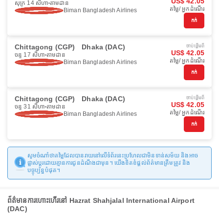
US$ 42.05
សុក្រ 14 សីហា
តាមដាន
តម្លៃ/ អ្នកដំណើរ
Biman Bangladesh Airlines
កក់
Chittagong (CGP)
Dhaka (DAC)
ចាប់ផ្ដើមពី
US$ 42.05
ចន្ទ 17 សីហា
តាមដាន
តម្លៃ/ អ្នកដំណើរ
Biman Bangladesh Airlines
កក់
Chittagong (CGP)
Dhaka (DAC)
ចាប់ផ្ដើមពី
US$ 42.05
ចន្ទ 31 សីហា
តាមដាន
តម្លៃ/ អ្នកដំណើរ
Biman Bangladesh Airlines
កក់
សូមចំណាំថាតម្លៃដែលបានរាយនៅលើទំព័រនេះប្រហែលជាមិនទាន់សម័យ និងអាច
ផ្លាស់ប្តូរដោយគ្មានការជូនដំណឹងជាមុន។ យើងខិតខំផ្តល់ព័ត៌មានត្រឹមត្រូវ និង
បច្ចុប្បន្នបំផុត។
ព័ត៌មានការហោះហើរ​នៅ Hazrat Shahjalal International Airport
(DAC)