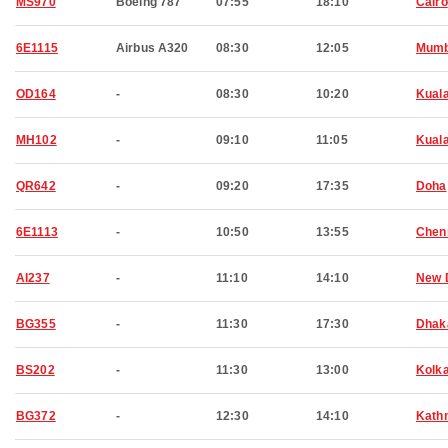
MS970
Boeing 787
07:55
18:10
Cairo
6E1115
Airbus A320
08:30
12:05
Mumb
OD164
-
08:30
10:20
Kual
MH102
-
09:10
11:05
Kual
QR642
-
09:20
17:35
Doha
6E1113
-
10:50
13:55
Chen
AI237
-
11:10
14:10
New 
BG355
-
11:30
17:30
Dhak
BS202
-
11:30
13:00
Kolk
BG372
-
12:30
14:10
Kath