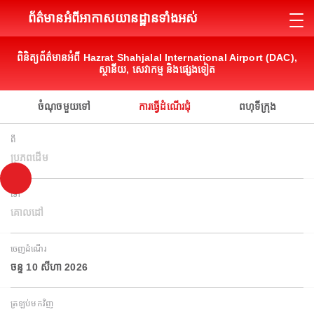
ព័ត៌មានអំពីអាកាសយានដ្ឋានទាំងអស់
ពិនិត្យព័ត៌មានអំពី Hazrat Shahjalal International Airport (DAC),
ស្ថានីយ, សេវាកម្ម និងផ្សេងទៀត
ចំណុចមួយទៅ
ការធ្វើដំណើរជុំ
ពហុទីក្រុង
ពី
ប្រភពដើម
ទៅ
គោលដៅ
ចេញដំណើរ
ចន្ទ 10 សីហា 2026
ត្រឡប់មកវិញ