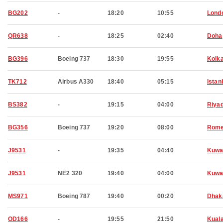
BG202
-
18:20
10:55
Lond
QR638
-
18:25
02:40
Doha
BG396
Boeing 737
18:30
19:55
Kolk
TK712
Airbus A330
18:40
05:15
Istan
BS382
-
19:15
04:00
Riya
BG356
Boeing 737
19:20
08:00
Rom
J9531
-
19:35
04:40
Kuwa
J9531
NE2 320
19:40
04:00
Kuwa
MS971
Boeing 787
19:40
00:20
Dhak
OD166
-
19:55
21:50
Kual