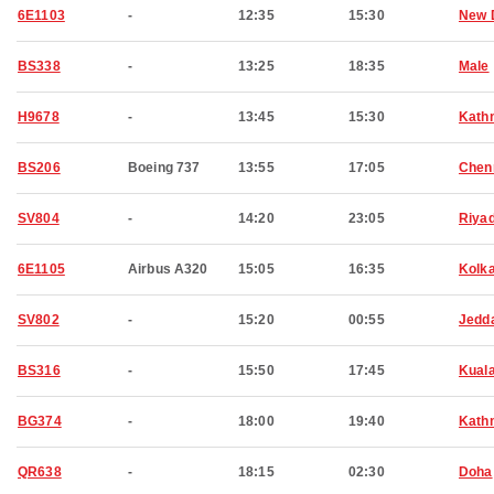
6E1103
-
12:35
15:30
New 
BS338
-
13:25
18:35
Male
H9678
-
13:45
15:30
Kath
BS206
Boeing 737
13:55
17:05
Chen
SV804
-
14:20
23:05
Riya
6E1105
Airbus A320
15:05
16:35
Kolk
SV802
-
15:20
00:55
Jedd
BS316
-
15:50
17:45
Kual
BG374
-
18:00
19:40
Kath
QR638
-
18:15
02:30
Doha