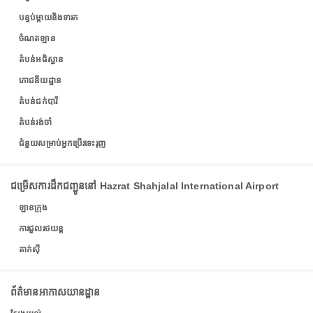
បន្ទប់ម្តាយនិងទារក
ចំណតឡាន
តំបន់អធិស្ឋាន
ភោជនីយដ្ឋាន
តំបន់ជក់បារី
តំបន់រង់ចាំ
ជំនួយសម្រាប់អ្នកប្រើរទេះរុញ
ជម្រើសការដឹកជញ្ជូននៅ Hazrat Shahjalal International Airport
ឡានក្រុង
ការជួលរថយន្ត
តាក់ស៊ី
ព័ត៌មានអាកាសយានដ្ឋាន