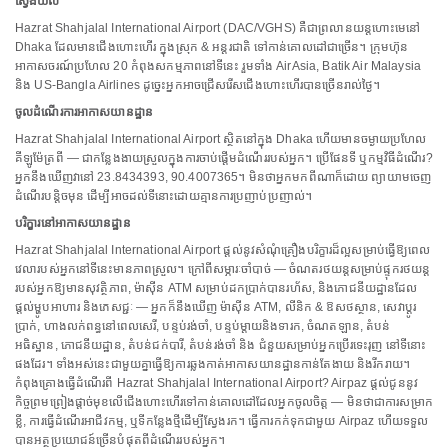
ស្វែងយល់
Hazrat Shahjalal International Airport (DAC/VGHS) គឺជាព្រលានយន្តហោះមេនៅ
Dhaka ដែលមានជើងហោះហើរ ក្នុងស្រុក & អន្តរជាតិ ទៅកាន់គោលដៅជាច្រើន។ ក្រុមហ៊ុន
អាកាសចរណ៍ប្រហែល 20 កំពុងសកម្មភាពនៅទីនេះ រួមទាំង AirAsia, Batik Air Malaysia
និង US-Bangla Airlines ដូច្នេះអ្នកអាចជ្រើសរើសជើងហោះហើរបានច្រើនរាល់ថ្ងៃ។
ចូលដំណើរការអាកាសយានដ្ឋាន
Hazrat Shahjalal International Airport ស្ថិតនៅក្នុង Dhaka ហើយមានចម្ងាយប្រហែល
គីឡូម៉ែត្រពី — ជាកន្លែងងាយស្រួលក្នុងការចាប់ផ្តើមដំណើររបស់អ្នក។ ប្រើផែនទី ឬកម្មវិធីដំណើរ?
អ្នកនឹងឃើញវានៅ 23.8434393, 90.4007365។ មិនថាអ្នកមកពីណាក៏ដោយ ព្យាយាមចេញ
ដំណើរបន្តិចមុន ដើម្បីអាចដល់ទីនោះដោយគ្មានការប្រញាប់ប្រញាល់។
បរិក្ខារនៅអាកាសយានដ្ឋាន
Hazrat Shahjalal International Airport ផ្តល់នូវសំណុំគ្រឿងបរិក្ខារដ៏ល្អសម្រាប់ធ្វើឱ្យពេល
វេលារបស់អ្នកនៅទីនេះមានភាពស្រួល។ ក្រៅពីសម្ភារៈចាំបាច់ — ចំណតរថយន្តសម្រាប់ផ្ទុករថយន្ត
របស់អ្នកឱ្យមានសុវត្ថិភាព, ម៉ាស៊ីន ATM សម្រាប់ដកប្រាក់បានរហ័ស, និងភោជនីយដ្ឋានដែល
ផ្តល់ម្ហូបអាហារ និងភេសជ្ជៈ — អ្នកក៏នឹងឃើញ ម៉ាស៊ីន ATM, លីនិក & ឱសថស្ថាន, សេវាប្តូរ
ប្រាក់, ហាងលក់ពន្ធនៅពេលសេរី, បន្ទប់រង់ចាំ, បន្ទប់ម្តាយនិងទារក, ចំណតឡាន, តំបន់
អធិស្ឋាន, ភោជនីយដ្ឋាន, តំបន់ជក់បារី, តំបន់រង់ចាំ និង ជំនួយសម្រាប់អ្នកប្រើរទេះរុញ នៅទីនោះ
ផងដែរ។ ទាំងអស់នេះជាមួយគ្នាធ្វើឱ្យការឆ្លងកាត់អាកាសយានដ្ឋានកាន់តែងាយ និងរីករាយ។
កំពុងគ្រោងធ្វើដំណើរពី Hazrat Shahjalal International Airport? Airpaz ផ្តល់ជូននូវ
កិច្ចព្រមព្រៀងផ្តាច់មុខលើជើងហោះហើរទៅកាន់គោលដៅដែលអ្នកចូលចិត្ត — មិនថាជាការសម្រាក
ខ្លី, ការធ្វើដំណើរអាជីវកម្ម, ឬទីកន្លែងថ្មីដើម្បីស្វែងរក។ ធ្វើការកក់ទុកជាមួយ Airpaz ហើយទទួល
បានអត្ថប្រយោជន៍ច្រើនបំផុតពីដំណើររបស់អ្នក។