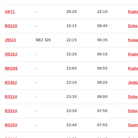
AK71
-
20:20
22:10
Kual
BG126
-
22:15
08:40
Doha
J9533
NE2 320
22:15
06:35
Kuwa
OD162
-
22:20
00:10
Kual
MH196
-
23:00
00:55
Kual
BS362
-
23:10
09:20
Jedd
BS334
-
23:30
08:00
Doha
BS334
-
23:30
07:50
Doha
BG350
-
23:40
07:55
Dam