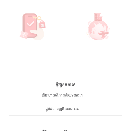
កុំឱ្យខកខាន!
ជើងហោះហើរពេញនិយមជាងគេ
ផ្លូវដែលពេញនិយមជាងគេ