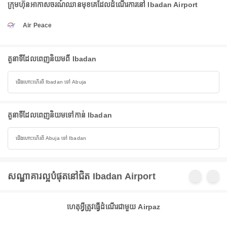
ក្រុមហ៊ុនអាកាសចរណ៍ឈានមុខគេដែលដំណើរការនៅ Ibadan Airport
Air Peace
តួនាទីដែលពេញនិយមពី Ibadan
ជើងហោះហើរពី Ibadan ទៅ Abuja
តួនាទីដែលពេញនិយមទៅកាន់ Ibadan
ជើងហោះហើរពី Abuja ទៅ Ibadan
សណ្ឋាគារល្អបំផុតនៅជិត Ibadan Airport
ហេតុអ្វីត្រូវធ្វើដំណើរជាមួយ Airpaz