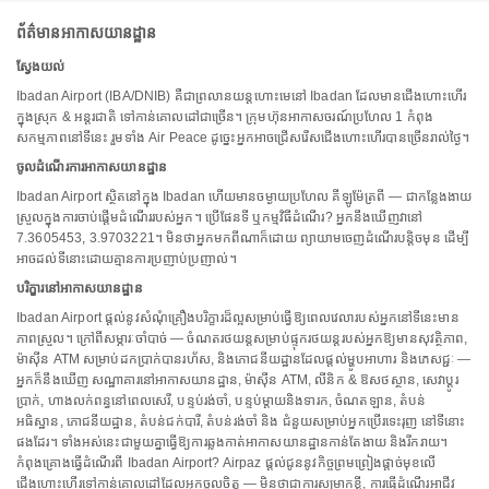
ព័ត៌មានអាកាសយានដ្ឋាន
ស្វែងយល់
Ibadan Airport (IBA/DNIB) គឺជាព្រលានយន្តហោះមេនៅ Ibadan ដែលមានជើងហោះហើរ
ក្នុងស្រុក & អន្តរជាតិ ទៅកាន់គោលដៅជាច្រើន។ ក្រុមហ៊ុនអាកាសចរណ៍ប្រហែល 1 កំពុង
សកម្មភាពនៅទីនេះ រួមទាំង Air Peace ដូច្នេះអ្នកអាចជ្រើសរើសជើងហោះហើរបានច្រើនរាល់ថ្ងៃ។
ចូលដំណើរការអាកាសយានដ្ឋាន
Ibadan Airport ស្ថិតនៅក្នុង Ibadan ហើយមានចម្ងាយប្រហែល គីឡូម៉ែត្រពី — ជាកន្លែងងាយ
ស្រួលក្នុងការចាប់ផ្តើមដំណើររបស់អ្នក។ ប្រើផែនទី ឬកម្មវិធីដំណើរ? អ្នកនឹងឃើញវានៅ
7.3605453, 3.9703221។ មិនថាអ្នកមកពីណាក៏ដោយ ព្យាយាមចេញដំណើរបន្តិចមុន ដើម្បី
អាចដល់ទីនោះដោយគ្មានការប្រញាប់ប្រញាល់។
បរិក្ខារនៅអាកាសយានដ្ឋាន
Ibadan Airport ផ្តល់នូវសំណុំគ្រឿងបរិក្ខារដ៏ល្អសម្រាប់ធ្វើឱ្យពេលវេលារបស់អ្នកនៅទីនេះមាន
ភាពស្រួល។ ក្រៅពីសម្ភារៈចាំបាច់ — ចំណតរថយន្តសម្រាប់ផ្ទុករថយន្តរបស់អ្នកឱ្យមានសុវត្ថិភាព,
ម៉ាស៊ីន ATM សម្រាប់ដកប្រាក់បានរហ័ស, និងភោជនីយដ្ឋានដែលផ្តល់ម្ហូបអាហារ និងភេសជ្ជៈ —
អ្នកក៏នឹងឃើញ សណ្ឋាគារនៅអាកាសយានដ្ឋាន, ម៉ាស៊ីន ATM, លីនិក & ឱសថស្ថាន, សេវាប្តូរ
ប្រាក់, ហាងលក់ពន្ធនៅពេលសេរី, បន្ទប់រង់ចាំ, បន្ទប់ម្តាយនិងទារក, ចំណតឡាន, តំបន់
អធិស្ឋាន, ភោជនីយដ្ឋាន, តំបន់ជក់បារី, តំបន់រង់ចាំ និង ជំនួយសម្រាប់អ្នកប្រើរទេះរុញ នៅទីនោះ
ផងដែរ។ ទាំងអស់នេះជាមួយគ្នាធ្វើឱ្យការឆ្លងកាត់អាកាសយានដ្ឋានកាន់តែងាយ និងរីករាយ។
កំពុងគ្រោងធ្វើដំណើរពី Ibadan Airport? Airpaz ផ្តល់ជូននូវកិច្ចព្រមព្រៀងផ្តាច់មុខលើ
ជើងហោះហើរទៅកាន់គោលដៅដែលអ្នកចូលចិត្ត — មិនថាជាការសម្រាកខ្លី, ការធ្វើដំណើរអាជីវ