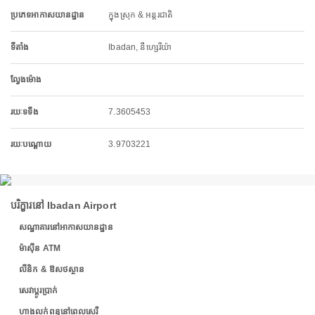
ប្រភេទអាកាសយានដ្ឋាន
ក្នុងស្រុក & អន្តរជាតិ
ទីតាំង
Ibadan, នីហ្សេរីយ៉ា
ល្វែងម៉ោង
រយៈទទឹង
7.3605453
រយៈបណ្តោយ
3.9703221
បរិក្ខារនៅ Ibadan Airport
សណ្ឋាគារនៅអាកាសយានដ្ឋាន
ម៉ាស៊ីន ATM
លីនិក & ឱសថស្ថាន
សេវាប្តូរប្រាក់
ហាងលក់ពន្ធនៅពេលសេរី