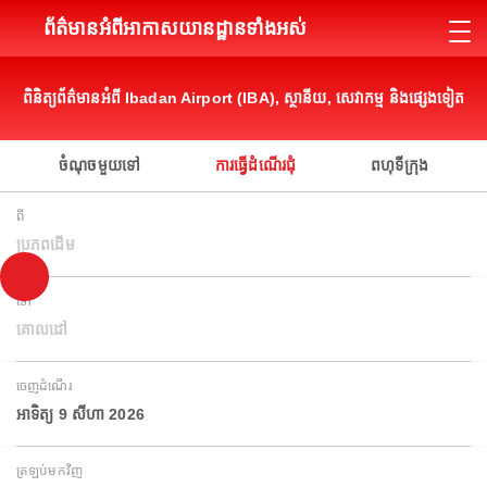
ព័ត៌មានអំពីអាកាសយានដ្ឋានទាំងអស់
ពិនិត្យព័ត៌មានអំពី Ibadan Airport (IBA), ស្ថានីយ, សេវាកម្ម និងផ្សេងទៀត
ចំណុចមួយទៅ
ការធ្វើដំណើរជុំ
ពហុទីក្រុង
ពី
ប្រភពដើម
ទៅ
គោលដៅ
ចេញដំណើរ
អាទិត្យ 9 សីហា 2026
ត្រឡប់មកវិញ