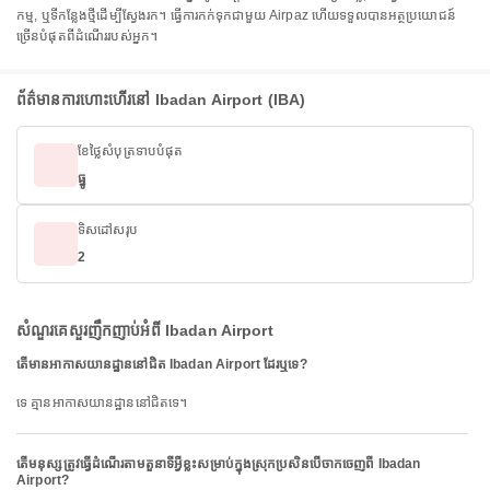
កម្ម, ឬទីកន្លែងថ្មីដើម្បីស្វែងរក។ ធ្វើការកក់ទុកជាមួយ Airpaz ហើយទទួលបានអត្ថប្រយោជន៍
ច្រើនបំផុតពីដំណើររបស់អ្នក។
ព័ត៌មានការហោះហើរ​នៅ Ibadan Airport (IBA)
ខែថ្លៃសំបុត្រទាបបំផុត
ធ្នូ
ទិសដៅសរុប
2
សំណួរគេសួរញឹកញាប់អំពី Ibadan Airport
តើមានអាកាសយានដ្ឋាននៅជិត Ibadan Airport ដែរឬទេ?
ទេ គ្មានអាកាសយានដ្ឋាននៅជិតទេ។
តើមនុស្សត្រូវធ្វើដំណើរតាមតួនាទីអ្វីខ្លះសម្រាប់ក្នុងស្រុកប្រសិនបើចាកចេញពី Ibadan
Airport?