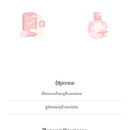
កុំឱ្យខកខាន!
ជើងហោះហើរពេញនិយមជាងគេ
ផ្លូវដែលពេញនិយមជាងគេ