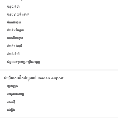
បន្ទប់រង់ចាំ
បន្ទប់ម្តាយនិងទារក
ចំណតឡាន
តំបន់អធិស្ឋាន
ភោជនីយដ្ឋាន
តំបន់ជក់បារី
តំបន់រង់ចាំ
ជំនួយសម្រាប់អ្នកប្រើរទេះរុញ
ជម្រើសការដឹកជញ្ជូននៅ Ibadan Airport
ឡានក្រុង
ការជួលរថយន្ត
តាក់ស៊ី
រថភ្លើង