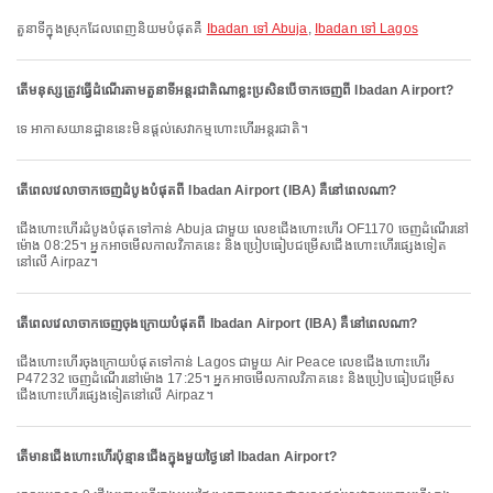
តួនាទីក្នុងស្រុកដែលពេញនិយមបំផុតគឺ
Ibadan ទៅ Abuja
,
Ibadan ទៅ Lagos
តើមនុស្សត្រូវធ្វើដំណើរតាមតួនាទីអន្តរជាតិណាខ្លះប្រសិនបើចាកចេញពី Ibadan Airport?
ទេ អាកាសយានដ្ឋាននេះមិនផ្តល់សេវាកម្មហោះហើរអន្តរជាតិ។
តើពេលវេលាចាកចេញដំបូងបំផុតពី Ibadan Airport (IBA) គឺនៅពេលណា?
ជើងហោះហើរដំបូងបំផុតទៅកាន់ Abuja ជាមួយ លេខជើងហោះហើរ OF1170 ចេញដំណើរនៅ
ម៉ោង 08:25។ អ្នកអាចមើលកាលវិភាគនេះ និងប្រៀបធៀបជម្រើសជើងហោះហើរផ្សេងទៀត
នៅលើ Airpaz។
តើពេលវេលាចាកចេញចុងក្រោយបំផុតពី Ibadan Airport (IBA) គឺនៅពេលណា?
ជើងហោះហើរចុងក្រោយបំផុតទៅកាន់ Lagos ជាមួយ Air Peace លេខជើងហោះហើរ
P47232 ចេញដំណើរនៅម៉ោង 17:25។ អ្នកអាចមើលកាលវិភាគនេះ និងប្រៀបធៀបជម្រើស
ជើងហោះហើរផ្សេងទៀតនៅលើ Airpaz។
តើមានជើងហោះហើរប៉ុន្មានជើងក្នុងមួយថ្ងៃនៅ Ibadan Airport?