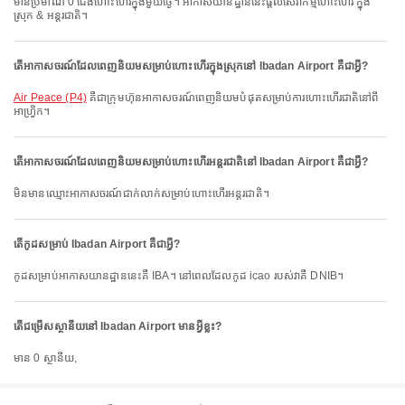
មានប្រមាណ 0 ជើងហោះហើរក្នុងមួយថ្ងៃ។ អាកាសយានដ្ឋាននេះផ្តល់សេវាកម្មហោះហើរ ក្នុង
ស្រុក & អន្តរជាតិ។
តើអាកាសចរណ៍ដែលពេញនិយមសម្រាប់ហោះហើរក្នុងស្រុកនៅ Ibadan Airport គឺជាអ្វី?
Air Peace (P4)
គឺជាក្រុមហ៊ុនអាកាសចរណ៍ពេញនិយមបំផុតសម្រាប់ការហោះហើរជាតិនៅពី
អាហ្វ្រិក។
តើអាកាសចរណ៍ដែលពេញនិយមសម្រាប់ហោះហើរអន្តរជាតិនៅ Ibadan Airport គឺជាអ្វី?
មិនមានឈ្មោះអាកាសចរណ៍ជាក់លាក់សម្រាប់ហោះហើរអន្តរជាតិ។
តើកូដសម្រាប់ Ibadan Airport គឺជាអ្វី?
កូដសម្រាប់អាកាសយានដ្ឋាននេះគឺ IBA។ នៅពេលដែលកូដ icao របស់វាគឺ DNIB។
តើជម្រើសស្ថានីយនៅ Ibadan Airport មានអ្វីខ្លះ?
មាន 0 ស្ថានីយ,