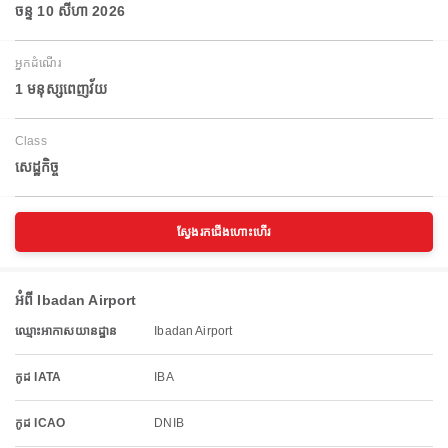
ចន្ទ 10 សីហា 2026
អ្នកដំណើរ
1 មនុស្សពេញវ័យ
Class
សេដ្ឋកិច្ច
ស្វែងរកជើងហោះហើរ
អំពី Ibadan Airport
ឈ្មោះអាកាសយានដ្ឋាន
Ibadan Airport
កូដ IATA
IBA
កូដ ICAO
DNIB