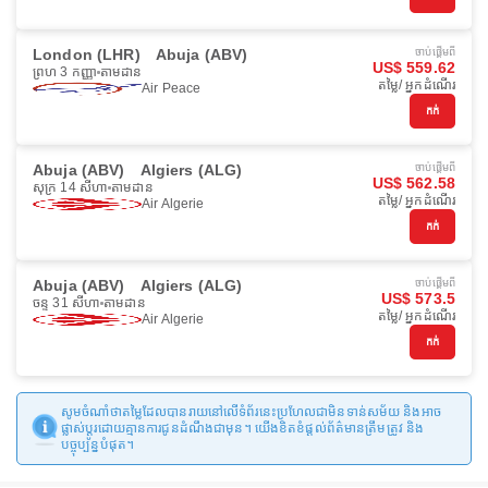
London (LHR)
Abuja (ABV)
ចាប់ផ្ដើមពី
US$ 559.62
ព្រហ 3 កញ្ញា
តាមដាន
តម្លៃ/ អ្នកដំណើរ
Air Peace
កក់
Abuja (ABV)
Algiers (ALG)
ចាប់ផ្ដើមពី
US$ 562.58
សុក្រ 14 សីហា
តាមដាន
តម្លៃ/ អ្នកដំណើរ
Air Algerie
កក់
Abuja (ABV)
Algiers (ALG)
ចាប់ផ្ដើមពី
US$ 573.5
ចន្ទ 31 សីហា
តាមដាន
តម្លៃ/ អ្នកដំណើរ
Air Algerie
កក់
សូមចំណាំថាតម្លៃដែលបានរាយនៅលើទំព័រនេះប្រហែលជាមិនទាន់សម័យ និងអាច
ផ្លាស់ប្តូរដោយគ្មានការជូនដំណឹងជាមុន។ យើងខិតខំផ្តល់ព័ត៌មានត្រឹមត្រូវ និង
បច្ចុប្បន្នបំផុត។