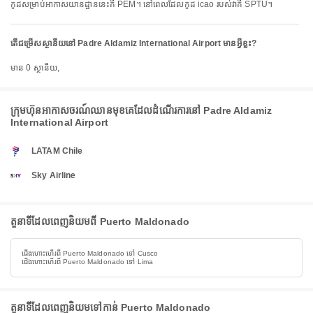
កូដសម្រាប់អាកាសយានដ្ឋាននេះគឺ PEM។ នៅពេលដែលកូដ icao របស់វាគឺ SPTU។
តើជម្រើសស្ថានីយនៅ Padre Aldamiz International Airport មានអ្វីខ្លះ?
មាន 0 ស្ថានីយ,
ក្រុមហ៊ុនអាកាសចរណ៍ឈានមុខគេដែលដំណើរការនៅ Padre Aldamiz
International Airport
LATAM Chile
Sky Airline
តួនាទីដែលពេញនិយមពី Puerto Maldonado
ជើងហោះហើរពី Puerto Maldonado ទៅ Cusco
ជើងហោះហើរពី Puerto Maldonado ទៅ Lima
តួនាទីដែលពេញនិយមទៅកាន់ Puerto Maldonado