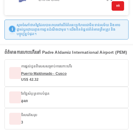
កក់
សូមចំណាំថាតម្លៃដែលបានរាយនៅលើទំព័រនេះប្រហែលជាមិនទាន់សម័យ និងអាច
ផ្លាស់ប្តូរដោយគ្មានការជូនដំណឹងជាមុន។ យើងខិតខំផ្តល់ព័ត៌មានត្រឹមត្រូវ និង
បច្ចុប្បន្នបំផុត។
ព័ត៌មានការហោះហើរ​នៅ Padre Aldamiz International Airport (PEM)
ការផ្តល់ជូនពិសេសសម្រាប់ការហោះហើរ
Puerto Maldonado - Cusco
US$ 42.32
ខែថ្លៃសំបុត្រទាបបំផុត
តុលា
ទិសដៅសរុប
3