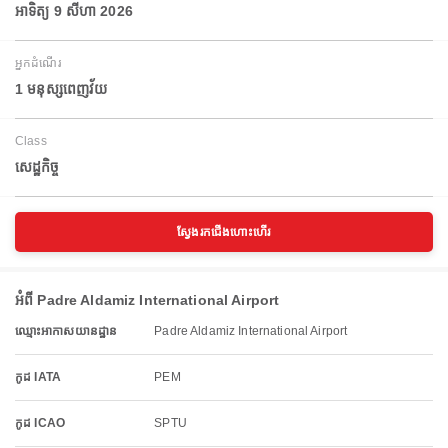
អាទិត្យ 9 សីហា 2026
អ្នកដំណើរ
1 មនុស្សពេញវ័យ
Class
សេដ្ឋកិច្ច
ស្វែងរកជើងហោះហើរ
អំពី Padre Aldamiz International Airport
ឈ្មោះអាកាសយានដ្ឋាន
Padre Aldamiz International Airport
កូដ IATA
PEM
កូដ ICAO
SPTU