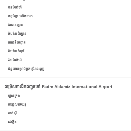
បន្ទប់រង់ចាំ
បន្ទប់ម្តាយនិងទារក
ចំណតឡាន
តំបន់អធិស្ឋាន
ភោជនីយដ្ឋាន
តំបន់ជក់បារី
តំបន់រង់ចាំ
ជំនួយសម្រាប់អ្នកប្រើរទេះរុញ
ជម្រើសការដឹកជញ្ជូននៅ Padre Aldamiz International Airport
ឡានក្រុង
ការជួលរថយន្ត
តាក់ស៊ី
រថភ្លើង