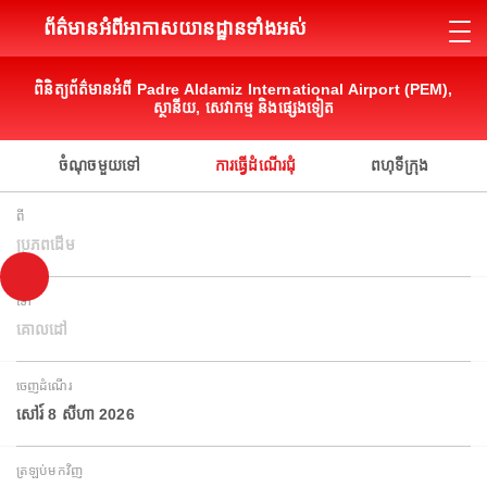
ព័ត៌មានអំពីអាកាសយានដ្ឋានទាំងអស់
ពិនិត្យព័ត៌មានអំពី Padre Aldamiz International Airport (PEM),
ស្ថានីយ, សេវាកម្ម និងផ្សេងទៀត
ចំណុចមួយទៅ
ការធ្វើដំណើរជុំ
ពហុទីក្រុង
ពី
ប្រភពដើម
ទៅ
គោលដៅ
ចេញដំណើរ
សៅរ៍ 8 សីហា 2026
ត្រឡប់មកវិញ