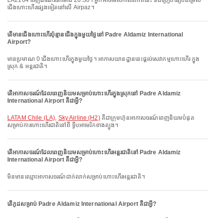
LA2164 ចេញដំណើរនៅម៉ោង 20:30។ អ្នកអាចមើលកាលវិភាគនេះ និងប្រៀបធៀបជម្រើស
ជើងហោះហើរផ្សេងទៀតនៅលើ Airpaz។
តើមានជើងហោះហើរប៉ុន្មានជើងក្នុងមួយថ្ងៃនៅ Padre Aldamiz International
Airport?
មានប្រមាណ 0 ជើងហោះហើរក្នុងមួយថ្ងៃ។ អាកាសយានដ្ឋាននេះផ្តល់សេវាកម្មហោះហើរ ក្នុង
ស្រុក & អន្តរជាតិ។
តើអាកាសចរណ៍ដែលពេញនិយមសម្រាប់ហោះហើរក្នុងស្រុកនៅ Padre Aldamiz
International Airport គឺជាអ្វី?
LATAM Chile (LA)
,
Sky Airline (H2)
គឺជាក្រុមហ៊ុនអាកាសចរណ៍ពេញនិយមបំផុត
សម្រាប់ការហោះហើរជាតិនៅពី ទ្វីបអាមេរិកខាងត្បូង។
តើអាកាសចរណ៍ដែលពេញនិយមសម្រាប់ហោះហើរអន្តរជាតិនៅ Padre Aldamiz
International Airport គឺជាអ្វី?
មិនមានឈ្មោះអាកាសចរណ៍ជាក់លាក់សម្រាប់ហោះហើរអន្តរជាតិ។
តើកូដសម្រាប់ Padre Aldamiz International Airport គឺជាអ្វី?