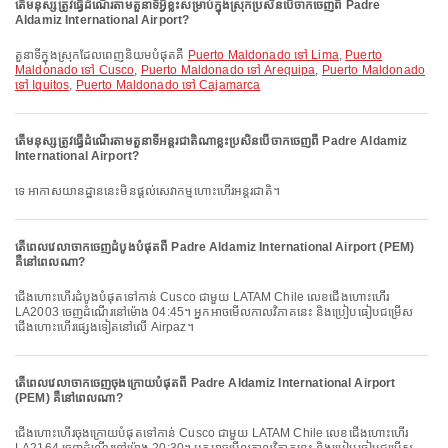
តើមនុស្សត្រូវធ្វើដំណើរតាមតួនាទីអ្វីខ្លះសម្រាប់ក្នុងស្រុកប្រសិនបើចាកចេញពី Padre
Aldamiz International Airport?
តួនាទីក្នុងស្រុកដែលពេញនិយមបំផុតគឺ
Puerto Maldonado ទៅ Lima
,
Puerto
Maldonado ទៅ Cusco
,
Puerto Maldonado ទៅ Arequipa
,
Puerto Maldonado
ទៅ Iquitos
,
Puerto Maldonado ទៅ Cajamarca
តើមនុស្សត្រូវធ្វើដំណើរតាមតួនាទីអន្តរជាតិណាខ្លះប្រសិនបើចាកចេញពី Padre Aldamiz
International Airport?
ទេ អាកាសយានដ្ឋាននេះមិនផ្តល់សេវាកម្មហោះហើរអន្តរជាតិ។
តើពេលវេលាចាកចេញដំបូងបំផុតពី Padre Aldamiz International Airport (PEM)
គឺនៅពេលណា?
ជើងហោះហើរដំបូងបំផុតទៅកាន់ Cusco ជាមួយ LATAM Chile លេខជើងហោះហើរ
LA2003 ចេញដំណើរនៅម៉ោង 04:45។ អ្នកអាចមើលកាលវិភាគនេះ និងប្រៀបធៀបជម្រើស
ជើងហោះហើរផ្សេងទៀតនៅលើ Airpaz។
តើពេលវេលាចាកចេញចុងក្រោយបំផុតពី Padre Aldamiz International Airport
(PEM) គឺនៅពេលណា?
ជើងហោះហើរចុងក្រោយបំផុតទៅកាន់ Cusco ជាមួយ LATAM Chile លេខជើងហោះហើរ