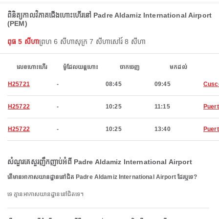
ពិនិត្យកាលវិភាគជើងហោះហើរ​នៅ Padre Aldamiz International Airport
(PEM)
ពុធ 5 សីហា
ព្រហ 6 សីហា
សុក្រ 7 សីហា
សៅរ៍ 8 សីហា
លេខហោះហើរ
ម៉ូដែលយន្តហោះ
ចាកចេញ
មកដល់
H25721
-
08:45
09:45
Cusc
H25722
-
10:25
11:15
Puer
H25722
-
10:25
13:40
Puer
សំណួរគេសួរញឹកញាប់អំពី Padre Aldamiz International Airport
តើមានអាកាសយានដ្ឋាននៅជិត Padre Aldamiz International Airport ដែរឬទេ?
ទេ គ្មានអាកាសយានដ្ឋាននៅជិតទេ។