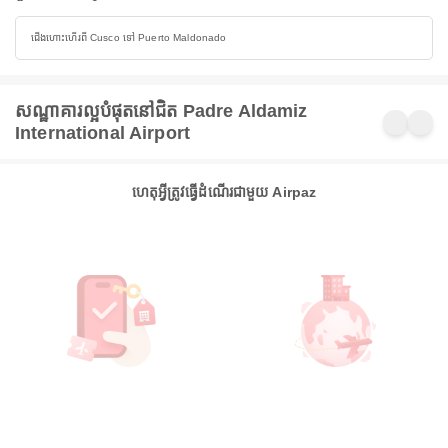
ជើងហោះហើរពី Cusco ទៅ Puerto Maldonado
សណ្ឋាគារល្អបំផុតនៅជិត Padre Aldamiz
International Airport
ហេតុអ្វីត្រូវធ្វើដំណើរជាមួយ Airpaz