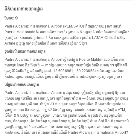
ព័ត៌មានអាកាសយានដ្ឋាន
ស្វែងយល់
Padre Aldamiz International Airport (PEM/SPTU) គឺជាព្រលានយន្តហោះមេនៅ
Puerto Maldonado ដែលមានជើងហោះហើរ ក្នុងស្រុក & អន្តរជាតិ ទៅកាន់គោលដៅជាច្រើន។
ក្រុមហ៊ុនអាកាសចរណ៍ប្រហែល 2 កំពុងសកម្មភាពនៅទីនេះ រួមទាំង LATAM Chile និង​Sky
Airline ដូច្នេះអ្នកអាចជ្រើសរើសជើងហោះហើរបានច្រើនរាល់ថ្ងៃ។
ចូលដំណើរការអាកាសយានដ្ឋាន
Padre Aldamiz International Airport ស្ថិតនៅក្នុង Puerto Maldonado ហើយមាន
ចម្ងាយប្រហែល គីឡូម៉ែត្រពី — ជាកន្លែងងាយស្រួលក្នុងការចាប់ផ្តើមដំណើររបស់អ្នក។ ប្រើផែនទី
ឬកម្មវិធីដំណើរ? អ្នកនឹងឃើញវានៅ -12.6036961, -69.2236534។ មិនថាអ្នកមកពីណា
ក៏ដោយ ព្យាយាមចេញដំណើរបន្តិចមុន ដើម្បីអាចដល់ទីនោះដោយគ្មានការប្រញាប់ប្រញាល់។
បរិក្ខារនៅអាកាសយានដ្ឋាន
Padre Aldamiz International Airport ផ្តល់នូវសំណុំគ្រឿងបរិក្ខារដ៏ល្អសម្រាប់ធ្វើឱ្យពេល
វេលារបស់អ្នកនៅទីនេះមានភាពស្រួល។ ក្រៅពីសម្ភារៈចាំបាច់ — ចំណតរថយន្តសម្រាប់ផ្ទុករថយន្ត
របស់អ្នកឱ្យមានសុវត្ថិភាព, ម៉ាស៊ីន ATM សម្រាប់ដកប្រាក់បានរហ័ស, និងភោជនីយដ្ឋានដែល
ផ្តល់ម្ហូបអាហារ និងភេសជ្ជៈ — អ្នកក៏នឹងឃើញ សណ្ឋាគារនៅអាកាសយានដ្ឋាន, ម៉ាស៊ីន ATM,
លីនិក & ឱសថស្ថាន, សេវាប្តូរប្រាក់, ហាងលក់ពន្ធនៅពេលសេរី, បន្ទប់រង់ចាំ, បន្ទប់ម្តាយនិង
ទារក, ចំណតឡាន, តំបន់អធិស្ឋាន, ភោជនីយដ្ឋាន, តំបន់ជក់បារី, តំបន់រង់ចាំ និង ជំនួយសម្រាប់
អ្នកប្រើរទេះរុញ នៅទីនោះផងដែរ។ ទាំងអស់នេះជាមួយគ្នាធ្វើឱ្យការឆ្លងកាត់អាកាសយានដ្ឋាន
កាន់តែងាយ និងរីករាយ។ កំពុងគ្រោងធ្វើដំណើរពី Padre Aldamiz International Airport?