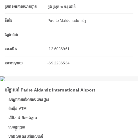
ប្រភេទអាកាសយានដ្ឋាន
ក្នុងស្រុក & អន្តរជាតិ
ទីតាំង
Puerto Maldonado, ប៉េរូ
ល្វែងម៉ោង
រយៈទទឹង
-12.6036961
រយៈបណ្តោយ
-69.2236534
បរិក្ខារនៅ Padre Aldamiz International Airport
សណ្ឋាគារនៅអាកាសយានដ្ឋាន
ម៉ាស៊ីន ATM
លីនិក & ឱសថស្ថាន
សេវាប្តូរប្រាក់
ហាងលក់ពន្ធនៅពេលសេរី