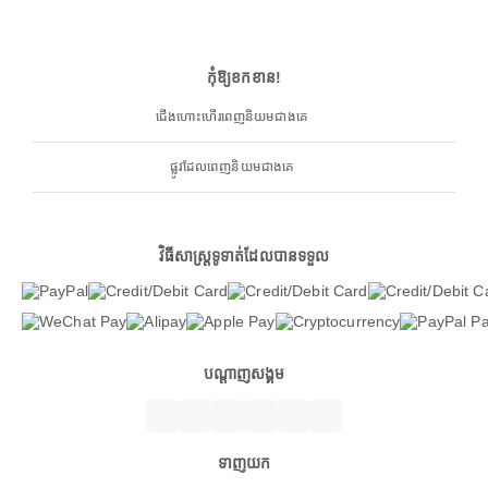
កុំឱ្យខកខាន!
ជើងហោះហើរពេញនិយមជាងគេ
ផ្លូវដែលពេញនិយមជាងគេ
វិធីសាស្ត្រទូទាត់ដែលបានទទួល
បណ្តាញសង្គម
ទាញយក