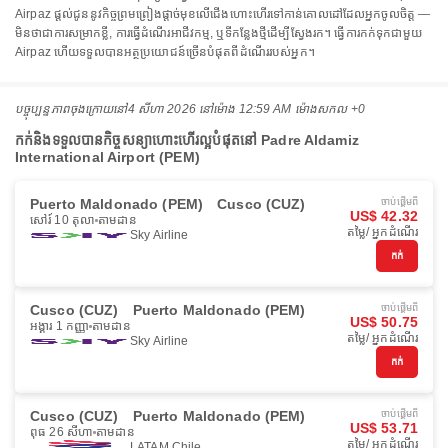
Airpaz ផ្តល់ជូននូវកិច្ចព្រមព្រៀងផ្តាច់មុខលើជើងហោះហើរទៅកាន់គោលដៅដែលអ្នកចូលចិត្ត —
មិនថាជាការសម្រាកខ្លី, ការធ្វើដំណើរអាជីវកម្ម, ឬទីកន្លែងថ្មីដើម្បីស្វែងរក។ ធ្វើការកក់ទុកជាមួយ
Airpaz ហើយទទួលបានអត្ថប្រយោជន៍ច្រើនបំផុតពីដំណើររបស់អ្នក។
បច្ចុប្បន្នភាពចុងក្រោយនៅ
4 សីហា 2026 នៅ​ម៉ោង 12:59 AM ម៉ោង​សកល +0
កក់និងទទួលបានកិច្ចសន្យាហោះហើរល្អបំផុតនៅ Padre Aldamiz
International Airport (PEM)
Puerto Maldonado (PEM)
Cusco (CUZ)
ចាប់ផ្ដើមពី
US$ 42.32
សៅរ៍ 10 តុលា
តាមដាន
តម្លៃ/ អ្នកដំណើរ
Sky Airline
កក់
Cusco (CUZ)
Puerto Maldonado (PEM)
ចាប់ផ្ដើមពី
US$ 50.75
អង្គារ 1 កញ្ញា
តាមដាន
តម្លៃ/ អ្នកដំណើរ
Sky Airline
កក់
Cusco (CUZ)
Puerto Maldonado (PEM)
ចាប់ផ្ដើមពី
US$ 53.71
ពុធ 26 សីហា
តាមដាន
តម្លៃ/ អ្នកដំណើរ
LATAM Chile