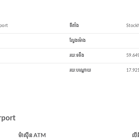
port
ទីតាំង
Stock
ល្វែងម៉ោង
រយៈទទឹង
59.64
រយៈបណ្តោយ
17.92
rport
ម៉ាស៊ីន ATM
លី