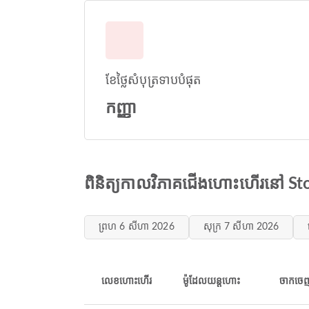
ខែថ្លៃសំបុត្រទាបបំផុត
កញ្ញា
ពិនិត្យកាលវិភាគជើងហោះហើរ​នៅ S
ព្រហ 6 សីហា 2026
សុក្រ 7 សីហា 2026
លេខហោះហើរ
ម៉ូដែលយន្តហោះ
ចាកចេ