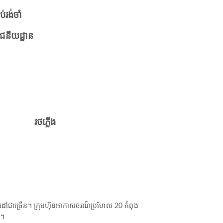
ប់រង់ចាំ
ជនីយដ្ឋាន
រថភ្លើង
ៅជាច្រើន។ ក្រុមហ៊ុនអាកាសចរណ៍ប្រហែល 20 កំពុង
ៃ។