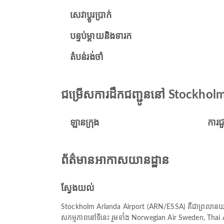
សេវាប្តូរប្រាក់
បន្ទប់ម្តាយនិងទារក
តំបន់រង់ចាំ
ជម្រើសការដឹកជញ្ជូននៅ Stockhol
ឡានក្រុង
ការជ
ព័ត៌មានអាកាសយានដ្ឋាន
ស្វែងយល់
Stockholm Arlanda Airport (ARN/ESSA) គឺជាព្រលានយន
សកម្មភាពនៅទីនេះ រួមទាំង Norwegian Air Sweden, Thai Ai