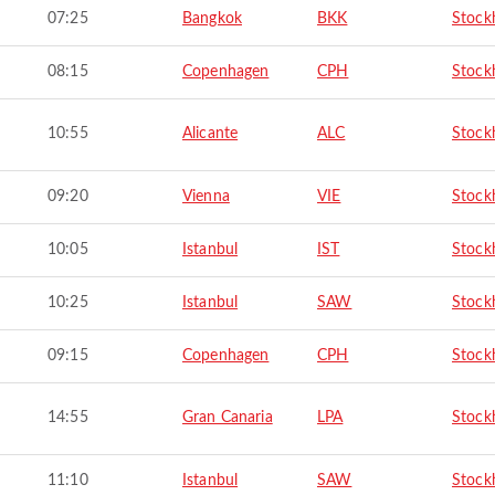
07:25
Bangkok
BKK
Stock
08:15
Copenhagen
CPH
Stock
10:55
Alicante
ALC
Stock
09:20
Vienna
VIE
Stock
10:05
Istanbul
IST
Stock
10:25
Istanbul
SAW
Stock
09:15
Copenhagen
CPH
Stock
14:55
Gran Canaria
LPA
Stock
11:10
Istanbul
SAW
Stock