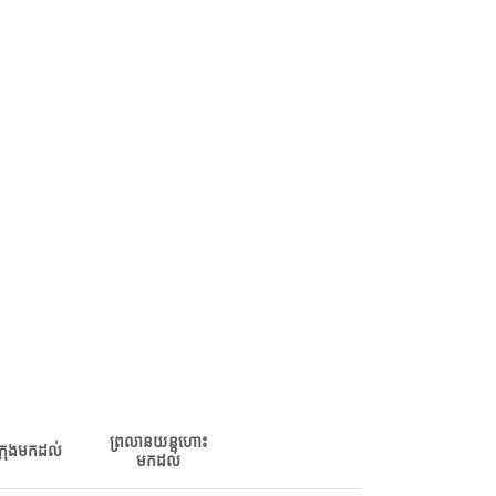
ព្រលានយន្តហោះ
ក្រុងមកដល់
មកដល់