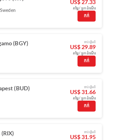
US$ 27.33
តម្លៃ/ អ្នកដំណើរ
 Sweden
កក់
ចាប់ផ្ដើមពី
gamo (BGY)
US$ 29.89
តម្លៃ/ អ្នកដំណើរ
កក់
ចាប់ផ្ដើមពី
apest (BUD)
US$ 31.66
តម្លៃ/ អ្នកដំណើរ
កក់
ចាប់ផ្ដើមពី
 (RIX)
US$ 31.95