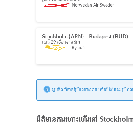
Norwegian Air Sweden
Stockholm (ARN)
Budapest (BUD)
សៅរ៍ 29 សីហា
តាមដាន
Ryanair
សូមចំណាំថាតម្លៃដែលបានរាយនៅលើទំព័រនេះប្រហែលជាមិន
ព័ត៌មានការហោះហើរ​នៅ Stockhol