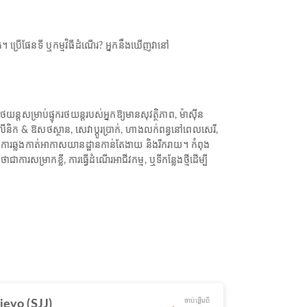
។ ប្រើផែនទី ឬកម្មវិធីដំណើរ? អ្នកនឹងឃើញវានៅ
្តសម្រាប់ផ្ទុករថយន្តរបស់អ្នកឱ្យមានសុវត្ថិភាព, ម៉ាស៊ីន
និក & ឱសថស្ថាន, សេវាប្តូរប្រាក់, ហាងលក់ពន្ធនៅពេលសេរី,
ើឱ្យការឆ្លងកាត់អាកាសយានដ្ឋានកាន់តែងាយ និងរីករាយ។ កំពុង
សម្រាកខ្លី, ការធ្វើដំណើរអាជីវកម្ម, ឬទីកន្លែងថ្មីដើម្បី
)
ចាប់ផ្ដើមពី
jevo (SJJ)