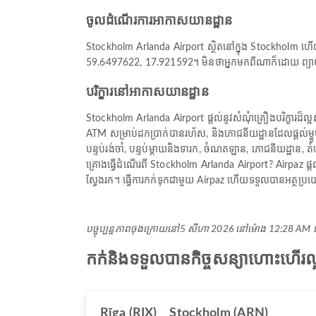
ចូលដំណើរការអាកាសយានដ្ឋាន
Stockholm Arlanda Airport ស្ថិតនៅក្នុង Stockholm ហើយមា
59.6497622, 17.921592។ មិនថាអ្នកមកពីណាក៏ដោយ ព្យាយា
បរិក្ខារនៅអាកាសយានដ្ឋាន
Stockholm Arlanda Airport ផ្តល់នូវសំណុំគ្រឿងបរិក្ខារដ៏ល្អ
ATM សម្រាប់ដកប្រាក់បានរហ័ស, និងភោជនីយដ្ឋានដែលផ្តល់ម្ហ
បន្ទប់រង់ចាំ, បន្ទប់ម្តាយនិងទារក, ចំណតឡាន, ភោជនីយដ្ឋាន, ត
គ្រោងធ្វើដំណើរពី Stockholm Arlanda Airport? Airpaz ផ្តល់ជ
ស្វែងរក។ ធ្វើការកក់ទុកជាមួយ Airpaz ហើយទទួលបានអត្ថប្រយ
បច្ចុប្បន្នភាពចុងក្រោយនៅ
5 សីហា 2026 នៅ​ម៉ោង 12:28 AM
កក់និងទទួលបានកិច្ចសន្យាហោះហើរ
Rīga (RIX)
Stockholm (ARN)