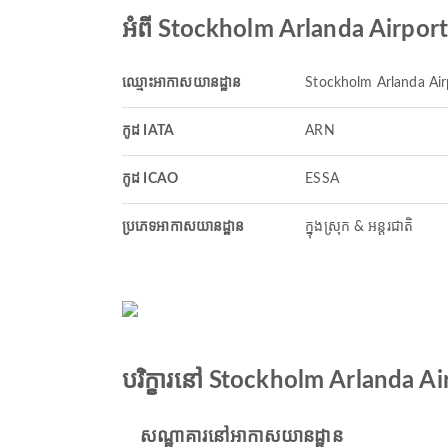
អំពី Stockholm Arlanda Airport
ឈ្មោះអាកាសយានដ្ឋាន
Stockholm Arlanda Air
កូដ IATA
ARN
កូដ ICAO
ESSA
ប្រភេទអាកាសយានដ្ឋាន
ក្នុងស្រុក & អន្តរជាតិ
បរិក្ខារនៅ Stockholm Arlanda Ai
សណ្ឋាគារនៅអាកាសយានដ្ឋាន