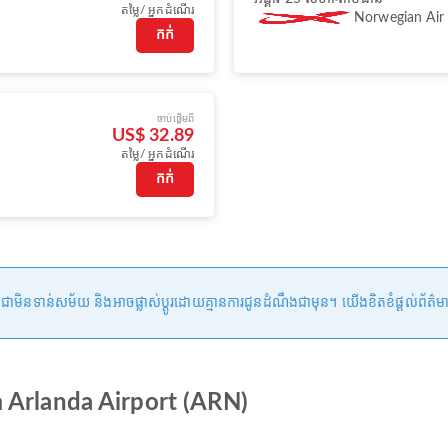
តម្លៃ/ អ្នកដំណើរ
Norwegian Air
កក់
ចាប់ផ្ដើមពី
US$ 32.89
តម្លៃ/ អ្នកដំណើរ
កក់
ទាន់សម័យ និងអាចផ្លាស់ប្តូរដោយគ្មានការជូនដំណឹងជាមុន។ យើងខិតខំផ្តល់ព័ត៌មានត្រឹម
m Arlanda Airport (ARN)