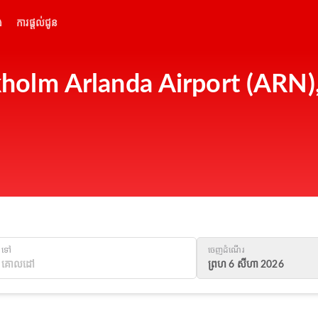
់
ការផ្តល់ជូន
ckholm Arlanda Airport (ARN), 
ទៅ
ចេញដំណើរ
ព្រហ 6 សីហា 2026