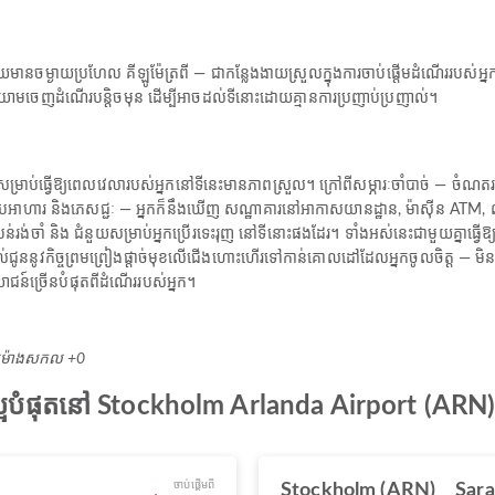
នចម្ងាយប្រហែល គីឡូម៉ែត្រពី — ជាកន្លែងងាយស្រួលក្នុងការចាប់ផ្តើមដំណើររបស់អ្នក
មចេញដំណើរបន្តិចមុន ដើម្បីអាចដល់ទីនោះដោយគ្មានការប្រញាប់ប្រញាល់។
សម្រាប់ធ្វើឱ្យពេលវេលារបស់អ្នកនៅទីនេះមានភាពស្រួល។ ក្រៅពីសម្ភារៈចាំបាច់ — ចំណតរថយន
ូបអាហារ និងភេសជ្ជៈ — អ្នកក៏នឹងឃើញ សណ្ឋាគារនៅអាកាសយានដ្ឋាន, ម៉ាស៊ីន ATM, លី
ំបន់រង់ចាំ និង ជំនួយសម្រាប់អ្នកប្រើរទេះរុញ នៅទីនោះផងដែរ។ ទាំងអស់នេះជាមួយគ្នាធ្វ
ូននូវកិច្ចព្រមព្រៀងផ្តាច់មុខលើជើងហោះហើរទៅកាន់គោលដៅដែលអ្នកចូលចិត្ត — មិនថាជាការ
ោជន៍ច្រើនបំផុតពីដំណើររបស់អ្នក។
 ម៉ោង​សកល +0
ល្អបំផុតនៅ Stockholm Arlanda Airport (ARN
ចាប់ផ្ដើមពី
Stockholm (ARN)
Sara