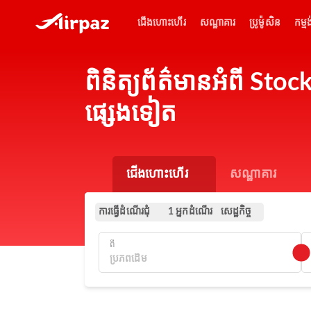
ជើងហោះហើរ
សណ្ឋាគារ
ប្រូម៉ូសិន
កម្មង
ពិនិត្យព័ត៌មានអំពី Sto
ផ្សេងទៀត
ជើងហោះហើរ
សណ្ឋាគារ
ការធ្វើដំណើរជុំ
សេដ្ឋកិច្ច
1 អ្នកដំណើរ
ពី