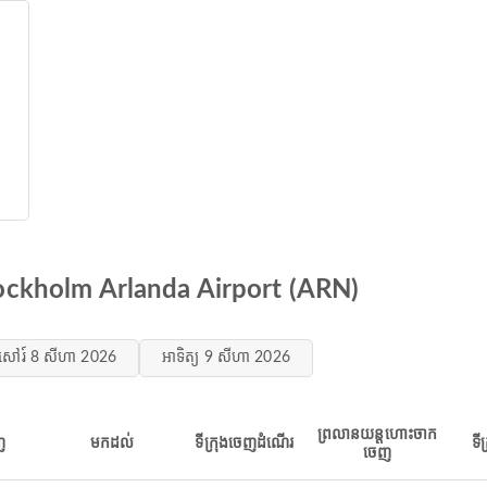
tockholm Arlanda Airport (ARN)
សៅរ៍ 8 សីហា 2026
អាទិត្យ 9 សីហា 2026
ព្រលានយន្តហោះចាក
ញ
មកដល់
ទីក្រុងចេញដំណើរ
ទី
ចេញ