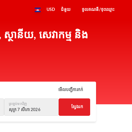
USD
ជំនួយ
ចូលគណនី/ចុះឈ្មោះ
ស្ថានីយ, សេវាកម្ម និង
មើលបញ្ជីការកក់
ត្រឡប់មកវិញ
ស្វែងរក
សុក្រ 7 សីហា 2026