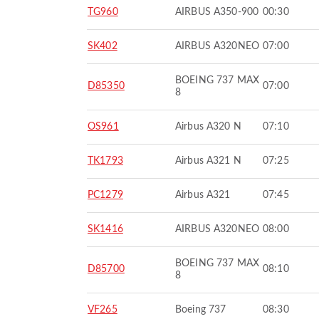
TG960
AIRBUS A350-900
00:30
SK402
AIRBUS A320NEO
07:00
BOEING 737 MAX
D85350
07:00
8
OS961
Airbus A320 N
07:10
TK1793
Airbus A321 N
07:25
PC1279
Airbus A321
07:45
SK1416
AIRBUS A320NEO
08:00
BOEING 737 MAX
D85700
08:10
8
VF265
Boeing 737
08:30