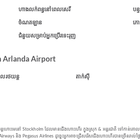
ហាងលក់ពន្ធនៅពេលសេរី
បន្ទ
ចំណតឡាន
ភោ
ជំនួយសម្រាប់អ្នកប្រើរទេះរុញ
m Arlanda Airport
ួលរថយន្ត
តាក់ស៊ី
្តហោះមេនៅ Stockholm ដែលមានជើងហោះហើរ ក្នុងស្រុក & អន្តរជាតិ ទៅកាន់គោលដ
rways និង Pegasus Airlines ដូច្នេះអ្នកអាចជ្រើសរើសជើងហោះហើរបានច្រើនរាល់ថ្ង