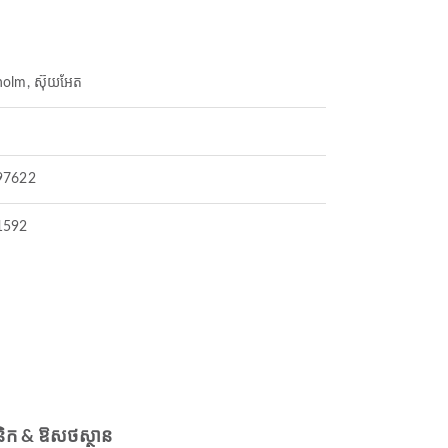
holm, ស៊ុយអែត
97622
1592
និក & ឱសថស្ថាន