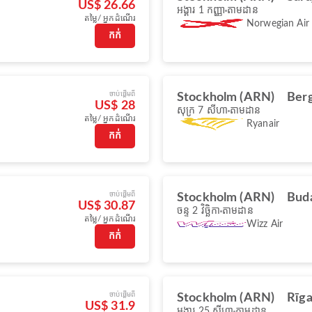
US$ 26.66
អង្គារ 1 កញ្ញា
តាមដាន
តម្លៃ/ អ្នកដំណើរ
Norwegian Air
កក់
ចាប់ផ្ដើមពី
Stockholm (ARN)
Ber
US$ 28
សុក្រ 7 សីហា
តាមដាន
តម្លៃ/ អ្នកដំណើរ
Ryanair
កក់
ចាប់ផ្ដើមពី
Stockholm (ARN)
Bud
US$ 30.87
ចន្ទ 2 វិច្ឆិកា
តាមដាន
តម្លៃ/ អ្នកដំណើរ
Wizz Air
កក់
ចាប់ផ្ដើមពី
Stockholm (ARN)
Rīga
US$ 31.9
អង្គារ 25 សីហា
តាមដាន