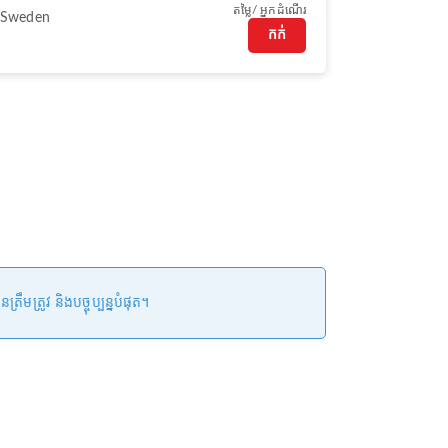
តម្លៃ/ អ្នកដំណើរ
 Sweden
កក់
ត្រូវ និងបច្ចុប្បន្នបំផុត។