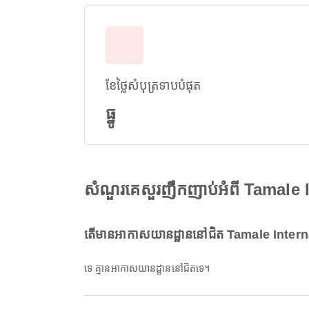
ខែថ្លៃសំបុត្រទាបបំផុត
ធ្នូ
សំណួរគេសួរញឹកញាប់អំពី Tamale 
តើមានអាកាសយានដ្ឋាននៅជិត Tamale Interna
ទេ គ្មានអាកាសយានដ្ឋាននៅជិតទេ។