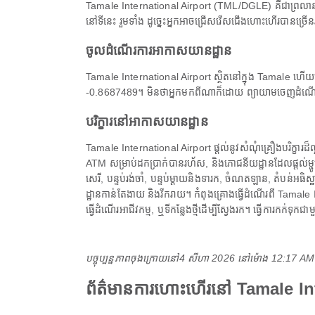
Tamale International Airport (TML/DGLE) គឺជាព្រលាន
នៅទីនេះ រួមទាំង ដូច្នេះអ្នកអាចជ្រើសរើសជើងហោះហើរបានច្រើនរ
ចូលដំណើរការអាកាសយានដ្ឋាន
Tamale International Airport ស្ថិតនៅក្នុង Tamale ហើយមា
-0.8687489។ មិនថាអ្នកមកពីណាក៏ដោយ ព្យាយាមចេញដំណើរបន្
បរិក្ខារនៅអាកាសយានដ្ឋាន
Tamale International Airport ផ្តល់នូវសំណុំគ្រឿងបរិក្ខារដ៏
ATM សម្រាប់ដកប្រាក់បានរហ័ស, និងភោជនីយដ្ឋានដែលផ្តល់ម្ហ
សេរី, បន្ទប់រង់ចាំ, បន្ទប់ម្តាយនិងទារក, ចំណតឡាន, តំបន់អធិស
ដ្ឋានកាន់តែងាយ និងរីករាយ។ កំពុងគ្រោងធ្វើដំណើរពី Tamale 
ធ្វើដំណើរអាជីវកម្ម, ឬទីកន្លែងថ្មីដើម្បីស្វែងរក។ ធ្វើការកក
បច្ចុប្បន្នភាពចុងក្រោយនៅ
4 សីហា 2026 នៅ​ម៉ោង 12:17 A
ព័ត៌មានការហោះហើរ​នៅ Tamale I