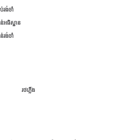
ប់រង់ចាំ
ន់អធិស្ឋាន
ន់រង់ចាំ
រថភ្លើង