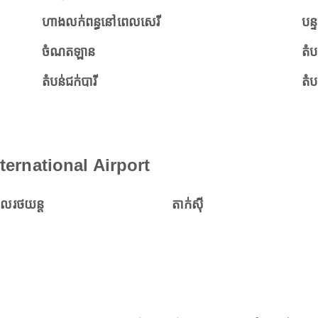
ហាងលក់ពន្ធនៅពេលសេរី
បន្ទ
ចំណតឡាន
តំប
តំបន់ជក់បារី
តំប
nternational Airport
ួលរថយន្ត
តាក់ស៊ី