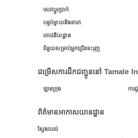
សេវាប្តូរប្រាក់
បន្ទប់ម្តាយនិងទារក
ភោជនីយដ្ឋាន
ជំនួយសម្រាប់អ្នកប្រើរទេះរុញ
ជម្រើសការដឹកជញ្ជូននៅ Tamale I
ឡានក្រុង
ការជ
ព័ត៌មានអាកាសយានដ្ឋាន
ស្វែងយល់