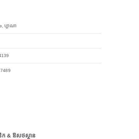
, ហ្គាណា
4139
87489
និក & ឱសថស្ថាន