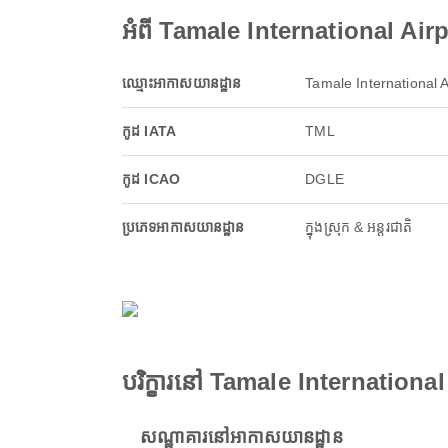
អំពី Tamale International Air
ឈ្មោះអាកាសយានដ្ឋាន
Tamale International A
កូដ IATA
TML
កូដ ICAO
DGLE
ប្រភេទអាកាសយានដ្ឋាន
ក្នុងស្រុក & អន្តរជាតិ
បរិក្ខារនៅ Tamale International
សណ្ឋាគារនៅអាកាសយានដ្ឋាន