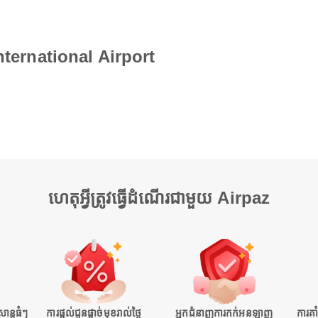
International Airport
ហេតុអ្វីត្រូវធ្វើដំណើរជាមួយ Airpaz
ន្តធំៗ
ការផ្តល់ជូនផ្តាច់មុខរាល់ថ្ងៃ
អ្នកជំនាញការកក់អនឡាញ
ការគា