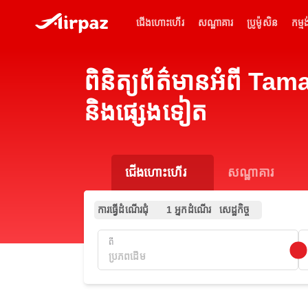
ជើងហោះហើរ
សណ្ឋាគារ
ប្រូម៉ូសិន
កម្មង
ពិនិត្យព័ត៌មានអំពី Ta
និងផ្សេងទៀត
ជើងហោះហើរ
សណ្ឋាគារ
ការធ្វើដំណើរជុំ
1 អ្នកដំណើរ
សេដ្ឋកិច្ច
ពី