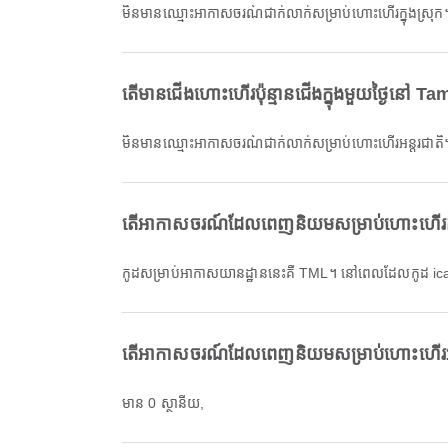
មិនមានឈ្មោះអាកាសចរណ៍ជាក់លាក់សម្រាប់ហោះហើរក្នុងស្រុក
តើមានជើងហោះហើរប៉ុន្មានជើងក្នុងមួយថ្ងៃនៅ T
មិនមានឈ្មោះអាកាសចរណ៍ជាក់លាក់សម្រាប់ហោះហើរអន្តរជាតិ
តើអាកាសចរណ៍ដែលពេញនិយមសម្រាប់ហោះហើរក្នុង
កូដសម្រាប់អាកាសយានដ្ឋាននេះគឺ TML។ នៅពេលដែលកូដ ic
តើអាកាសចរណ៍ដែលពេញនិយមសម្រាប់ហោះហើរអន្ត
មាន 0 ស្ថានីយ,