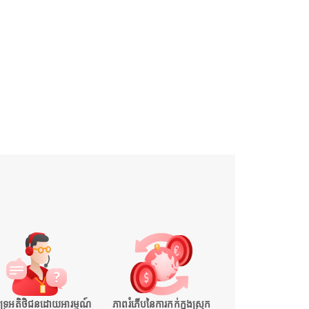
ំទ្រអតិថិជនដោយអារម្មណ៍
ភាពរំភើបនៃការកក់ក្នុងស្រុក