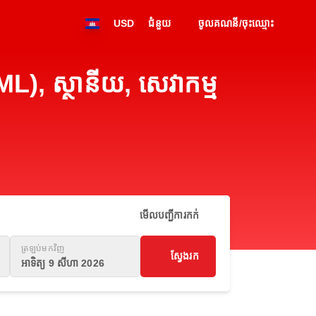
USD
ជំនួយ
ចូលគណនី/ចុះឈ្មោះ
L), ស្ថានីយ, សេវាកម្ម
មើលបញ្ជីការកក់
ត្រឡប់មកវិញ
ស្វែងរក
អាទិត្យ 9 សីហា 2026