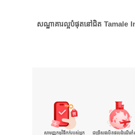
សណ្ឋាគារល្អបំផុតនៅជិត Tamale 
សាមញ្ញកម្មវិធីកក់របស់អ្នក
ជម្រើសផលិតផលដំណើរកំសា