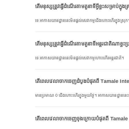
តើមនុស្សត្រូវធ្វើដំណើរតាមតួនាទីអ្វីខ្លះសម្រាប
ទេ អាកាសយានដ្ឋាននេះមិនផ្តល់សេវាកម្មជើងហោះហើរក្នុងស្រុក
តើមនុស្សត្រូវធ្វើដំណើរតាមតួនាទីអន្តរជាតិណា
ទេ អាកាសយានដ្ឋាននេះមិនផ្តល់សេវាកម្មហោះហើរអន្តរជាតិ។
តើពេលវេលាចាកចេញដំបូងបំផុតពី Tamale In
មានប្រមាណ 0 ជើងហោះហើរក្នុងមួយថ្ងៃ។ អាកាសយានដ្ឋាននេះផ្ត
តើពេលវេលាចាកចេញចុងក្រោយបំផុតពី Tamale