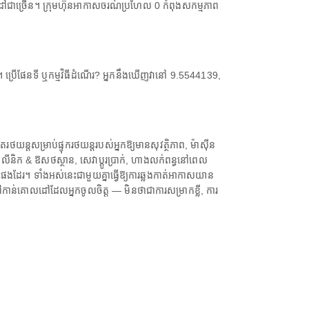
ជាច្រើន។ ក្រុមហ៊ុនអាកាសចរណ៍ប្រហែល 0 កំពុងសកម្មភាព
ក។ ប្រើផែនទី ឬកម្មវិធីដំណើរ? អ្នកនឹងឃើញវានៅ 9.5544139,
ថយន្តសម្រាប់ផ្ទុករថយន្តរបស់អ្នកឱ្យមានសុវត្ថិភាព, ម៉ាស៊ីន
ីនិក & ឱសថស្ថាន, សេវាប្តូរប្រាក់, ហាងលក់ពន្ធនៅពេល
ីនោះផងដែរ។ ទាំងអស់នេះជាមួយគ្នាធ្វើឱ្យការឆ្លងកាត់អាកាសយាន
ទៅកាន់គោលដៅដែលអ្នកចូលចិត្ត — មិនថាជាការសម្រាកខ្លី, ការ