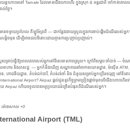
យន្តហោះមេនៅ Tamale ដែលមានជើងហោះហើរ ក្នុងស្រុក & អន្តរជាតិ ទៅកាន់គោលដៅ
ាល់ថ្ងៃ។
នចម្ងាយប្រហែល គីឡូម៉ែត្រពី — ជាកន្លែងងាយស្រួលក្នុងការចាប់ផ្តើមដំណើររបស់អ្ន
តិចមុន ដើម្បីអាចដល់ទីនោះដោយគ្មានការប្រញាប់ប្រញាល់។
ល្អសម្រាប់ធ្វើឱ្យពេលវេលារបស់អ្នកនៅទីនេះមានភាពស្រួល។ ក្រៅពីសម្ភារៈចាំបាច់ — ចំណតរ
ូបអាហារ និងភេសជ្ជៈ — អ្នកក៏នឹងឃើញ សណ្ឋាគារនៅអាកាសយានដ្ឋាន, ម៉ាស៊ីន ATM, ល
្ឋាន, ភោជនីយដ្ឋាន, តំបន់ជក់បារី, តំបន់រង់ចាំ និង ជំនួយសម្រាប់អ្នកប្រើរទេះរុញ នៅទ
International Airport? Airpaz ផ្តល់ជូននូវកិច្ចព្រមព្រៀងផ្តាច់មុខលើជើងហោះហើរ
់ទុកជាមួយ Airpaz ហើយទទួលបានអត្ថប្រយោជន៍ច្រើនបំផុតពីដំណើររបស់អ្នក។
M ម៉ោង​សកល +0
nternational Airport (TML)