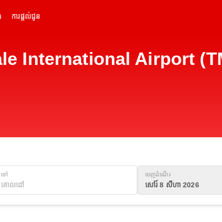
់
ការផ្តល់ជូន
male International Airport (TM
ទៅ
ចេញដំណើរ
សៅរ៍ 8 សីហា 2026