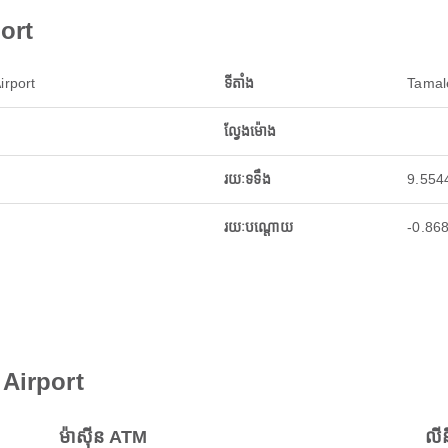
port
irport
ទីតាំង
Tamale
ល្វែងម៉ោង
រយៈទទឹង
9.554
រយៈបណ្តោយ
-0.86
 Airport
ម៉ាស៊ីន ATM
លី