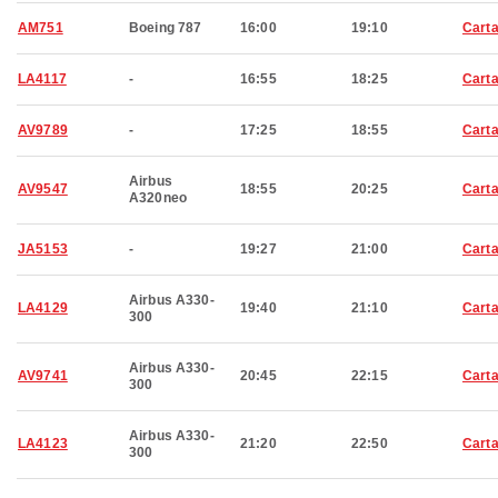
AM751
Boeing 787
16:00
19:10
Cart
LA4117
-
16:55
18:25
Cart
AV9789
-
17:25
18:55
Cart
Airbus
AV9547
18:55
20:25
Cart
A320neo
JA5153
-
19:27
21:00
Cart
Airbus A330-
LA4129
19:40
21:10
Cart
300
Airbus A330-
AV9741
20:45
22:15
Cart
300
Airbus A330-
LA4123
21:20
22:50
Cart
300