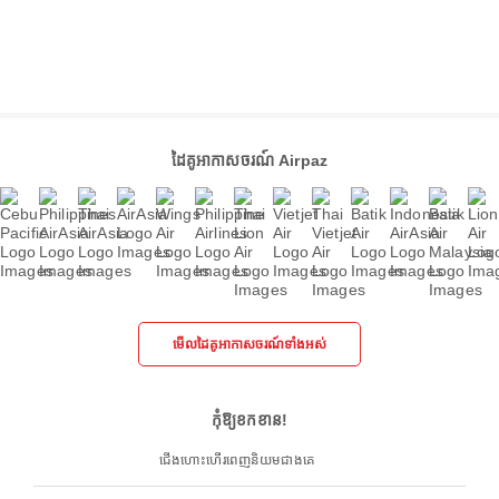
ដៃគូអាកាសចរណ៍ Airpaz
មើលដៃគូអាកាសចរណ៍ទាំងអស់
កុំឱ្យខកខាន!
ជើងហោះហើរពេញនិយមជាងគេ