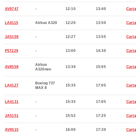
AV9747
-
12:10
13:40
Cart
LA4115
Airbus A320
12:20
13:50
Cart
JA5159
-
12:27
13:55
Cart
P57229
-
13:00
14:30
Cart
Airbus
AV8559
13:30
15:05
Cart
A320neo
Boeing 737
LA4127
15:35
17:05
Cart
MAX 8
LA4131
-
15:35
17:05
Cart
JA5151
-
15:52
17:25
Cart
AV9515
-
16:00
17:30
Cart