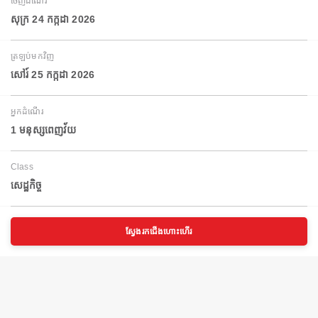
ចេញដំណើរ
សុក្រ 24 កក្កដា 2026
ត្រឡប់មកវិញ
សៅរ៍ 25 កក្កដា 2026
អ្នកដំណើរ
1 មនុស្សពេញវ័យ
Class
សេដ្ឋកិច្ច
ស្វែងរកជើងហោះហើរ