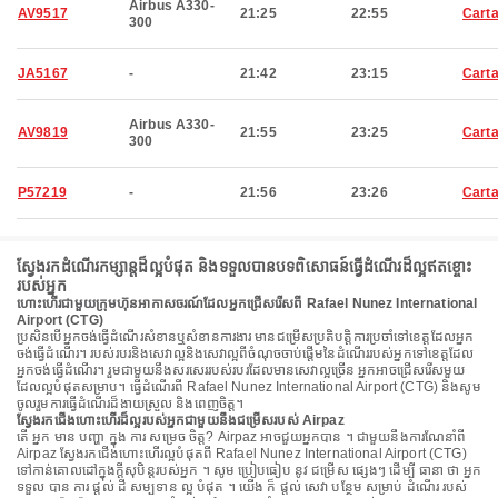
Airbus A330-
AV9517
21:25
22:55
Cart
300
JA5167
-
21:42
23:15
Cart
Airbus A330-
AV9819
21:55
23:25
Cart
300
P57219
-
21:56
23:26
Cart
ស្វែងរកដំណើរកម្សាន្តដ៏ល្អបំផុត និងទទួលបានបទពិសោធន៍ធ្វើដំណើរដ៏ល្អឥតខ្ចោះ
របស់អ្នក
ហោះហើរជាមួយក្រុមហ៊ុនអាកាសចរណ៍ដែលអ្នកជ្រើសរើសពី Rafael Nunez International
Airport (CTG)
ប្រសិនបើអ្នកចង់ធ្វើដំណើរសំខានឬសំខានការងារ មានជម្រើសប្រតិបត្តិការប្រចាំទៅខេត្តដែលអ្នក
ចង់ធ្វើដំណើរ។ របស់របរនិងសេវាល្អនិងសេវាល្អពីចំណុចចាប់ផ្តើមនៃដំណើររបស់អ្នកទៅខេត្តដែល
អ្នកចង់ធ្វើដំណើរ។ រួមជាមួយនឹងសរសេររបស់របរដែលមានសេវាល្អច្រើន អ្នកអាចជ្រើសរើសមួយ
ដែលល្អបំផុតសម្រាប។ ធ្វើដំណើរពី Rafael Nunez International Airport (CTG) និងសូម
ចូលរួមការធ្វើដំណើរដ៏ងាយស្រួល និងពេញចិត្ត។
ស្វែងរកជើងហោះហើរដ៏ល្អរបស់អ្នកជាមួយនឹងជម្រើសរបស់ Airpaz
តើ អ្នក មាន បញ្ហា ក្នុង ការ សម្រេច ចិត្ត? Airpaz អាចជួយអ្នកបាន ។ ជាមួយនឹងការណែនាំពី
Airpaz ស្វែងរកជើងហោះហើរល្អបំផុតពី Rafael Nunez International Airport (CTG)
ទៅកាន់គោលដៅក្នុងក្តីសុបិន្តរបស់អ្នក ។ សូម ប្រៀបធៀប នូវ ជម្រើស ផ្សេងៗ ដើម្បី ធានា ថា អ្នក
ទទួល បាន ការ ផ្តល់ ដី សម្បទាន ល្អ បំផុត ។ យើង ក៏ ផ្តល់ សេវា បន្ថែម សម្រាប់ ដំណើរ របស់