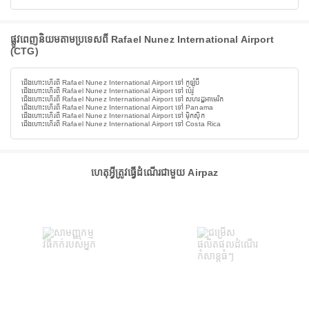
ផ្លូវពេញនិយមតាមប្រទេសពី Rafael Nunez International Airport
(CTG)
ជើងហោះហើរពី Rafael Nunez International Airport ទៅ កូឡុំប៊ី
ជើងហោះហើរពី Rafael Nunez International Airport ទៅ ប៉េរូ
ជើងហោះហើរពី Rafael Nunez International Airport ទៅ សហរដ្ឋអាមេរិក
ជើងហោះហើរពី Rafael Nunez International Airport ទៅ Panama
ជើងហោះហើរពី Rafael Nunez International Airport ទៅ ម៉ិកស៊ិក
ជើងហោះហើរពី Rafael Nunez International Airport ទៅ Costa Rica
ហេតុអ្វីត្រូវធ្វើដំណើរជាមួយ Airpaz