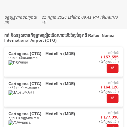
បច្ចុប្បន្នភាពចុងក្រោយ
21 កក្កដា 2026 នៅ​ម៉ោង 09:41 PM ម៉ោង​សកល
នៅ
+0
កក់ និងទទួលបានកិច្ចព្រមព្រៀងជើងហោះហើរដ៏ល្អបំផុតពី Rafael Nunez
International Airport (CTG)
Cartagena (CTG)
Medellín (MDE)
ចាប់ផ្ដើមពី
៛ 157,555
ព្រហ 6 សីហា
តាមដាន
តម្លៃ/ អ្នកដំណើរ
Wingo
កក់
Cartagena (CTG)
Medellín (MDE)
ចាប់ផ្ដើមពី
៛ 164,128
សៅរ៍ 15 សីហា
តាមដាន
តម្លៃ/ អ្នកដំណើរ
JetSMART
កក់
Cartagena (CTG)
Medellín (MDE)
ចាប់ផ្ដើមពី
៛ 177,396
សុក្រ 18 កញ្ញា
តាមដាន
តម្លៃ/ អ្នកដំណើរ
Avianca