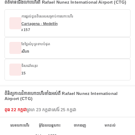
ព័ត៌មានជើងហោះហើរពី Rafael Nunez International Airport (CTG)
ការផ្តល់ជូនពិសេសសម្រាប់ការហោះហើរ
Cartagena - Medellín
៛ 157
ខែថ្លៃសំបុត្រទាបបំផុត
សីហា
ទិសដៅសរុប
15
ពិនិត្យកាលវិភាគហោះហើរទាំងអស់ពី Rafael Nunez International
Airport (CTG)
ពុធ 22 កក្កដា
ព្រហ 23 កក្កដា
សៅរ៍ 25 កក្កដា
លេខហោះហើរ
ម៉ូដែលយន្តហោះ
ចាកចេញ
មកដល់