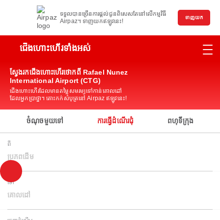
ទទួលបានច្រើនការផ្តល់ជូនពិសេសតែនៅលើកម្មវិធី
ទាញយក
Airpaz។ ទាញយកឥឡូវនេះ!
ជើងហោះហើរទាំងអស់
ស្វែងរកជើងហោះហើរថោកពី Rafael Nunez
International Airport (CTG)
ជើងហោះហើរដែលមានតម្លៃសមរម្យទៅកាន់គោលដៅ
ដែលអ្នកប្រាថ្នា។ តោះកក់សំបុត្រនៅ Airpaz ឥឡូវនេះ!
ចំណុចមួយទៅ
ការធ្វើដំណើរជុំ
ពហុទីក្រុង
ពី
ប្រភពដើម
ទៅ
គោលដៅ