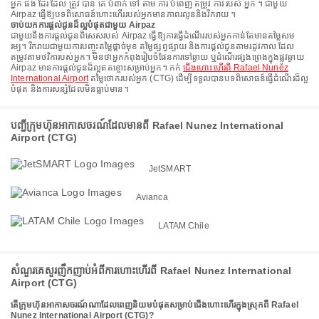
អ្នក ផង ដែរ ដែល ត្រូវ បាន គេ បំពាក់ ទៅ តាម ការ បំពេញ តម្រូវ ការ របស់ អ្នក ។ ជាមួយ
Airpaz ធ្វើឱ្យបទពិសោធន៍ហោះហើររបស់អ្នកមានភាពរលូននិងរីករាយ ។
ចាប់យកការផ្តល់ជូនដ៏ល្អបំផុតជាមួយ Airpaz
ជាមួយនឹងការផ្តល់ជូនពិសេសរបស់ Airpaz ធ្វើឱ្យការធ្វើដំណើររបស់អ្នកកាន់តែមានតម្លៃសម
រម្យ។ រីករាយជាមួយការបញ្ចុះតម្លៃផ្តាច់មុខ តម្លៃផ្សព្វផ្សាយ និងការផ្តល់ជូនតាមរដូវកាល ដែល
តម្រូវតាមថវិការបស់អ្នក។ មិនថាអ្នកកំពុងរៀបចំផែនការទៅឆ្ងាយ ឬដំណើរផ្សងព្រេងក្នុងផ្លូវឆ្ងាយ
Airpaz មានការផ្តល់ជូនដ៏ល្អឥតខ្ចោះសម្រាប់អ្នក។ កក់
ជើងហោះហើរពី Rafael Nunez
International Airport
តម្លៃថោករបស់អ្នក (CTG) ដើម្បីទទួលបានបទពិសោធន៍ធ្វើដំណើរដ៏ល្អ
បំផុត និងការសន្សំដែលមិនធ្លាប់មាន។
បញ្ជីក្រុមហ៊ុនអាកាសចរណ៍ដែលមានពី Rafael Nunez International
Airport (CTG)
JetSMART
Avianca
LATAM Chile
សំណួរគេសួរញឹកញាប់អំពីការហោះហើរពី Rafael Nunez International
Airport (CTG)
តើក្រុមហ៊ុនអាកាសចរណ៍ណាដែលពេញនិយមបំផុតសម្រាប់ជើងហោះហើរក្នុងស្រុកពី Rafael
Nunez International Airport (CTG)?