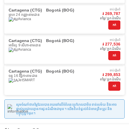
Cartagena (CTG)
Bogotá (BOG)
ចាប់ផ្ដើមពី
៛ 269,787
ព្រហ 24 កញ្ញា
តាមដាន
តម្លៃ/ អ្នកដំណើរ
Avianca
កក់
Cartagena (CTG)
Bogotá (BOG)
ចាប់ផ្ដើមពី
៛ 277,536
អាទិត្យ 9 សីហា
តាមដាន
តម្លៃ/ អ្នកដំណើរ
Avianca
កក់
Cartagena (CTG)
Bogotá (BOG)
ចាប់ផ្ដើមពី
៛ 299,853
ចន្ទ 16 វិច្ឆិកា
តាមដាន
តម្លៃ/ អ្នកដំណើរ
JetSMART
កក់
សូមចំណាំថាតម្លៃដែលបានរាយនៅលើទំព័រនេះប្រហែលជាមិនទាន់សម័យ និងអាច
ផ្លាស់ប្តូរដោយគ្មានការជូនដំណឹងជាមុន។ យើងខិតខំផ្តល់ព័ត៌មានត្រឹមត្រូវ និង
បច្ចុប្បន្នបំផុត។