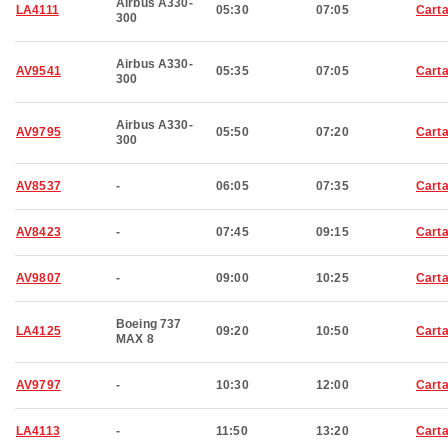
Airbus A330-
LA4111
05:30
07:05
Cart
300
Airbus A330-
AV9541
05:35
07:05
Cart
300
Airbus A330-
AV9795
05:50
07:20
Cart
300
AV8537
-
06:05
07:35
Cart
AV8423
-
07:45
09:15
Cart
AV9807
-
09:00
10:25
Cart
Boeing 737
LA4125
09:20
10:50
Cart
MAX 8
AV9797
-
10:30
12:00
Cart
LA4113
-
11:50
13:20
Cart