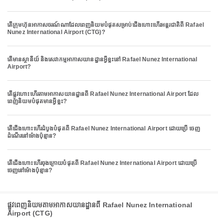
តើក្រុមហ៊ុនអាកាសចរណ៍ណាដែលពេញនិយមបំផុតសម្រាប់ជើងហោះហើរអន្តរជាតិពី Rafael
Nunez International Airport (CTG)?
តើមានស្ថានីយ៍ និងសេវាកម្មអាកាសយានដ្ឋានអ្វីខ្លះនៅ Rafael Nunez International
Airport?
តើផ្លូវហោះហើរតាមអាកាសយានដ្ឋានពី Rafael Nunez International Airport ដែល
ពេញនិយមបំផុតមានអ្វីខ្លះ?
តើជើងហោះហើរដំបូងបំផុតពី Rafael Nunez International Airport ដោយប្រើ ចេញ
ដំណើរនៅម៉ោងប៉ុន្មាន?
តើជើងហោះហើរចុងក្រោយបំផុតពី Rafael Nunez International Airport ដោយប្រើ
ចេញនៅម៉ោងប៉ុន្មាន?
ផ្លូវពេញនិយមតាមអាកាសយានដ្ឋានពី Rafael Nunez International
Airport (CTG)