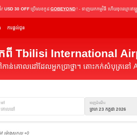
ធំ!
USD 30 OFF
ប្រើលេខកូដ
GOBEYOND
! - ទាញយកកម្មវិធី ហើយចុះឈ្មោះឥឡូ
់
ការផ្តល់ជូន
ពី Tbilisi International Ai
ន់គោលដៅដែលអ្នកប្រាថ្នា។ តោះកក់សំបុត្រនៅ A
ទៅ
ចេញដំណើរ
ព្រហ 23 កក្កដា 2026
 PM ម៉ោង​សកល +0