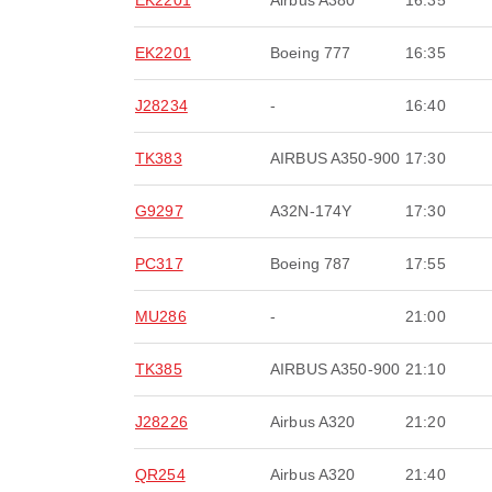
EK2201
Airbus A380
16:35
EK2201
Boeing 777
16:35
J28234
-
16:40
TK383
AIRBUS A350-900
17:30
G9297
A32N-174Y
17:30
PC317
Boeing 787
17:55
MU286
-
21:00
TK385
AIRBUS A350-900
21:10
J28226
Airbus A320
21:20
QR254
Airbus A320
21:40