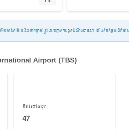
កក់
ន់សម័យ និងអាចផ្លាស់ប្តូរដោយគ្មានការជូនដំណឹងជាមុន។ យើងខិតខំផ្តល់ព័ត៌មានត្រឹមត្
ternational Airport (TBS)
ទិសដៅសរុប
47