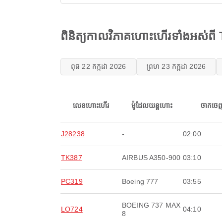
ពិនិត្យកាលវិភាគហោះហើរទាំងអស់ពី
ពុធ 22 កក្កដា 2026
ព្រហ 23 កក្កដា 2026
លេខហោះហើរ
ម៉ូដែលយន្តហោះ
ចាកចេ
J28238
-
02:00
TK387
AIRBUS A350-900
03:10
PC319
Boeing 777
03:55
BOEING 737 MAX
LO724
04:10
8