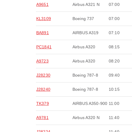
A9651
Airbus A321 N
07:00
KL3109
Boeing 737
07:00
BA891
AIRBUS A319
07:10
PC1841
Airbus A320
08:15
A9723
Airbus A320
08:20
J28230
Boeing 787-8
09:40
J28240
Boeing 787-8
10:15
TK379
AIRBUS A350-900
11:00
A9781
Airbus A320 N
11:40
J28224
-
11:40