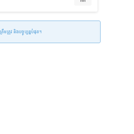
កក់
រូវ និងបច្ចុប្បន្នបំផុត។