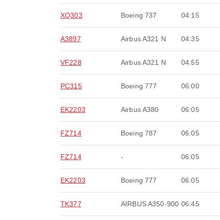
XQ303
Boeing 737
04:15
A3897
Airbus A321 N
04:35
VF228
Airbus A321 N
04:55
PC315
Boeing 777
06:00
EK2203
Airbus A380
06:05
FZ714
Boeing 787
06:05
FZ714
-
06:05
EK2203
Boeing 777
06:05
TK377
AIRBUS A350-900
06:45