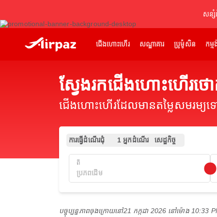
សន្សំ
ជើងហោះហើរ
សណ្ឋាគារ
ប្រូម៉ូសិន
កម្មង
ស្វែងរកជើងហោះហើរថោក
ជើងហោះហើរដែលមានតម្លៃសមរម្យទៅកា
ការធ្វើដំណើរជុំ
1 អ្នកដំណើរ
សេដ្ឋកិច្ច
ពី
បច្ចុប្បន្នភាពចុងក្រោយនៅ
21 កក្កដា 2026 នៅ​ម៉ោង 10:33