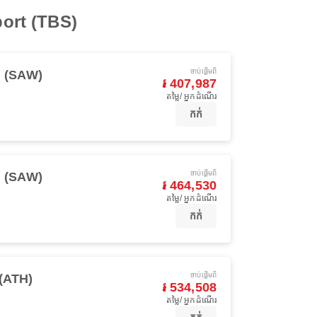
rport (TBS)
ចាប់ផ្ដើមពី
l (SAW)
៛ 407,987
តម្លៃ/ អ្នកដំណើរ
កក់
ចាប់ផ្ដើមពី
l (SAW)
៛ 464,530
តម្លៃ/ អ្នកដំណើរ
កក់
ចាប់ផ្ដើមពី
(ATH)
៛ 534,508
តម្លៃ/ អ្នកដំណើរ