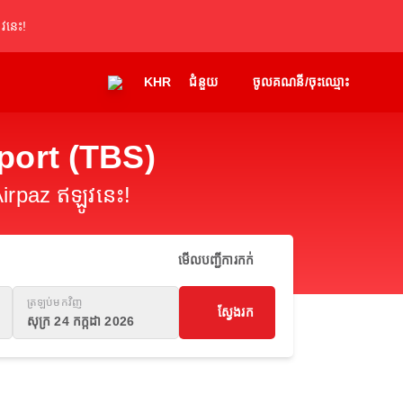
វនេះ!
KHR
ជំនួយ
ចូលគណនី/ចុះឈ្មោះ
rport (TBS)
irpaz ឥឡូវនេះ!
មើលបញ្ជីការកក់
ត្រឡប់មកវិញ
ស្វែងរក
សុក្រ 24 កក្កដា 2026