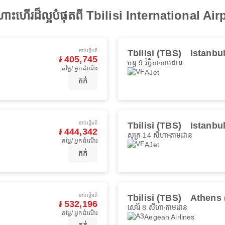
ហោះហើរដ៏ល្អបំផុតពី Tbilisi International Ai
ចាប់ផ្ដើមពី
Tbilisi (TBS)
Istanbu
៛ 405,745
ចន្ទ 9 វិច្ឆិកា
តាមដាន
តម្លៃ/ អ្នកដំណើរ
AJet
កក់
ចាប់ផ្ដើមពី
Tbilisi (TBS)
Istanbu
៛ 444,342
សុក្រ 14 សីហា
តាមដាន
តម្លៃ/ អ្នកដំណើរ
AJet
កក់
ចាប់ផ្ដើមពី
Tbilisi (TBS)
Athens 
៛ 532,196
សៅរ៍ 8 សីហា
តាមដាន
តម្លៃ/ អ្នកដំណើរ
Aegean Airlines