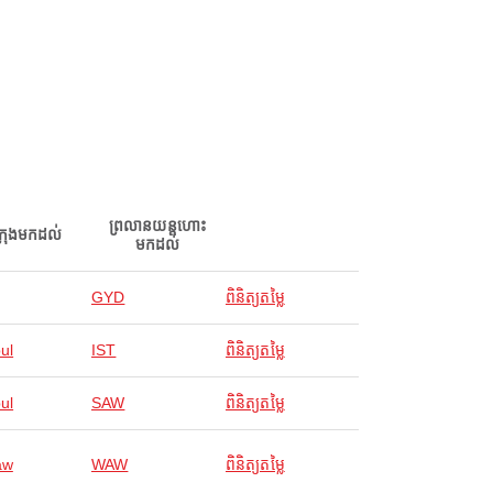
ព្រលានយន្តហោះ
ក្រុងមកដល់
មកដល់
GYD
ពិនិត្យតម្លៃ
ul
IST
ពិនិត្យតម្លៃ
ul
SAW
ពិនិត្យតម្លៃ
aw
WAW
ពិនិត្យតម្លៃ