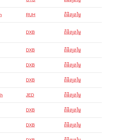
h
RUH
ពិនិត្យតម្លៃ
DXB
ពិនិត្យតម្លៃ
DXB
ពិនិត្យតម្លៃ
DXB
ពិនិត្យតម្លៃ
DXB
ពិនិត្យតម្លៃ
ah
JED
ពិនិត្យតម្លៃ
DXB
ពិនិត្យតម្លៃ
DXB
ពិនិត្យតម្លៃ