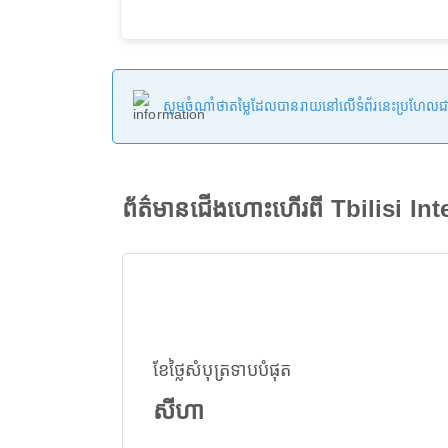
សូមចំណាំថាតម្លៃដែលបានរាយនៅលើទំព័រនេះប្រហែលជាមិនទា
ព័ត៌មានជើងហោះហើរពី Tbilisi In
ខែថ្លៃសំបុត្រទាបបំផុត
សីហា