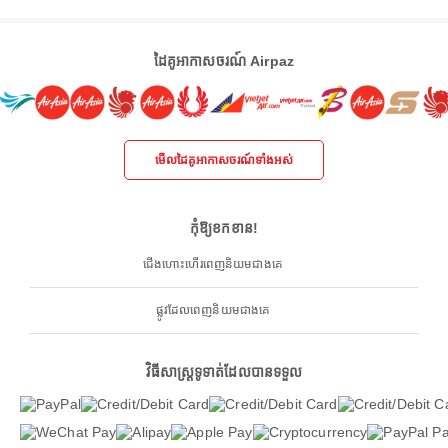
ដៃគូអាកាសចរណ៍ Airpaz
មើលដៃគូអាកាសចរណ៍ទាំងអស់
កុំឱ្យខកខាន!
ជើងហោះហើរពេញនិយមជាងគេ
ផ្លូវដែលពេញនិយមជាងគេ
វិធីសាស្ត្រទូទាត់ដែលបានទទួល