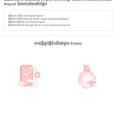
Airport ដែលបានណែនាំបន្ថែម
ជើងហោះហើរពី Auckland Airport
ជើងហោះហើរពី George Bush Intercontinental Airport
ជើងហោះហើរទៅ Auckland Airport
ជើងហោះហើរទៅ George Bush Intercontinental Airport
ហេតុអ្វីត្រូវធ្វើដំណើរជាមួយ Airpaz