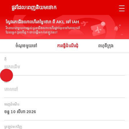
ផ្លូវដែលពេញនិយមថោក
ស្វែងរកជើងហោះហើរតម្លៃថោក ពី AKL ទៅ IAH
រីករាយជាមួយការផ្តល់ជូនជើងហោះហើរផ្តាច់មុខទៅគោលដៅ
ដែលអ្នកចូលចិត្ត។ ចាប់ផ្តើមកក់ឥឡូវនេះ!
ចំណុចមួយទៅ
ការធ្វើដំណើរជុំ
ពហុទីក្រុង
ពី
ប្រភពដើម
ទៅ
គោលដៅ
ចេញដំណើរ
ចន្ទ 10 សីហា 2026
ត្រឡប់មកវិញ