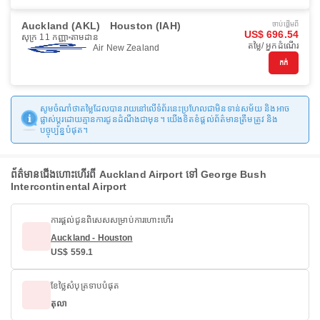
Auckland (AKL)
Houston (IAH)
ចាប់ផ្ដើមពី
US$ 696.54
សុក្រ 11 កញ្ញា
តាមដាន
តម្លៃ/ អ្នកដំណើរ
Air New Zealand
កក់
សូមចំណាំថាតម្លៃដែលបានរាយនៅលើទំព័រនេះប្រហែលជាមិនទាន់សម័យ និងអាច
ផ្លាស់ប្តូរដោយគ្មានការជូនដំណឹងជាមុន។ យើងខិតខំផ្តល់ព័ត៌មានត្រឹមត្រូវ និង
បច្ចុប្បន្នបំផុត។
ព័ត៌មានជើងហោះហើរពី Auckland Airport ទៅ George Bush
Intercontinental Airport
ការផ្តល់ជូនពិសេសសម្រាប់ការហោះហើរ
Auckland - Houston
US$ 559.1
ខែថ្លៃសំបុត្រទាបបំផុត
តុលា