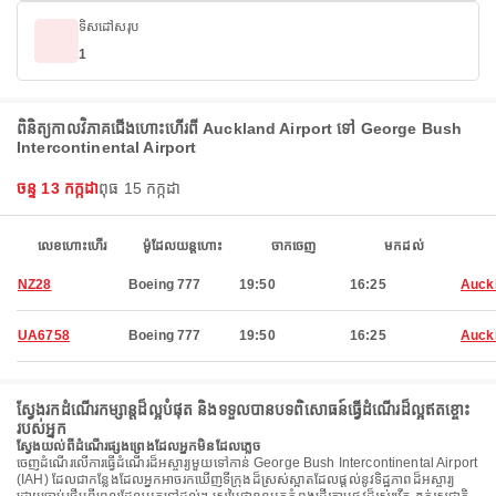
ទិសដៅសរុប
1
ពិនិត្យកាលវិភាគជើងហោះហើរពី Auckland Airport ទៅ George Bush
Intercontinental Airport
ចន្ទ 13 កក្កដា
ពុធ 15 កក្កដា
លេខហោះហើរ
ម៉ូដែលយន្តហោះ
ចាកចេញ
មកដល់
NZ28
Boeing 777
19:50
16:25
Auck
UA6758
Boeing 777
19:50
16:25
Auck
ស្វែងរកដំណើរកម្សាន្តដ៏ល្អបំផុត និងទទួលបានបទពិសោធន៍ធ្វើដំណើរដ៏ល្អឥតខ្ចោះ
របស់អ្នក
ស្វែងយល់ពីដំណើរផ្សងព្រេងដែលអ្នកមិនដែលភ្លេច
ចេញដំណើរលើការធ្វើដំណើរដ៏អស្ចារ្យមួយទៅកាន់ George Bush Intercontinental Airport
(IAH) ដែលជាកន្លែងដែលអ្នកអាចរកឃើញទីក្រុងដ៏ស្រស់ស្អាតដែលផ្តល់នូវទិដ្ឋភាពដ៏អស្ចារ្យ