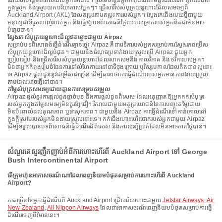
ដោយចាប់ផ្តើមពីពេលដែលអ្នកទៅដល់។ ស្រមៃថាខ្លួនអ្នកកំពុងដើរតាមផ្លូវដ៏រស់រវើក ភ្លក់រសជាតិ
ក្នុងស្រុក និងស្រូបយកបរិយាកាសប្លែកៗ។ ជ្រើសរើសសំបុត្រយន្តហោះដែលសមរម្យពី
Auckland Airport (AKL) ដែលតម្រូវតាមតម្រូវការរបស់អ្នក។ ស្វែងរកជើងមេឃថ្មីជាមួយ
មនុស្សជាទីស្រលាញ់របស់អ្នក និងធ្វើឱ្យបទពិសោធន៍ថ្ងៃឈប់សម្រាករបស់អ្នកពិតជាមិនអាច
បំភ្លេចបាន។
ស្វែងរកសំបុត្រយន្តហោះដ៏ល្អឥតខ្ចោះជាមួយ Airpaz
សម្រាប់បទពិសោធន៍ធ្វើដំណើរគ្មានថ្នេរ Airpaz គឺជាវេទិការបស់អ្នកសម្រាប់ការស្វែងរកជម្រើស
សំបុត្រយន្តហោះដ៏ល្អបំផុត។ ជាមួយនឹងចំណុចប្រទាក់ងាយស្រួលប្រើ Airpaz ជួយអ្នក
ប្រៀបធៀប និងជ្រើសរើសសំបុត្រយន្តហោះដែលសាកសមនឹងកាលវិភាគ និងថវិការបស់អ្នក។
មិនថាអ្នកកំពុងរៀបចំផែនការទៅលំហែកាយនៅនាទីចុងក្រោយ ឬវិស្សមកាលដែលគិតបានល្អនោះ
ទេ Airpaz ផ្តល់ជូននូវជម្រើសជាច្រើន ដើម្បីធានាថាការធ្វើដំណើររបស់អ្នកមានភាពងាយស្រួល
តាមដែលអាចធ្វើទៅបាន។
តម្លៃសំបុត្រសមរម្យដោយគ្មានការសម្របសម្រួល
Airpaz ផ្តល់នូវការផ្តល់ជូនផ្តាច់មុខ និងការផ្តល់ជូនពិសេស ដែលអនុញ្ញាតឱ្យអ្នកកក់សំបុត្រ
របស់អ្នកក្នុងតម្លៃសមរម្យមិនគួរឱ្យជឿ។ រីករាយជាមួយអត្ថប្រយោជន៍នៃការបញ្ចុះតម្លៃដោយ
មិនប៉ះពាល់ដល់គុណភាព ឬផាសុកភាព។ ជាមួយនឹង Airpaz ការធ្វើដំណើរទៅកាន់គោលដៅ
ក្នុងក្តីស្រមៃរបស់អ្នកមិនងាយស្រួលនោះទេ។ កក់ជើងហោះហើរថោករបស់អ្នកជាមួយ Airpaz
ដើម្បីទទួលបានបទពិសោធន៍ធ្វើដំណើរដ៏ពិសេស និងការសន្សំប្រាក់ដែលមិនអាចកាត់ថ្លៃបាន។
សំណួរគេសួរញឹកញាប់អំពីការហោះហើរពី Auckland Airport ទៅ George
Bush Intercontinental Airport
តើក្រុមហ៊ុនអាកាសចរណ៍ណាដែលពេញនិយមបំផុតសម្រាប់ការហោះហើរពី Auckland
Airport?
ភាគច្រើននៃអ្នកធ្វើដំណើរពី Auckland Airport ជ្រើសរើសហោះជាមួយ
Jetstar Airways
,
Air
New Zealand
,
All Nippon Airways
ដែលជាអាកាសចរណ៍ពេញនិយមបំផុតសម្រាប់ការធ្វើ
ដំណើរចេញពីវិមាននេះ។