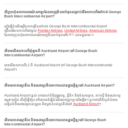
តើក្រុមហ៊ុនអាកាសចរណ៍ណាខ្លះដែលពេញនិយមបំផុតសម្រាប់ជើងហោះហើរទៅកាន់ George
Bush Intercontinental Airport?
ភ្ញៀវធ្វើដំណើរច្រើនភាគច្រើនទៅកាន់ George Bush Intercontinental Airport
ជ្រើសរើសហោះហើរជាមួយ
Frontier Airlines
,
United Airlines
,
American Airlines
ដែលជាក្រុមហ៊ុនអាកាសចរណ៍ពេញនិយមបំផុតនៅវిమానយានដ្ឋាននេះ។
តើមានជើងហោះហើរប៉ុន្មានពី Auckland Airport ទៅ George Bush
Intercontinental Airport?
មានជើងហោះហើរ 2 ពី Auckland Airport ទៅ George Bush Intercontinental
Airport។
តើមានអាគារស្ថានីយ និងសេវាស្ថានីយអាកាសយានដ្ឋានអ្វីខ្លះនៅ Auckland Airport?
Auckland Airport ផ្តល់ ហាងលក់ទំនិញរួចពន្ធ, គ្លីនិក និងឱសថស្ថាន, តាក់ស៊ី និងសេវាកម្ម
ផ្សេងៗទៀត ដើម្បីធ្វើឱ្យបទពិសោធន៍ធ្វើដំណើររបស់អ្នកប្រសើរឡើង។ អ្នកអាចពិនិត្យព័ត៌មាន
លម្អិតអំពីសេវាសម្របសម្រួល និងប្លង់តំបន់ស្ថានីយ៍នៅ
Auckland Airport
។
តើមានអាគារស្ថានីយ និងសេវាស្ថានីយអាកាសយានដ្ឋានអ្វីខ្លះនៅ George Bush
Intercontinental Airport?