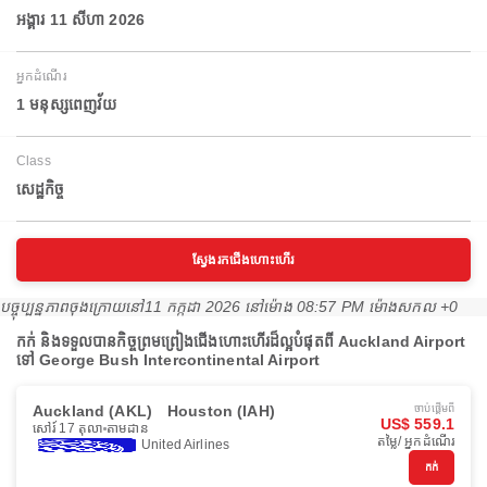
អង្គារ 11 សីហា 2026
អ្នកដំណើរ
1 មនុស្សពេញវ័យ
Class
សេដ្ឋកិច្ច
ស្វែងរកជើងហោះហើរ
បច្ចុប្បន្នភាពចុងក្រោយនៅ
11 កក្កដា 2026 នៅ​ម៉ោង 08:57 PM ម៉ោង​សកល +0
កក់ និងទទួលបានកិច្ចព្រមព្រៀងជើងហោះហើរដ៏ល្អបំផុតពី Auckland Airport
ទៅ George Bush Intercontinental Airport
Auckland (AKL)
Houston (IAH)
ចាប់ផ្ដើមពី
US$ 559.1
សៅរ៍ 17 តុលា
តាមដាន
តម្លៃ/ អ្នកដំណើរ
United Airlines
កក់