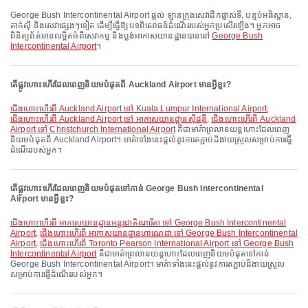
George Bush Intercontinental Airport ផ្តល់ ឡានក្រុងសេវាដឹកផ្លាស់ទី, បន្ទប់អធិស្ឋាន,
តាក់ស៊ី និងសេវាផ្សេងៗទៀត ដើម្បីធ្វើឱ្យបទពិសោធន៍ដំណើររបស់អ្នកប្រសើរឡើង។ អ្នកអាច
ពិនិត្យព័ត៌មានលម្អិតអំពីសេវាកម្ម និងប្លង់អាកាសយានដ្ឋានបាននៅ
George Bush
Intercontinental Airport
។
តើផ្លូវហោះហើរដែលពេញនិយមបំផុតពី Auckland Airport មានអ្វីខ្លះ?
ជើងហោះហើរពី Auckland Airport ទៅ Kuala Lumpur International Airport
,
ជើងហោះហើរពី Auckland Airport ទៅ អាកាសយានដ្ឋានស៊ីដន៉ី
,
ជើងហោះហើរពី Auckland
Airport ទៅ Christchurch International Airport
គឺជាមាគ៌ាព្រលានយន្តហោះដែលពេញ
និយមបំផុតពី Auckland Airport។ មាគ៌ាទាំងនេះផ្តល់នូវការតភ្ជាប់ដ៏ងាយស្រួលសម្រាប់ការធ្វើ
ដំណើររបស់អ្នក។
តើផ្លូវហោះហើរដែលពេញនិយមបំផុតទៅកាន់ George Bush Intercontinental
Airport មានអ្វីខ្លះ?
ជើងហោះហើរពី អាកាសយានដ្ឋានអន្តរជាតិណារីតា ទៅ George Bush Intercontinental
Airport
,
ជើងហោះហើរពី អាកាសយានដ្ឋានហាណេដា ទៅ George Bush Intercontinental
Airport
,
ជើងហោះហើរពី Toronto Pearson International Airport ទៅ George Bush
Intercontinental Airport
គឺជាមាគ៌ាព្រលានយន្តហោះដែលពេញនិយមបំផុតទៅកាន់
George Bush Intercontinental Airport។ មាគ៌ាទាំងនេះផ្តល់នូវការតភ្ជាប់ដ៏ងាយស្រួល
សម្រាប់ការធ្វើដំណើររបស់អ្នក។