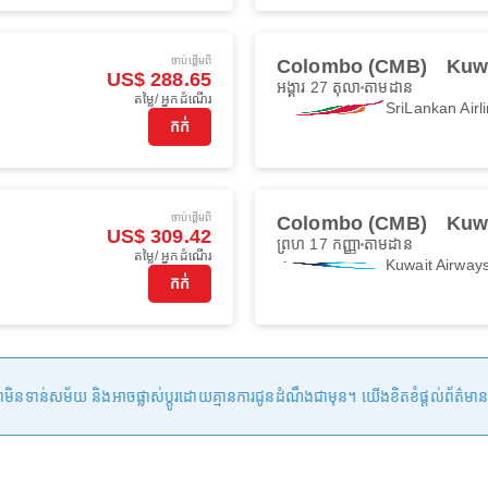
ចាប់ផ្ដើមពី
Colombo (CMB)
Kuwa
US$ 288.65
អង្គារ 27 តុលា
តាមដាន
តម្លៃ/ អ្នកដំណើរ
SriLankan Airl
កក់
ចាប់ផ្ដើមពី
Colombo (CMB)
Kuwa
US$ 309.42
ព្រហ 17 កញ្ញា
តាមដាន
តម្លៃ/ អ្នកដំណើរ
Kuwait Airway
កក់
ន់សម័យ និងអាចផ្លាស់ប្តូរដោយគ្មានការជូនដំណឹងជាមុន។ យើងខិតខំផ្តល់ព័ត៌មានត្រឹមត្