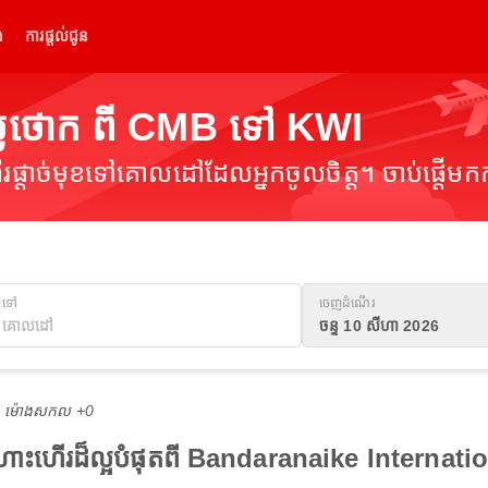
់
ការផ្តល់ជូន
្លៃថោក ពី CMB ទៅ KWI
ផ្តាច់មុខទៅគោលដៅដែលអ្នកចូលចិត្ត។ ចាប់ផ្តើមកក
ទៅ
ចេញដំណើរ
ចន្ទ 10 សីហា 2026
M ម៉ោង​សកល +0
ងហោះហើរដ៏ល្អបំផុតពី Bandaranaike Internat