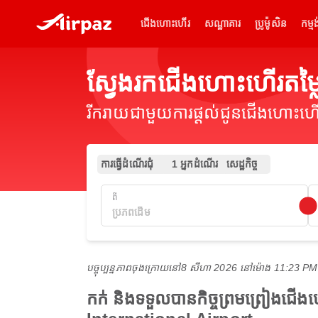
ជើងហោះហើរ
សណ្ឋាគារ
ប្រូម៉ូសិន
កម្មង
ស្វែងរកជើងហោះហើរតម
រីករាយជាមួយការផ្តល់ជូនជើងហោះហើរ
ការធ្វើដំណើរជុំ
1 អ្នកដំណើរ
សេដ្ឋកិច្ច
ពី
បច្ចុប្បន្នភាពចុងក្រោយនៅ
8 សីហា 2026 នៅ​ម៉ោង 11:23 P
កក់ និងទទួលបានកិច្ចព្រមព្រៀងជើ