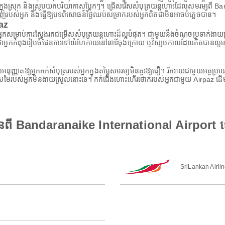
រសជាតិក្នុងស្រុក និងស្រូបយកបរិយាកាសប្លែកៗ។ ជ្រើសរើសសំបុត្រយន្តហោះដែលសមរម្យព
ាញ់របស់អ្នក និងធ្វើឱ្យបទពិសោធន៍ថ្ងៃឈប់សម្រាករបស់អ្នកពិតជាមិនអាចបំភ្លេចបាន។
paz
ស់អ្នកសម្រាប់ការស្វែងរកជម្រើសសំបុត្រយន្តហោះដ៏ល្អបំផុត។ ជាមួយនឹងចំណុចប្រទាក់ងា
នកកំពុងរៀបចំផែនការទៅលំហែកាយនៅនាទីចុងក្រោយ ឬវិស្សមកាលដែលគិតបានល្អនោះទេ A
ដែលអនុញ្ញាតឱ្យអ្នកកក់សំបុត្ររបស់អ្នកក្នុងតម្លៃសមរម្យមិនគួរឱ្យជឿ។ រីករាយជាមួយអត
ីស្រមៃរបស់អ្នកមិនងាយស្រួលនោះទេ។ កក់ជើងហោះហើរថោករបស់អ្នកជាមួយ Airpaz ដើម្ប
ានពី Bandaranaike International Airport
SriLankan Airli