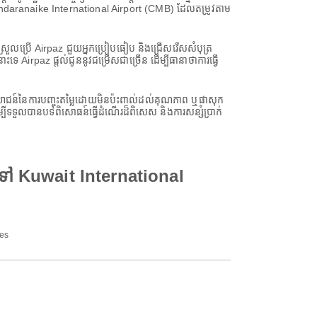
ី Bandaranaike International Airport (CMB) ដែលតម្រូវតាម
យស្រួលប្រើ Airpaz ជួយអ្នកប្រៀបធៀប និងជ្រើសរើសសំបុត្រ
irpaz ផ្តល់ជូននូវជម្រើសជាច្រើន ដើម្បីធានាថាការធ្វើ
្ថប្រយោជន៍នៃការបញ្ចុះតម្លៃដោយមិនប៉ះពាល់ដល់គុណភាព ឬផាសុក
ីទទួលបានបទពិសោធន៍ធ្វើដំណើរដ៏ពិសេស និងការសន្សំប្រាក់
 ទៅ Kuwait International
nes