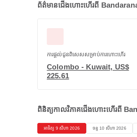
ព័ត៌មានជើងហោះហើរពី Bandarana
ការផ្តល់ជូនពិសេសសម្រាប់ការហោះហើរ
Colombo - Kuwait, US$
225.61
ពិនិត្យកាលវិភាគជើងហោះហើរពី B
អាទិត្យ 9 សីហា 2026
ចន្ទ 10 សីហា 2026