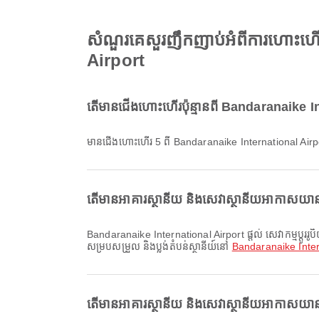
សំណួរគេសួរញឹកញាប់អំពីការហោះហ
Airport
តើមានជើងហោះហើរប៉ុន្មានពី Bandaranaike 
មានជើងហោះហើរ 5 ពី Bandaranaike International Airp
តើមានអាគារស្ថានីយ និងសេវាស្ថានីយអាកាសយាន
Bandaranaike International Airport ផ្តល់ សេវាកម្មប្តូររូបិយប័ណ្ណ, រទេះរុញ, ការជួលរថយន្ត និងសេវាកម្មផ្សេងៗទៀត ដើម្បីធ្វើឱ្យបទពិសោធន៍ធ្វើដំណើររបស់អ្នកប្រសើរឡើង។ អ្នកអាចពិនិត្យព័ត៌មានលម្អិតអំពីសេវា
សម្របសម្រួល និងប្លង់តំបន់ស្ថានីយ៍នៅ
Bandaranaike Inter
តើមានអាគារស្ថានីយ និងសេវាស្ថានីយអាកាសយានដ