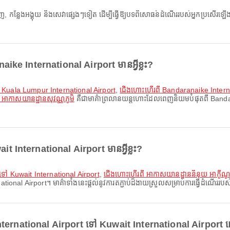
ike International Airport មានអ្វីខ្លះ?
ៅ Kuala Lumpur International Airport
,
ជើងហោះហើរពី Bandaranaike Internat
អាកាសយានដ្ឋានសុវណ្ណភូមិ
គឺជាមាគ៌ាព្រលានយន្តហោះដែលពេញនិយមបំផុតពី Bandaran
 International Airport មានអ្វីខ្លះ?
 ទៅ Kuwait International Airport
,
ជើងហោះហើរពី អាកាសយានដ្ឋាននិនុយ អាកូីណូ 
al Airport។ មាគ៌ាទាំងនេះផ្តល់នូវការតភ្ជាប់ដ៏ងាយស្រួលសម្រាប់ការធ្វើដំណើររបស់
ternational Airport ទៅ Kuwait International Airport ដោ