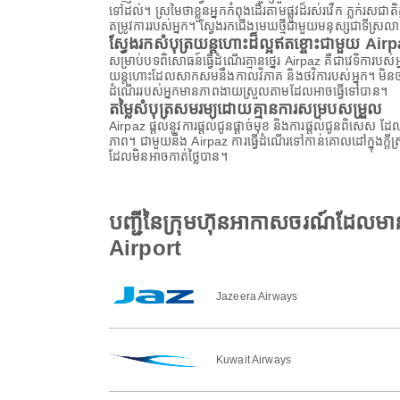
ទៅដល់។ ស្រមៃថាខ្លួនអ្នកកំពុងដើរតាមផ្លូវដ៏រស់រវើក ភ្លក់
តម្រូវការរបស់អ្នក។ ស្វែងរកជើងមេឃថ្មីជាមួយមនុស្សជាទីស្រល
ស្វែងរកសំបុត្រយន្តហោះដ៏ល្អឥតខ្ចោះជាមួយ Air
សម្រាប់បទពិសោធន៍ធ្វើដំណើរគ្មានថ្នេរ Airpaz គឺជាវេទិការប
យន្តហោះដែលសាកសមនឹងកាលវិភាគ និងថវិការបស់អ្នក។ មិនថាអ្
ដំណើររបស់អ្នកមានភាពងាយស្រួលតាមដែលអាចធ្វើទៅបាន។
តម្លៃសំបុត្រសមរម្យដោយគ្មានការសម្របសម្រួល
Airpaz ផ្តល់នូវការផ្តល់ជូនផ្តាច់មុខ និងការផ្តល់ជូនពិសេស 
ភាព។ ជាមួយនឹង Airpaz ការធ្វើដំណើរទៅកាន់គោលដៅក្នុងក្ត
ដែលមិនអាចកាត់ថ្លៃបាន។
បញ្ជីនៃក្រុមហ៊ុនអាកាសចរណ៍ដែលម
Airport
Jazeera Airways
Kuwait Airways