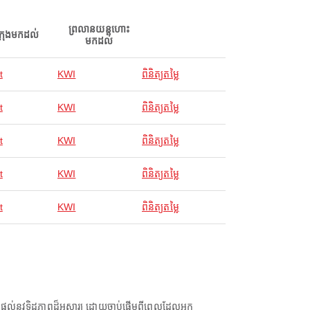
ព្រលានយន្តហោះ
ក្រុងមកដល់
មកដល់
t
KWI
ពិនិត្យតម្លៃ
t
KWI
ពិនិត្យតម្លៃ
t
KWI
ពិនិត្យតម្លៃ
t
KWI
ពិនិត្យតម្លៃ
t
KWI
ពិនិត្យតម្លៃ
់នូវទិដ្ឋភាពដ៏អស្ចារ្យ ដោយចាប់ផ្តើមពីពេលដែលអ្នក