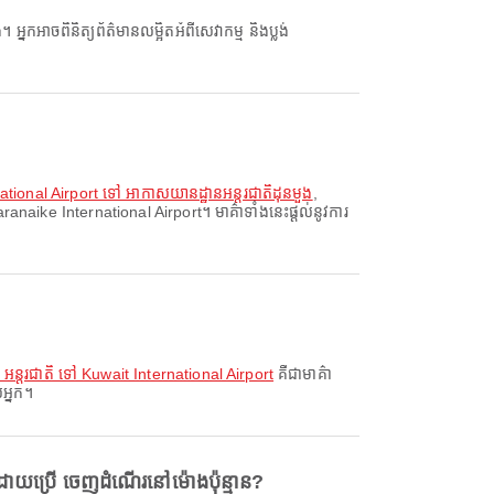
ional Airport ទៅ អាកាសយានដ្ឋានអន្តរជាតិដុនមួង
,
aike International Airport។ មាគ៌ាទាំងនេះផ្តល់នូវការ
អន្តរជាតិ ទៅ Kuwait International Airport
គឺជាមាគ៌ា
អ្នក។
យប្រើ ចេញដំណើរនៅម៉ោងប៉ុន្មាន?