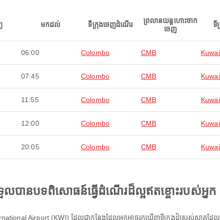
ព្រលានយន្តហោះចាក
ញ
មកដល់
ទីក្រុងចេញដំណើរ
ទី
ចេញ
06:00
Colombo
CMB
Kuwai
07:45
Colombo
CMB
Kuwai
11:55
Colombo
CMB
Kuwai
12:00
Colombo
CMB
Kuwai
20:05
Colombo
CMB
Kuwai
ងទទួលបានបទពិសោធន៍ធ្វើដំណើរដ៏ល្អឥតខ្ចោះរបស់អ្នក
national Airport (KWI) ដែលជាកន្លែងដែលអ្នកអាចរកឃើញទីក្រុងដ៏ស្រស់ស្អាតដែលផ្តល