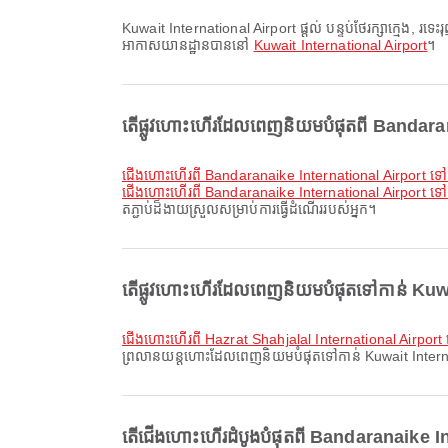
Kuwait International Airport ផ្តល់ បន្ទប់ថែរក្សាក្មេង, រទេះរុញ, កន្លែងអង្គុយ និងសេវាផ្សេងៗទៀត ដើម្បីធ្វើឱ្យបទពិសោធន៍ដំណើររបស់អ្នកប្រសើរឡើង។ អ្នកអាចពិនិត្យព័ត៌មានលម្អិតអំពីសេវាកម្ម និងប្លង់
អាកាសយានដ្ឋានបាននៅ
Kuwait International Airport
។
តើផ្លូវហោះហើរដែលពេញនិយមបំផុតពី Bandarana
ជើងហោះហើរពី Bandaranaike International Airport ទ
ជើងហោះហើរពី Bandaranaike International Airport ទៅ 
តភ្ជាប់ដ៏ងាយស្រួលសម្រាប់ការធ្វើដំណើររបស់អ្នក។
តើផ្លូវហោះហើរដែលពេញនិយមបំផុតទៅកាន់ Kuwait
ជើងហោះហើរពី Hazrat Shahjalal International Airport
ព្រលានយន្តហោះដែលពេញនិយមបំផុតទៅកាន់ Kuwait Internation
តើជើងហោះហើរដំបូងបំផុតពី Bandaranaike In