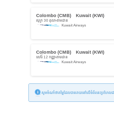
Colombo (CMB)
Kuwait (KWI)
សុក្រ 30 តុលា
តាមដាន
Kuwait Airways
Colombo (CMB)
Kuwait (KWI)
សៅរ៍ 12 កញ្ញា
តាមដាន
Kuwait Airways
សូមចំណាំថាតម្លៃដែលបានរាយនៅលើទំព័រនេះប្រហែលជាមិនទា