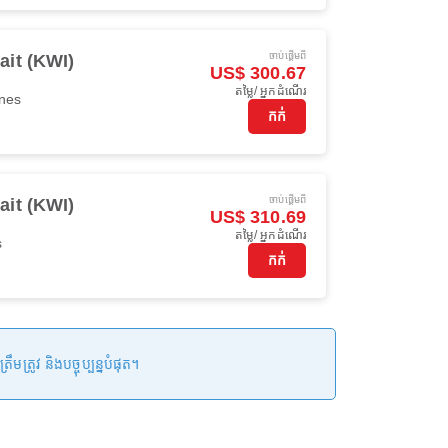
ចាប់ផ្ដើមពី
it (KWI)
US$ 300.67
តម្លៃ/ អ្នកដំណើរ
ines
កក់
ចាប់ផ្ដើមពី
it (KWI)
US$ 310.69
តម្លៃ/ អ្នកដំណើរ
s
កក់
រូវ និងបច្ចុប្បន្នបំផុត។