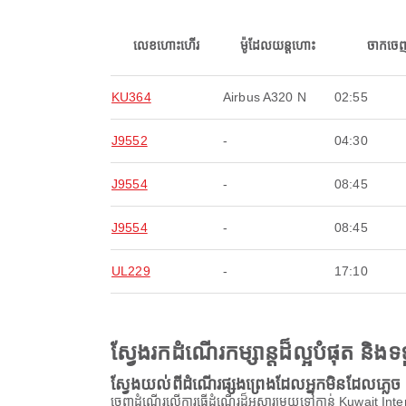
លេខហោះហើរ
ម៉ូដែលយន្តហោះ
ចាកចេ
KU364
Airbus A320 N
02:55
J9552
-
04:30
J9554
-
08:45
J9554
-
08:45
UL229
-
17:10
ស្វែងរកដំណើរកម្សាន្តដ៏ល្អបំផុត និ
ស្វែងយល់ពីដំណើរផ្សងព្រេងដែលអ្នកមិនដែលភ្លេច
ចេញដំណើរលើការធ្វើដំណើរដ៏អស្ចារ្យមួយទៅកាន់ Kuwait Inter