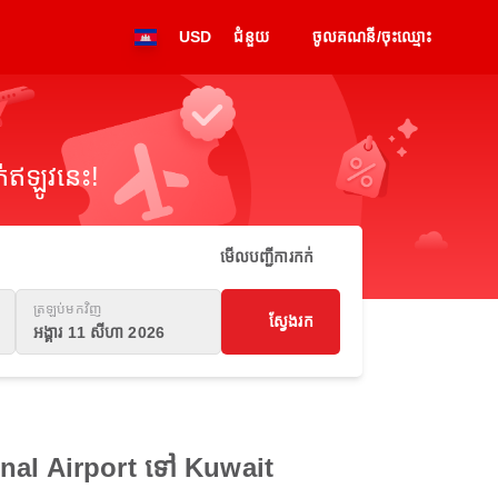
USD
ជំនួយ
ចូលគណនី/ចុះឈ្មោះ
់ឥឡូវនេះ!
មើលបញ្ជីការកក់
ត្រឡប់មកវិញ
ស្វែងរក
អង្គារ 11 សីហា 2026
ional Airport ទៅ Kuwait