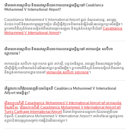
តើមានអាគារស្ថានីយ និងសេវាស្ថានីយអាកាសយានដ្ឋានអ្វីខ្លះនៅ Casablanca
Mohammed V International Airport?
Casablanca Mohammed V International Airport ផ្តល់ ចំណតរថយន្ត, រទេះរុញ,
តំបន់ជក់បារី និងសេវាកម្មផ្សេងៗទៀត ដើម្បីធ្វើឱ្យបទពិសោធន៍ធ្វើដំណើររបស់អ្នកប្រសើរឡើង។
អ្នកអាចពិនិត្យព័ត៌មានលម្អិតអំពីសេវាសម្របសម្រួល និងប្លង់តំបន់ស្ថានីយ៍នៅ
Casablanca
Mohammed V International Airport
។
តើមានអាគារស្ថានីយ និងសេវាស្ថានីយអាកាសយានដ្ឋានអ្វីខ្លះនៅ អាកាសយ៉ូន សាប៊ីហា
ហ្គោកហេន?
អាកាសយ៉ូន សាប៊ីហា ហ្គោកហេន ផ្តល់ តាក់ស៊ី, បន្ទប់អធិស្ឋាន, រទេះរុញ និងសេវាផ្សេងៗទៀត
ដើម្បីធ្វើឱ្យបទពិសោធន៍ដំណើររបស់អ្នកប្រសើរឡើង។ អ្នកអាចពិនិត្យព័ត៌មានលម្អិតអំពីសេវាកម្ម
និងប្លង់អាកាសយានដ្ឋានបាននៅ
អាកាសយ៉ូន សាប៊ីហា ហ្គោកហេន
។
តើផ្លូវហោះហើរដែលពេញនិយមបំផុតពី Casablanca Mohammed V International
Airport មានអ្វីខ្លះ?
ជើងហោះហើរពី Casablanca Mohammed V International Airport ទៅ អាកាសយ៉ូន
អ៊ីស្តង់ប៊ឺល
,
ជើងហោះហើរពី Casablanca Mohammed V International Airport ទៅ
Tunis Carthage International Airport
គឺជាមាគ៌ាព្រលានយន្តហោះដែលពេញនិយម
បំផុតពី Casablanca Mohammed V International Airport។ មាគ៌ាទាំងនេះផ្តល់នូវការ
តភ្ជាប់ដ៏ងាយស្រួលសម្រាប់ការធ្វើដំណើររបស់អ្នក។