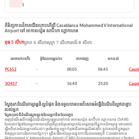
1
ពិនិត្យកាលវិភាគជើងហោះហើរពី Casablanca Mohammed V International
Airport ទៅ អាកាសយ៉ូន សាប៊ីហា ហ្គោកហេន
ព្រហ 6 សីហា
សុក្រ 7 សីហា
សៅរ៍ 8 សីហា
ពុធ 5 សីហា
លេខហោះហើរ
ម៉ូដែលយន្តហោះ
ចាកចេញ
មកដល់
PC652
-
00:05
06:45
Casab
3O437
-
16:40
23:20
Casab
ស្វែងរកដំណើរកម្សាន្តដ៏ល្អបំផុត និងទទួលបានបទពិសោធន៍ធ្វើដំណើរដ៏ល្អឥតខ្ចោះ
របស់អ្នក
ស្វែងយល់ពីដំណើរផ្សងព្រេងដែលអ្នកមិនដែលភ្លេច
ចេញដំណើរលើការធ្វើដំណើរដ៏អស្ចារ្យមួយទៅកាន់ អាកាសយ៉ូន សាប៊ីហា ហ្គោកហេន (SAW)
ដែលជាកន្លែងដែលអ្នកអាចរកឃើញទីក្រុងដ៏ស្រស់ស្អាតដែលផ្តល់នូវទិដ្ឋភាពដ៏អស្ចារ្យ ដោយចាប់
ផ្តើមពីពេលដែលអ្នកទៅដល់។ ស្រមៃថាខ្លួនអ្នកកំពុងដើរតាមផ្លូវដ៏រស់រវើក ភ្លក់រសជាតិក្នុងស្រុក
និងស្រូបយកបរិយាកាសប្លែកៗ។ ជ្រើសរើសសំបុត្រយន្តហោះដែលសមរម្យពី Casablanca
Mohammed V International Airport (CMN) ដែលតម្រូវតាមតម្រូវការរបស់អ្នក។ ស្វែងរក