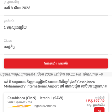
ត្រឡប់មកវិញ
សៅរ៍ 8 សីហា 2026
អ្នកដំណើរ
1 មនុស្សពេញវ័យ
Class
សេដ្ឋកិច្ច
ស្វែងរកជើងហោះហើរ
បច្ចុប្បន្នភាពចុងក្រោយនៅ
4 សីហា 2026 នៅ​ម៉ោង 09:11 PM ម៉ោង​សកល +0
កក់ និងទទួលបានកិច្ចព្រមព្រៀងជើងហោះហើរដ៏ល្អបំផុតពី Casablanca
Mohammed V International Airport ទៅ អាកាសយ៉ូន សាប៊ីហា ហ្គោកហេន
ចាប់ផ្ដើមពី
Casablanca (CMN)
Istanbul (SAW)
US$ 197.89
សៅរ៍ 3 តុលា
តាមដាន
តម្លៃ/ អ្នកដំណើរ
Pegasus Airlines
កក់