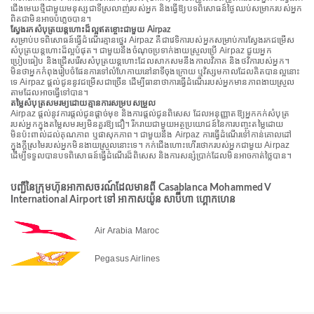
ជើងមេឃថ្មីជាមួយមនុស្សជាទីស្រលាញ់របស់អ្នក និងធ្វើឱ្យបទពិសោធន៍ថ្ងៃឈប់សម្រាករបស់អ្នក
ពិតជាមិនអាចបំភ្លេចបាន។
ស្វែងរកសំបុត្រយន្តហោះដ៏ល្អឥតខ្ចោះជាមួយ Airpaz
សម្រាប់បទពិសោធន៍ធ្វើដំណើរគ្មានថ្នេរ Airpaz គឺជាវេទិការបស់អ្នកសម្រាប់ការស្វែងរកជម្រើស
សំបុត្រយន្តហោះដ៏ល្អបំផុត។ ជាមួយនឹងចំណុចប្រទាក់ងាយស្រួលប្រើ Airpaz ជួយអ្នក
ប្រៀបធៀប និងជ្រើសរើសសំបុត្រយន្តហោះដែលសាកសមនឹងកាលវិភាគ និងថវិការបស់អ្នក។
មិនថាអ្នកកំពុងរៀបចំផែនការទៅលំហែកាយនៅនាទីចុងក្រោយ ឬវិស្សមកាលដែលគិតបានល្អនោះ
ទេ Airpaz ផ្តល់ជូននូវជម្រើសជាច្រើន ដើម្បីធានាថាការធ្វើដំណើររបស់អ្នកមានភាពងាយស្រួល
តាមដែលអាចធ្វើទៅបាន។
តម្លៃសំបុត្រសមរម្យដោយគ្មានការសម្របសម្រួល
Airpaz ផ្តល់នូវការផ្តល់ជូនផ្តាច់មុខ និងការផ្តល់ជូនពិសេស ដែលអនុញ្ញាតឱ្យអ្នកកក់សំបុត្រ
របស់អ្នកក្នុងតម្លៃសមរម្យមិនគួរឱ្យជឿ។ រីករាយជាមួយអត្ថប្រយោជន៍នៃការបញ្ចុះតម្លៃដោយ
មិនប៉ះពាល់ដល់គុណភាព ឬផាសុកភាព។ ជាមួយនឹង Airpaz ការធ្វើដំណើរទៅកាន់គោលដៅ
ក្នុងក្តីស្រមៃរបស់អ្នកមិនងាយស្រួលនោះទេ។ កក់ជើងហោះហើរថោករបស់អ្នកជាមួយ Airpaz
ដើម្បីទទួលបានបទពិសោធន៍ធ្វើដំណើរដ៏ពិសេស និងការសន្សំប្រាក់ដែលមិនអាចកាត់ថ្លៃបាន។
បញ្ជីនៃក្រុមហ៊ុនអាកាសចរណ៍ដែលមានពី Casablanca Mohammed V
International Airport ទៅ អាកាសយ៉ូន សាប៊ីហា ហ្គោកហេន
Air Arabia Maroc
Pegasus Airlines