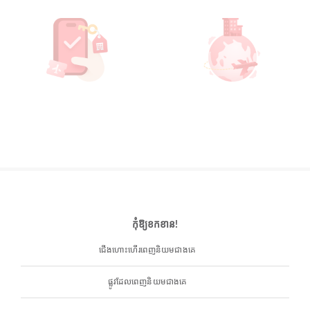
កុំឱ្យខកខាន!
ជើងហោះហើរពេញនិយមជាងគេ
ផ្លូវដែលពេញនិយមជាងគេ