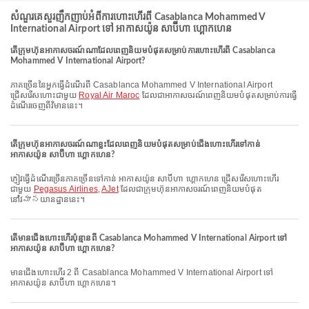
សំណួរគេសួរញឹកញាប់អំពីការហោះហើរពី Casablanca Mohammed V
International Airport ទៅ អាកាសយ៉ូន សាប៊ីហា ហ្គោកហេន
តើក្រុមហ៊ុនអាកាសចរណ៍ណាដែលពេញនិយមបំផុតសម្រាប់ការហោះហើរពី Casablanca
Mohammed V International Airport?
ភាគច្រើននៃអ្នកធ្វើដំណើរពី Casablanca Mohammed V International Airport
ជ្រើសរើសហោះជាមួយ
Royal Air Maroc
ដែលជាអាកាសចរណ៍ពេញនិយមបំផុតសម្រាប់ការធ្វើ
ដំណើរចេញពីវិមាននេះ។
តើក្រុមហ៊ុនអាកាសចរណ៍ណាខ្លះដែលពេញនិយមបំផុតសម្រាប់ជើងហោះហើរទៅកាន់
អាកាសយ៉ូន សាប៊ីហា ហ្គោកហេន?
ភ្ញៀវធ្វើដំណើរច្រើនភាគច្រើនទៅកាន់ អាកាសយ៉ូន សាប៊ីហា ហ្គោកហេន ជ្រើសរើសហោះហើរ
ជាមួយ
Pegasus Airlines
,
AJet
ដែលជាក្រុមហ៊ុនអាកាសចរណ៍ពេញនិយមបំផុត
នៅវిమానយានដ្ឋាននេះ។
តើមានជើងហោះហើរប៉ុន្មានពី Casablanca Mohammed V International Airport ទៅ
អាកាសយ៉ូន សាប៊ីហា ហ្គោកហេន?
មានជើងហោះហើរ 2 ពី Casablanca Mohammed V International Airport ទៅ
អាកាសយ៉ូន សាប៊ីហា ហ្គោកហេន។