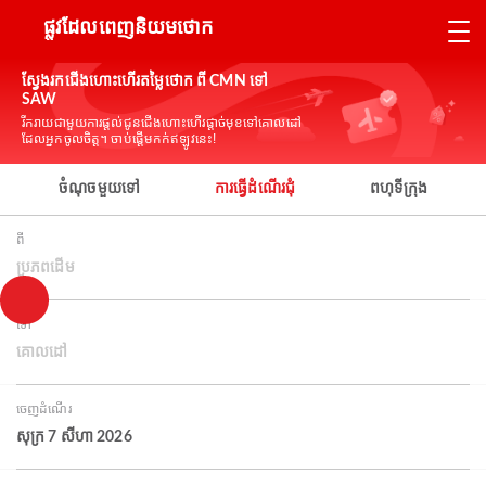
ផ្លូវដែលពេញនិយមថោក
ស្វែងរកជើងហោះហើរតម្លៃថោក ពី CMN ទៅ
SAW
រីករាយជាមួយការផ្តល់ជូនជើងហោះហើរផ្តាច់មុខទៅគោលដៅ
ដែលអ្នកចូលចិត្ត។ ចាប់ផ្តើមកក់ឥឡូវនេះ!
ចំណុចមួយទៅ
ការធ្វើដំណើរជុំ
ពហុទីក្រុង
ពី
ប្រភពដើម
ទៅ
គោលដៅ
ចេញដំណើរ
សុក្រ 7 សីហា 2026