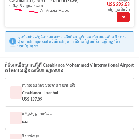
ចាប់ផ្ដើមពី
Casablanca (CMN)
Istanbul (SAW)
US$ 292.63
អាទិត្យ 6 កញ្ញា
តាមដាន
តម្លៃ/ អ្នកដំណើរ
Air Arabia Maroc
កក់
សូមចំណាំថាតម្លៃដែលបានរាយនៅលើទំព័រនេះប្រហែលជាមិនទាន់សម័យ និងអាច
ផ្លាស់ប្តូរដោយគ្មានការជូនដំណឹងជាមុន។ យើងខិតខំផ្តល់ព័ត៌មានត្រឹមត្រូវ និង
បច្ចុប្បន្នបំផុត។
ព័ត៌មានជើងហោះហើរពី Casablanca Mohammed V International Airport
ទៅ អាកាសយ៉ូន សាប៊ីហា ហ្គោកហេន
ការផ្តល់ជូនពិសេសសម្រាប់ការហោះហើរ
Casablanca - Istanbul
US$ 197.89
ខែថ្លៃសំបុត្រទាបបំផុត
paź
ទិសដៅសរុប