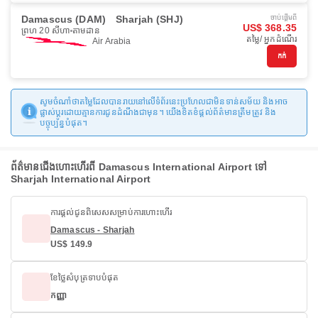
Damascus (DAM)
Sharjah (SHJ)
ចាប់ផ្ដើមពី
US$ 368.35
ព្រហ 20 សីហា
តាមដាន
តម្លៃ/ អ្នកដំណើរ
Air Arabia
កក់
សូមចំណាំថាតម្លៃដែលបានរាយនៅលើទំព័រនេះប្រហែលជាមិនទាន់សម័យ និងអាច
ផ្លាស់ប្តូរដោយគ្មានការជូនដំណឹងជាមុន។ យើងខិតខំផ្តល់ព័ត៌មានត្រឹមត្រូវ និង
បច្ចុប្បន្នបំផុត។
ព័ត៌មានជើងហោះហើរពី Damascus International Airport ទៅ
Sharjah International Airport
ការផ្តល់ជូនពិសេសសម្រាប់ការហោះហើរ
Damascus - Sharjah
US$ 149.9
ខែថ្លៃសំបុត្រទាបបំផុត
កញ្ញា