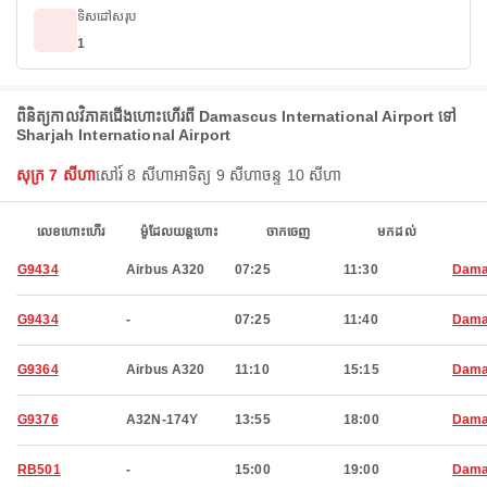
ទិសដៅសរុប
1
ពិនិត្យកាលវិភាគជើងហោះហើរពី Damascus International Airport ទៅ
Sharjah International Airport
សុក្រ 7 សីហា
សៅរ៍ 8 សីហា
អាទិត្យ 9 សីហា
ចន្ទ 10 សីហា
លេខហោះហើរ
ម៉ូដែលយន្តហោះ
ចាកចេញ
មកដល់
G9434
Airbus A320
07:25
11:30
Dama
G9434
-
07:25
11:40
Dama
G9364
Airbus A320
11:10
15:15
Dama
G9376
A32N-174Y
13:55
18:00
Dama
RB501
-
15:00
19:00
Dama