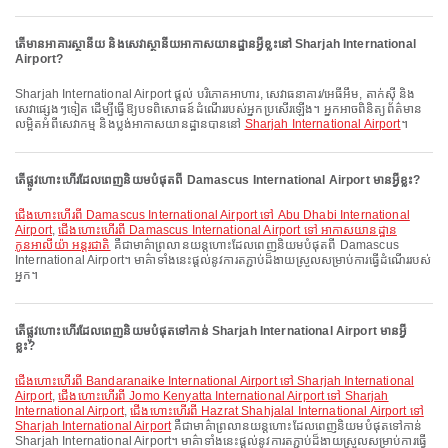
តើមានអាគារស្ថានីយ និងសេវាស្ថានីយអាកាសយានដ្ឋានអ្វីខ្លះនៅ Sharjah International
Airport?
Sharjah International Airport ផ្តល់ បរិភោគអាហារ, សេវាធនាគារ/អេធីអឹម, តាក់ស៊ី និង
សេវាផ្សេងៗទៀត ដើម្បីធ្វើឱ្យបទពិសោធន៍ដំណើររបស់អ្នកប្រសើរឡើង។ អ្នកអាចពិនិត្យព័ត៌មាន
លម្អិតអំពីសេវាកម្ម និងប្លង់អាកាសយានដ្ឋានបាននៅ
Sharjah International Airport
។
តើផ្លូវហោះហើរដែលពេញនិយមបំផុតពី Damascus International Airport មានអ្វីខ្លះ?
ជើងហោះហើរពី Damascus International Airport ទៅ Abu Dhabi International
Airport
,
ជើងហោះហើរពី Damascus International Airport ទៅ អាកាសយានដ្ឋាន
កូនអាលីយ៉ា អន្តរជាតិ
គឺជាមាគ៌ាព្រលានយន្តហោះដែលពេញនិយមបំផុតពី Damascus
International Airport។ មាគ៌ាទាំងនេះផ្តល់នូវការតភ្ជាប់ដ៏ងាយស្រួលសម្រាប់ការធ្វើដំណើររបស់
អ្នក។
តើផ្លូវហោះហើរដែលពេញនិយមបំផុតទៅកាន់ Sharjah International Airport មានអ្វី
ខ្លះ?
ជើងហោះហើរពី Bandaranaike International Airport ទៅ Sharjah International
Airport
,
ជើងហោះហើរពី Jomo Kenyatta International Airport ទៅ Sharjah
International Airport
,
ជើងហោះហើរពី Hazrat Shahjalal International Airport ទៅ
Sharjah International Airport
គឺជាមាគ៌ាព្រលានយន្តហោះដែលពេញនិយមបំផុតទៅកាន់
Sharjah International Airport។ មាគ៌ាទាំងនេះផ្តល់នូវការតភ្ជាប់ដ៏ងាយស្រួលសម្រាប់ការធ្វើ