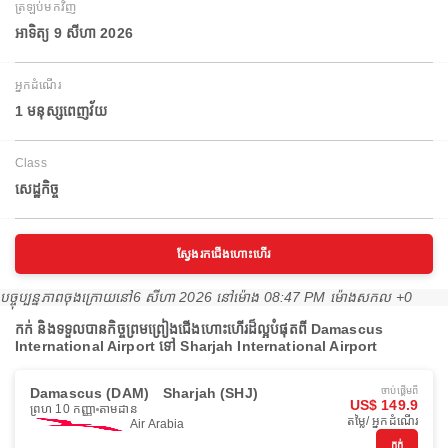
ត្រឡប់មកវិញ
អាទិត្យ 9 សីហា 2026
អ្នកដំណើរ
1 មនុស្សពេញវ័យ
Class
សេដ្ឋកិច្ច
ស្វែងរកជើងហោះហើរ
បច្ចុប្បន្នភាពចុងក្រោយនៅ
6 សីហា 2026 នៅ​ម៉ោង 08:47 PM ម៉ោង​សកល +0
កក់ និងទទួលបានកិច្ចព្រមព្រៀងជើងហោះហើរដ៏ល្អបំផុតពី Damascus
International Airport ទៅ Sharjah International Airport
Damascus (DAM)
Sharjah (SHJ)
ចាប់ផ្ដើមពី
US$ 149.9
ព្រហ 10 កញ្ញា
តាមដាន
តម្លៃ/ អ្នកដំណើរ
Air Arabia
កក់