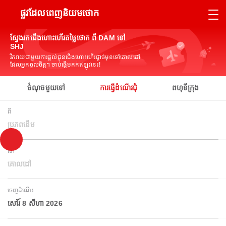
ផ្លូវដែលពេញនិយមថោក
ស្វែងរកជើងហោះហើរតម្លៃថោក ពី DAM ទៅ
SHJ
រីករាយជាមួយការផ្តល់ជូនជើងហោះហើរផ្តាច់មុខទៅគោលដៅ
ដែលអ្នកចូលចិត្ត។ ចាប់ផ្តើមកក់ឥឡូវនេះ!
ចំណុចមួយទៅ
ការធ្វើដំណើរជុំ
ពហុទីក្រុង
ពី
ប្រភពដើម
ទៅ
គោលដៅ
ចេញដំណើរ
សៅរ៍ 8 សីហា 2026