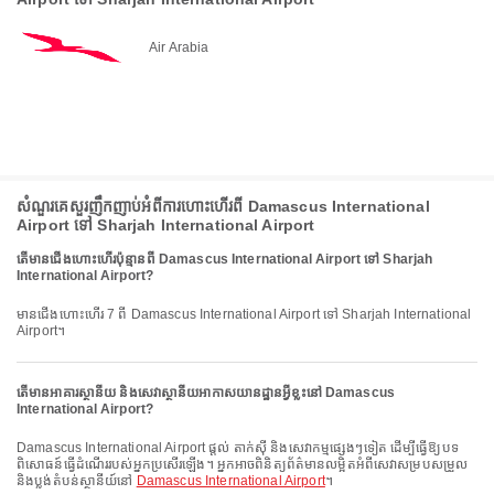
Air Arabia
សំណួរគេសួរញឹកញាប់អំពីការហោះហើរពី Damascus International
Airport ទៅ Sharjah International Airport
តើមានជើងហោះហើរប៉ុន្មានពី Damascus International Airport ទៅ Sharjah
International Airport?
មានជើងហោះហើរ 7 ពី Damascus International Airport ទៅ Sharjah International
Airport។
តើមានអាគារស្ថានីយ និងសេវាស្ថានីយអាកាសយានដ្ឋានអ្វីខ្លះនៅ Damascus
International Airport?
Damascus International Airport ផ្តល់ តាក់ស៊ី និងសេវាកម្មផ្សេងៗទៀត ដើម្បីធ្វើឱ្យបទ
ពិសោធន៍ធ្វើដំណើររបស់អ្នកប្រសើរឡើង។ អ្នកអាចពិនិត្យព័ត៌មានលម្អិតអំពីសេវាសម្របសម្រួល
និងប្លង់តំបន់ស្ថានីយ៍នៅ
Damascus International Airport
។