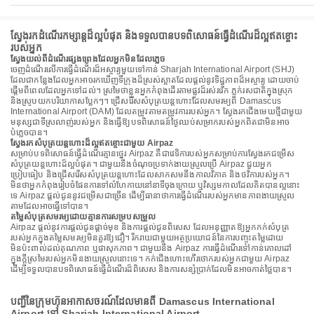
ស្វែងរកដំណើរកម្សាន្តដ៏ល្អបំផុត និងទទួលបានបទពិសោធន៍ធ្វើដំណើរដ៏ល្អឥតខ្ចោះ
របស់អ្នក
ស្វែងយល់ពីដំណើរផ្សងព្រេងដែលអ្នកមិនដែលភ្លេច
ចេញដំណើរលើការធ្វើដំណើរដ៏អស្ចារ្យមួយទៅកាន់ Sharjah International Airport (SHJ)
ដែលជាកន្លែងដែលអ្នកអាចរកឃើញទីក្រុងដ៏ស្រស់ស្អាតដែលផ្តល់នូវទិដ្ឋភាពដ៏អស្ចារ្យ ដោយចាប់
ផ្តើមពីពេលដែលអ្នកទៅដល់។ ស្រមៃថាខ្លួនអ្នកកំពុងដើរតាមផ្លូវដ៏រស់រវើក ភ្លក់រសជាតិក្នុងស្រុក
និងស្រូបយកបរិយាកាសប្លែកៗ។ ជ្រើសរើសសំបុត្រយន្តហោះដែលសមរម្យពី Damascus
International Airport (DAM) ដែលតម្រូវតាមតម្រូវការរបស់អ្នក។ ស្វែងរកជើងមេឃថ្មីជាមួយ
មនុស្សជាទីស្រលាញ់របស់អ្នក និងធ្វើឱ្យបទពិសោធន៍ថ្ងៃឈប់សម្រាករបស់អ្នកពិតជាមិនអាច
បំភ្លេចបាន។
ស្វែងរកសំបុត្រយន្តហោះដ៏ល្អឥតខ្ចោះជាមួយ Airpaz
សម្រាប់បទពិសោធន៍ធ្វើដំណើរគ្មានថ្នេរ Airpaz គឺជាវេទិការបស់អ្នកសម្រាប់ការស្វែងរកជម្រើស
សំបុត្រយន្តហោះដ៏ល្អបំផុត។ ជាមួយនឹងចំណុចប្រទាក់ងាយស្រួលប្រើ Airpaz ជួយអ្នក
ប្រៀបធៀប និងជ្រើសរើសសំបុត្រយន្តហោះដែលសាកសមនឹងកាលវិភាគ និងថវិការបស់អ្នក។
មិនថាអ្នកកំពុងរៀបចំផែនការទៅលំហែកាយនៅនាទីចុងក្រោយ ឬវិស្សមកាលដែលគិតបានល្អនោះ
ទេ Airpaz ផ្តល់ជូននូវជម្រើសជាច្រើន ដើម្បីធានាថាការធ្វើដំណើររបស់អ្នកមានភាពងាយស្រួល
តាមដែលអាចធ្វើទៅបាន។
តម្លៃសំបុត្រសមរម្យដោយគ្មានការសម្របសម្រួល
Airpaz ផ្តល់នូវការផ្តល់ជូនផ្តាច់មុខ និងការផ្តល់ជូនពិសេស ដែលអនុញ្ញាតឱ្យអ្នកកក់សំបុត្រ
របស់អ្នកក្នុងតម្លៃសមរម្យមិនគួរឱ្យជឿ។ រីករាយជាមួយអត្ថប្រយោជន៍នៃការបញ្ចុះតម្លៃដោយ
មិនប៉ះពាល់ដល់គុណភាព ឬផាសុកភាព។ ជាមួយនឹង Airpaz ការធ្វើដំណើរទៅកាន់គោលដៅ
ក្នុងក្តីស្រមៃរបស់អ្នកមិនងាយស្រួលនោះទេ។ កក់ជើងហោះហើរថោករបស់អ្នកជាមួយ Airpaz
ដើម្បីទទួលបានបទពិសោធន៍ធ្វើដំណើរដ៏ពិសេស និងការសន្សំប្រាក់ដែលមិនអាចកាត់ថ្លៃបាន។
បញ្ជីនៃក្រុមហ៊ុនអាកាសចរណ៍ដែលមានពី Damascus International
Airport ទៅ Sharjah International Airport