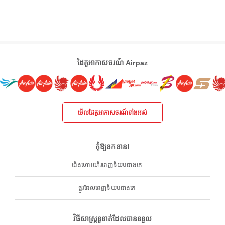
ដៃគូអាកាសចរណ៍ Airpaz
មើលដៃគូអាកាសចរណ៍ទាំងអស់
កុំឱ្យខកខាន!
ជើងហោះហើរពេញនិយមជាងគេ
ផ្លូវដែលពេញនិយមជាងគេ
វិធីសាស្ត្រទូទាត់ដែលបានទទួល