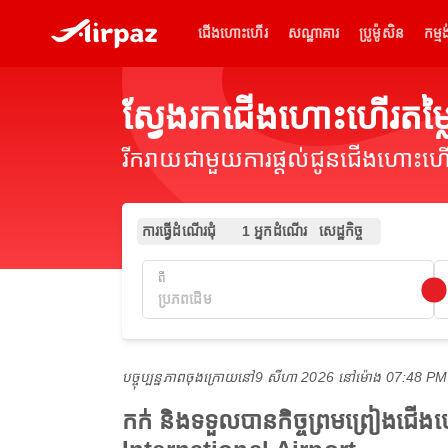
ជើងហោះហើរ
សណ្ឋាគារ
ប្រូម៉ូសិន
កម្មង
ស្វែងរកជើងហោះហើរតម
រីករាយជាមួយការផ្តល់ជូនជើងហោះហើរ
ការធ្វើដំណើរជុំ
1 អ្នកដំណើរ
សេដ្ឋកិច្ច
ពី
បច្ចុប្បន្នភាពចុងក្រោយនៅ
9 សីហា 2026 នៅ​ម៉ោង 07:48 P
កក់ និងទទួលបានកិច្ចព្រមព្រៀងជ