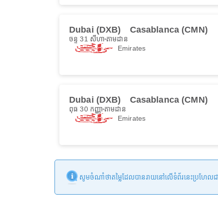
Dubai (DXB)
Casablanca (CMN)
ចន្ទ 31 សីហា
តាមដាន
Emirates
Dubai (DXB)
Casablanca (CMN)
ពុធ 30 កញ្ញា
តាមដាន
Emirates
សូមចំណាំថាតម្លៃដែលបានរាយនៅលើទំព័រនេះប្រហែលជាមិនទា