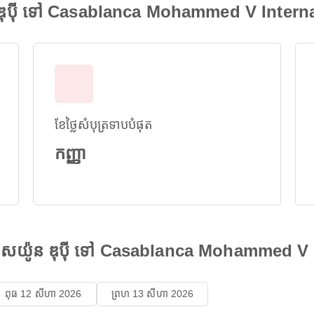
 ឌុប៉ី ទៅ Casablanca Mohammed V Interna
ខែថ្លៃសំបុត្រទាបបំផុត
កញ្ញា
ាកាសយ៉ូន ឌុប៉ី ទៅ Casablanca Mohammed V 
ពុធ 12 សីហា 2026
ព្រហ 13 សីហា 2026