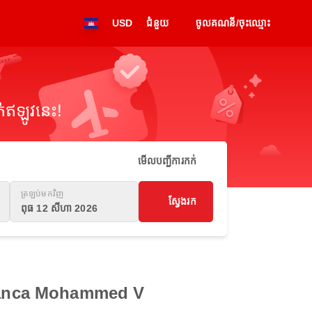
USD
ជំនួយ
ចូលគណនី/ចុះឈ្មោះ
់ឥឡូវនេះ!
មើលបញ្ជីការកក់
ត្រឡប់មកវិញ
ស្វែងរក
ពុធ 12 សីហា 2026
asablanca Mohammed V