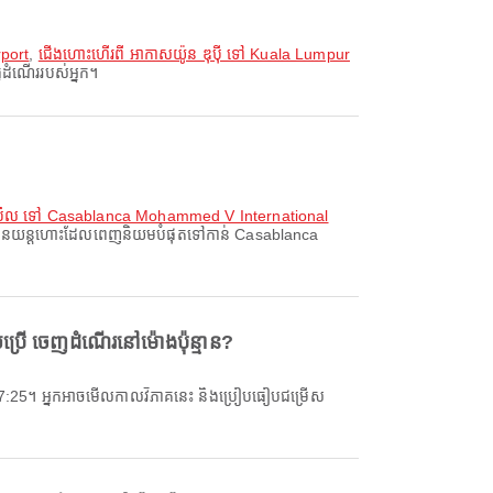
rport
,
ជើងហោះហើរពី អាកាសយ៉ូន ឌុប៉ី ទៅ Kuala Lumpur
វើដំណើររបស់អ្នក។
តង់ប៊ឺល ទៅ Casablanca Mohammed V International
រលានយន្តហោះដែលពេញនិយមបំផុតទៅកាន់ Casablanca
រើ ចេញដំណើរនៅម៉ោងប៉ុន្មាន?