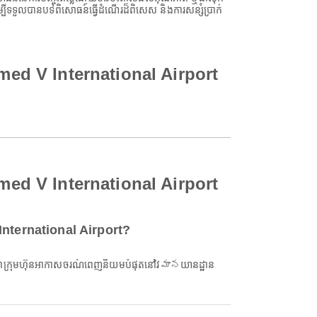
ីទទួលបានបទពិសោធន៍ធ្វើដំណើរដ៏ពិសេស និងការសន្សំប្រាក់
mmed V International Airport
mmed V International Airport
nternational Airport?
ក្រុមហ៊ុនអាកាសចរណ៍ពេញនិយមបំផុតនៅវిమానយានដ្ឋាន