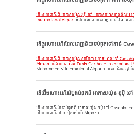
តើផ្លូវហោះហើរដែលពេញនិយមបំផុតពី អាកាសយ៉ូន ឌុប
ជើងហោះហើរពី អាកាសយ៉ូន ឌុប៉ី ទៅ អាកាសយានដ្ឋាននិនុយ អាក
International Airport
គឺជាមាគ៌ាព្រលានយន្តហោះដែលពេញនិយមប
តើផ្លូវហោះហើរដែលពេញនិយមបំផុតទៅកាន់ Cas
ជើងហោះហើរពី អាកាសយ៉ូន សាប៊ីហា ហ្គោកហេន ទៅ Casa
Airport
,
ជើងហោះហើរពី Tunis Carthage International
Mohammed V International Airport។ មាគ៌ាទាំងនេះផ្តល់នូវ
តើជើងហោះហើរដំបូងបំផុតពី អាកាសយ៉ូន ឌុប៉ី
ជើងហោះហើរដំបូងបំផុតពី អាកាសយ៉ូន ឌុប៉ី ទៅ Casablanca Mohammed V International Airport ជាមួយ Emirates ចេញដំណើរនៅម៉ោង 07:25។ អ្នកអាចមើលកាលវិភាគនេះ និងប្រៀបធៀបជម្រើស
ជើងហោះហើរផ្សេងទៀតនៅលើ Airpaz។