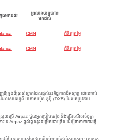
ព្រលានយន្តហោះ
ក្រុងមកដល់
មកដល់
lanca
CMN
ពិនិត្យតម្លៃ
lanca
CMN
ពិនិត្យតម្លៃ
ងដ៏ស្រស់ស្អាតដែលផ្តល់នូវទិដ្ឋភាពដ៏អស្ចារ្យ ដោយចាប់
តហោះដែលសមរម្យពី អាកាសយ៉ូន ឌុប៉ី (DXB) ដែលតម្រូវតាម
យស្រួលប្រើ Airpaz ជួយអ្នកប្រៀបធៀប និងជ្រើសរើសសំបុត្រ
irpaz ផ្តល់ជូននូវជម្រើសជាច្រើន ដើម្បីធានាថាការធ្វើ
្ថប្រយោជន៍នៃការបញ្ចុះតម្លៃដោយមិនប៉ះពាល់ដល់គុណភាព ឬផាសុក