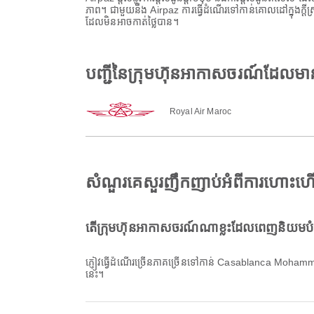
ភាព។ ជាមួយនឹង Airpaz ការធ្វើដំណើរទៅកាន់គោលដៅក្នុងក្ត
ដែលមិនអាចកាត់ថ្លៃបាន។
បញ្ជីនៃក្រុមហ៊ុនអាកាសចរណ៍ដែល
Royal Air Maroc
សំណួរគេសួរញឹកញាប់អំពីការហោះហ
តើក្រុមហ៊ុនអាកាសចរណ៍ណាខ្លះដែលពេញនិយម
ភ្ញៀវធ្វើដំណើរច្រើនភាគច្រើនទៅកាន់ Casablanca Moh
នេះ។