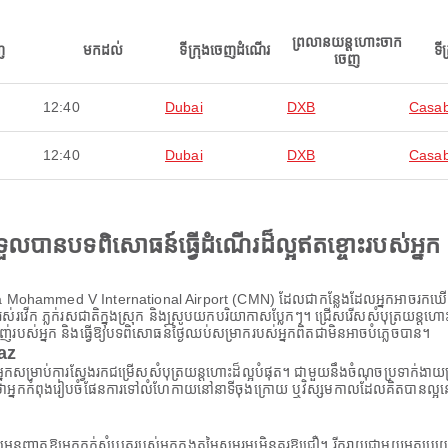
ព្រលានយន្តហោះចាក
ញ
មកដល់
ទីក្រុងចេញដំណើរ
ទី
ចេញ
12:40
Dubai
DXB
Casab
12:40
Dubai
DXB
Casab
ងទទួលបានបទពិសោធន៍ធ្វើដំណើរដ៏ល្អឥតខ្ចោះរបស់អ្នក
 Mohammed V International Airport (CMN) ដែលជាកន្លែងដែលអ្នកអាចរកឃើញទីក្រុ
វដ៏រស់រវើក ភ្លក់រសជាតិក្នុងស្រុក និងស្រូបយកបរិយាកាសប្លែកៗ។ ជ្រើសរើសសំបុត្រយន្
ាញ់របស់អ្នក និងធ្វើឱ្យបទពិសោធន៍ថ្ងៃឈប់សម្រាករបស់អ្នកពិតជាមិនអាចបំភ្លេចបាន។
paz
ស់អ្នកសម្រាប់ការស្វែងរកជម្រើសសំបុត្រយន្តហោះដ៏ល្អបំផុត។ ជាមួយនឹងចំណុចប្រទាក់ងា
នកកំពុងរៀបចំផែនការទៅលំហែកាយនៅនាទីចុងក្រោយ ឬវិស្សមកាលដែលគិតបានល្អនោះទេ A
ដែលអនុញ្ញាតឱ្យអ្នកកក់សំបុត្ររបស់អ្នកក្នុងតម្លៃសមរម្យមិនគួរឱ្យជឿ។ រីករាយជាមួយអត