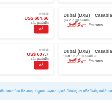
ចាប់ផ្ដើមពី
Dubai (DXB)
Casabl
US$ 604.66
ពុធ 2 កញ្ញា
តាមដាន
តម្លៃ/ អ្នកដំណើរ
Emirates
កក់
ចាប់ផ្ដើមពី
Dubai (DXB)
Casabl
US$ 607.7
ព្រហ 13 សីហា
តាមដាន
តម្លៃ/ អ្នកដំណើរ
Emirates
កក់
ន់សម័យ និងអាចផ្លាស់ប្តូរដោយគ្មានការជូនដំណឹងជាមុន។ យើងខិតខំផ្តល់ព័ត៌មានត្រឹមត្