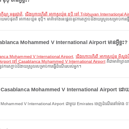
៉ី មានអ្វីខ្លះ?
ូីណូ អន្តរជាតិ
,
ជើងហោះហើរពី អាកាសយ៉ូន ឌុប៉ី ទៅ Tribhuvan International Ai
ំផុតពី អាកាសយ៉ូន ឌុប៉ី។ មាគ៌ាទាំងនេះផ្តល់នូវការតភ្ជាប់ដ៏ងាយស្រួលសម្រាប់ការធ្
ablanca Mohammed V International Airport មានអ្វីខ្លះ?
blanca Mohammed V International Airport
,
ជើងហោះហើរពី អាកាសយ៉ូន អ៊ីស្
 Airport ទៅ Casablanca Mohammed V International Airport
គឺជាមាគ៌ាព្
ការតភ្ជាប់ដ៏ងាយស្រួលសម្រាប់ការធ្វើដំណើររបស់អ្នក។
 ទៅ Casablanca Mohammed V International Airport ដោយប្