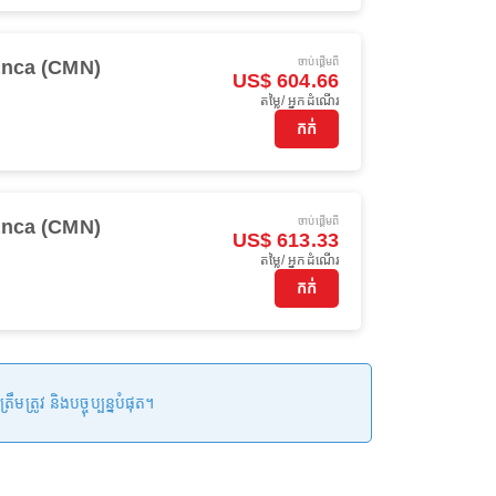
ចាប់ផ្ដើមពី
anca (CMN)
US$ 604.66
តម្លៃ/ អ្នកដំណើរ
កក់
ចាប់ផ្ដើមពី
anca (CMN)
US$ 613.33
តម្លៃ/ អ្នកដំណើរ
កក់
រូវ និងបច្ចុប្បន្នបំផុត។