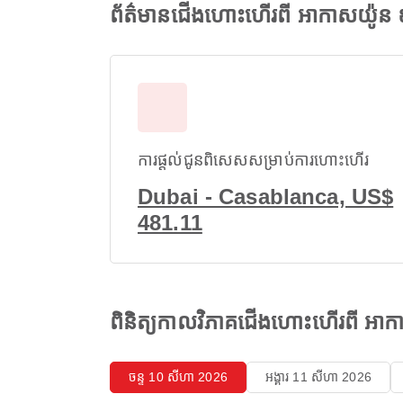
ព័ត៌មានជើងហោះហើរពី អាកាសយ៉ូន
ការផ្តល់ជូនពិសេសសម្រាប់ការហោះហើរ
Dubai - Casablanca, US$
481.11
ពិនិត្យកាលវិភាគជើងហោះហើរពី អ
ចន្ទ 10 សីហា 2026
អង្គារ 11 សីហា 2026