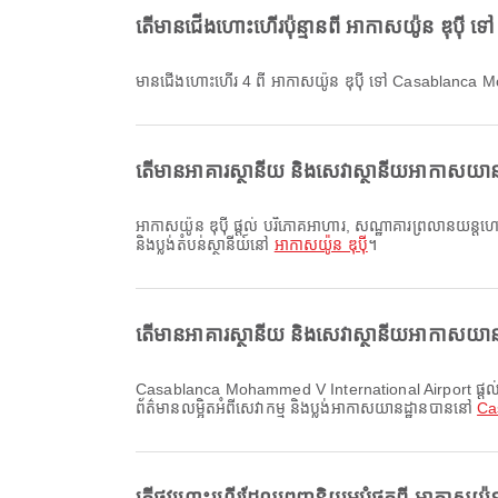
តើមានជើងហោះហើរប៉ុន្មានពី អាកាសយ៉ូន ឌុប
មានជើងហោះហើរ 4 ពី អាកាសយ៉ូន ឌុប៉ី ទៅ Casablanca
តើមានអាគារស្ថានីយ និងសេវាស្ថានីយអាកាសយានដ្ឋា
អាកាសយ៉ូន ឌុប៉ី ផ្តល់ បរិភោគអាហារ, សណ្ឋាគារព្រលានយន្តហោះ, ការជួលរថយន្ត និងសេវាកម្មផ្សេងៗទៀត ដើម្បីធ្វើឱ្យបទពិសោធន៍ធ្វើដំណើររបស់អ្នកប្រសើរឡើង។ អ្នកអាចពិនិត្យព័ត៌មានលម្អិតអំពីសេវាសម្របសម្រួល
និងប្លង់តំបន់ស្ថានីយ៍នៅ
អាកាសយ៉ូន ឌុប៉ី
។
តើមានអាគារស្ថានីយ និងសេវាស្ថានីយអាកាសយា
Casablanca Mohammed V International Airport ផ្តល់ សណ្ឋាគារព្រលានយន្តហោះ, រថភ្លើង, គ្លីនិក និងឱសថស្ថាន និងសេវាផ្សេងៗទៀត ដើម្បីធ្វើឱ្យបទពិសោធន៍ដំណើររបស់អ្នកប្រសើរឡើង។ អ្នកអាចពិនិត្យ
ព័ត៌មានលម្អិតអំពីសេវាកម្ម និងប្លង់អាកាសយានដ្ឋានបាននៅ
Ca