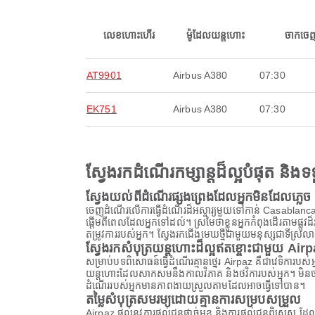
លេខហោះហើរ
ម៉ូដែលយន្តហោះ
ចាកចេ
AT9901
Airbus A380
07:30
EK751
Airbus A380
07:30
ស្វែងរកដំណើរកម្សាន្តដ៏ល្អបំផុត និ
ស្វែងយល់ពីដំណើរផ្សងព្រេងដែលអ្នកមិនដែលភ្លេច
ចេញដំណើរលើការធ្វើដំណើរដ៏អស្ចារ្យមួយទៅកាន់ Casablanca
ផ្តើមពីពេលដែលអ្នកទៅដល់។ ស្រមៃថាខ្លួនអ្នកកំពុងដើរតាមផ្លូ
តម្រូវការរបស់អ្នក។ ស្វែងរកជើងមេឃថ្មីជាមួយមនុស្សជាទីស្រល
ស្វែងរកសំបុត្រយន្តហោះដ៏ល្អឥតខ្ចោះជាមួយ Air
សម្រាប់បទពិសោធន៍ធ្វើដំណើរគ្មានថ្នេរ Airpaz គឺជាវេទិការប
យន្តហោះដែលសាកសមនឹងកាលវិភាគ និងថវិការបស់អ្នក។ មិនថាអ្
ដំណើររបស់អ្នកមានភាពងាយស្រួលតាមដែលអាចធ្វើទៅបាន។
តម្លៃសំបុត្រសមរម្យដោយគ្មានការសម្របសម្រួល
Airpaz ផ្តល់នូវការផ្តល់ជូនផ្តាច់មុខ និងការផ្តល់ជូនពិសេស 