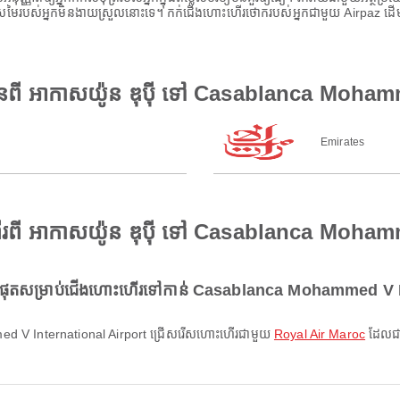
ីស្រមៃរបស់អ្នកមិនងាយស្រួលនោះទេ។ កក់ជើងហោះហើរថោករបស់អ្នកជាមួយ Airpaz ដើម្ប
មានពី អាកាសយ៉ូន ឌុប៉ី ទៅ Casablanca Moha
Emirates
ើរពី អាកាសយ៉ូន ឌុប៉ី ទៅ Casablanca Moha
បំផុតសម្រាប់ជើងហោះហើរទៅកាន់ Casablanca Mohammed V I
ammed V International Airport ជ្រើសរើសហោះហើរជាមួយ
Royal Air Maroc
ដែលជា