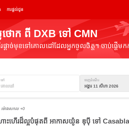
់
ការផ្តល់ជូន
្លៃថោក ពី DXB ទៅ CMN
ផ្តាច់មុខទៅគោលដៅដែលអ្នកចូលចិត្ត។ ចាប់ផ្តើមកក
ទៅ
ចេញដំណើរ
អង្គារ 11 សីហា 2026
M ម៉ោង​សកល +0
ើងហោះហើរដ៏ល្អបំផុតពី អាកាសយ៉ូន ឌុប៉ី ទៅ C