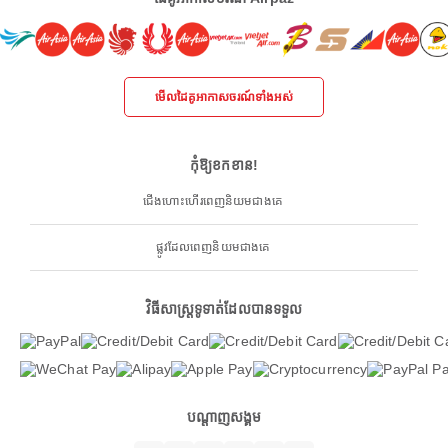
មើលដៃគូអាកាសចរណ៍ទាំងអស់
កុំឱ្យខកខាន!
ជើងហោះហើរពេញនិយមជាងគេ
ផ្លូវដែលពេញនិយមជាងគេ
វិធីសាស្ត្រទូទាត់ដែលបានទទួល
បណ្តាញសង្គម