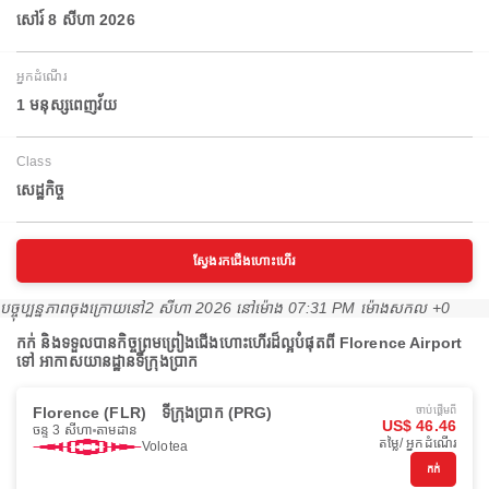
សៅរ៍ 8 សីហា 2026
អ្នកដំណើរ
1 មនុស្សពេញវ័យ
Class
សេដ្ឋកិច្ច
ស្វែងរកជើងហោះហើរ
បច្ចុប្បន្នភាពចុងក្រោយនៅ
2 សីហា 2026 នៅ​ម៉ោង 07:31 PM ម៉ោង​សកល +0
កក់ និងទទួលបានកិច្ចព្រមព្រៀងជើងហោះហើរដ៏ល្អបំផុតពី Florence Airport
ទៅ អាកាសយានដ្ឋានទីក្រុងប្រាក
Florence (FLR)
ទីក្រុងប្រាក (PRG)
ចាប់ផ្ដើមពី
US$ 46.46
ចន្ទ 3 សីហា
តាមដាន
តម្លៃ/ អ្នកដំណើរ
Volotea
កក់