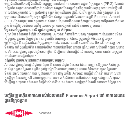
ចេញដំណើរលើការធ្វើដំណើរដ៏អស្ចារ្យមួយទៅកាន់ អាកាសយានដ្ឋានទីក្រុងប្រាក (PRG) ដែលជា
កន្លែងដែលអ្នកអាចរកឃើញទីក្រុងដ៏ស្រស់ស្អាតដែលផ្តល់នូវទិដ្ឋភាពដ៏អស្ចារ្យ ដោយចាប់ផ្តើមពី
ពេលដែលអ្នកទៅដល់។ ស្រមៃថាខ្លួនអ្នកកំពុងដើរតាមផ្លូវដ៏រស់រវើក ភ្លក់រសជាតិក្នុងស្រុក និង
ស្រូបយកបរិយាកាសប្លែកៗ។ ជ្រើសរើសសំបុត្រយន្តហោះដែលសមរម្យពី Florence Airport
(FLR) ដែលតម្រូវតាមតម្រូវការរបស់អ្នក។ ស្វែងរកជើងមេឃថ្មីជាមួយមនុស្សជាទីស្រលាញ់របស់
អ្នក និងធ្វើឱ្យបទពិសោធន៍ថ្ងៃឈប់សម្រាករបស់អ្នកពិតជាមិនអាចបំភ្លេចបាន។
ស្វែងរកសំបុត្រយន្តហោះដ៏ល្អឥតខ្ចោះជាមួយ Airpaz
សម្រាប់បទពិសោធន៍ធ្វើដំណើរគ្មានថ្នេរ Airpaz គឺជាវេទិការបស់អ្នកសម្រាប់ការស្វែងរកជម្រើស
សំបុត្រយន្តហោះដ៏ល្អបំផុត។ ជាមួយនឹងចំណុចប្រទាក់ងាយស្រួលប្រើ Airpaz ជួយអ្នក
ប្រៀបធៀប និងជ្រើសរើសសំបុត្រយន្តហោះដែលសាកសមនឹងកាលវិភាគ និងថវិការបស់អ្នក។
មិនថាអ្នកកំពុងរៀបចំផែនការទៅលំហែកាយនៅនាទីចុងក្រោយ ឬវិស្សមកាលដែលគិតបានល្អនោះ
ទេ Airpaz ផ្តល់ជូននូវជម្រើសជាច្រើន ដើម្បីធានាថាការធ្វើដំណើររបស់អ្នកមានភាពងាយស្រួល
តាមដែលអាចធ្វើទៅបាន។
តម្លៃសំបុត្រសមរម្យដោយគ្មានការសម្របសម្រួល
Airpaz ផ្តល់នូវការផ្តល់ជូនផ្តាច់មុខ និងការផ្តល់ជូនពិសេស ដែលអនុញ្ញាតឱ្យអ្នកកក់សំបុត្រ
របស់អ្នកក្នុងតម្លៃសមរម្យមិនគួរឱ្យជឿ។ រីករាយជាមួយអត្ថប្រយោជន៍នៃការបញ្ចុះតម្លៃដោយ
មិនប៉ះពាល់ដល់គុណភាព ឬផាសុកភាព។ ជាមួយនឹង Airpaz ការធ្វើដំណើរទៅកាន់គោលដៅ
ក្នុងក្តីស្រមៃរបស់អ្នកមិនងាយស្រួលនោះទេ។ កក់ជើងហោះហើរថោករបស់អ្នកជាមួយ Airpaz
ដើម្បីទទួលបានបទពិសោធន៍ធ្វើដំណើរដ៏ពិសេស និងការសន្សំប្រាក់ដែលមិនអាចកាត់ថ្លៃបាន។
បញ្ជីនៃក្រុមហ៊ុនអាកាសចរណ៍ដែលមានពី Florence Airport ទៅ អាកាសយាន
ដ្ឋានទីក្រុងប្រាក
Volotea