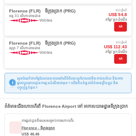
Florence (FLR)
ទីក្រុងប្រាក (PRG)
ចាប់ផ្ដើមពី
US$ 54.8
ចន្ទ 31 សីហា
តាមដាន
តម្លៃ/ អ្នកដំណើរ
Volotea
កក់
Florence (FLR)
ទីក្រុងប្រាក (PRG)
ចាប់ផ្ដើមពី
US$ 112.43
សុក្រ 7 សីហា
តាមដាន
តម្លៃ/ អ្នកដំណើរ
Volotea
កក់
សូមចំណាំថាតម្លៃដែលបានរាយនៅលើទំព័រនេះប្រហែលជាមិនទាន់សម័យ និងអាច
ផ្លាស់ប្តូរដោយគ្មានការជូនដំណឹងជាមុន។ យើងខិតខំផ្តល់ព័ត៌មានត្រឹមត្រូវ និង
បច្ចុប្បន្នបំផុត។
ព័ត៌មានជើងហោះហើរពី Florence Airport ទៅ អាកាសយានដ្ឋានទីក្រុងប្រាក
ការផ្តល់ជូនពិសេសសម្រាប់ការហោះហើរ
Florence - ទីក្រុងប្រាក
US$ 46.46