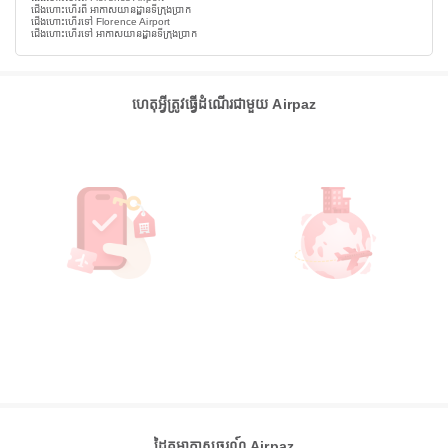
ជើងហោះហើរពី អាកាសយានដ្ឋានទីក្រុងប្រាក
ជើងហោះហើរទៅ Florence Airport
ជើងហោះហើរទៅ អាកាសយានដ្ឋានទីក្រុងប្រាក
ហេតុអ្វីត្រូវធ្វើដំណើរជាមួយ Airpaz
ដៃគូអាកាសចរណ៍ Airpaz