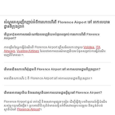
សំណួរគេសួរញឹកញាប់អំពីការហោះហើរពី Florence Airport ទៅ អាកាសយាន
ដ្ឋានទីក្រុងប្រាក
តើក្រុមហ៊ុនអាកាសចរណ៍ណាដែលពេញនិយមបំផុតសម្រាប់ការហោះហើរពី Florence
Airport?
ភាគច្រើននៃអ្នកធ្វើដំណើរពី Florence Airport ជ្រើសរើសហោះជាមួយ
Volotea
,
ITA
Airways
,
Vueling Airlines
ដែលជាអាកាសចរណ៍ពេញនិយមបំផុតសម្រាប់ការធ្វើដំណើរ
ចេញពីវិមាននេះ។
តើមានជើងហោះហើរប៉ុន្មានពី Florence Airport ទៅ អាកាសយានដ្ឋានទីក្រុងប្រាក?
មានជើងហោះហើរ 1 ពី Florence Airport ទៅ អាកាសយានដ្ឋានទីក្រុងប្រាក។
តើមានអាគារស្ថានីយ និងសេវាស្ថានីយអាកាសយានដ្ឋានអ្វីខ្លះនៅ Florence Airport?
Florence Airport ផ្តល់ តាក់ស៊ី និងសេវាកម្មផ្សេងៗទៀត ដើម្បីធ្វើឱ្យបទពិសោធន៍ធ្វើដំណើរ
របស់អ្នកប្រសើរឡើង។ អ្នកអាចពិនិត្យព័ត៌មានលម្អិតអំពីសេវាសម្របសម្រួល និងប្លង់តំបន់
ស្ថានីយ៍នៅ
Florence Airport
។