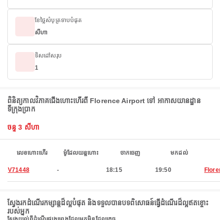
ខែថ្លៃសំបុត្រទាបបំផុត
សីហា
ទិសដៅសរុប
1
ពិនិត្យកាលវិភាគជើងហោះហើរពី Florence Airport ទៅ អាកាសយានដ្ឋាន
ទីក្រុងប្រាក
ចន្ទ 3 សីហា
លេខហោះហើរ
ម៉ូដែលយន្តហោះ
ចាកចេញ
មកដល់
V71448
-
18:15
19:50
Flore
ស្វែងរកដំណើរកម្សាន្តដ៏ល្អបំផុត និងទទួលបានបទពិសោធន៍ធ្វើដំណើរដ៏ល្អឥតខ្ចោះ
របស់អ្នក
ស្វែងយល់ពីដំណើរផ្សងព្រេងដែលអ្នកមិនដែលភ្លេច