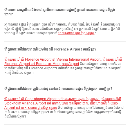
តើមានអាគារស្ថានីយ និងសេវាស្ថានីយអាកាសយានដ្ឋានអ្វីខ្លះនៅ អាកាសយានដ្ឋានទីក្រុង
ប្រាក?
អាកាសយានដ្ឋានទីក្រុងប្រាក ផ្តល់ បរិភោគអាហារ, តំបន់ជក់បារី, តំបន់រង់ចាំ និងសេវាផ្សេងៗ
ទៀត ដើម្បីធ្វើឱ្យបទពិសោធន៍ដំណើររបស់អ្នកប្រសើរឡើង។ អ្នកអាចពិនិត្យព័ត៌មានលម្អិតអំពី
សេវាកម្ម និងប្លង់អាកាសយានដ្ឋានបាននៅ
អាកាសយានដ្ឋានទីក្រុងប្រាក
។
តើផ្លូវហោះហើរដែលពេញនិយមបំផុតពី Florence Airport មានអ្វីខ្លះ?
ជើងហោះហើរពី Florence Airport ទៅ Vienna International Airport
,
ជើងហោះហើរពី
Florence Airport ទៅ Bordeaux Merignac Airport
គឺជាមាគ៌ាព្រលានយន្តហោះដែល
ពេញនិយមបំផុតពី Florence Airport។ មាគ៌ាទាំងនេះផ្តល់នូវការតភ្ជាប់ដ៏ងាយស្រួលសម្រាប់
ការធ្វើដំណើររបស់អ្នក។
តើផ្លូវហោះហើរដែលពេញនិយមបំផុតទៅកាន់ អាកាសយានដ្ឋានទីក្រុងប្រាក មានអ្វីខ្លះ?
ជើងហោះហើរពី Copenhagen Airport ទៅ អាកាសយានដ្ឋានទីក្រុងប្រាក
,
ជើងហោះហើរពី
Stockholm Arlanda Airport ទៅ អាកាសយានដ្ឋានទីក្រុងប្រាក
,
ជើងហោះហើរពី Oslo
Airport ទៅ អាកាសយានដ្ឋានទីក្រុងប្រាក
គឺជាមាគ៌ាព្រលានយន្តហោះដែលពេញនិយមបំផុតទៅ
កាន់ អាកាសយានដ្ឋានទីក្រុងប្រាក។ មាគ៌ាទាំងនេះផ្តល់នូវការតភ្ជាប់ដ៏ងាយស្រួលសម្រាប់ការធ្វើ
ដំណើររបស់អ្នក។