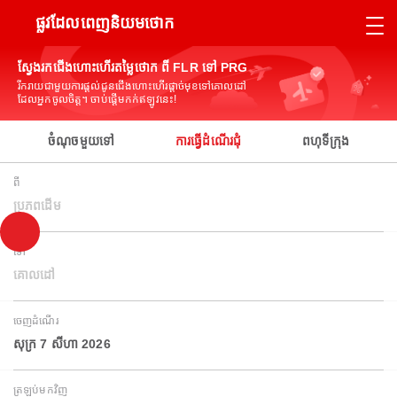
ផ្លូវដែលពេញនិយមថោក
ស្វែងរកជើងហោះហើរតម្លៃថោក ពី FLR ទៅ PRG
រីករាយជាមួយការផ្តល់ជូនជើងហោះហើរផ្តាច់មុខទៅគោលដៅ
ដែលអ្នកចូលចិត្ត។ ចាប់ផ្តើមកក់ឥឡូវនេះ!
ចំណុចមួយទៅ
ការធ្វើដំណើរជុំ
ពហុទីក្រុង
ពី
ប្រភពដើម
ទៅ
គោលដៅ
ចេញដំណើរ
សុក្រ 7 សីហា 2026
ត្រឡប់មកវិញ