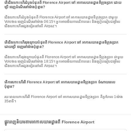
តើជើងហោះហើរដំបូងបំផុតពី Florence Airport ទៅ អាកាសយានដ្ឋានទីក្រុងប្រាក ដោយ
ប្រើ ចេញដំណើរនៅម៉ោងប៉ុន្មាន?
ជើងហោះហើរដំបូងបំផុតពី Florence Airport ទៅ អាកាសយានដ្ឋានទីក្រុងប្រាក ជាមួយ
Volotea ចេញដំណើរនៅម៉ោង 06:15។ អ្នកអាចមើលកាលវិភាគនេះ និងប្រៀបធៀបជម្រើស
ជើងហោះហើរផ្សេងទៀតនៅលើ Airpaz។
តើជើងហោះហើរចុងក្រោយបំផុតពី Florence Airport ទៅ អាកាសយានដ្ឋានទីក្រុងប្រាក
ដោយប្រើ ចេញនៅម៉ោងប៉ុន្មាន?
ជើងហោះហើរចុងក្រោយបំផុតពី Florence Airport ទៅ អាកាសយានដ្ឋានទីក្រុងប្រាក ជាមួយ
Volotea ចេញដំណើរនៅម៉ោង 18:15។ អ្នកអាចមើលកាលវិភាគនេះ និងប្រៀបធៀបជម្រើស
ជើងហោះហើរផ្សេងទៀតនៅលើ Airpaz។
តើការហោះហើរពី Florence Airport ទៅ អាកាសយានដ្ឋានទីក្រុងប្រាក ចំណាយពេល
ប៉ុន្មាន?
រយៈពេលហោះហើរពី Florence Airport ទៅ អាកាសយានដ្ឋានទីក្រុងប្រាក គឺប្រហែល 1ម៉ោង
35នាទី។
ផ្លូវពេញនិយមតាមអាកាសយានដ្ឋានពី Florence Airport