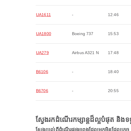
UA1611
-
12:46
UA1800
Boeing 737
15:53
UA279
Airbus A321 N
17:48
B6106
-
18:40
B6706
-
20:55
ស្វែងរកដំណើរកម្សាន្តដ៏ល្អបំផុត និ
ស្វែងយល់ពីដំណើរផ្សងព្រេងដែលអ្នកមិនដែលភ្លេច