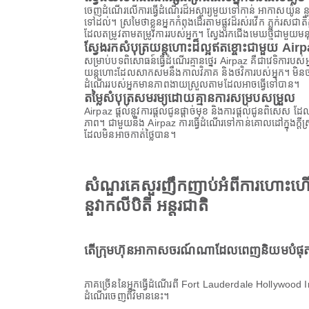
ចេញដំណើរលើការធ្វើដំណើរដ៏អស្ចារ្យមួយទៅកាន់ អាកាសយ៉ូន នួវ
ទៅដល់។ ស្រមៃថាខ្លួនអ្នកកំពុងដើរតាមផ្លូវដ៏រស់រវើក ភ្លក់
ដែលតម្រូវតាមតម្រូវការរបស់អ្នក។ ស្វែងរកជើងមេឃថ្មីជាមួយមន
ស្វែងរកសំបុត្រយន្តហោះដ៏ល្អឥតខ្ចោះជាមួយ Air
សម្រាប់បទពិសោធន៍ធ្វើដំណើរគ្មានថ្នេរ Airpaz គឺជាវេទិការប
យន្តហោះដែលសាកសមនឹងកាលវិភាគ និងថវិការបស់អ្នក។ មិនថាអ្
ដំណើររបស់អ្នកមានភាពងាយស្រួលតាមដែលអាចធ្វើទៅបាន។
តម្លៃសំបុត្រសមរម្យដោយគ្មានការសម្របសម្រួល
Airpaz ផ្តល់នូវការផ្តល់ជូនផ្តាច់មុខ និងការផ្តល់ជូនពិសេស 
ភាព។ ជាមួយនឹង Airpaz ការធ្វើដំណើរទៅកាន់គោលដៅក្នុងក្ត
ដែលមិនអាចកាត់ថ្លៃបាន។
សំណួរគេសួរញឹកញាប់អំពីការហោះហ
នួវាកលីបិតី អន្តរជាតិ
តើក្រុមហ៊ុនអាកាសចរណ៍ណាដែលពេញនិយមបំផុត
ភាគច្រើននៃអ្នកធ្វើដំណើរពី Fort Lauderdale Hollywoo
ដំណើរចេញពីវិមាននេះ។