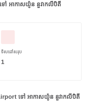
 អាកាសយ៉ូន នួវាកលីបិតី
ទិសដៅសរុប
1
port ទៅ អាកាសយ៉ូន នួវាកលីបិតី