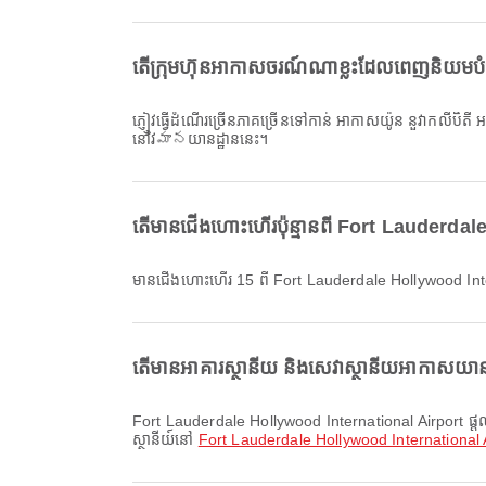
តើក្រុមហ៊ុនអាកាសចរណ៍ណាខ្លះដែលពេញនិយមបំផុ
ភ្ញៀវធ្វើដំណើរច្រើនភាគច្រើនទៅកាន់ អាកាសយ៉ូន នួវាកលីបិ
នៅវిమానយានដ្ឋាននេះ។
តើមានជើងហោះហើរប៉ុន្មានពី Fort Lauderdale
មានជើងហោះហើរ 15 ពី Fort Lauderdale Hollywood Inter
តើមានអាគារស្ថានីយ និងសេវាស្ថានីយអាកាសយាន
Fort Lauderdale Hollywood International Airport ផ្តល់ និងសេវាកម្មផ្សេងៗទៀត ដើម្បីធ្វើឱ្យបទពិសោធន៍ធ្វើដំណើររបស់អ្នកប្រសើរឡើង។ អ្នកអាចពិនិត្យព័ត៌មានលម្អិតអំពីសេវាសម្របសម្រួល និងប្លង់តំបន់
ស្ថានីយ៍នៅ
Fort Lauderdale Hollywood International 