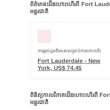
ព័ត៌មានជើងហោះហើរពី Fort Laude
អន្តរជាតិ
ការផ្តល់ជូនពិសេសសម្រាប់ការហោះហើរ
Fort Lauderdale - New
York, US$ 74.45
ពិនិត្យកាលវិភាគជើងហោះហើរពី Fo
អន្តរជាតិ