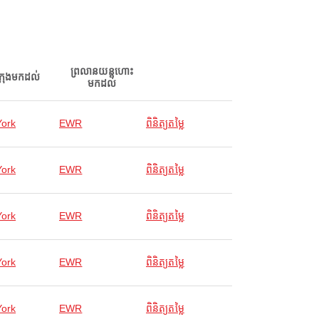
ព្រលានយន្តហោះ
ក្រុងមកដល់
មកដល់
ork
EWR
ពិនិត្យតម្លៃ
ork
EWR
ពិនិត្យតម្លៃ
ork
EWR
ពិនិត្យតម្លៃ
ork
EWR
ពិនិត្យតម្លៃ
ork
EWR
ពិនិត្យតម្លៃ