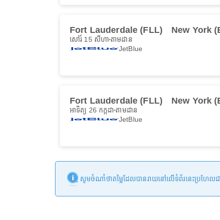
Fort Lauderdale (FLL)
New York 
សៅរ៍ 15 សីហា
តាមដាន
JetBlue
Fort Lauderdale (FLL)
New York 
អាទិត្យ 26 កក្កដា
តាមដាន
JetBlue
សូមចំណាំថាតម្លៃដែលបានរាយនៅលើទំព័រនេះប្រហែលជាមិនទា