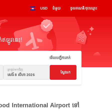
USD
ជំនួយ
ចូលគណនី/ចុះឈ្មោះ
់ឥឡូវនេះ!
មើលបញ្ជីការកក់
ត្រឡប់មកវិញ
ស្វែងរក
សៅរ៍ 8 សីហា 2026
ywood International Airport ទៅ