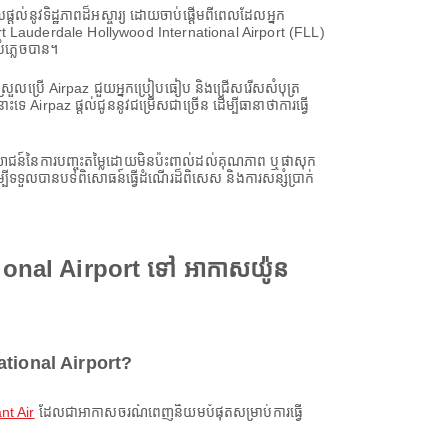
តល់នូវទិដ្ឋភាពដ៏អស្ចារ្យ ដោយចាប់ផ្តើមពីពេលដែលអ្នក
ី Fort Lauderdale Hollywood International Airport (FLL)
ំភ្លេចបាន។
យស្រួលប្រើ Airpaz ជួយអ្នកប្រៀបធៀប និងជ្រើសរើសសំបុត្រ
irpaz ផ្តល់ជូននូវជម្រើសជាច្រើន ដើម្បីធានាថាការធ្វើ
្ថប្រយោជន៍នៃការបញ្ចុះតម្លៃដោយមិនប៉ះពាល់ដល់គុណភាព ឬផាសុក
ីទទួលបានបទពិសោធន៍ធ្វើដំណើរដ៏ពិសេស និងការសន្សំប្រាក់
ional Airport ទៅ អាកាសយ៉ូន
ational Airport?
nt Air
ដែលជាអាកាសចរណ៍ពេញនិយមបំផុតសម្រាប់ការធ្វើ