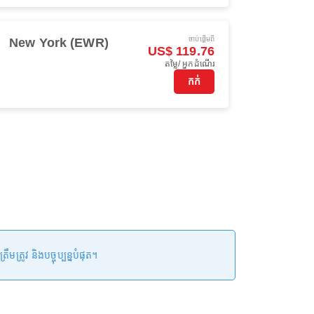
ចាប់ផ្ដើមពី
New York (EWR)
US$ 119.76
តម្លៃ/ អ្នកដំណើរ
កក់
រូវ និងបច្ចុប្បន្នបំផុត។