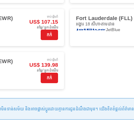
ចាប់ផ្ដើមពី
(EWR)
Fort Lauderdale (FLL)
US$ 107.15
អង្គារ 18 សីហា
តាមដាន
តម្លៃ/ អ្នកដំណើរ
JetBlue
កក់
ចាប់ផ្ដើមពី
(EWR)
US$ 139.98
តម្លៃ/ អ្នកដំណើរ
កក់
ន់សម័យ និងអាចផ្លាស់ប្តូរដោយគ្មានការជូនដំណឹងជាមុន។ យើងខិតខំផ្តល់ព័ត៌មានត្រឹមត្