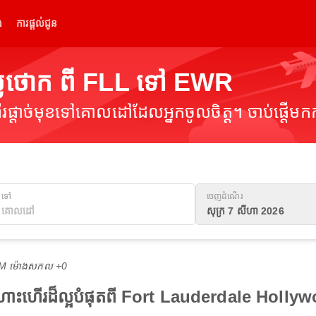
់
ការផ្តល់ជូន
្លៃថោក ពី FLL ទៅ EWR
ផ្តាច់មុខទៅគោលដៅដែលអ្នកចូលចិត្ត។ ចាប់ផ្តើមកក
ទៅ
ចេញដំណើរ
សុក្រ 7 សីហា 2026
 AM ម៉ោង​សកល +0
ើងហោះហើរដ៏ល្អបំផុតពី Fort Lauderdale Holl