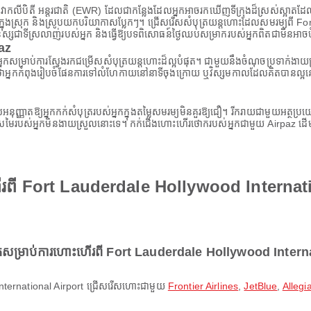
ាកលីបិតី អន្តរជាតិ (EWR) ដែលជាកន្លែងដែលអ្នកអាចរកឃើញទីក្រុងដ៏ស្រស់ស្អាតដែលផ្
រសជាតិក្នុងស្រុក និងស្រូបយកបរិយាកាសប្លែកៗ។ ជ្រើសរើសសំបុត្រយន្តហោះដែលសមរម្យព
ុស្សជាទីស្រលាញ់របស់អ្នក និងធ្វើឱ្យបទពិសោធន៍ថ្ងៃឈប់សម្រាករបស់អ្នកពិតជាមិនអាចប
paz
ស់អ្នកសម្រាប់ការស្វែងរកជម្រើសសំបុត្រយន្តហោះដ៏ល្អបំផុត។ ជាមួយនឹងចំណុចប្រទាក់ងា
នកកំពុងរៀបចំផែនការទៅលំហែកាយនៅនាទីចុងក្រោយ ឬវិស្សមកាលដែលគិតបានល្អនោះទេ A
ដែលអនុញ្ញាតឱ្យអ្នកកក់សំបុត្ររបស់អ្នកក្នុងតម្លៃសមរម្យមិនគួរឱ្យជឿ។ រីករាយជាមួយអត
ីស្រមៃរបស់អ្នកមិនងាយស្រួលនោះទេ។ កក់ជើងហោះហើរថោករបស់អ្នកជាមួយ Airpaz ដើម្ប
ើរពី Fort Lauderdale Hollywood Internat
សម្រាប់ការហោះហើរពី Fort Lauderdale Hollywood Intern
d International Airport ជ្រើសរើសហោះជាមួយ
Frontier Airlines
,
JetBlue
,
Allegia