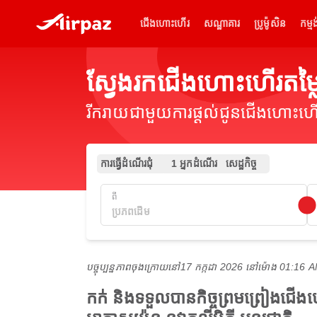
ជើងហោះហើរ
សណ្ឋាគារ
ប្រូម៉ូសិន
កម្មង
ស្វែងរកជើងហោះហើរតម
រីករាយជាមួយការផ្តល់ជូនជើងហោះហើរ
ការធ្វើដំណើរជុំ
1 អ្នកដំណើរ
សេដ្ឋកិច្ច
ពី
បច្ចុប្បន្នភាពចុងក្រោយនៅ
17 កក្កដា 2026 នៅ​ម៉ោង 01:16
កក់ និងទទួលបានកិច្ចព្រមព្រៀងជ