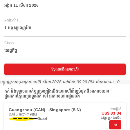
អង្គារ 11 សីហា 2026
អ្នកដំណើរ
1 មនុស្សពេញវ័យ
Class
សេដ្ឋកិច្ច
ស្វែងរកជើងហោះហើរ
បច្ចុប្បន្នភាពចុងក្រោយនៅ
8 សីហា 2026 នៅ​ម៉ោង 09:29 PM ម៉ោង​សកល +0
កក់ និងទទួលបានកិច្ចព្រមព្រៀងជើងហោះហើរដ៏ល្អបំផុតពី អាកាសយាន
ដ្ឋានកោះភ្នៃពេញអន្តរជាតិ ទៅ អាកាសយានដ្ឋានចង់
Guangzhou (CAN)
Singapore (SIN)
ចាប់ផ្ដើមពី
US$ 83.34
សៅរ៍ 5 កញ្ញា
តាមដាន
តម្លៃ/ អ្នកដំណើរ
Scoot
កក់