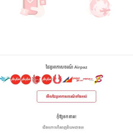
ដៃគូអាកាសចរណ៍ Airpaz
មើលដៃគូអាកាសចរណ៍ទាំងអស់
កុំឱ្យខកខាន!
ជើងហោះហើរពេញនិយមជាងគេ