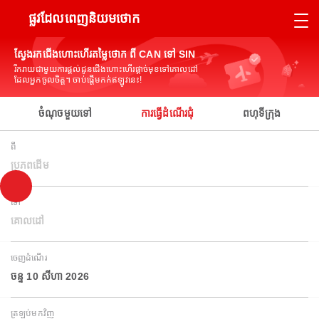
ផ្លូវដែលពេញនិយមថោក
ស្វែងរកជើងហោះហើរតម្លៃថោក ពី CAN ទៅ SIN
រីករាយជាមួយការផ្តល់ជូនជើងហោះហើរផ្តាច់មុខទៅគោលដៅ
ដែលអ្នកចូលចិត្ត។ ចាប់ផ្តើមកក់ឥឡូវនេះ!
ចំណុចមួយទៅ
ការធ្វើដំណើរជុំ
ពហុទីក្រុង
ពី
ប្រភពដើម
ទៅ
គោលដៅ
ចេញដំណើរ
ចន្ទ 10 សីហា 2026
ត្រឡប់មកវិញ