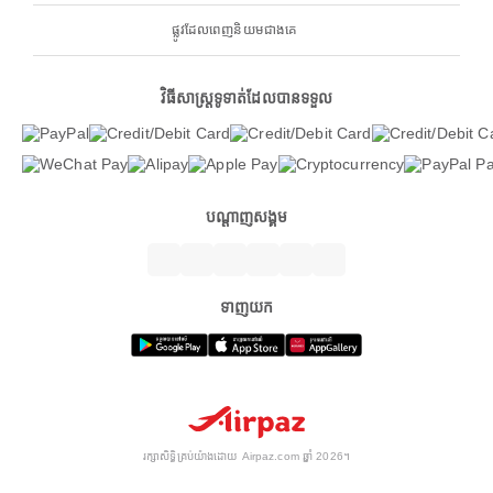
ផ្លូវដែលពេញនិយមជាងគេ
វិធីសាស្ត្រទូទាត់ដែលបានទទួល
បណ្តាញសង្គម
ទាញយក
រក្សាសិទ្ធិគ្រប់យ៉ាងដោយ Airpaz.com ឆ្នាំ 2026។