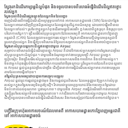
ស្វែងរកដំណើរកម្សាន្តដ៏ល្អបំផុត និងទទួលបានបទពិសោធន៍ធ្វើដំណើរដ៏ល្អឥតខ្ចោះ
របស់អ្នក
ស្វែងយល់ពីដំណើរផ្សងព្រេងដែលអ្នកមិនដែលភ្លេច
ចេញដំណើរលើការធ្វើដំណើរដ៏អស្ចារ្យមួយទៅកាន់ អាកាសយានដ្ឋានចង់ (SIN) ដែលជាកន្លែង
ដែលអ្នកអាចរកឃើញទីក្រុងដ៏ស្រស់ស្អាតដែលផ្តល់នូវទិដ្ឋភាពដ៏អស្ចារ្យ ដោយចាប់ផ្តើមពីពេល
ដែលអ្នកទៅដល់។ ស្រមៃថាខ្លួនអ្នកកំពុងដើរតាមផ្លូវដ៏រស់រវើក ភ្លក់រសជាតិក្នុងស្រុក និងស្រូបយក
បរិយាកាសប្លែកៗ។ ជ្រើសរើសសំបុត្រយន្តហោះដែលសមរម្យពី អាកាសយានដ្ឋានកោះភ្នៃពេញ
អន្តរជាតិ (CAN) ដែលតម្រូវតាមតម្រូវការរបស់អ្នក។ ស្វែងរកជើងមេឃថ្មីជាមួយមនុស្សជាទី
ស្រលាញ់របស់អ្នក និងធ្វើឱ្យបទពិសោធន៍ថ្ងៃឈប់សម្រាករបស់អ្នកពិតជាមិនអាចបំភ្លេចបាន។
ស្វែងរកសំបុត្រយន្តហោះដ៏ល្អឥតខ្ចោះជាមួយ Airpaz
សម្រាប់បទពិសោធន៍ធ្វើដំណើរគ្មានថ្នេរ Airpaz គឺជាវេទិការបស់អ្នកសម្រាប់ការស្វែងរកជម្រើស
សំបុត្រយន្តហោះដ៏ល្អបំផុត។ ជាមួយនឹងចំណុចប្រទាក់ងាយស្រួលប្រើ Airpaz ជួយអ្នក
ប្រៀបធៀប និងជ្រើសរើសសំបុត្រយន្តហោះដែលសាកសមនឹងកាលវិភាគ និងថវិការបស់អ្នក។
មិនថាអ្នកកំពុងរៀបចំផែនការទៅលំហែកាយនៅនាទីចុងក្រោយ ឬវិស្សមកាលដែលគិតបានល្អនោះ
ទេ Airpaz ផ្តល់ជូននូវជម្រើសជាច្រើន ដើម្បីធានាថាការធ្វើដំណើររបស់អ្នកមានភាពងាយស្រួល
តាមដែលអាចធ្វើទៅបាន។
តម្លៃសំបុត្រសមរម្យដោយគ្មានការសម្របសម្រួល
Airpaz ផ្តល់នូវការផ្តល់ជូនផ្តាច់មុខ និងការផ្តល់ជូនពិសេស ដែលអនុញ្ញាតឱ្យអ្នកកក់សំបុត្រ
របស់អ្នកក្នុងតម្លៃសមរម្យមិនគួរឱ្យជឿ។ រីករាយជាមួយអត្ថប្រយោជន៍នៃការបញ្ចុះតម្លៃដោយ
មិនប៉ះពាល់ដល់គុណភាព ឬផាសុកភាព។ ជាមួយនឹង Airpaz ការធ្វើដំណើរទៅកាន់គោលដៅ
ក្នុងក្តីស្រមៃរបស់អ្នកមិនងាយស្រួលនោះទេ។ កក់ជើងហោះហើរថោករបស់អ្នកជាមួយ Airpaz
ដើម្បីទទួលបានបទពិសោធន៍ធ្វើដំណើរដ៏ពិសេស និងការសន្សំប្រាក់ដែលមិនអាចកាត់ថ្លៃបាន។
បញ្ជីនៃក្រុមហ៊ុនអាកាសចរណ៍ដែលមានពី អាកាសយានដ្ឋានកោះភ្នៃពេញអន្តរជាតិ
ទៅ អាកាសយានដ្ឋានចង់