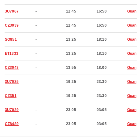
3U7067
-
12:45
16:50
Guan
CZ3039
-
12:45
16:50
Guan
SQ851
-
13:25
18:10
Guan
ET1333
-
13:25
18:10
Guan
CZ3043
-
13:55
18:00
Guan
3U7025
-
19:25
23:30
Guan
CZ351
-
19:25
23:30
Guan
3U7029
-
23:05
03:05
Guan
CZ8489
-
23:05
03:05
Guan