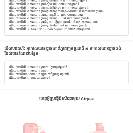
ជើងហោះហើរពី អាកាសយានដ្ឋានអន្តរជាតិណារីតា ទៅ អាកាសយានដ្ឋានចង់
ជើងហោះហើរពី អាកាសយានដ្ឋានឥណ្ឌិន ទៅ អាកាសយានដ្ឋានចង់
ជើងហោះហើរពី អាកាសយានដ្ឋានអន្តរជាតិដុនមួង ទៅ អាកាសយានដ្ឋានចង់
ជើងហោះហើរពី អាកាសយានដ្ឋានអន្តរជាតិសូហាកាណូ–ហាតតា ទៅ អាកាសយានដ្ឋានចង់
ជើងហោះហើរពី អាកាសយានដ្ឋានសុវណ្ណភូមិ ទៅ អាកាសយានដ្ឋានចង់
ជើងហោះហើរពី អាកាសយានដ្ឋានអន្តរជាតិកូឈីង ទៅ អាកាសយានដ្ឋានចង់
ជើងហោះហើរពី អាកាសយានដ្ឋាននិនុយ អាកូីណូ អន្តរជាតិ ទៅ អាកាសយានដ្ឋានចង់
ជើងហោះហើរពី អាកាសយានដ្ឋានអន្តរជាតិងូរ៉ារ៉ៃ ទៅ អាកាសយានដ្ឋានចង់
ជើងហោះហើរពី Sultan Azlan Shah Airport ទៅ អាកាសយានដ្ឋានចង់
ជើងហោះហើរ អាកាសយានដ្ឋានកោះភ្នៃពេញអន្តរជាតិ & អាកាសយានដ្ឋានចង់
ដែលបានណែនាំបន្ថែម
ជើងហោះហើរពី អាកាសយានដ្ឋានកោះភ្នៃពេញអន្តរជាតិ
ជើងហោះហើរពី អាកាសយានដ្ឋានចង់
ជើងហោះហើរទៅ អាកាសយានដ្ឋានកោះភ្នៃពេញអន្តរជាតិ
ជើងហោះហើរទៅ អាកាសយានដ្ឋានចង់
ហេតុអ្វីត្រូវធ្វើដំណើរជាមួយ Airpaz