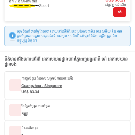
US$ 96.27
ពុធ 7 តុលា
តាមដាន
តម្លៃ/ អ្នកដំណើរ
Scoot
កក់
សូមចំណាំថាតម្លៃដែលបានរាយនៅលើទំព័រនេះប្រហែលជាមិនទាន់សម័យ និងអាច
ផ្លាស់ប្តូរដោយគ្មានការជូនដំណឹងជាមុន។ យើងខិតខំផ្តល់ព័ត៌មានត្រឹមត្រូវ និង
បច្ចុប្បន្នបំផុត។
ព័ត៌មានជើងហោះហើរពី អាកាសយានដ្ឋានកោះភ្នៃពេញអន្តរជាតិ ទៅ អាកាសយាន
ដ្ឋានចង់
ការផ្តល់ជូនពិសេសសម្រាប់ការហោះហើរ
Guangzhou - Singapore
US$ 83.34
ខែថ្លៃសំបុត្រទាបបំផុត
កញ្ញា
ទិសដៅសរុប