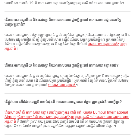
មានជើងហោះហើរ 19 ពី អាកាសយានដ្ឋានកោះភ្នៃពេញអន្តរជាតិ ទៅ អាកាសយានដ្ឋានចង់។
តើមានអាគារស្ថានីយ និងសេវាស្ថានីយអាកាសយានដ្ឋានអ្វីខ្លះនៅ អាកាសយានដ្ឋានកោះភ្នៃ
ពេញអន្តរជាតិ?
អាកាសយានដ្ឋានកោះភ្នៃពេញអន្តរជាតិ ផ្តល់ បន្ទប់ថែរក្សាក្មេង, បរិភោគអាហារ, កន្លែងអង្គុយ និង
សេវាកម្មផ្សេងៗទៀត ដើម្បីធ្វើឱ្យបទពិសោធន៍ធ្វើដំណើររបស់អ្នកប្រសើរឡើង។ អ្នកអាចពិនិត្យ
ព័ត៌មានលម្អិតអំពីសេវាសម្របសម្រួល និងប្លង់តំបន់ស្ថានីយ៍នៅ
អាកាសយានដ្ឋានកោះភ្នៃពេញ
អន្តរជាតិ
។
តើមានអាគារស្ថានីយ និងសេវាស្ថានីយអាកាសយានដ្ឋានអ្វីខ្លះនៅ អាកាសយានដ្ឋានចង់?
អាកាសយានដ្ឋានចង់ ផ្តល់ បន្ទប់ថែរក្សាក្មេង, បន្ទប់អធិស្ឋាន, កន្លែងអង្គុយ និងសេវាផ្សេងៗទៀត
ដើម្បីធ្វើឱ្យបទពិសោធន៍ដំណើររបស់អ្នកប្រសើរឡើង។ អ្នកអាចពិនិត្យព័ត៌មានលម្អិតអំពីសេវាកម្ម
និងប្លង់អាកាសយានដ្ឋានបាននៅ
អាកាសយានដ្ឋានចង់
។
តើផ្លូវហោះហើរដែលពេញនិយមបំផុតពី អាកាសយានដ្ឋានកោះភ្នៃពេញអន្តរជាតិ មានអ្វីខ្លះ?
ជើងហោះហើរពី អាកាសយានដ្ឋានកោះភ្នៃពេញអន្តរជាតិ ទៅ Kuala Lumpur International
Airport
,
ជើងហោះហើរពី អាកាសយានដ្ឋានកោះភ្នៃពេញអន្តរជាតិ ទៅ អាកាសយានដ្ឋានសេណះ
អន្តរជាតិ
គឺជាមាគ៌ាព្រលានយន្តហោះដែលពេញនិយមបំផុតពី អាកាសយានដ្ឋានកោះភ្នៃពេញ
អន្តរជាតិ។ មាគ៌ាទាំងនេះផ្តល់នូវការតភ្ជាប់ដ៏ងាយស្រួលសម្រាប់ការធ្វើដំណើររបស់អ្នក។