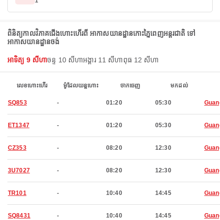
1
ពិនិត្យកាលវិភាគជើងហោះហើរពី អាកាសយានដ្ឋានកោះភ្នៃពេញអន្តរជាតិ ទៅ
អាកាសយានដ្ឋានចង់
អាទិត្យ 9 សីហា
ចន្ទ 10 សីហា
អង្គារ 11 សីហា
ពុធ 12 សីហា
លេខហោះហើរ
ម៉ូដែលយន្តហោះ
ចាកចេញ
មកដល់
SQ853
-
01:20
05:30
Guan
ET1347
-
01:20
05:30
Guan
CZ353
-
08:20
12:30
Guan
3U7027
-
08:20
12:30
Guan
TR101
-
10:40
14:45
Guan
SQ8431
-
10:40
14:45
Guan