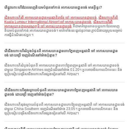
តើផ្លូវហោះហើរដែលពេញនិយមបំផុតទៅកាន់ អាកាសយានដ្ឋានចង់ មានអ្វីខ្លះ?
ជើងហោះហើរពី អាកាសយានដ្ឋានអន្តរជាតិតាវ័ន ទៅ អាកាសយានដ្ឋានចង់
,
ជើងហោះហើរពី
Kuala Lumpur International Airport ទៅ អាកាសយានដ្ឋានចង់
,
ជើងហោះហើរពី
អាកាសយានដ្ឋានសុវណ្ណភូមិ ទៅ អាកាសយានដ្ឋានចង់
គឺជាមាគ៌ាព្រលានយន្តហោះដែលពេញ
និយមបំផុតទៅកាន់ អាកាសយានដ្ឋានចង់។ មាគ៌ាទាំងនេះផ្តល់នូវការតភ្ជាប់ដ៏ងាយស្រួលសម្រាប់
ការធ្វើដំណើររបស់អ្នក។
តើជើងហោះហើរដំបូងបំផុតពី អាកាសយានដ្ឋានកោះភ្នៃពេញអន្តរជាតិ ទៅ អាកាសយានដ្ឋាន
ចង់ ដោយប្រើ ចេញដំណើរនៅម៉ោងប៉ុន្មាន?
ជើងហោះហើរដំបូងបំផុតពី អាកាសយានដ្ឋានកោះភ្នៃពេញអន្តរជាតិ ទៅ អាកាសយានដ្ឋានចង់
ជាមួយ Singapore Airlines ចេញដំណើរនៅម៉ោង 01:20។ អ្នកអាចមើលកាលវិភាគនេះ និង
ប្រៀបធៀបជម្រើសជើងហោះហើរផ្សេងទៀតនៅលើ Airpaz។
តើជើងហោះហើរចុងក្រោយបំផុតពី អាកាសយានដ្ឋានកោះភ្នៃពេញអន្តរជាតិ ទៅ អាកាសយាន
ដ្ឋានចង់ ដោយប្រើ ចេញនៅម៉ោងប៉ុន្មាន?
ជើងហោះហើរចុងក្រោយបំផុតពី អាកាសយានដ្ឋានកោះភ្នៃពេញអន្តរជាតិ ទៅ អាកាសយានដ្ឋានចង់
ជាមួយ China Southern ចេញដំណើរនៅម៉ោង 23:05។ អ្នកអាចមើលកាលវិភាគនេះ និង
ប្រៀបធៀបជម្រើសជើងហោះហើរផ្សេងទៀតនៅលើ Airpaz។