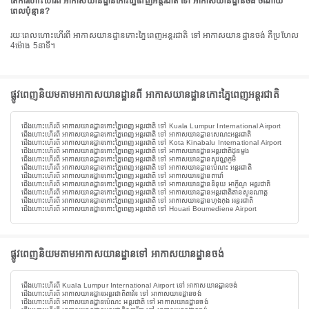
តើការហោះហើរពី អាកាសយានដ្ឋានកោះភ្នៃពេញអន្តរជាតិ ទៅ អាកាសយានដ្ឋានចង់ ចំណាយ
ពេលប៉ុន្មាន?
រយៈពេលហោះហើរពី អាកាសយានដ្ឋានកោះភ្នៃពេញអន្តរជាតិ ទៅ អាកាសយានដ្ឋានចង់ គឺប្រហែល
4ម៉ោង 5នាទី។
ផ្លូវពេញនិយមតាមអាកាសយានដ្ឋានពី អាកាសយានដ្ឋានកោះភ្នៃពេញអន្តរជាតិ
ជើងហោះហើរពី អាកាសយានដ្ឋានកោះភ្នៃពេញអន្តរជាតិ ទៅ Kuala Lumpur International Airport
ជើងហោះហើរពី អាកាសយានដ្ឋានកោះភ្នៃពេញអន្តរជាតិ ទៅ អាកាសយានដ្ឋានសេណះអន្តរជាតិ
ជើងហោះហើរពី អាកាសយានដ្ឋានកោះភ្នៃពេញអន្តរជាតិ ទៅ Kota Kinabalu International Airport
ជើងហោះហើរពី អាកាសយានដ្ឋានកោះភ្នៃពេញអន្តរជាតិ ទៅ អាកាសយានដ្ឋានអន្តរជាតិដុនមួង
ជើងហោះហើរពី អាកាសយានដ្ឋានកោះភ្នៃពេញអន្តរជាតិ ទៅ អាកាសយានដ្ឋានសុវណ្ណភូមិ
ជើងហោះហើរពី អាកាសយានដ្ឋានកោះភ្នៃពេញអន្តរជាតិ ទៅ អាកាសយានដ្ឋានប៉េណះ អន្តរជាតិ
ជើងហោះហើរពី អាកាសយានដ្ឋានកោះភ្នៃពេញអន្តរជាតិ ទៅ អាកាសយានដ្ឋានតាវ៉ោ
ជើងហោះហើរពី អាកាសយានដ្ឋានកោះភ្នៃពេញអន្តរជាតិ ទៅ អាកាសយានដ្ឋាននិនុយ អាកូីណូ អន្តរជាតិ
ជើងហោះហើរពី អាកាសយានដ្ឋានកោះភ្នៃពេញអន្តរជាតិ ទៅ អាកាសយានដ្ឋានអន្តរជាតិតានសូនណាត្ត
ជើងហោះហើរពី អាកាសយានដ្ឋានកោះភ្នៃពេញអន្តរជាតិ ទៅ អាកាសយានដ្ឋានហុងកុង អន្តរជាតិ
ជើងហោះហើរពី អាកាសយានដ្ឋានកោះភ្នៃពេញអន្តរជាតិ ទៅ Houari Boumediene Airport
ផ្លូវពេញនិយមតាមអាកាសយានដ្ឋានទៅ អាកាសយានដ្ឋានចង់
ជើងហោះហើរពី Kuala Lumpur International Airport ទៅ អាកាសយានដ្ឋានចង់
ជើងហោះហើរពី អាកាសយានដ្ឋានអន្តរជាតិតាវ័ន ទៅ អាកាសយានដ្ឋានចង់
ជើងហោះហើរពី អាកាសយានដ្ឋានប៉េណះ អន្តរជាតិ ទៅ អាកាសយានដ្ឋានចង់