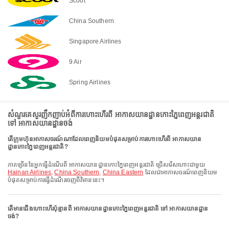
Scoot
China Southern
Singapore Airlines
9 Air
Spring Airlines
សំណួរគេសួរញឹកញាប់អំពីការហោះហើរពី អាកាសយានដ្ឋានកោះភ្នៃពេញអន្តរជាតិ
ទៅ អាកាសយានដ្ឋានចង់
តើក្រុមហ៊ុនអាកាសចរណ៍ណាដែលពេញនិយមបំផុតសម្រាប់ការហោះហើរពី អាកាសយាន
ដ្ឋានកោះភ្នៃពេញអន្តរជាតិ?
ភាគច្រើននៃអ្នកធ្វើដំណើរពី អាកាសយានដ្ឋានកោះភ្នៃពេញអន្តរជាតិ ជ្រើសរើសហោះជាមួយ
Hainan Airlines
,
China Southern
,
China Eastern
ដែលជាអាកាសចរណ៍ពេញនិយម
បំផុតសម្រាប់ការធ្វើដំណើរចេញពីវិមាននេះ។
តើមានជើងហោះហើរប៉ុន្មានពី អាកាសយានដ្ឋានកោះភ្នៃពេញអន្តរជាតិ ទៅ អាកាសយានដ្ឋាន
ចង់?